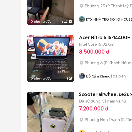
Phường 25
(
P. Thạnh Mỹ 
KTX NHÀ TRỌ SÓNG HOUS
10 phút trước
5
Acer Nitro 5 I5-14400H
Intel Core i5
32 GB
8.500.000 đ
Phường 6
(
P. Khánh Hội
mớ
1
đã bán
Đỗ Cẩm Khang
10 phút trước
5
Scooter airwheel se3s x
Đã sử dụng
Cả nam và nữ
7.200.000 đ
Phường Hòa Thạnh
(
P. Tâ