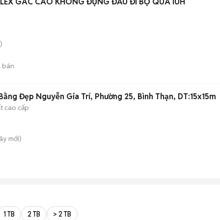
LEX GÁC CAO KHÔNG ĐỤNG ĐẦU ĐI BỘ QUA IUH
)
 bán
ằng Đẹp Nguyễn Gia Trí, Phường 25, Bình Thạn, DT:15x15m
ất cao cấp
Tây
mới)
1 TB
2 TB
> 2 TB