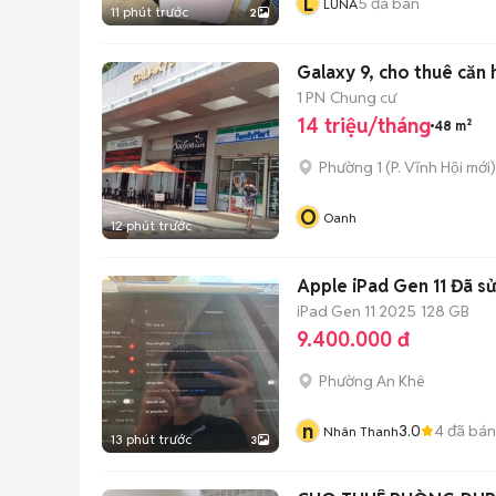
L
5
đã bán
LUNA
11 phút trước
2
Galaxy 9, cho thuê căn 
1 PN
Chung cư
14 triệu/tháng
48 m²
Phường 1
(
P. Vĩnh Hội
mới)
O
Oanh
12 phút trước
Apple iPad Gen 11 Đã s
iPad Gen 11 2025
128 GB
9.400.000 đ
Phường An Khê
n
3.0
4
đã bán
Nhân Thanh
13 phút trước
3