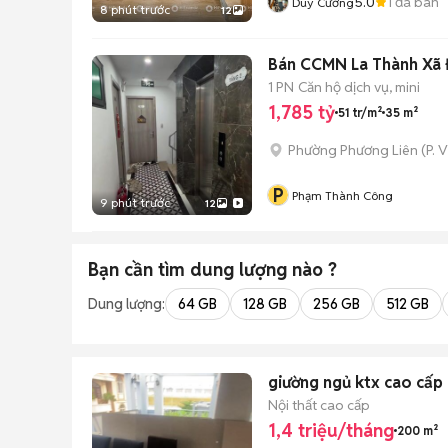
5.0
1
đã bán
Duy Cường
8 phút trước
12
Bán CCMN La Thành Xã Đ
1 PN
Căn hộ dịch vụ, mini
1,785 tỷ
51 tr/m²
35 m²
Phường Phương Liên
(
P. 
P
Phạm Thành Công
9 phút trước
12
Bạn cần tìm
dung lượng
nào ?
Dung lượng:
64 GB
128 GB
256 GB
512 GB
Nội thất cao cấp
1,4 triệu/tháng
200 m²