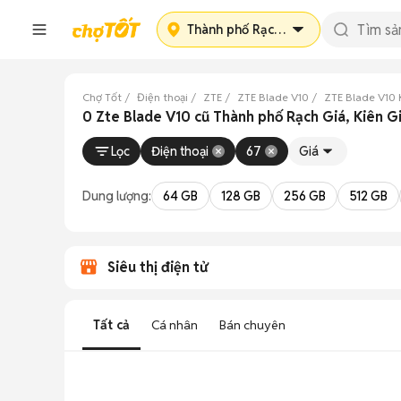
Thành phố Rạch Giá
Chợ Tốt
Điện thoại
ZTE
ZTE Blade V10
ZTE Blade V10 
0 Zte Blade V10 cũ Thành phố Rạch Giá, Kiên G
Lọc
Điện thoại
67
Giá
Dung lượng:
64 GB
128 GB
256 GB
512 GB
Siêu thị điện tử
Tất cả
Cá nhân
Bán chuyên