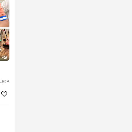
4
Lạc A