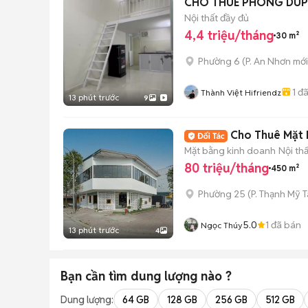
CHO THUÊ PHÒNG DUP
Nội thất đầy đủ
4,4 triệu/tháng
30 m²
Phường 6
(
P. An Nhơn
mới
1
đã
Thành Việt Hifriendz
13 phút trước
9
Cho Thuê Mặt B
Mặt bằng kinh doanh
Nội th
80 triệu/tháng
450 m²
Phường 25
(
P. Thạnh Mỹ 
5.0
1
đã bán
Ngọc Thúy
13 phút trước
4
Bạn cần tìm
dung lượng
nào ?
Dung lượng:
64 GB
128 GB
256 GB
512 GB