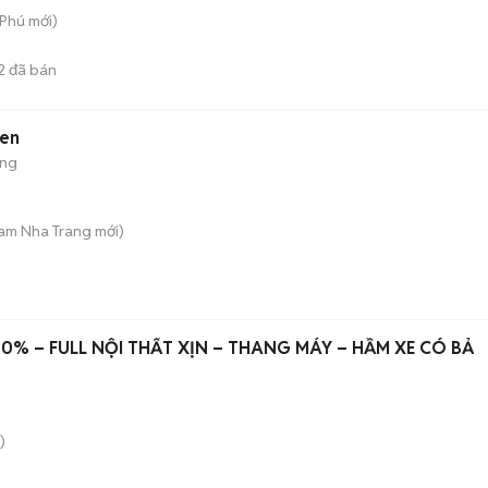
 Phú
mới)
2
đã bán
đen
ộng
Nam Nha Trang
mới)
00% – FULL NỘI THẤT XỊN – THANG MÁY – HẦM XE CÓ BẢ
)