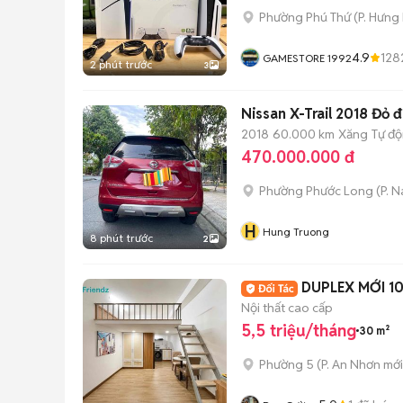
Phường Phú Thứ
(
P. Hưng
4.9
128
GAMESTORE 1992
2 phút trước
3
Nissan X-Trail 2018 Đỏ 
2018
60.000 km
Xăng
Tự đ
470.000.000 đ
Phường Phước Long
(
P. 
H
Hung Truong
8 phút trước
2
DUPLEX MỚI 1
Nội thất cao cấp
5,5 triệu/tháng
30 m²
Phường 5
(
P. An Nhơn
mới