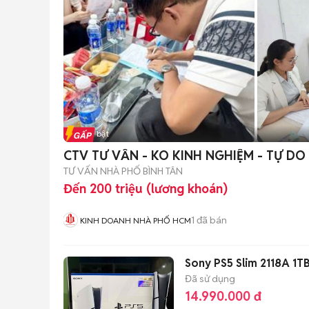
Tin nổi bật
CTV TƯ VẤN - KO KINH NGHIỆM - TỰ DO
TƯ VẤN NHÀ PHỐ BÌNH TÂN
Đến 200 triệu (lương khoán)
1
đã bán
KINH DOANH NHÀ PHỐ HCM
Sony PS5 Slim 2118A 1T
Đã sử dụng
14.990.000 đ