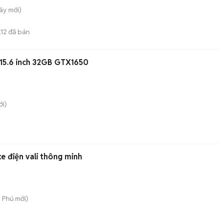
Tây
mới)
12
đã bán
E
 15.6 inch 32GB GTX1650
i)
e điện vali thông minh
n Phú
mới)