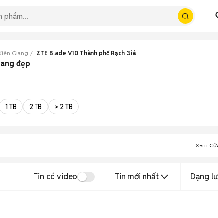
Kiên Giang
ZTE Blade V10 Thành phố Rạch Giá
iang đẹp
1 TB
2 TB
> 2 TB
Xem Cử
Tin có video
Tin mới nhất
Dạng lư