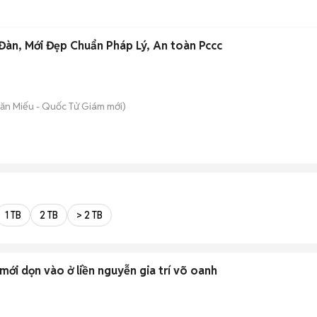
àn, Mới Đẹp Chuẩn Pháp Lý, An toàn Pccc
Văn Miếu - Quốc Tử Giám
mới)
1 TB
2 TB
> 2 TB
giường ngủ ktx cao cấp mới dọn vào ở liền nguyễn gia trí võ oanh