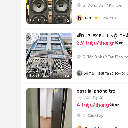
Q. Đống Đa
(
P. Kim Liên
mớ
h
4.5
23
đã bán
Hải
11 phút trước
4
🌈DUPLEX FULL NỘI 
3,9 triệu/tháng
40 m²
Q. Tân Bình
(
P. Tân Bình
mớ
6
đ
Đỗ Trần Nhật Tân EHOME
11 phút trước
8
pass lại phòng trọ
Nội thất đầy đủ
4 triệu/tháng
28 m²
Q. Cầu Giấy