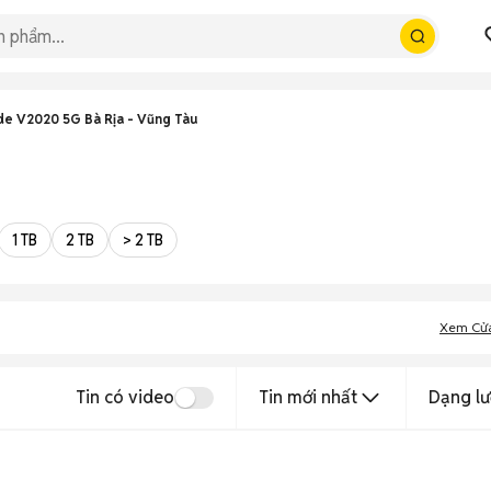
de V2020 5G Bà Rịa - Vũng Tàu
1 TB
2 TB
> 2 TB
Xem Cử
Tin có video
Tin mới nhất
Dạng lư