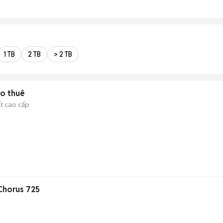
1 TB
2 TB
> 2 TB
ho thuê
ất cao cấp
Chorus 725