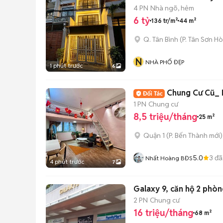
4 PN
Nhà ngõ, hẻm
6 tỷ
136 tr/m²
44 m²
Q. Tân Bình
(
P. Tân Sơn Ho
N
NHÀ PHỐ ĐẸP
1 phút trước
6
Chung Cư Cũ_ 
1 PN
Chung cư
8,5 triệu/tháng
25 m²
Quận 1
(
P. Bến Thành
mới)
5.0
3
đã
Nhất Hoàng BĐS
4 phút trước
7
Galaxy 9, căn hộ 2 phò
2 PN
Chung cư
16 triệu/tháng
68 m²