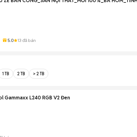
IU ZẺ BAN CÔNG_SẴN NỘI THẤT_MỚI 100%_BÀ HOM_TỈNH
5.0
13
đã bán
1 TB
2 TB
> 2 TB
ool Gammaxx L240 RGB V2 Đen
)