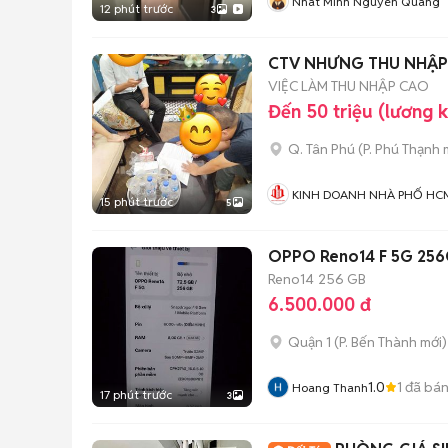
Nhat Minh Nguyen Quang
12 phút trước
3
CTV NHƯNG THU NHẬP 
VIỆC LÀM THU NHẬP CAO
Đến 50 triệu (lương 
Q. Tân Phú
(
P. Phú Thạnh
m
KINH DOANH NHÀ PHỐ HC
15 phút trước
5
OPPO Reno14 F 5G 25
Reno14
256 GB
6.500.000 đ
Quận 1
(
P. Bến Thành
mới)
1.0
1
đã bá
Hoang Thanh
17 phút trước
3