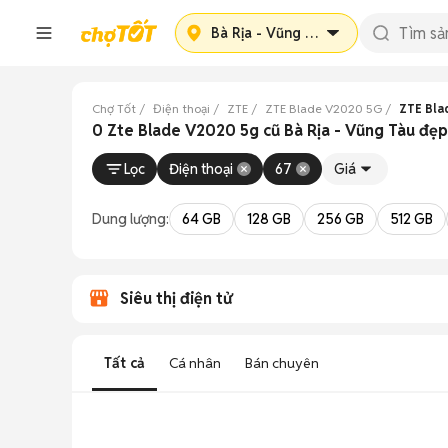
Bà Rịa - Vũng Tàu
Chợ Tốt
Điện thoại
ZTE
ZTE Blade V2020 5G
ZTE Bla
0 Zte Blade V2020 5g cũ Bà Rịa - Vũng Tàu đẹp
Lọc
Điện thoại
67
Giá
Dung lượng:
64 GB
128 GB
256 GB
512 GB
Siêu thị điện tử
Tất cả
Cá nhân
Bán chuyên