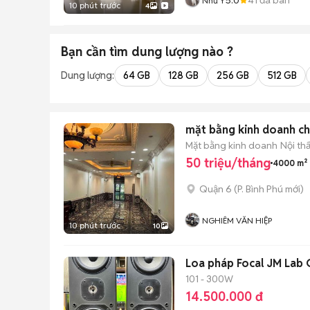
Như Ý
10 phút trước
4
Bạn cần tìm
dung lượng
nào ?
Dung lượng:
64 GB
128 GB
256 GB
512 GB
mặt bằng kinh doanh c
Mặt bằng kinh doanh
Nội th
50 triệu/tháng
4000 m²
Quận 6
(
P. Bình Phú
mới)
NGHIÊM VĂN HIỆP
10 phút trước
10
Loa pháp Focal JM Lab 
101 - 300W
14.500.000 đ