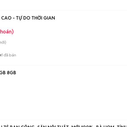
CAO - TỰ DO THỜI GIAN
khoán)
ới)
1
đã bán
M
6GB 8GB
n