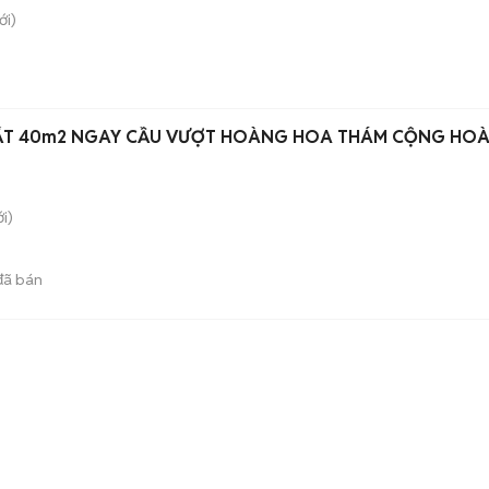
i)
THẤT 40m2 NGAY CẦU VƯỢT HOÀNG HOA THÁM CỘNG HO
i)
ã bán