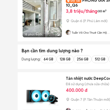
PHÒNG GIÁ S
10_Q6
3,8 triệu/tháng
30 m²
Quận 6
(
P. Phú Lâm
mới)
Tuấn Võ Cho Thuê Căn Hộ
18 phút trước
5
Phòng Trọ
Bạn cần tìm
dung lượng
nào ?
Dung lượng:
64 GB
128 GB
256 GB
512 GB
Tản nhiệt nước DeepC
Đã sử dụng (chưa sửa chữa)
400.000 đ
Quận 7
(
P. Tân Thuận
mới