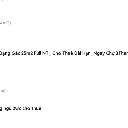
̀a
mới)
Dạng Gác 25m2 Full NT_ Cho Thuê Dài Hạn_Ngay Chợ BTha
 bán
ng ngủ 2wc cho thuê