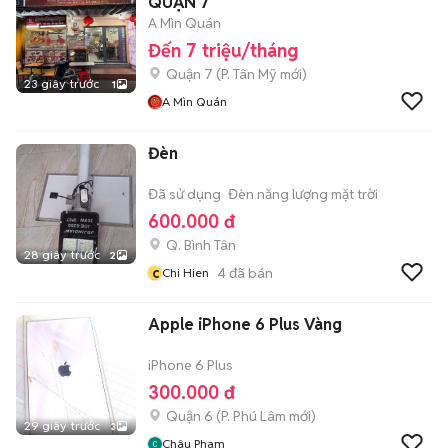
QUẬN 7
A Mìn Quán
Đến 7 triệu/tháng
Quận 7
(
P. Tân Mỹ
mới)
23 giây trước
1
A Mìn Quán
Đèn
Đã sử dụng
Đèn năng lượng mặt trời
600.000 đ
Q. Bình Tân
28 giây trước
2
c
4
đã bán
Chi Hien
Apple iPhone 6 Plus Vàng
iPhone 6 Plus
300.000 đ
Quận 6
(
P. Phú Lâm
mới)
29 giây trước
3
Châu Pham