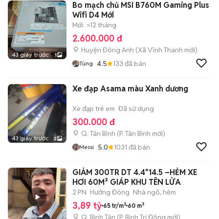
Bo mạch chủ MSI B760M Gaming Plus
Wifi D4 Mới
Mới
>12 tháng
2.600.000 đ
Huyện Đông Anh
(
Xã Vĩnh Thanh
mới)
43 giây trước
1
4.5
133
đã bán
Tùng
Xe đạp Asama màu Xanh dương
Xe đạp trẻ em
Đã sử dụng
300.000 đ
Q. Tân Bình
(
P. Tân Bình
mới)
43 giây trước
2
5.0
1031
đã bán
Messi
GIẢM 300TR DT 4.4*14.5 –HẺM XE
HƠI 60M² GIÁP KHU TÊN LỬA
2 PN
Hướng Đông
Nhà ngõ, hẻm
3,89 tỷ
65 tr/m²
60 m²
Q. Bình Tân
(
P. Bình Trị Đông
mới)