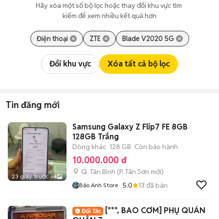
Hãy xóa một số bộ lọc hoặc thay đổi khu vực tìm 
kiếm để xem nhiều kết quả hơn
Điện thoại
ZTE
Blade V2020 5G
Đổi khu vực
Xóa tất cả bộ lọc
Tin đăng mới
Samsung Galaxy Z Flip7 FE 8GB
128GB Trắng
Dòng khác
128 GB
Còn bảo hành
10.000.000 đ
Q. Tân Bình
(
P. Tân Sơn
mới)
23 giây trước
4
5.0
13
đã bán
Bảo Anh Store
[***, BAO CƠM] PHỤ QUÁN