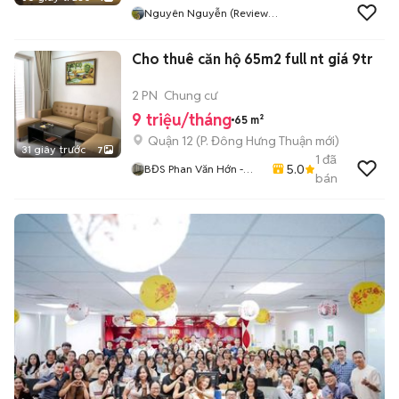
Nguyên Nguyễn (Review
Camera)
Cho thuê căn hộ 65m2 full nt giá 9tr
2 PN
Chung cư
9 triệu/tháng
65 m²
Quận 12
(
P. Đông Hưng Thuận
mới)
31 giây trước
7
1
đã
5.0
BĐS Phan Văn Hớn -
bán
Quận 12