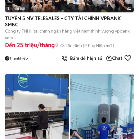
Tin nổi bật
1
TUYỂN 5 NV TELESALES - CTY TÀI CHÍNH VPBANK
SMBC
Công ty TNHH tài chính ngân hàng việt nam thịnh vượng vpbank
smbc
Đến 25 triệu/tháng
Q. Tân Bình
(
P. Bảy Hiền
mới)
Bấm để hiện số
Chat
Thanhhiệp