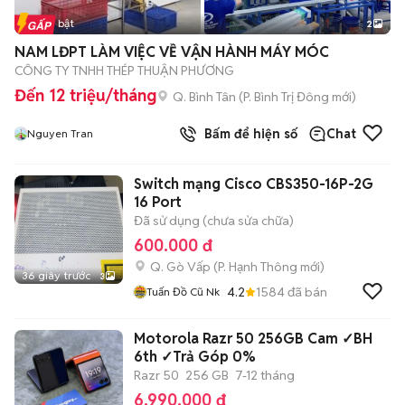
Tin nổi bật
2
NAM LĐPT LÀM VIỆC VỀ VẬN HÀNH MÁY MÓC
CÔNG TY TNHH THÉP THUẬN PHƯƠNG
Đến 12 triệu/tháng
Q. Bình Tân
(
P. Bình Trị Đông
mới)
Bấm để hiện số
Chat
Nguyen Tran
Switch mạng Cisco CBS350-16P-2G
16 Port
Đã sử dụng (chưa sửa chữa)
600.000 đ
Q. Gò Vấp
(
P. Hạnh Thông
mới)
36 giây trước
3
4.2
1584
đã bán
Tuấn Đồ Cũ Nk
Motorola Razr 50 256GB Cam ✓BH
6th ✓Trả Góp 0%
Razr 50
256 GB
7-12 tháng
6.990.000 đ