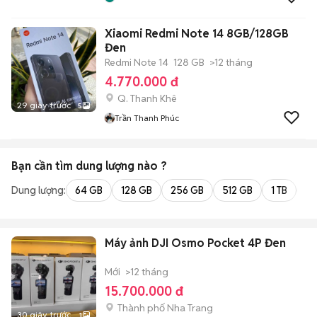
Xiaomi Redmi Note 14 8GB/128GB
Đen
Redmi Note 14
128 GB
>12 tháng
4.770.000 đ
Q. Thanh Khê
29 giây trước
5
Trần Thanh Phúc
Bạn cần tìm
dung lượng
nào ?
Dung lượng:
64 GB
128 GB
256 GB
512 GB
1 TB
2 
Máy ảnh DJI Osmo Pocket 4P Đen
Mới
>12 tháng
15.700.000 đ
Thành phố Nha Trang
30 giây trước
1