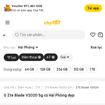
Voucher KFC đến 100k
Tải app
Chỉ có trên app Chợ Tốt
Khu vực:
Hải Phòng
Xoá lọc
Điện thoại
67
Giá
Lọc
Dung lượng:
64 GB
128 GB
256 GB
512 GB
1 TB
2 
Chợ Tốt
Điện thoại
ZTE
ZTE Blade V2020 5G
ZTE Blade V2020 5G 
0 Zte Blade V2020 5g cũ Hải Phòng đẹp