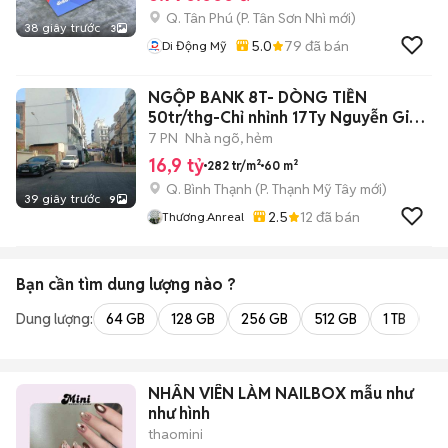
Q. Tân Phú
(
P. Tân Sơn Nhì
mới)
38 giây trước
3
5.0
79
đã bán
Di Động Mỹ
NGỘP BANK 8T- DÒNG TIỀN
50tr/thg-Chỉ nhỉnh 17Ty Nguyễn Gia
Trí VIP
7 PN
Nhà ngõ, hẻm
16,9 tỷ
282 tr/m²
60 m²
Q. Bình Thạnh
(
P. Thạnh Mỹ Tây
mới)
39 giây trước
9
2.5
12
đã bán
Thương.anreal
Bạn cần tìm
dung lượng
nào ?
Dung lượng:
64 GB
128 GB
256 GB
512 GB
1 TB
2 
NHÂN VIÊN LÀM NAILBOX mẫu như
như hình
thaomini