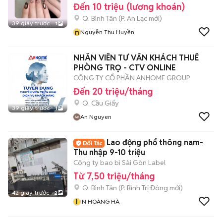
Đến 10 triệu (lương khoán)
Q. Bình Tân
(
P. An Lạc
mới)
39 giây trước
1
n
Nguyễn Thu Huyền
NHÂN VIÊN TƯ VẤN KHÁCH THUÊ
PHÒNG TRỌ - CTV ONLINE
CÔNG TY CỔ PHẦN ANHOME GROUP
Đến 20 triệu/tháng
Q. Cầu Giấy
39 giây trước
1
An Nguyen
Lao động phổ thông nam-
Thu nhập 9-10 triệu
Công ty bao bì Sài Gòn Label
Từ 7,50 triệu/tháng
Q. Bình Tân
(
P. Bình Trị Đông
mới)
42 giây trước
2
I
IN HOÀNG HÀ