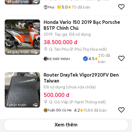
44 giây trước
7
5.0
70
đã bán
Huy
Honda Vario 150 2019 Bạc Porsche
BSTP Chính Chủ
2019
Tay ga
Đã sử dụng
38.500.000 đ
Q. Tân Phú
(
P. Phú Thọ Hòa
mới)
44 giây trước
10
210
đã
4.5
XE MÁY MINH
bán
ĐĂNG
Router DrayTek Vigor2920FV Đen
Taiwan
Đã sử dụng (chưa sửa chữa)
500.000 đ
Q. Gò Vấp
(
P. Hạnh Thông
mới)
1 phút trước
3
4.2
1584
đã bán
Tuấn Đồ Cũ Nk
Xem thêm