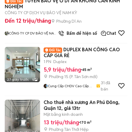
TUYỂN BẢO VỆ Ở DĨ AN KHÔNG CẦN KINH
NGHIỆM
CÔNG TY CP DỊCH VỤ BẢO VỆ NAM KỲ
Đến 12 triệu/tháng
Phường Dĩ An
3
đã bán
Bấm để hiện số
Chat
CÔNG TY CP DV BẢO VỆ NAM
KỲ
DUPLEX BAN CÔNG CAO
CẤP GIÁ RẺ
1 PN
Duplex
5,9 triệu/tháng
45 m²
Phường 15
(
P. Tân Sơn
mới)
27 giây trước
5
31
đã
Cung Cấp CHDV Cao Cấp
bán
Tân Bình - Phú Nhuận
Cho thuê nhà xương An Phú Đông,
Quận 12, giá 13tr
Mặt bằng kinh doanh
13 triệu/tháng
170 m²
Phường Tân Thới Hiệp