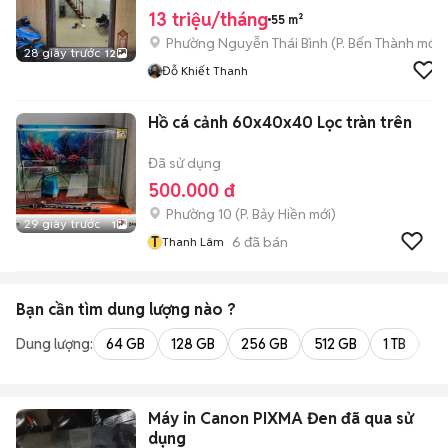
13 triệu/tháng
55 m²
Phường Nguyễn Thái Bình
(
P. Bến Thành
mới)
28 giây trước
12
Đỗ Khiết Thanh
Hồ cá cảnh 60x40x40 Lọc tràn trên
Đã sử dụng
500.000 đ
Phường 10
(
P. Bảy Hiền
mới)
29 giây trước
1
T
6
đã bán
Thanh Lâm
Bạn cần tìm
dung lượng
nào ?
Dung lượng:
64 GB
128 GB
256 GB
512 GB
1 TB
2 
Máy in Canon PIXMA Đen đã qua sử
dụng