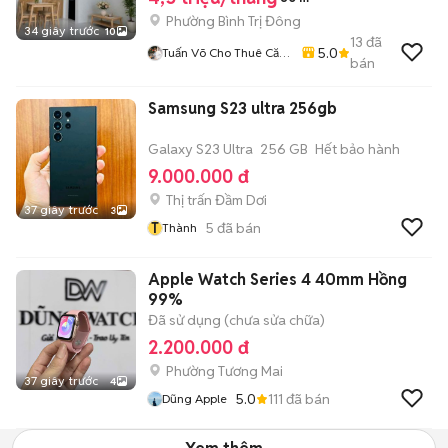
Phường Bình Trị Đông
34 giây trước
10
13
đã
5.0
Tuấn Võ Cho Thuê Căn
bán
Hộ Phòng Trọ
Samsung S23 ultra 256gb
Galaxy S23 Ultra
256 GB
Hết bảo hành
9.000.000 đ
Thị trấn Đầm Dơi
37 giây trước
3
T
5
đã bán
Thành
Apple Watch Series 4 40mm Hồng
99%
Đã sử dụng (chưa sửa chữa)
2.200.000 đ
Phường Tương Mai
37 giây trước
4
5.0
111
đã bán
Dũng Apple