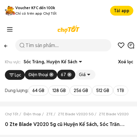
Voucher KFC đến 100k
Tải app
Chỉ có trên app Chợ Tốt
Khu vực:
Sóc Trăng, Huyện Kế Sách
Xoá lọc
Điện thoại
67
Giá
Lọc
Dung lượng:
64 GB
128 GB
256 GB
512 GB
1 TB
2 
Chợ Tốt
Điện thoại
ZTE
ZTE Blade V2020 5G
ZTE Blade V2020 5G S
0 Zte Blade V2020 5g cũ Huyện Kế Sách, Sóc Trăng đẹp