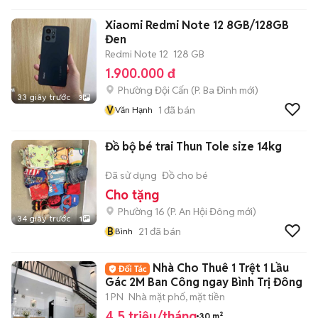
Xiaomi Redmi Note 12 8GB/128GB
Đen
Redmi Note 12
128 GB
1.900.000 đ
Phường Đội Cấn
(
P. Ba Đình
mới)
33 giây trước
3
V
1
đã bán
Văn Hạnh
Đồ bộ bé trai Thun Tole size 14kg
Đã sử dụng
Đồ cho bé
Cho tặng
Phường 16
(
P. An Hội Đông
mới)
34 giây trước
1
B
21
đã bán
Bình
Nhà Cho Thuê 1 Trệt 1 Lầu
Gác 2M Ban Công ngay Bình Trị Đông
1 PN
Nhà mặt phố, mặt tiền
4,5 triệu/tháng
30 m²