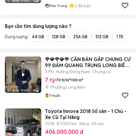
27 giây trước
5
2
đã bán
Đào Trung
Bạn cần tìm
dung lượng
nào ?
Dung lượng:
64 GB
128 GB
256 GB
512 GB
1 TB
2 
🌹💎🌹💎🌹 CẦN BÁN GẤP CHUNG CƯ
99 ĐÀM QUANG TRUNG LONG BIÊN
HÀ NỘI
3 PN
Hướng Đông Nam
Chung cư
7 tỷ
70 tr/m²
100 m²
Phường Long Biên
27 giây trước
8
T
T.Huấn
Toyota Innova 2018 Số sàn - 1 Chủ -
Xe Cũ Tại Hãng
2018
87.000 km
Xăng
Số sàn
406.000.000 đ