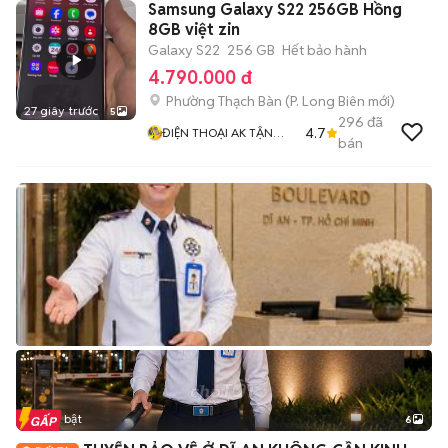
Samsung Galaxy S22 256GB Hồng
8GB việt zin
Galaxy S22
256 GB
Hết bảo hành
4.790.000 đ
Phường Thạch Bàn
(
P. Long Biên
mới)
27 giây trước
5
296
đã
4.7
ĐIỆN THOẠI AK TẬN
bán
TÂM TRÁCH NHIỆM
Tin nổi bật
6
+
2