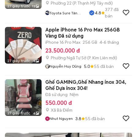
Phường 22
(
P. Thạnh Mỹ Tây
mới)
27 giây trước
12
377
đã
4.8
Toyota Sure Tân
bán
Cảng - Xe Cũ Chính
Hãng TP.HCM
Apple iPhone 16 Pro Max 256GB
Vàng Đã sử dụng
iPhone 16 Pro Max
256 GB
4-6 tháng
23.500.000 đ
Phường Ngã Tư Sở
(
P. Kim Liên
mới)
27 giây trước
5
5.0
55
đã bán
Nguyễn Huy Dũng
Ghế GAMING,Ghế Nhang inox 304,
Ghế Dựa inox 304!
Đã sử dụng
Nệm
550.000 đ
Xã Bà Điểm
27 giây trước
6
3.8
55
đã bán
Nhut Nguyen