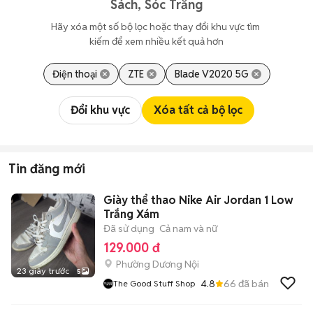
Sách, Sóc Trăng
Hãy xóa một số bộ lọc hoặc thay đổi khu vực tìm 
kiếm để xem nhiều kết quả hơn
Điện thoại
ZTE
Blade V2020 5G
Đổi khu vực
Xóa tất cả bộ lọc
Tin đăng mới
Giày thể thao Nike Air Jordan 1 Low
Trắng Xám
Đã sử dụng
Cả nam và nữ
129.000 đ
Phường Dương Nội
23 giây trước
5
4.8
66
đã bán
The Good Stuff Shop