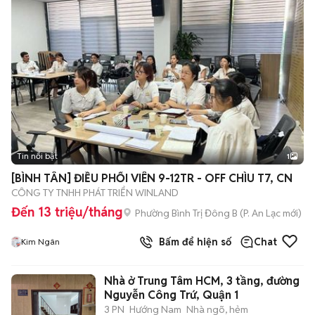
Tin nổi bật
1
[BÌNH TÂN] ĐIỀU PHỐI VIÊN 9-12TR - OFF CHÌU T7, CN
CÔNG TY TNHH PHÁT TRIỂN WINLAND
Đến 13 triệu/tháng
Phường Bình Trị Đông B
(
P. An Lạc
mới)
Bấm để hiện số
Chat
Kim Ngân
Nhà ở Trung Tâm HCM, 3 tầng, đường
Nguyễn Công Trứ, Quận 1
3 PN
Hướng Nam
Nhà ngõ, hẻm