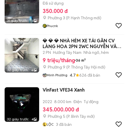
Đã sử dụng
350.000 đ
Phường 3
(
P. Hạnh Thông
mới)
31 giây trước
3
Phucnk
💎 💎 💎 NHÀ HẺM XE TẢI GẦN CV
LÀNG HOA 2PN 2WC NGUYỄN VĂN
KHỐI GIÁ 9TR
2 PN
Hướng Tây Nam
Nhà ngõ, hẻm
9 triệu/tháng
36 m²
Phường 9
(
P. Thông Tây Hội
mới)
32 giây trước
6
4.7
626
đã bán
Minh Phương
VinFast VFE34 Xanh
2022
8.000 km
Điện
Tự động
345.000.000 đ
Phường 5
(
P. Bình Tây
mới)
32 giây trước
4
L
3
đã bán
LỘC