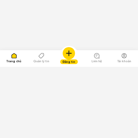
Trang chủ
Quản lý tin
Liên hệ
Tài khoản
Đăng tin
109.000 Bình chọn
Tải ứng dụng Chợ Tốt
Về Chợ Tốt
Quy chế sàn