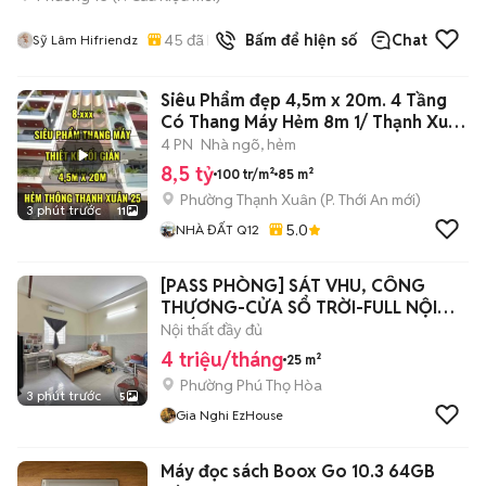
45
đã bán
Bấm để hiện số
Chat
Sỹ Lâm Hifriendz
Siêu Phẩm đẹp 4,5m x 20m. 4 Tầng
Có Thang Máy Hẻm 8m 1/ Thạnh Xuân
25
4 PN
Nhà ngõ, hẻm
8,5 tỷ
100 tr/m²
85 m²
Phường Thạnh Xuân
(
P. Thới An
mới)
3 phút trước
11
5.0
NHÀ ĐẤT Q12
[PASS PHÒNG] SÁT VHU, CÔNG
THƯƠNG-CỬA SỔ TRỜI-FULL NỘI
THẤT
Nội thất đầy đủ
4 triệu/tháng
25 m²
Phường Phú Thọ Hòa
3 phút trước
5
Gia Nghi EzHouse
Máy đọc sách Boox Go 10.3 64GB