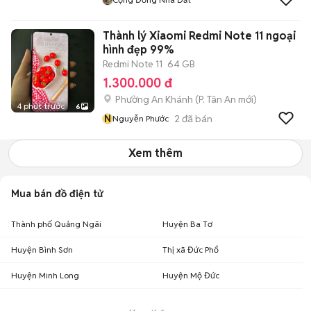
Thành lý Xiaomi Redmi Note 11 ngoại
hình đẹp 99%
Redmi Note 11
64 GB
1.300.000 đ
Phường An Khánh
(
P. Tân An
mới)
4 phút trước
6
N
2
đã bán
Nguyễn Phước
Xem thêm
Mua bán đồ điện tử
Thành phố Quảng Ngãi
Huyện Ba Tơ
Huyện Bình Sơn
Thị xã Đức Phổ
Huyện Minh Long
Huyện Mộ Đức