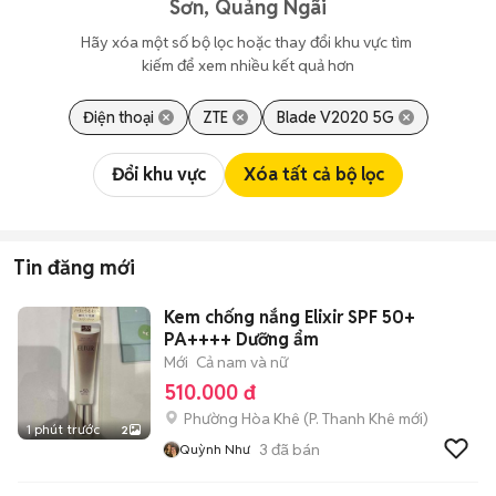
Sơn, Quảng Ngãi
Hãy xóa một số bộ lọc hoặc thay đổi khu vực tìm 
kiếm để xem nhiều kết quả hơn
Điện thoại
ZTE
Blade V2020 5G
Đổi khu vực
Xóa tất cả bộ lọc
Tin đăng mới
Kem chống nắng Elixir SPF 50+
PA++++ Dưỡng ẩm
Mới
Cả nam và nữ
510.000 đ
Phường Hòa Khê
(
P. Thanh Khê
mới)
1 phút trước
2
3
đã bán
Quỳnh Như