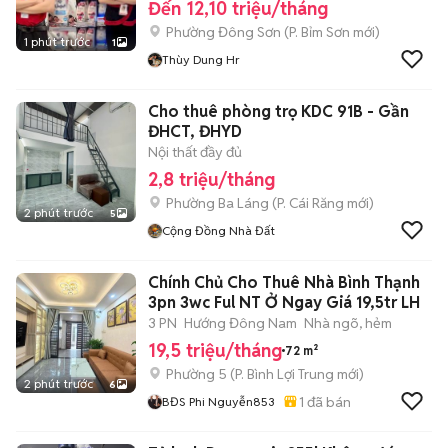
Đến 12,10 triệu/tháng
Phường Đông Sơn
(
P. Bỉm Sơn
mới)
1 phút trước
1
Thùy Dung Hr
Cho thuê phòng trọ KDC 91B - Gần
ĐHCT, ĐHYD
Nội thất đầy đủ
2,8 triệu/tháng
Phường Ba Láng
(
P. Cái Răng
mới)
2 phút trước
5
Cộng Đồng Nhà Đất
Chính Chủ Cho Thuê Nhà Bình Thạnh
3pn 3wc Ful NT Ở Ngay Giá 19,5tr LH
3 PN
Hướng Đông Nam
Nhà ngõ, hẻm
19,5 triệu/tháng
72 m²
Phường 5
(
P. Bình Lợi Trung
mới)
2 phút trước
6
1
đã bán
BĐS Phi Nguyễn853