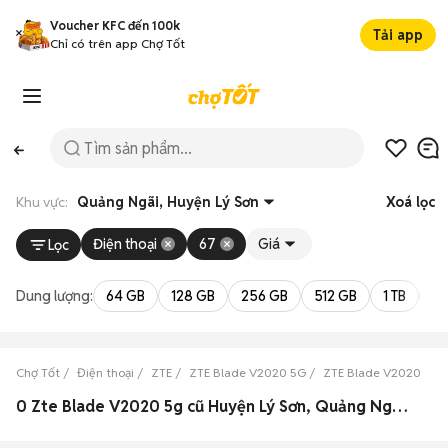
Voucher KFC đến 100k
Tải app
Chỉ có trên app Chợ Tốt
Khu vực:
Quảng Ngãi, Huyện Lý Sơn
Xoá lọc
Điện thoại
67
Giá
Lọc
Dung lượng:
64 GB
128 GB
256 GB
512 GB
1 TB
2 
Chợ Tốt
Điện thoại
ZTE
ZTE Blade V2020 5G
ZTE Blade V2020 5G 
0 Zte Blade V2020 5g cũ Huyện Lý Sơn, Quảng Ngãi đẹp