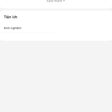
Xem thêm
Tiện ích
Kinh nghiệm