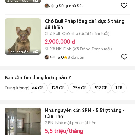
2 phút trước
5
Cộng Đồng Nhà Đất
Chó Bull Pháp lông dài: đực 5 tháng
đã thiến
Chó Bull
Chó nhỏ (dưới 1 năm tuổi)
2.900.000 đ
Xã Nhị Bình
(
Xã Đông Thạnh
mới)
2 phút trước
3
5.0
8
đã bán
Bull
Bạn cần tìm
dung lượng
nào ?
Dung lượng:
64 GB
128 GB
256 GB
512 GB
1 TB
2 
Nhà nguyên căn 2PN - 5.5tr/tháng -
Cần Thơ
2 PN
Nhà mặt phố, mặt tiền
5,5 triệu/tháng