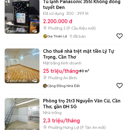
Tủ lạnh Panasonic 355l Không đóng
tuyết Đen
Đã sử dụng
300 - 399 lít
2.200.000 đ
Phường 2
(
P. Cầu Kiệu
mới)
2 phút trước
4
G
11
đã bán
Gia Thiên Lê
Cho thuê nhà trệt mặt tiền Lý Tự
Trọng, Cần Thơ
Mặt bằng kinh doanh
25 triệu/tháng
80 m²
Phường An Bình
2 phút trước
4
Cộng Đồng Nhà Đất
Phòng trọ 2tr3 Nguyễn Văn Cừ, Cần
Thơ, gần ĐH SG
Nhà trống
2,3 triệu/tháng
Phường Hưng Lợi
(
P. Tân An
mới)