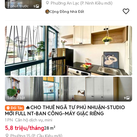
Phường An Lạc
(
P. Ninh Kiều
mới)
2 phút trước
5
Cộng Đồng Nhà Đất
Tin nổi bật
9
+
2
🔥CHO THUÊ NGÃ TƯ PHÚ NHUẬN-STUDIO
MỚI FULL NT-BAN CÔNG-MÁY GIẶC RIÊNG
1 PN
Căn hộ dịch vụ, mini
5,8 triệu/tháng
28 m²
Phường 15
(
P. Cầu Kiệu
mới)