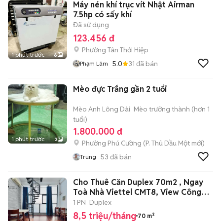
Máy nén khí trục vít Nhật Airman
7.5hp có sấy khí
Đã sử dụng
123.456 đ
Phường Tân Thới Hiệp
1 phút trước
6
5.0
31
đã bán
Phạm Lâm
Mèo đực Trắng gần 2 tuổi
Mèo Anh Lông Dài
Mèo trưởng thành (hơn 1
tuổi)
1.800.000 đ
1 phút trước
3
Phường Phú Cường
(
P. Thủ Dầu Một
mới)
53
đã bán
Trung
Cho Thuê Căn Duplex 70m2 , Ngay
Toà Nhà Viettel CMT8, View Công
viên
1 PN
Duplex
8,5 triệu/tháng
70 m²