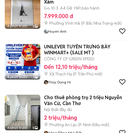
Xám
Go 10.3
64 GB
Hết bảo hành
7.999.000 đ
Phường Vĩnh Hải
(
P. Bắc Nha Trang
mới)
3 phút trước
2
Huyen Anh
UNILEVER TUYỂN TRƯNG BÀY
WINMART+ (SALE MT )
CÔNG TY CP GREEN SPEED
Đến 12,10 triệu/tháng
Xã Thạch Hạ
(
P. Trần Phú
mới)
4 phút trước
1
Thùy Dung Hr
Cho thuê phòng trọ 2 triệu Nguyễn
Văn Cừ, Cần Thơ
Nội thất đầy đủ
2 triệu/tháng
Phường An Lạc
(
P. Ninh Kiều
mới)
4 phút trước
5
Cộng Đồng Nhà Đất