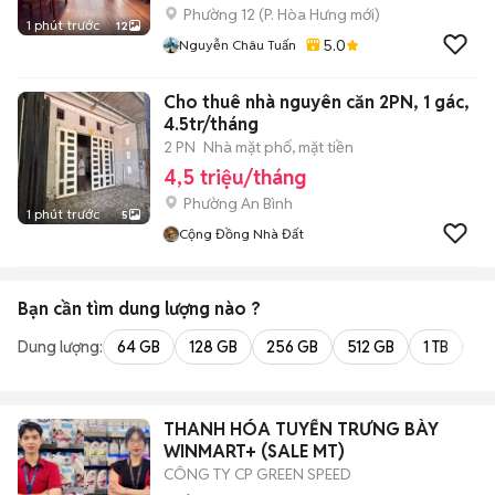
Phường 12
(
P. Hòa Hưng
mới)
1 phút trước
12
5.0
Nguyễn Châu Tuấn
Cho thuê nhà nguyên căn 2PN, 1 gác,
4.5tr/tháng
2 PN
Nhà mặt phố, mặt tiền
4,5 triệu/tháng
Phường An Bình
1 phút trước
5
Cộng Đồng Nhà Đất
Bạn cần tìm
dung lượng
nào ?
Dung lượng:
64 GB
128 GB
256 GB
512 GB
1 TB
2 
THANH HÓA TUYỂN TRƯNG BÀY
WINMART+ (SALE MT)
CÔNG TY CP GREEN SPEED