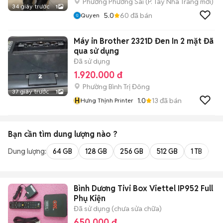
Phường Phương Sài
(
P. Tây Nha Trang
mới)
34 giây trước
1
5.0
60
đã bán
Quyen
Máy in Brother 2321D Đen In 2 mặt Đã
qua sử dụng
Đã sử dụng
1.920.000 đ
Phường Bình Trị Đông
37 giây trước
1
H
1.0
13
đã bán
Hưng Thịnh Printer
Bạn cần tìm
dung lượng
nào ?
Dung lượng:
64 GB
128 GB
256 GB
512 GB
1 TB
2 
Bình Dương Tivi Box Viettel IP952 Full
Phụ Kiện
Đã sử dụng (chưa sửa chữa)
650.000 đ