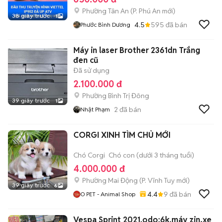
Phường Tân An
(
P. Phú An
mới)
38 giây trước
1
4.5
595
đã bán
Phước Bình Dương
Máy in laser Brother 2361dn Trắng
đen cũ
Đã sử dụng
2.100.000 đ
Phường Bình Trị Đông
39 giây trước
1
2
đã bán
Nhật Phạm
CORGI XINH TÌM CHỦ MỚI
Chó Corgi
Chó con (dưới 3 tháng tuổi)
4.000.000 đ
Phường Mai Động
(
P. Vĩnh Tuy
mới)
39 giây trước
6
4.4
9
đã bán
O PET - Animal Shop
Vespa Sprint 2021.odo:6k.máy zin,xe