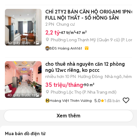
CHỈ 2TY2 BÁN CĂN HỘ ORIGAMI 1PN+ 4
FULL NỘI THẤT - SỔ HỒNG SẴN
2 PN
Chung cư
2,2 tỷ
47 tr/m²
47 m²
Phường Long Thạnh Mỹ (Quận 9 cũ)
(
P. Long
40 giây trước
7
BĐS Hoàng Anh161
cho thuê nhà nguyên căn 12 phòng
ngủ 12wc riêng, ko pccc
nhiều hơn 10 PN
Hướng Đông
Nhà ngõ, hẻm
35 triệu/tháng
90 m²
Phường Lộc Thọ
(
P. Nha Trang
mới)
40 giây trước
12
H
5.0
1
đã bán
Hoàng Việt Thiên Vương
Xem thêm
Mua bán đồ điện tử