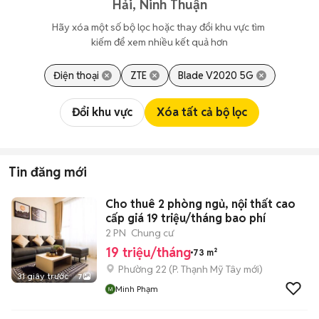
Hải, Ninh Thuận
Hãy xóa một số bộ lọc hoặc thay đổi khu vực tìm 
kiếm để xem nhiều kết quả hơn
Điện thoại
ZTE
Blade V2020 5G
Đổi khu vực
Xóa tất cả bộ lọc
Tin đăng mới
Cho thuê 2 phòng ngủ, nội thất cao
cấp giá 19 triệu/tháng bao phí
2 PN
Chung cư
19 triệu/tháng
73 m²
Phường 22
(
P. Thạnh Mỹ Tây
mới)
31 giây trước
7
Minh Phạm