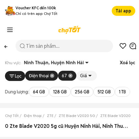
Voucher KFC đến 100k
Tải app
Chỉ có trên app Chợ Tốt
Khu vực:
Ninh Thuận, Huyện Ninh Hải
Xoá lọc
Điện thoại
67
Giá
Lọc
Dung lượng:
64 GB
128 GB
256 GB
512 GB
1 TB
2 
Chợ Tốt
Điện thoại
ZTE
ZTE Blade V2020 5G
ZTE Blade V2020 5G 
0 Zte Blade V2020 5g cũ Huyện Ninh Hải, Ninh Thuận đẹp