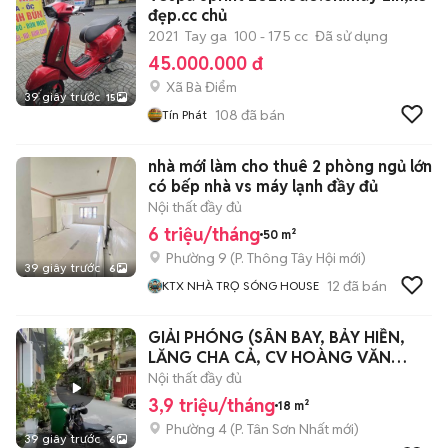
đẹp.cc chủ
2021
Tay ga
100 - 175 cc
Đã sử dụng
45.000.000 đ
Xã Bà Điểm
39 giây trước
15
108
đã bán
Tín Phát
nhà mới làm cho thuê 2 phòng ngủ lớn
có bếp nhà vs máy lạnh đầy đủ
Nội thất đầy đủ
6 triệu/tháng
50 m²
Phường 9
(
P. Thông Tây Hội
mới)
39 giây trước
6
12
đã bán
KTX NHÀ TRỌ SÓNG HOUSE
GIẢI PHÓNG (SÂN BAY, BẢY HIỀN,
LĂNG CHA CẢ, CV HOÀNG VĂN
THỤ)
Nội thất đầy đủ
3,9 triệu/tháng
18 m²
Phường 4
(
P. Tân Sơn Nhất
mới)
39 giây trước
6