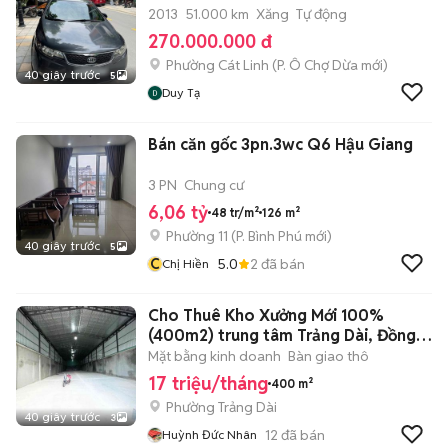
2013
51.000 km
Xăng
Tự động
270.000.000 đ
Phường Cát Linh
(
P. Ô Chợ Dừa
mới)
40 giây trước
5
Duy Tạ
Bán căn gốc 3pn.3wc Q6 Hậu Giang
3 PN
Chung cư
6,06 tỷ
48 tr/m²
126 m²
Phường 11
(
P. Bình Phú
mới)
40 giây trước
5
C
5.0
2
đã bán
Chị Hiền
Cho Thuê Kho Xưởng Mới 100%
(400m2) trung tâm Trảng Dài, Đồng
Nai
Mặt bằng kinh doanh
Bàn giao thô
17 triệu/tháng
400 m²
Phường Trảng Dài
40 giây trước
3
12
đã bán
Huỳnh Đức Nhân