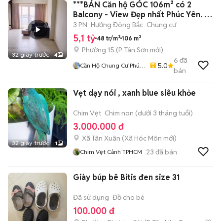
***BÁN Căn hộ GÓC 106m² có 2
Balcony - View Đẹp nhất Phúc Yên. 📕
SHR.
3 PN
Hướng Đông Bắc
Chung cư
5,1 tỷ
48 tr/m²
106 m²
Phường 15
(
P. Tân Sơn
mới)
32 giây trước
4
6
đã
5.0
Căn Hộ Chung Cư Phúc
bán
Yên, Q. Tân Bình.
Vẹt dạy nói , xanh blue siêu khỏe
Chim Vẹt
Chim non (dưới 3 tháng tuổi)
3.000.000 đ
Xã Tân Xuân
(
Xã Hóc Môn
mới)
32 giây trước
1
23
đã bán
Chim Vẹt Cảnh TPHCM
Giày búp bê Bitis đen size 31
Đã sử dụng
Đồ cho bé
100.000 đ