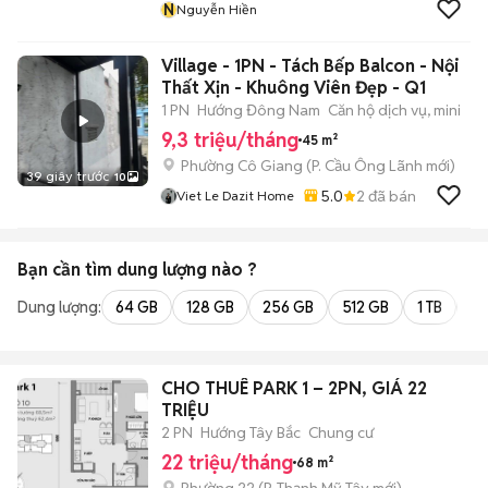
N
Nguyễn Hiền
Village - 1PN - Tách Bếp Balcon - Nội
Thất Xịn - Khuông Viên Đẹp - Q1
1 PN
Hướng Đông Nam
Căn hộ dịch vụ, mini
9,3 triệu/tháng
45 m²
Phường Cô Giang
(
P. Cầu Ông Lãnh
mới)
39 giây trước
10
5.0
2
đã bán
Viet Le Dazit Home
Bạn cần tìm
dung lượng
nào ?
Dung lượng:
64 GB
128 GB
256 GB
512 GB
1 TB
2 
CHO THUÊ PARK 1 – 2PN, GIÁ 22
TRIỆU
2 PN
Hướng Tây Bắc
Chung cư
22 triệu/tháng
68 m²