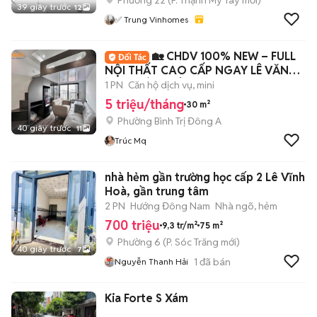
Phường 22
(
P. Thạnh Mỹ Tây
mới)
39 giây trước
12
✅ Trung Vinhomes
🏡 CHDV 100% NEW – FULL
NỘI THẤT CAO CẤP NGAY LÊ VĂN
QUỚI, BÌNH TÂN ✨
1 PN
Căn hộ dịch vụ, mini
5 triệu/tháng
30 m²
Phường Bình Trị Đông A
40 giây trước
11
Trúc Mq
nhà hẻm gần trường học cấp 2 Lê Vĩnh
Hoà, gần trung tâm
2 PN
Hướng Đông Nam
Nhà ngõ, hẻm
700 triệu
9,3 tr/m²
75 m²
Phường 6
(
P. Sóc Trăng
mới)
40 giây trước
7
1
đã bán
Nguyễn Thanh Hải
Kia Forte S Xám