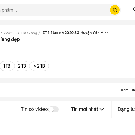
de V2020 5G Hà Giang
ZTE Blade V2020 5G Huyện Yên Minh
Giang đẹp
1 TB
2 TB
> 2 TB
Xem Cử
Tin có video
Tin mới nhất
Dạng lư