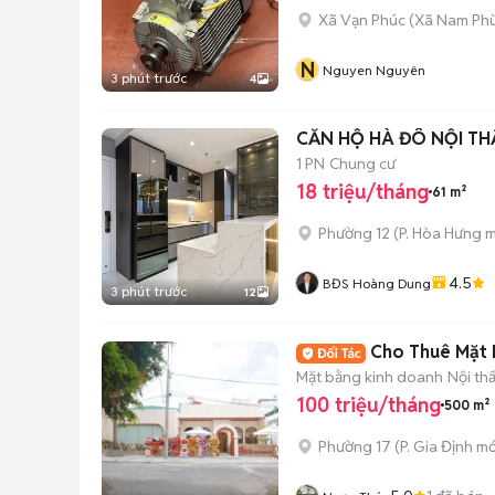
Xã Vạn Phúc
(
Xã Nam Ph
N
Nguyen Nguyên
3 phút trước
4
CĂN HỘ HÀ ĐÔ NỘI THẤ
1 PN
Chung cư
18 triệu/tháng
61 m²
Phường 12
(
P. Hòa Hưng
m
4.5
BĐS Hoàng Dung
3 phút trước
12
Cho Thuê Mặt B
Mặt bằng kinh doanh
Nội th
100 triệu/tháng
500 m²
Phường 17
(
P. Gia Định
mớ