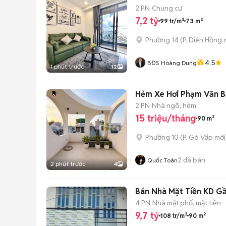
2 PN
Chung cư
7,2 tỷ
99 tr/m²
73 m²
Phường 14
(
P. Diên Hồng
m
4.5
BĐS Hoàng Dung
1 phút trước
12
Hẻm Xe Hơi Phạm Văn 
2 PN
Nhà ngõ, hẻm
15 triệu/tháng
90 m²
Phường 10
(
P. Gò Vấp
mới
2
đã bán
Quốc Toán
2 phút trước
4
Bán Nhà Mặt Tiền KD Gầ
4 PN
Nhà mặt phố, mặt tiền
9,7 tỷ
108 tr/m²
90 m²