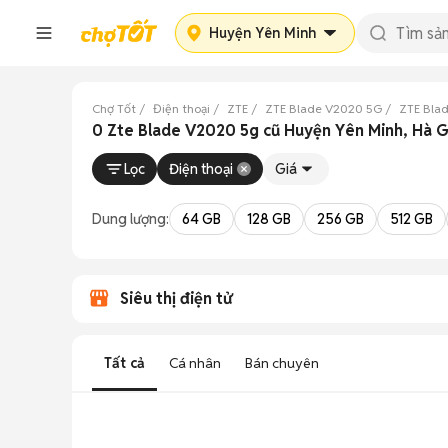
Huyện Yên Minh
Chợ Tốt
Điện thoại
ZTE
ZTE Blade V2020 5G
ZTE Bla
0 Zte Blade V2020 5g cũ Huyện Yên Minh, Hà 
Lọc
Điện thoại
Giá
Dung lượng:
64 GB
128 GB
256 GB
512 GB
Siêu thị điện tử
Tất cả
Cá nhân
Bán chuyên