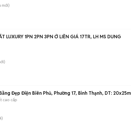
ù
mới)
T LUXURY 1PN 2PN 3PN Ở LIỀN GIÁ 17TR, LH MS DUNG
ới)
ằng Đẹp Điện Biên Phủ, Phường 17, Bình Thạnh, DT: 20x25m
ất cao cấp
i)