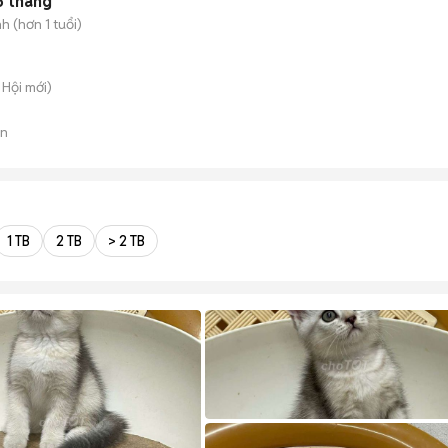
5 tháng
 (hơn 1 tuổi)
 Hội
mới)
án
1 TB
2 TB
> 2 TB