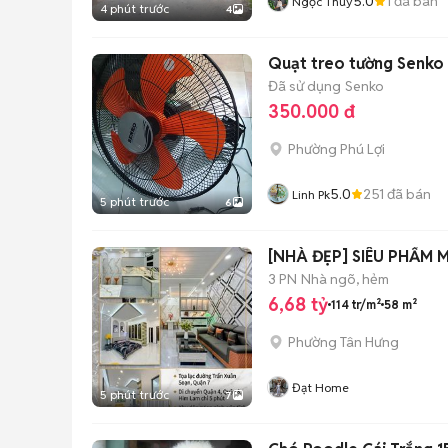
5.0
1
đã bán
Ngọc Thúy
4 phút trước
4
Quạt treo tường Senko
Đã sử dụng
Senko
350.000 đ
Phường Phú Lợi
5.0
251
đã bán
Linh Pk
5 phút trước
6
[NHÀ ĐẸP] SIÊU PHẨ
3 PN
Nhà ngõ, hẻm
6,68 tỷ
114 tr/m²
58 m²
Phường Tân Hưng
Đạt Home
5 phút trước
7