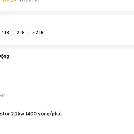
ỚT
1 TB
2 TB
> 2 TB
Động
bán
Motor 2.2kw 1400 vòng/phút