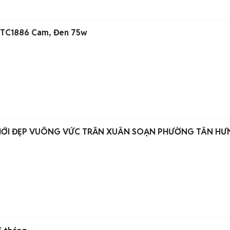
 TC1886 Cam, Đen 75w
M MỚI ĐẸP VUÔNG VỨC TRẦN XUÂN SOẠN PHƯỜNG TÂN HƯ