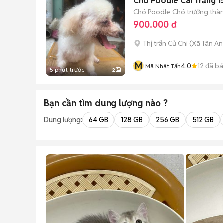
Chó Poodle Cái Trắng 1
Chó Poodle
Chó trưởng thành
900.000 đ
Thị trấn Củ Chi
(
Xã Tân An
M
4.0
12
đã b
Mã Nhât Tấn
5 phút trước
2
Bạn cần tìm
dung lượng
nào ?
Dung lượng:
64 GB
128 GB
256 GB
512 GB