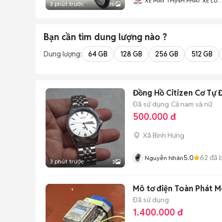
XE MÁY THỊNH PHÁT XE LƯ
3 phút trước
10
GIÁ RẺ
Bạn cần tìm
dung lượng
nào ?
Dung lượng:
64 GB
128 GB
256 GB
512 GB
Đồng Hồ Citizen Cơ Tự 
Đã sử dụng
Cả nam và nữ
500.000 đ
Xã Bình Hưng
5.0
62
đã 
Nguyễn Nhân
3 phút trước
3
Mô tơ điện Toàn Phát 
Đã sử dụng
1.400.000 đ