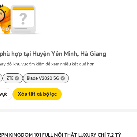
phù hợp tại Huyện Yên Minh, Hà Giang
hay đổi khu vực tìm kiếm để xem nhiều kết quả hơn
ZTE
Blade V2020 5G
 vực
Xóa tất cả bộ lọc
2PN KINGDOM 101 FULL NỘI THẤT LUXURY CHỈ 7,2 TỶ