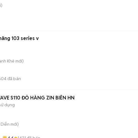
i)
hãng 103 series v
hanh Khê
mới)
504
đã bán
AVE S110 ĐỎ HÀNG ZIN BIỂN HN
sử dụng
ú Diễn
mới)
4.6
1421
đã bán