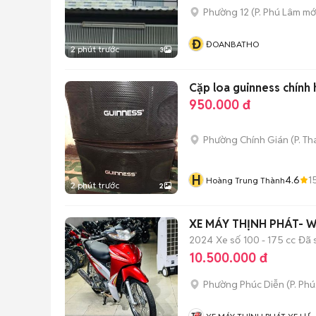
Phường 12
(
P. Phú Lâm
mớ
Đ
ĐOANBATHO
2 phút trước
3
Cặp loa guinness chính 
950.000 đ
Phường Chính Gián
(
P. T
H
4.6
1
Hoàng Trung Thành
2 phút trước
2
XE MÁY THỊNH PHÁT- W
2024
Xe số
100 - 175 cc
Đã 
10.500.000 đ
Phường Phúc Diễn
(
P. Ph