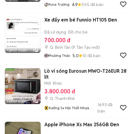
4.9
555
đã bán
Puna Trương
Xe đẩy em bé Funnio HT105 Đen
Đã sử dụng
Đồ cho bé
700.000 đ
Q. Bình Tân
(
P. Tân Tạo
mới)
1 phút trước
2
5.0
10
đã bán
Phương Thảo
Lò vi sóng Eurosun MWO-T26EUR 28
lít
Mới
Khác
3.800.000 đ
Q. Thanh Khê
1 phút trước
4
1693
đã
X
Xưởng Sx Nội Thất Nhựa ĐL
bán
Và Gỗ Cn TST Số 1 Tại ĐN
Apple iPhone Xs Max 256GB Đen