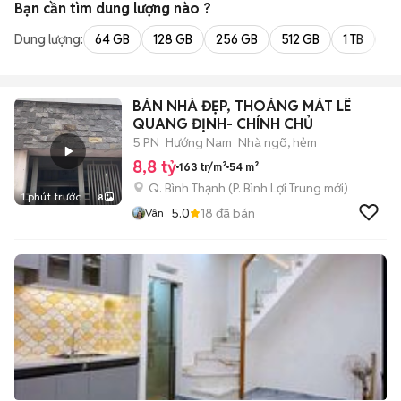
Bạn cần tìm
dung lượng
nào ?
Dung lượng:
64 GB
128 GB
256 GB
512 GB
1 TB
2 
BÁN NHÀ ĐẸP, THOÁNG MÁT LÊ
QUANG ĐỊNH- CHÍNH CHỦ
5 PN
Hướng Nam
Nhà ngõ, hẻm
8,8 tỷ
163 tr/m²
54 m²
Q. Bình Thạnh
(
P. Bình Lợi Trung
mới)
1 phút trước
8
5.0
18
đã bán
Vân