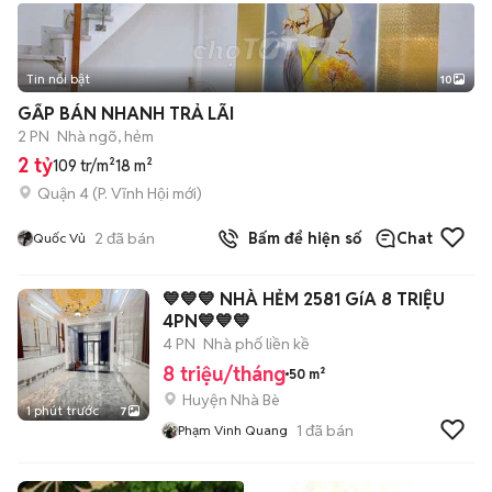
Tin nổi bật
10
+
2
GẤP BÁN NHANH TRẢ LÃI
2 PN
Nhà ngõ, hẻm
2 tỷ
109 tr/m²
18 m²
Quận 4
(
P. Vĩnh Hội
mới)
2
đã bán
Bấm để hiện số
Chat
Quốc Vủ
💙💙💙 NHÀ HẺM 2581 GíA 8 TRIỆU
4PN💙💙💙
4 PN
Nhà phố liền kề
8 triệu/tháng
50 m²
Huyện Nhà Bè
1 phút trước
7
1
đã bán
Phạm Vinh Quang