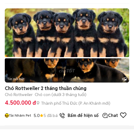
Tin nổi bật
3
Chó Rottweiler 2 tháng thuần chủng
Chó Rottweiler
Chó con (dưới 3 tháng tuổi)
4.500.000 đ
Thành phố Thủ Đức
(
P. An Khánh
mới)
5.0
5
đã bán
Bấm để hiện số
Chat
Tài Nhâm Pet