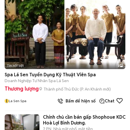
Tin nổi bật
2
Spa Lá Sen Tuyển Dụng Kỹ Thuật Viên Spa
Doanh Nghiệp Tư Nhân Spa Lá Sen
Thương lượng
Thành phố Thủ Đức
(
P. An Khánh
mới)
l
Bấm để hiện số
Chat
La Sen Spa
Chính chủ cần bán gấp Shophoue KDC
Hoà Lợi Bình Dương.
2 PN
Nhà mặt phố, mặt tiền