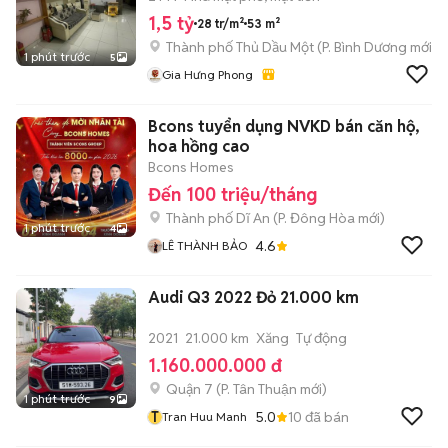
1,5 tỷ
28 tr/m²
53 m²
Thành phố Thủ Dầu Một
(
P. Bình Dương
mới)
1 phút trước
5
Gia Hưng Phong
Bcons tuyển dụng NVKD bán căn hộ,
hoa hồng cao
Bcons Homes
Đến 100 triệu/tháng
Thành phố Dĩ An
(
P. Đông Hòa
mới)
1 phút trước
4
4.6
LÊ THÀNH BẢO
Audi Q3 2022 Đỏ 21.000 km
2021
21.000 km
Xăng
Tự động
1.160.000.000 đ
Quận 7
(
P. Tân Thuận
mới)
1 phút trước
9
T
5.0
10
đã bán
Tran Huu Manh