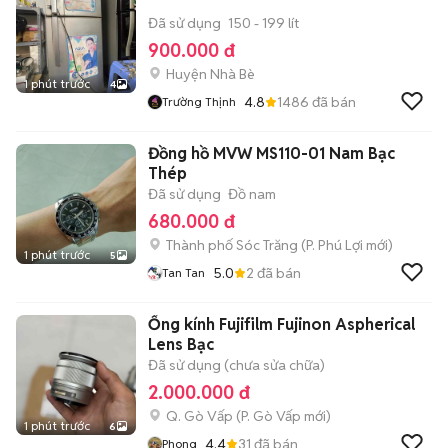
Đã sử dụng
150 - 199 lít
900.000 đ
Huyện Nhà Bè
1 phút trước
4
4.8
1486
đã bán
Trường Thịnh
Đồng hồ MVW MS110-01 Nam Bạc
Thép
Đã sử dụng
Đồ nam
680.000 đ
Thành phố Sóc Trăng
(
P. Phú Lợi
mới)
1 phút trước
5
5.0
2
đã bán
Tan Tan
Ống kính Fujifilm Fujinon Aspherical
Lens Bạc
Đã sử dụng (chưa sửa chữa)
2.000.000 đ
Q. Gò Vấp
(
P. Gò Vấp
mới)
1 phút trước
6
4.4
31
đã bán
Phong