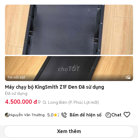
Tin nổi bật
3
Máy chạy bộ KingSmith Z1F Đen Đã sử dụng
Đã sử dụng
4.500.000 đ
Q. Long Biên
(
P. Phúc Lợi
mới)
5.0
23
đã bán
Bấm để hiện số
Chat
Nguyễn Văn Thưởng
Xem thêm