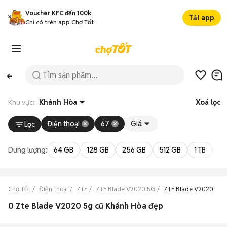
Voucher KFC đến 100k
Tải app
Chỉ có trên app Chợ Tốt
Khu vực:
Khánh Hòa
Xoá lọc
Điện thoại
67
Giá
Lọc
Dung lượng:
64 GB
128 GB
256 GB
512 GB
1 TB
2 
Chợ Tốt
Điện thoại
ZTE
ZTE Blade V2020 5G
ZTE Blade V2020 5G 
0 Zte Blade V2020 5g cũ Khánh Hòa đẹp