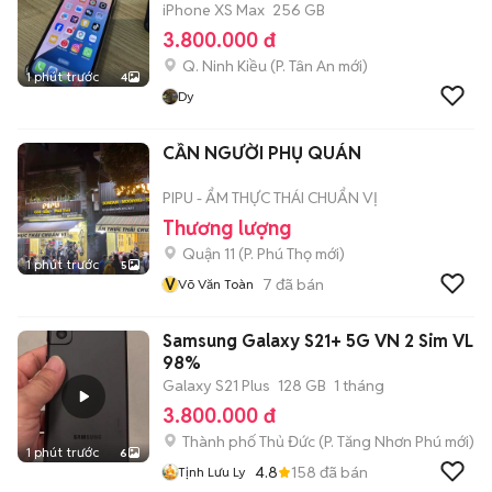
iPhone XS Max
256 GB
3.800.000 đ
Q. Ninh Kiều
(
P. Tân An
mới)
1 phút trước
4
Dy
CẦN NGƯỜI PHỤ QUÁN
PIPU - ẨM THỰC THÁI CHUẨN VỊ
Thương lượng
Quận 11
(
P. Phú Thọ
mới)
1 phút trước
5
V
7
đã bán
Võ Văn Toàn
Samsung Galaxy S21+ 5G VN 2 Sim VL
98%
Galaxy S21 Plus
128 GB
1 tháng
3.800.000 đ
Thành phố Thủ Đức
(
P. Tăng Nhơn Phú
mới)
1 phút trước
6
4.8
158
đã bán
Tịnh Lưu Ly