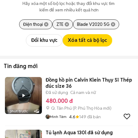
Hãy xóa một số bộ lọc hoặc thay đổi khu vực tìm 
kiếm để xem nhiều kết quả hơn
Điện thoại
ZTE
Blade V2020 5G
Đổi khu vực
Xóa tất cả bộ lọc
Tin đăng mới
Đồng hồ pin Calvin Klein Thụy Sĩ Thép
đúc size 36
Đã sử dụng
Cả nam và nữ
480.000 đ
Q. Tân Phú
(
P. Phú Thọ Hòa
mới)
1 phút trước
4
4.6
149
đã bán
Minh Tâm
Tủ lạnh Aqua 130l đã sử dụng