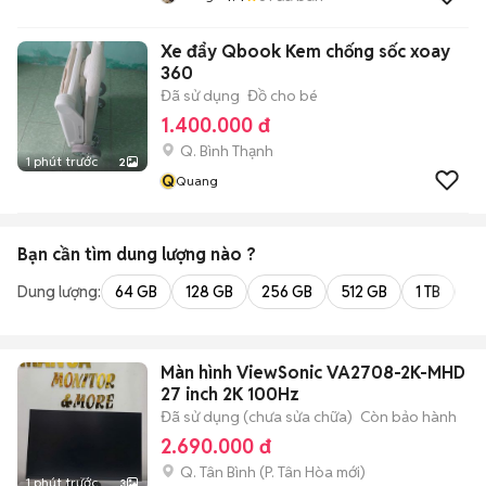
Xe đẩy Qbook Kem chống sốc xoay
360
Đã sử dụng
Đồ cho bé
1.400.000 đ
Q. Bình Thạnh
1 phút trước
2
Q
Quang
Bạn cần tìm
dung lượng
nào ?
Dung lượng:
64 GB
128 GB
256 GB
512 GB
1 TB
2 
Màn hình ViewSonic VA2708-2K-MHD
27 inch 2K 100Hz
Đã sử dụng (chưa sửa chữa)
Còn bảo hành
2.690.000 đ
Q. Tân Bình
(
P. Tân Hòa
mới)
1 phút trước
3