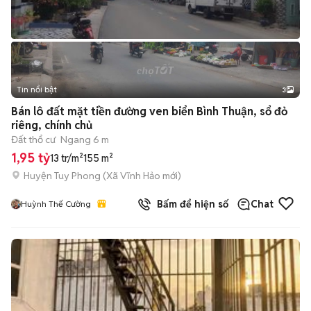
Tin nổi bật
3
Bán lô đất mặt tiền đường ven biển Bình Thuận, sổ đỏ
riêng, chính chủ
Đất thổ cư
Ngang 6 m
1,95 tỷ
13 tr/m²
155 m²
Huyện Tuy Phong
(
Xã Vĩnh Hảo
mới)
Bấm để hiện số
Chat
Huỳnh Thế Cường