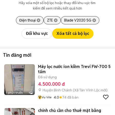
Hãy xóa một số bộ lọc hoặc thay đổi khu vực tìm 
kiếm để xem nhiều kết quả hơn
Điện thoại
ZTE
Blade V2020 5G
Đổi khu vực
Xóa tất cả bộ lọc
Tin đăng mới
Máy lọc nước ion kiềm Trevi FW-700 5
tấm
Đã sử dụng
4.500.000 đ
Huyện Bình Chánh
(
Xã Tân Vĩnh Lộc
mới)
1 phút trước
1
V
4.0
74
đã bán
Vu Vile
chính chủ cần cho thuê mặt bằng