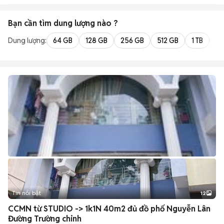
Bạn cần tìm
dung lượng
nào ?
Dung lượng:
64 GB
128 GB
256 GB
512 GB
1 TB
2 
Tin nổi bật
12
+
2
CCMN từ STUDIO -> 1k1N 40m2 đủ đồ phố Nguyễn Lân
Đường Trường chinh