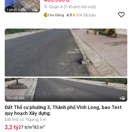
Quận 4
(
P. Khánh Hội
mới)
1 phút trước
2
C
4.9
314
đã bán
Chú Dũng
Tin nổi bật
5
Đất Thổ cư phường 3, Thành phố Vĩnh Long, bao Test
quy hoạch Xây dựng;
Đất thổ cư
Ngang 5 m
2,2 tỷ
27 tr/m²
82 m²