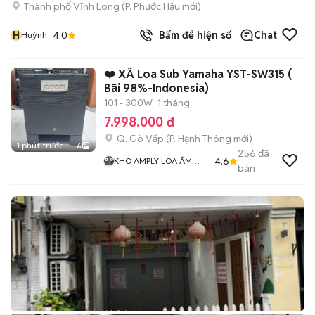
Thành phố Vĩnh Long
(
P. Phước Hậu
mới)
H
4.0
Bấm để hiện số
Chat
Huỳnh
❤️ XÃ Loa Sub Yamaha YST-SW315 (
Bãi 98%-Indonesia)
101 - 300W
1 tháng
7.998.000 đ
Q. Gò Vấp
(
P. Hạnh Thông
mới)
1 phút trước
6
256
đã
4.6
KHO AMPLY LOA ÂM
bán
THANH BÃI XỊN GIÁ RẺ
MR THẮNG