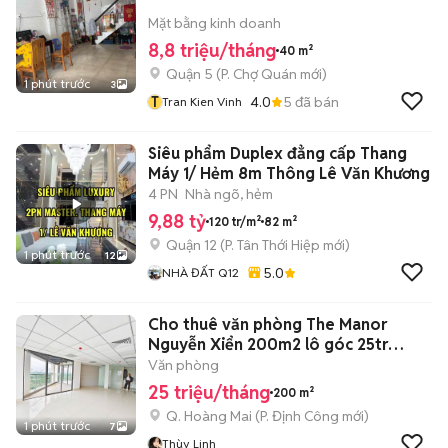
Mặt bằng kinh doanh
8,8 triệu/tháng
40 m²
Quận 5
(
P. Chợ Quán
mới)
1 phút trước
3
T
4.0
5
đã bán
Tran Kien Vinh
Siêu phẩm Duplex đẳng cấp Thang
Máy 1/ Hẻm 8m Thông Lê Văn Khương
4 PN
Nhà ngõ, hẻm
9,88 tỷ
120 tr/m²
82 m²
Quận 12
(
P. Tân Thới Hiệp
mới)
1 phút trước
12
5.0
NHÀ ĐẤT Q12
Cho thuê văn phòng The Manor
Nguyễn Xiển 200m2 lô góc 25tr
thang máy
Văn phòng
25 triệu/tháng
200 m²
Q. Hoàng Mai
(
P. Định Công
mới)
1 phút trước
7
Thùy Linh