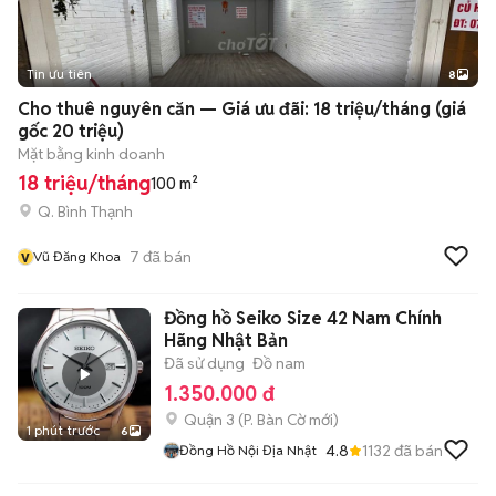
Tin ưu tiên
8
+
2
Cho thuê nguyên căn — Giá ưu đãi: 18 triệu/tháng (giá
gốc 20 triệu)
Mặt bằng kinh doanh
18 triệu/tháng
100 m²
Q. Bình Thạnh
v
7
đã bán
Vũ Đăng Khoa
Đồng hồ Seiko Size 42 Nam Chính
Hãng Nhật Bản
Đã sử dụng
Đồ nam
1.350.000 đ
Quận 3
(
P. Bàn Cờ
mới)
1 phút trước
6
4.8
1132
đã bán
Đồng Hồ Nội Địa Nhật