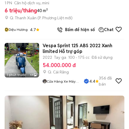
1 PN
Căn hộ dịch vụ, mini
6 triệu/tháng
40 m²
Q. Thanh Xuân
(
P. Phương Liệt
mới)
D
4.7
Bấm để hiện số
Chat
Diệu Hương
Vespa Sprint 125 ABS 2022 Xanh
limited Hỗ trợ góp
2022
Tay ga
100 - 175 cc
Đã sử dụng
54.000.000 đ
Q. Cái Răng
1 phút trước
17
356
đã
4.4
Cửa Hàng Xe Máy
bán
Quang Sang