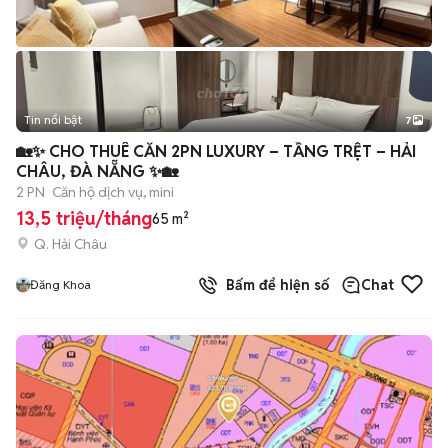
Tin nổi bật
7
+
2
🏡✨ CHO THUÊ CĂN 2PN LUXURY – TẦNG TRỆT – HẢI
CHÂU, ĐÀ NẴNG ✨🏡
2 PN
Căn hộ dịch vụ, mini
13,5 triệu/tháng
65 m²
Q. Hải Châu
Bấm để hiện số
Chat
Đăng Khoa