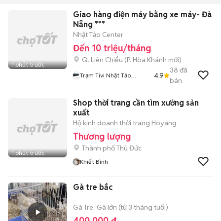
Giao hàng điện máy bằng xe máy- Đà
Nẵng ***
Nhật Tảo Center
Đến 10 triệu/tháng
Q. Liên Chiểu
(
P. Hòa Khánh
mới)
1 phút trước
38
đã
4.9
Trạm Tivi Nhật Tảo
bán
Center Đà Nẵng
Shop thời trang cần tìm xưởng sản
xuất
Hộ kinh doanh thời trang Hoyang
Thương lượng
Thành phố Thủ Đức
1 phút trước
Khiết Bình
Gà tre bắc
Gà Tre
Gà lớn (từ 3 tháng tuổi)
400.000 đ