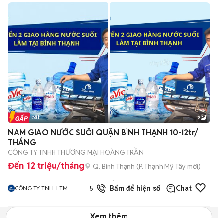
Tin nổi bật
2
NAM GIAO NƯỚC SUỐI QUẬN BÌNH THẠNH 10-12tr/
THÁNG
CÔNG TY TNHH THƯƠNG MẠI HOÀNG TRẦN
Đến 12 triệu/tháng
Q. Bình Thạnh
(
P. Thạnh Mỹ Tây
mới)
3
đã
5.0
Bấm để hiện số
Chat
CÔNG TY TNHH TM
bán
HOÀNG TRẦN
Xem thêm