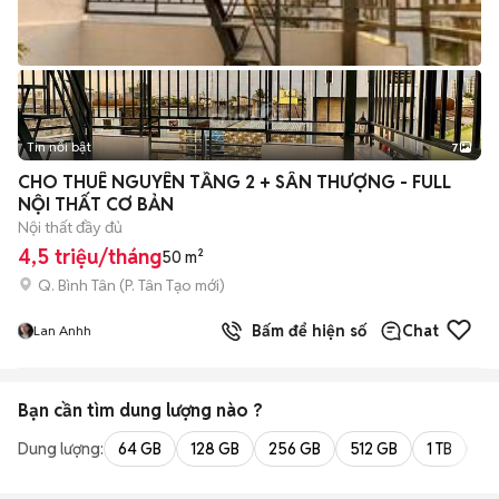
Tin nổi bật
7
+
2
CHO THUÊ NGUYÊN TẦNG 2 + SÂN THƯỢNG - FULL
NỘI THẤT CƠ BẢN
Nội thất đầy đủ
4,5 triệu/tháng
50 m²
Q. Bình Tân
(
P. Tân Tạo
mới)
Bấm để hiện số
Chat
Lan Anhh
Bạn cần tìm
dung lượng
nào ?
Dung lượng:
64 GB
128 GB
256 GB
512 GB
1 TB
2 