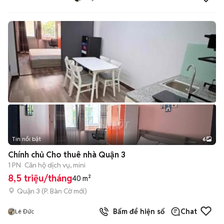
Tin nổi bật
6
+
2
Chính chủ Cho thuê nhà Quận 3
1 PN
Căn hộ dịch vụ, mini
8,5 triệu/tháng
40 m²
Quận 3
(
P. Bàn Cờ
mới)
Bấm để hiện số
Chat
Lê Đức