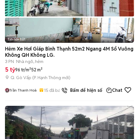
Tin nổi bật
4
Hẻm Xe Hơi Giáp Bình Thạnh 52m2 Ngang 4M Sổ Vuông
Không QH Không LG.
3 PN
Nhà ngõ, hẻm
5 tỷ
96 tr/m²
52 m²
Q. Gò Vấp
(
P. Hạnh Thông
mới)
15
đã bán
Bấm để hiện số
Chat
Trần Thanh Hoà