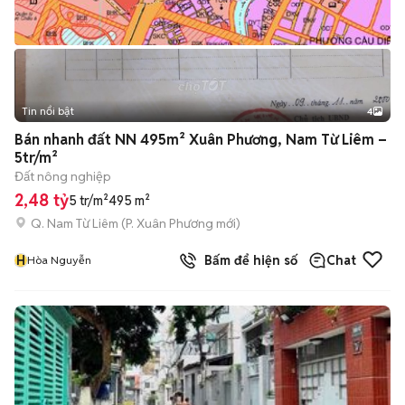
Tin nổi bật
4
Bán nhanh đất NN 495m² Xuân Phương, Nam Từ Liêm –
5tr/m²
Đất nông nghiệp
2,48 tỷ
5 tr/m²
495 m²
Q. Nam Từ Liêm
(
P. Xuân Phương
mới)
H
Bấm để hiện số
Chat
Hòa Nguyễn