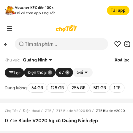
Voucher KFC đến 100k
Tải app
Chỉ có trên app Chợ Tốt
Khu vực:
Quảng Ninh
Xoá lọc
Điện thoại
67
Giá
Lọc
Dung lượng:
64 GB
128 GB
256 GB
512 GB
1 TB
2 
Chợ Tốt
Điện thoại
ZTE
ZTE Blade V2020 5G
ZTE Blade V2020 5G 
0 Zte Blade V2020 5g cũ Quảng Ninh đẹp