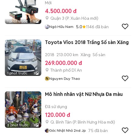
Mới
4.500.000 đ
Quận 3
(
P. Xuân Hòa
mới)
1 phút trước
5
5.0
1146
đã bán
Ngô Hữu Nam
Toyota Vios 2018 Trắng Số sàn Xăng
2018
213.000 km
Xăng
Số sàn
269.000.000 đ
Thành phố Dĩ An
1 phút trước
3
N
Nguyen Duy Thao
Mô hình nhân vật Nữ Nhựa Đa màu
Đã sử dụng
120.000 đ
Q. Bình Tân
(
P. Bình Hưng Hòa
mới)
2 phút trước
3
75
đã bán
Góc Nhật Nhỏ 2nd Jp