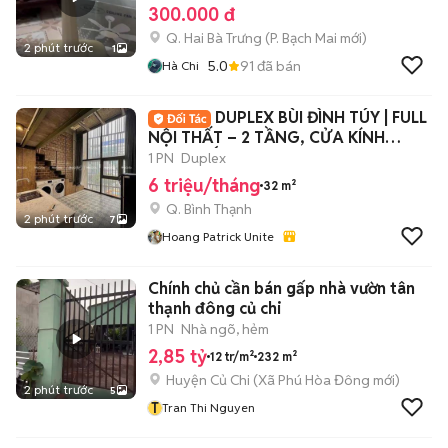
300.000 đ
Q. Hai Bà Trưng
(
P. Bạch Mai
mới)
2 phút trước
1
5.0
91
đã bán
Hà Chi
DUPLEX BÙI ĐÌNH TÚY | FULL
NỘI THẤT – 2 TẦNG, CỬA KÍNH
NGẬP NẮNG
1 PN
Duplex
6 triệu/tháng
32 m²
Q. Bình Thạnh
2 phút trước
7
Hoang Patrick Unite
Chính chủ cần bán gấp nhà vườn tân
thạnh đông củ chi
1 PN
Nhà ngõ, hẻm
2,85 tỷ
12 tr/m²
232 m²
Huyện Củ Chi
(
Xã Phú Hòa Đông
mới)
2 phút trước
5
T
Tran Thi Nguyen