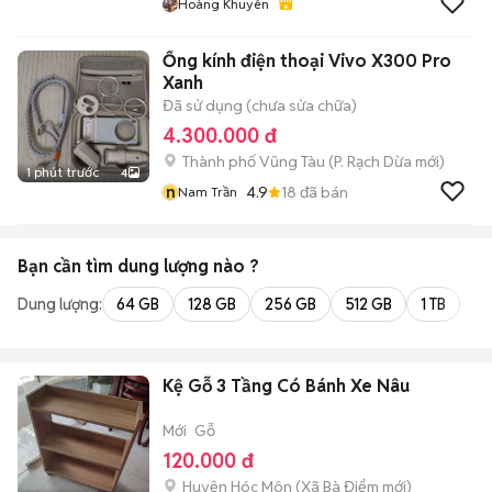
Hoàng Khuyên
Ống kính điện thoại Vivo X300 Pro
Xanh
Đã sử dụng (chưa sửa chữa)
4.300.000 đ
Thành phố Vũng Tàu
(
P. Rạch Dừa
mới)
1 phút trước
4
n
4.9
18
đã bán
Nam Trần
Bạn cần tìm
dung lượng
nào ?
Dung lượng:
64 GB
128 GB
256 GB
512 GB
1 TB
2 
Kệ Gỗ 3 Tầng Có Bánh Xe Nâu
Mới
Gỗ
120.000 đ
Huyện Hóc Môn
(
Xã Bà Điểm
mới)