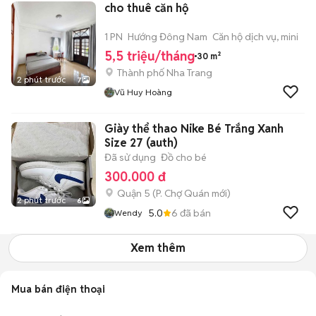
cho thuê căn hộ
1 PN
Hướng Đông Nam
Căn hộ dịch vụ, mini
5,5 triệu/tháng
30 m²
Thành phố Nha Trang
2 phút trước
7
Vũ Huy Hoàng
Giày thể thao Nike Bé Trắng Xanh
Size 27 (auth)
Đã sử dụng
Đồ cho bé
300.000 đ
Quận 5
(
P. Chợ Quán
mới)
2 phút trước
6
5.0
6
đã bán
Wendy
Xem thêm
Mua bán điện thoại