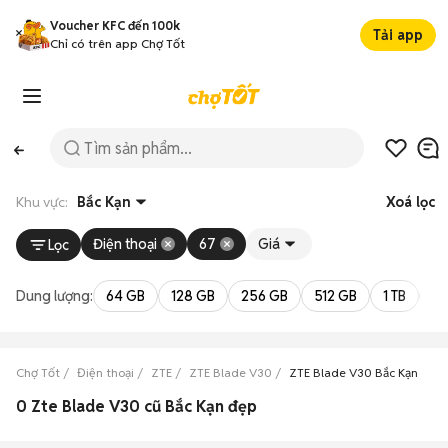
Voucher KFC đến 100k
Tải app
Chỉ có trên app Chợ Tốt
Khu vực:
Bắc Kạn
Xoá lọc
Điện thoại
67
Giá
Lọc
Dung lượng:
64 GB
128 GB
256 GB
512 GB
1 TB
2 
Chợ Tốt
Điện thoại
ZTE
ZTE Blade V30
ZTE Blade V30 Bắc Kạn
0 Zte Blade V30 cũ Bắc Kạn đẹp