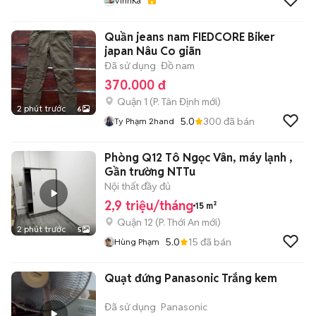
VinhKa
Quần jeans nam FIEDCORE Biker
japan Nâu Co giãn
Đã sử dụng
Đồ nam
370.000 đ
Quận 1
(
P. Tân Định
mới)
2 phút trước
6
5.0
300
đã bán
Ty Phạm 2hand
Phòng Q12 Tô Ngọc Vân, máy lạnh ,
Gần trường NTTu
Nội thất đầy đủ
2,9 triệu/tháng
15 m²
Quận 12
(
P. Thới An
mới)
2 phút trước
5
5.0
15
đã bán
Hùng Phạm
Quạt đứng Panasonic Trắng kem
Đã sử dụng
Panasonic