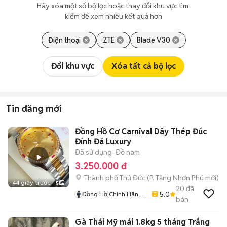
Hãy xóa một số bộ lọc hoặc thay đổi khu vực tìm 
kiếm để xem nhiều kết quả hơn
Điện thoại
ZTE
Blade V30
Đổi khu vực
Xóa tất cả bộ lọc
Tin đăng mới
Đồng Hồ Cơ Carnival Dây Thép Đúc
Đính Đá Luxury
Đã sử dụng
Đồ nam
3.250.000 đ
Thành phố Thủ Đức
(
P. Tăng Nhơn Phú
mới)
44 giây trước
5
20
đã
5.0
Đồng Hồ Chính Hãng
bán
Hiếu Nguyễn
Gà Thái Mỹ mái 1.8kg 5 tháng Trắng