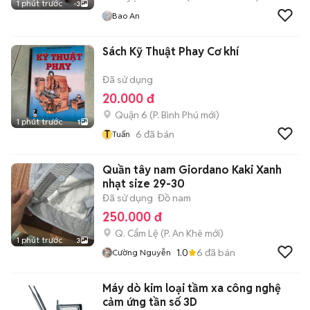
1 phút trước
3
Bao An
Sách Kỹ Thuật Phay Cơ khí
Đã sử dụng
20.000 đ
Quận 6
(
P. Bình Phú
mới)
1 phút trước
1
T
6
đã bán
Tuấn
Quần tây nam Giordano Kaki Xanh
nhạt size 29-30
Đã sử dụng
Đồ nam
250.000 đ
Q. Cẩm Lệ
(
P. An Khê
mới)
1 phút trước
3
1.0
6
đã bán
Cường Nguyễn
Máy dò kim loại tầm xa công nghệ
cảm ứng tần số 3D