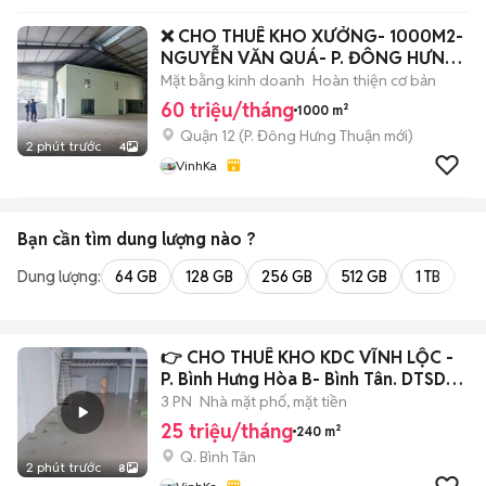
❌ CHO THUÊ KHO XƯỞNG- 1000M2-
NGUYỄN VĂN QUÁ- P. ĐÔNG HƯNG
THUẬN- Q 12
Mặt bằng kinh doanh
Hoàn thiện cơ bản
60 triệu/tháng
1000 m²
Quận 12
(
P. Đông Hưng Thuận
mới)
2 phút trước
4
VinhKa
Bạn cần tìm
dung lượng
nào ?
Dung lượng:
64 GB
128 GB
256 GB
512 GB
1 TB
2 
👉 CHO THUÊ KHO KDC VĨNH LỘC -
P. Bình Hưng Hòa B- Bình Tân. DTSD
360M2
3 PN
Nhà mặt phố, mặt tiền
25 triệu/tháng
240 m²
Q. Bình Tân
2 phút trước
8