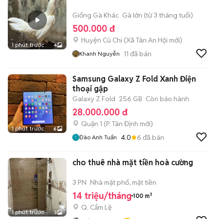
Giống Gà Khác
Gà lớn (từ 3 tháng tuổi)
500.000 đ
Huyện Củ Chi
(
Xã Tân An Hội
mới)
1 phút trước
4
11
đã bán
Khanh Nguyễn
Samsung Galaxy Z Fold Xanh Điện
thoại gập
Galaxy Z Fold
256 GB
Còn bảo hành
28.000.000 đ
Quận 1
(
P. Tân Định
mới)
1 phút trước
6
4.0
6
đã bán
Đào Anh Tuấn
cho thuê nhà mặt tiền hoà cường
3 PN
Nhà mặt phố, mặt tiền
14 triệu/tháng
100 m²
Q. Cẩm Lệ
1 phút trước
3