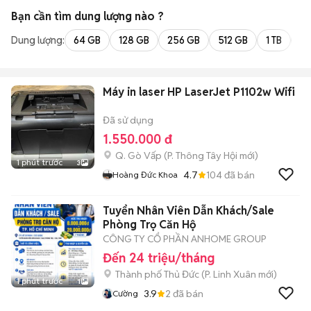
Bạn cần tìm
dung lượng
nào ?
Dung lượng:
64 GB
128 GB
256 GB
512 GB
1 TB
2 
Máy in laser HP LaserJet P1102w Wifi
Đã sử dụng
1.550.000 đ
Q. Gò Vấp
(
P. Thông Tây Hội
mới)
1 phút trước
3
4.7
104
đã bán
Hoàng Đức Khoa
Tuyển Nhân Viên Dẫn Khách/Sale
Phòng Trọ Căn Hộ
CÔNG TY CỔ PHẦN ANHOME GROUP
Đến 24 triệu/tháng
Thành phố Thủ Đức
(
P. Linh Xuân
mới)
1 phút trước
1
3.9
2
đã bán
Cường