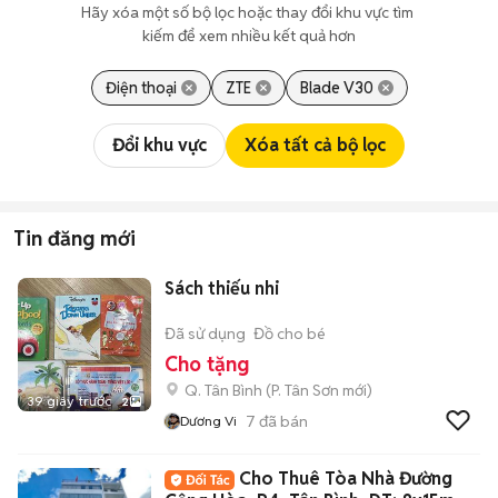
Hãy xóa một số bộ lọc hoặc thay đổi khu vực tìm 
kiếm để xem nhiều kết quả hơn
Điện thoại
ZTE
Blade V30
Đổi khu vực
Xóa tất cả bộ lọc
Tin đăng mới
Sách thiếu nhi
Đã sử dụng
Đồ cho bé
Cho tặng
Q. Tân Bình
(
P. Tân Sơn
mới)
39 giây trước
2
7
đã bán
Dương Vi
Cho Thuê Tòa Nhà Đường