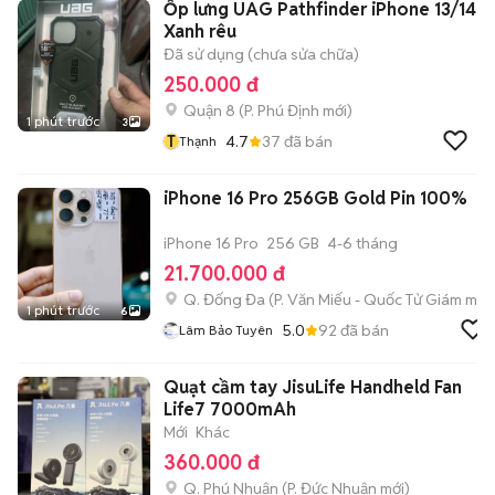
Ốp lưng UAG Pathfinder iPhone 13/14
Xanh rêu
Đã sử dụng (chưa sửa chữa)
250.000 đ
Quận 8
(
P. Phú Định
mới)
1 phút trước
3
T
4.7
37
đã bán
Thạnh
iPhone 16 Pro 256GB Gold Pin 100%
iPhone 16 Pro
256 GB
4-6 tháng
21.700.000 đ
Q. Đống Đa
(
P. Văn Miếu - Quốc Tử Giám
mới)
1 phút trước
6
5.0
92
đã bán
Lâm Bảo Tuyên
Quạt cầm tay JisuLife Handheld Fan
Life7 7000mAh
Mới
Khác
360.000 đ
Q. Phú Nhuận
(
P. Đức Nhuận
mới)