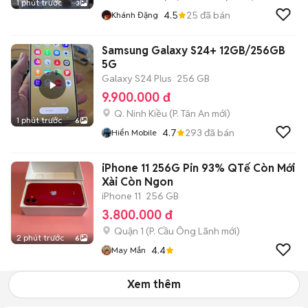
1 phút trước
3
4.5
25
đã bán
Khánh Đặng
Samsung Galaxy S24+ 12GB/256GB
5G
Galaxy S24 Plus
256 GB
9.900.000 đ
Q. Ninh Kiều
(
P. Tân An
mới)
1 phút trước
6
4.7
293
đã bán
Hiển Mobile
iPhone 11 256G Pin 93% QTế Còn Mới
Xài Còn Ngon
iPhone 11
256 GB
3.800.000 đ
Quận 1
(
P. Cầu Ông Lãnh
mới)
2 phút trước
6
4.4
May Mắn
Xem thêm