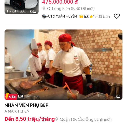
475.000.000 đ
Q. Long Biên
(
P. Bồ Đề
mới)
1 phút trước
12
5.0
12
đã bán
AUTO TUẤN HUYỀN
Tin nổi bật
1
NHÂN VIÊN PHỤ BẾP
A MÀ KITCHEN
Đến 8,50 triệu/tháng
Quận 1
(
P. Cầu Ông Lãnh
mới)