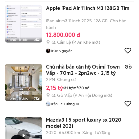
Apple iPad Air 11 inch M3 128GB Tím
iPad air m3 11 inch 2025
128 GB
Còn bảo
hành
12.800.000 đ
1 phút trước
3
Q. Cẩm Lệ
(
P. An Khê
mới)
Trúc Nguyễn
Chủ nhà bán căn hộ Osimi Town - Gò
Vấp - 70m2 - 2pn2wc - 2,15 tỷ
2 PN
Chung cư
2,15 tỷ
31 tr/m²
70 m²
Q. Gò Vấp
(
P. An Hội Đông
mới)
1 phút trước
7
Trần Lê Tường Vi
Mazda3 1.5 sport luxury sx 2020
model 2021
2020
65.000 km
Xăng
Tự động