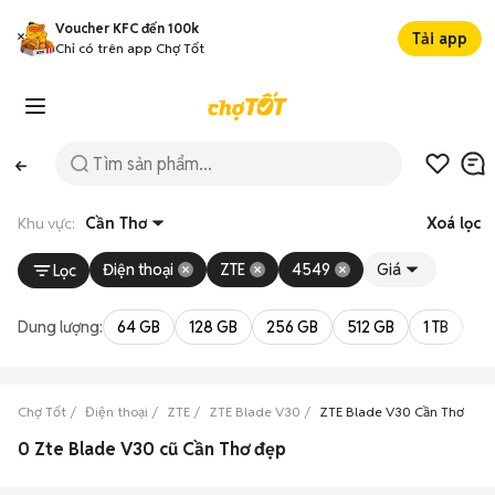
Voucher KFC đến 100k
Tải app
Chỉ có trên app Chợ Tốt
Khu vực:
Cần Thơ
Xoá lọc
Điện thoại
ZTE
4549
Giá
Lọc
Dung lượng:
64 GB
128 GB
256 GB
512 GB
1 TB
2 
Chợ Tốt
Điện thoại
ZTE
ZTE Blade V30
ZTE Blade V30 Cần Thơ
0 Zte Blade V30 cũ Cần Thơ đẹp