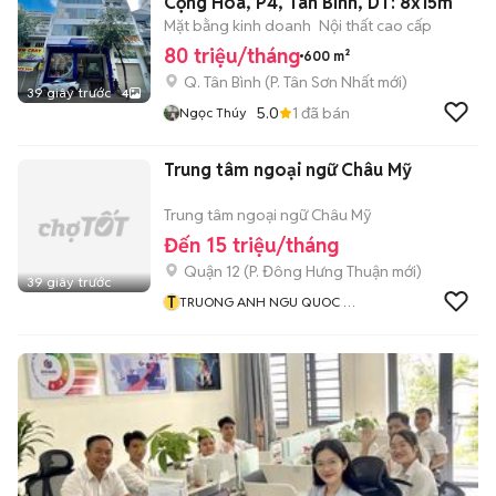
Cộng Hòa, P4, Tân Bình, DT: 8x15m
Mặt bằng kinh doanh
Nội thất cao cấp
80 triệu/tháng
600 m²
Q. Tân Bình
(
P. Tân Sơn Nhất
mới)
39 giây trước
4
5.0
1
đã bán
Ngọc Thúy
Trung tâm ngoại ngữ Châu Mỹ
Trung tâm ngoại ngữ Châu Mỹ
Đến 15 triệu/tháng
Quận 12
(
P. Đông Hưng Thuận
mới)
39 giây trước
T
TRUONG ANH NGU QUOC TE
CHAU MY