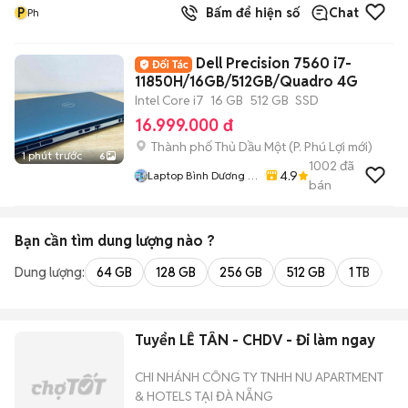
P
Bấm để hiện số
Chat
Ph
Dell Precision 7560 i7-
11850H/16GB/512GB/Quadro 4G
Intel Core i7
16 GB
512 GB
SSD
16.999.000 đ
Thành phố Thủ Dầu Một
(
P. Phú Lợi
mới)
1 phút trước
6
1002
đã
4.9
Laptop Bình Dương (
bán
Huỳnh Gia )
Bạn cần tìm
dung lượng
nào ?
Dung lượng:
64 GB
128 GB
256 GB
512 GB
1 TB
2 
Tuyển LỄ TÂN - CHDV - Đi làm ngay
CHI NHÁNH CÔNG TY TNHH NU APARTMENT
& HOTELS TẠI ĐÀ NẴNG