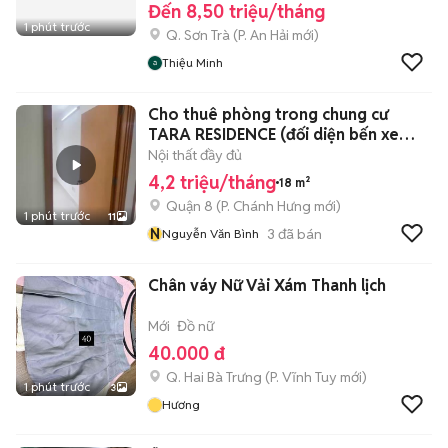
Đến 8,50 triệu/tháng
1 phút trước
Q. Sơn Trà
(
P. An Hải
mới)
Thiệu Minh
Cho thuê phòng trong chung cư
TARA RESIDENCE (đối diện bến xe
Q8)
Nội thất đầy đủ
4,2 triệu/tháng
18 m²
Quận 8
(
P. Chánh Hưng
mới)
1 phút trước
11
N
3
đã bán
Nguyễn Văn Bình
Chân váy Nữ Vải Xám Thanh lịch
Mới
Đồ nữ
40.000 đ
Q. Hai Bà Trưng
(
P. Vĩnh Tuy
mới)
1 phút trước
3
Hương