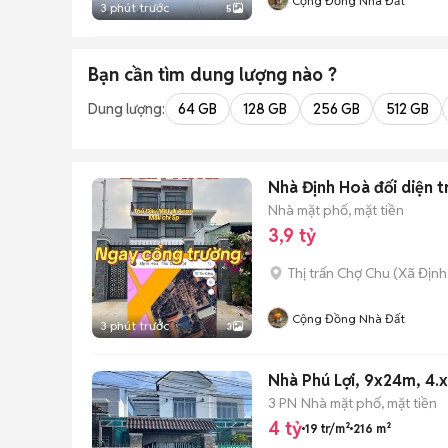
Cộng Đồng Nhà Đất
3 phút trước
5
Bạn cần tìm
dung lượng
nào ?
Dung lượng:
64 GB
128 GB
256 GB
512 GB
Nhà Định Hoà đối diện t
Nhà mặt phố, mặt tiền
3,9 tỷ
Thị trấn Chợ Chu
(
Xã Định
Cộng Đồng Nhà Đất
3 phút trước
3
Nhà Phú Lợi, 9x24m, 4.x
3 PN
Nhà mặt phố, mặt tiền
4 tỷ
19 tr/m²
216 m²