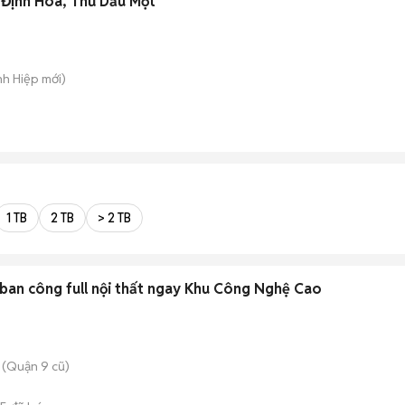
 Định Hòa, Thủ Dầu Một
nh Hiệp
mới)
1 TB
2 TB
> 2 TB
ban công full nội thất ngay Khu Công Nghệ Cao
 (Quận 9 cũ)