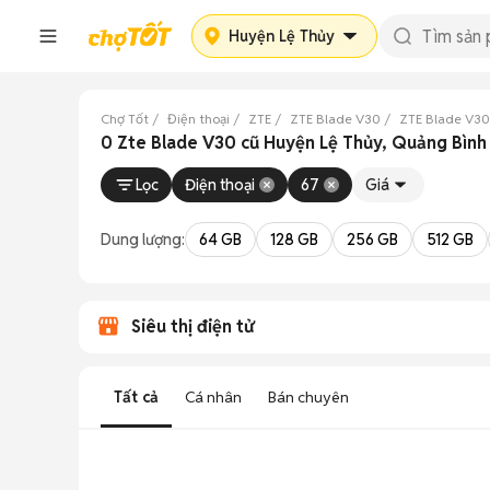
Huyện Lệ Thủy
Chợ Tốt
Điện thoại
ZTE
ZTE Blade V30
ZTE Blade V30
0 Zte Blade V30 cũ Huyện Lệ Thủy, Quảng Bình
Lọc
Điện thoại
67
Giá
Dung lượng:
64 GB
128 GB
256 GB
512 GB
Siêu thị điện tử
Tất cả
Cá nhân
Bán chuyên