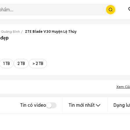
 Quảng Bình
ZTE Blade V30 Huyện Lệ Thủy
 đẹp
1 TB
2 TB
> 2 TB
Xem Cử
Tin có video
Tin mới nhất
Dạng lư