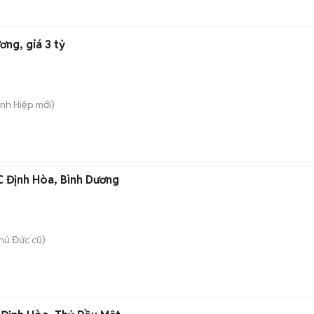
ơng, giá 3 tỷ
ánh Hiệp
mới)
C Định Hòa, Bình Dương
hủ Đức cũ)