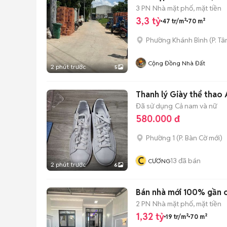
3 PN
Nhà mặt phố, mặt tiền
3,3 tỷ
47 tr/m²
70 m²
Phường Khánh Bình
(
P. Tâ
Cộng Đồng Nhà Đất
2 phút trước
5
Thanh lý Giày thể thao
Đã sử dụng
Cả nam và nữ
580.000 đ
Phường 1
(
P. Bàn Cờ
mới)
C
13
đã bán
CƯƠNG
2 phút trước
6
Bán nhà mới 100% gần c
2 PN
Nhà mặt phố, mặt tiền
1,32 tỷ
19 tr/m²
70 m²