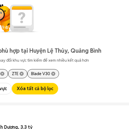
phù hợp tại Huyện Lệ Thủy, Quảng Bình
hay đổi khu vực tìm kiếm để xem nhiều kết quả hơn
ZTE
Blade V30
 vực
Xóa tất cả bộ lọc
h Dương, 3.3 tỷ