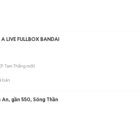
 A LIVE FULLBOX BANDAI
(
P. Tam Thắng
mới)
ã bán
n An, gần 550, Sóng Thần