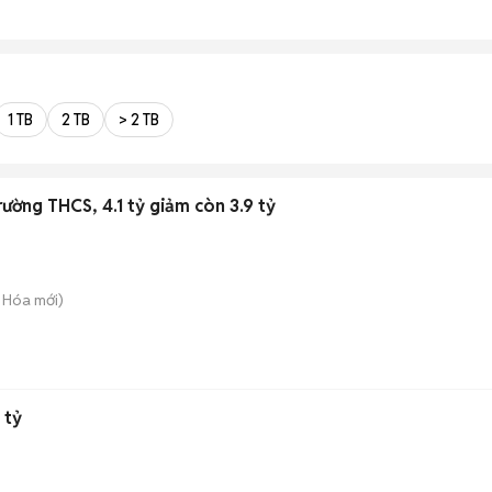
1 TB
2 TB
> 2 TB
rường THCS, 4.1 tỷ giảm còn 3.9 tỷ
 Hóa
mới)
 tỷ