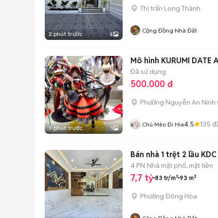
Thị trấn Long Thành
Cộng Đồng Nhà Đất
2 phút trước
5
Mô hình KURUMI DATE 
Đã sử dụng
500.000 đ
Phường Nguyễn An Ninh
4.5
135
đ
Chú Mèo Đi Hia
3 phút trước
1
Bán nhà 1 trệt 2 lầu KD
4 PN
Nhà mặt phố, mặt tiền
7,7 tỷ
83 tr/m²
93 m²
Phường Đông Hòa