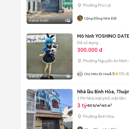
Phường Phú Lợi
Cộng Đồng Nhà Đất
4 phút trước
5
Mô hình YOSHINO DATE
Đã sử dụng
300.000 đ
Phường Nguyễn An Ninh
4.5
135
đ
Chú Mèo Đi Hia
4 phút trước
1
Nhà lầu Bình Hòa, Thuậ
2 PN
Nhà mặt phố, mặt tiền
3 tỷ
50 tr/m²
60 m²
Phường Bình Hòa