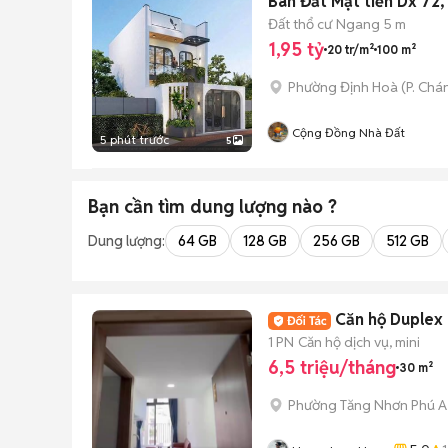
Bán Đất Mặt tiền Dx 72,
Đất thổ cư
Ngang 5 m
1,95 tỷ
20 tr/m²
100 m²
Phường Định Hoà
(
P. Chá
Cộng Đồng Nhà Đất
5 phút trước
5
Bạn cần tìm
dung lượng
nào ?
Dung lượng:
64 GB
128 GB
256 GB
512 GB
Căn hộ Duplex 
1 PN
Căn hộ dịch vụ, mini
6,5 triệu/tháng
30 m²
Phường Tăng Nhơn Phú A