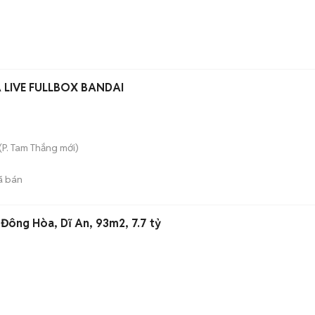
A LIVE FULLBOX BANDAI
(
P. Tam Thắng
mới)
ã bán
C Đông Hòa, Dĩ An, 93m2, 7.7 tỷ