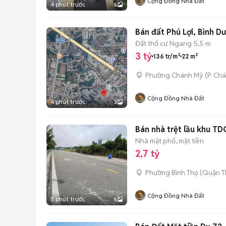
Cộng Đồng Nhà Đất
4 phút trước
5
Bán đất Phú Lợi, Bình Dư
Đất thổ cư
Ngang 5,5 m
3 tỷ
136 tr/m²
22 m²
Phường Chánh Mỹ
(
P. Ch
Cộng Đồng Nhà Đất
4 phút trước
3
Bán nhà trệt lầu khu TD
Nhà mặt phố, mặt tiền
2,7 tỷ
Phường Bình Thọ (Quận T
Cộng Đồng Nhà Đất
5 phút trước
5