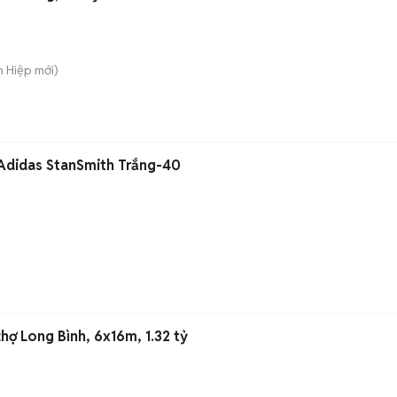
n Hiệp
mới)
 Adidas StanSmith Trắng-40
hợ Long Bình, 6x16m, 1.32 tỷ