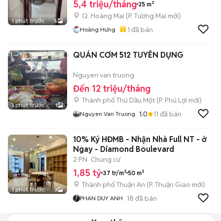
5,4 triệu/tháng
25 m²
Q. Hoàng Mai
(
P. Tương Mai
mới)
1 phút trước
5
1
đã bán
Hoàng Hưng
QUÁN CƠM 512 TUYỂN DỤNG
Nguyen van truong
Đến 12 triệu/tháng
Thành phố Thủ Dầu Một
(
P. Phú Lợi
mới)
1 phút trước
1
1.0
11
đã bán
Nguyen Van Truong
10% Ký HĐMB - Nhận Nhà Full NT - ở
Ngay - Diamond Boulevard
2 PN
Chung cư
1,85 tỷ
37 tr/m²
50 m²
Thành phố Thuận An
(
P. Thuận Giao
mới)
1 phút trước
3
18
đã bán
PHAN DUY ANH