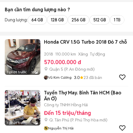
Bạn cần tìm
dung lượng
nào ?
Dung lượng:
64 GB
128 GB
256 GB
512 GB
1 TB
2 
Honda CRV 1.5G Turbo 2018 Đỏ 7 chỗ
2018
110.000 km
Xăng
Tự động
570.000.000 đ
Quận 5
(
P. An Đông
mới)
1 phút trước
13
3.0
23
đã bán
Vũ Kim Cương
Tuyển Thợ May. Bình Tân HCM (Bao
Ăn Ở)
Công ty TNHH Hồng Hải
Đến 15 triệu/tháng
Q. Tân Phú
(
P. Phú Thọ Hòa
mới)
1 phút trước
1
N
Nguyễn Thị Hải