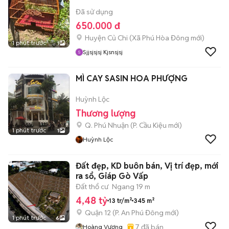
Đã sử dụng
650.000 đ
Huyện Củ Chi
(
Xã Phú Hòa Đông
mới)
1 phút trước
1
Sjjsjsjsj Kjsnsjsj
MÌ CAY SASIN HOA PHƯỢNG
Huỳnh Lộc
Thương lượng
Q. Phú Nhuận
(
P. Cầu Kiệu
mới)
1 phút trước
1
Huỳnh Lộc
Đất đẹp, KD buôn bán, Vị trí đẹp, mới
ra sổ, Giáp Gò Vấp
Đất thổ cư
Ngang 19 m
4,48 tỷ
13 tr/m²
345 m²
Quận 12
(
P. An Phú Đông
mới)
1 phút trước
6
7
đã bán
Hoàng Vương