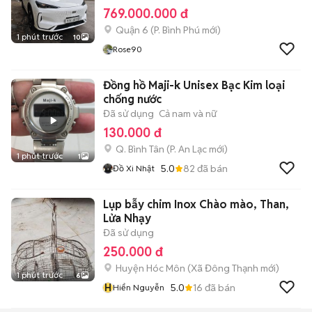
769.000.000 đ
Quận 6
(
P. Bình Phú
mới)
1 phút trước
10
Rose90
Đồng hồ Maji-k Unisex Bạc Kim loại
chống nước
Đã sử dụng
Cả nam và nữ
130.000 đ
Q. Bình Tân
(
P. An Lạc
mới)
1 phút trước
1
5.0
82
đã bán
Đồ Xi Nhật
Lụp bẫy chim Inox Chào mào, Than,
Lửa Nhạy
Đã sử dụng
250.000 đ
Huyện Hóc Môn
(
Xã Đông Thạnh
mới)
1 phút trước
6
H
5.0
16
đã bán
Hiển Nguyễn