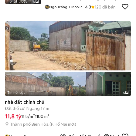
1 phút trước
6
4.3
120
đã bán
Ngô Tráng T Mobile
Tin nổi bật
5
nhà đất chính chủ
Đất thổ cư
Ngang 17 m
11,8 tỷ
11 tr/m²
1100 m²
Thành phố Biên Hòa
(
P. Hố Nai
mới)