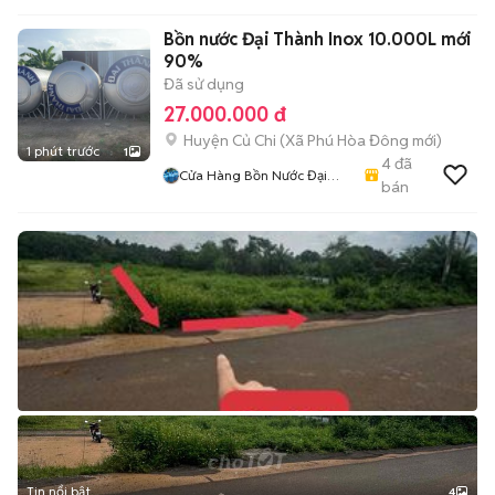
Bồn nước Đại Thành Inox 10.000L mới
90%
Đã sử dụng
27.000.000 đ
Huyện Củ Chi
(
Xã Phú Hòa Đông
mới)
1 phút trước
1
4
đã
Cửa Hàng Bồn Nước Đại
bán
Long Phát
Tin nổi bật
4