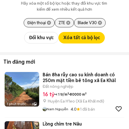
Hãy xóa một số bộ lọc hoặc thay đổi khu vực tìm 
kiếm để xem nhiều kết quả hơn
Điện thoại
ZTE
Blade V30
Đổi khu vực
Xóa tất cả bộ lọc
Tin đăng mới
Bán 8ha rẫy cao su kinh doanh có
250m mặt tiền bê tông xã Ea Khăl
Đất nông nghiệp
16 tỷ
< 1 tr/m²
80000 m²
Huyện Ea H'leo
(
Xã Ea Khăl
mới)
1 phút trước
3
4.0
1
đã bán
Nam Nguyễn
Lồng chim tre Nâu