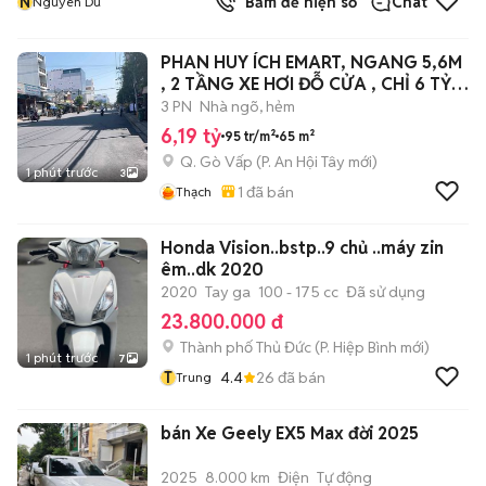
N
Bấm để hiện số
Chat
Nguyen Du
PHAN HUY ÍCH EMART, NGANG 5,6M
, 2 TẦNG XE HƠI ĐỖ CỬA , CHỈ 6 TỶ
190TR
3 PN
Nhà ngõ, hẻm
6,19 tỷ
95 tr/m²
65 m²
Q. Gò Vấp
(
P. An Hội Tây
mới)
1 phút trước
3
1
đã bán
Thạch
Honda Vision..bstp..9 chủ ..máy zin
êm..dk 2020
2020
Tay ga
100 - 175 cc
Đã sử dụng
23.800.000 đ
Thành phố Thủ Đức
(
P. Hiệp Bình
mới)
1 phút trước
7
T
4.4
26
đã bán
Trung
bán Xe Geely EX5 Max đời 2025
2025
8.000 km
Điện
Tự động