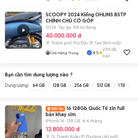
SCOOPY 2024 Kiểng OHLINS BSTP
CHÍNH CHỦ CÓ GÓP
2024
Tay ga
Đã sử dụng
40.000.000 đ
Thành phố Thủ Đức
(
P. Tam Bình
mới)
1 phút trước
14
239
đã
4.5
Cửa Hàng Trung
bán
Hiếu
Bạn cần tìm
dung lượng
nào ?
Dung lượng:
64 GB
128 GB
256 GB
512 GB
1 TB
2 
16 128Gb Quốc Tế zin full
bản khay sim
iPhone 16
128 GB
4-6 tháng
12.800.000 đ
Q. Thanh Xuân
(
P. Phương Liệt
mới)