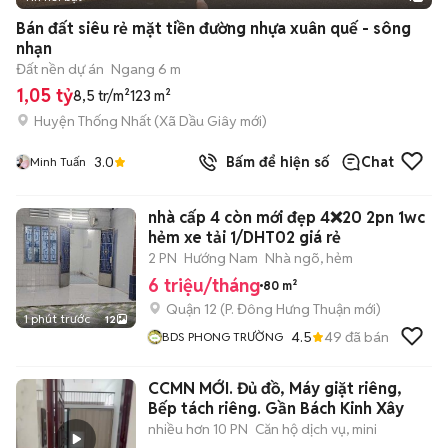
Bán đất siêu rẻ mặt tiền đường nhựa xuân quế - sông
nhạn
Đất nền dự án
Ngang 6 m
1,05 tỷ
8,5 tr/m²
123 m²
Huyện Thống Nhất
(
Xã Dầu Giây
mới)
3.0
Bấm để hiện số
Chat
Minh Tuấn
nhà cấp 4 còn mới đẹp 4❌20 2pn 1wc
hẻm xe tải 1/DHT02 giá rẻ
2 PN
Hướng Nam
Nhà ngõ, hẻm
6 triệu/tháng
80 m²
Quận 12
(
P. Đông Hưng Thuận
mới)
1 phút trước
12
4.5
49
đã bán
BDS PHONG TRƯỜNG
CCMN MỚI. Đủ đồ, Máy giặt riêng,
Bếp tách riêng. Gần Bách Kinh Xây
nhiều hơn 10 PN
Căn hộ dịch vụ, mini