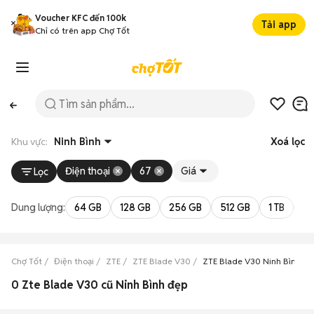
Voucher KFC đến 100k
Tải app
Chỉ có trên app Chợ Tốt
Khu vực:
Ninh Bình
Xoá lọc
Điện thoại
67
Giá
Lọc
Dung lượng:
64 GB
128 GB
256 GB
512 GB
1 TB
2 
Chợ Tốt
Điện thoại
ZTE
ZTE Blade V30
ZTE Blade V30 Ninh Bình
0 Zte Blade V30 cũ Ninh Bình đẹp