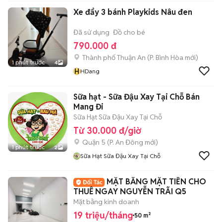
Xe đẩy 3 bánh Playkids Nâu đen
Đã sử dụng
Đồ cho bé
790.000 đ
Thành phố Thuận An
(
P. Bình Hòa
mới)
1 phút trước
4
H
HDang
Sữa hạt - Sữa Đậu Xay Tại Chỗ Bán
Mang Đi
Sữa Hạt Sữa Đậu Xay Tại Chỗ
Từ 30.000 đ/giờ
Quận 5
(
P. An Đông
mới)
1 phút trước
2
Sữa Hạt Sữa Đậu Xay Tại Chỗ
MẶT BẰNG MẶT TIỀN CHO
THUÊ NGAY NGUYỄN TRÃI Q5
Mặt bằng kinh doanh
19 triệu/tháng
50 m²