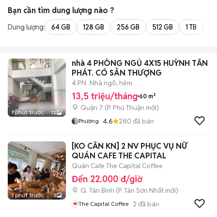
Bạn cần tìm
dung lượng
nào ?
Dung lượng:
64 GB
128 GB
256 GB
512 GB
1 TB
2 
nhà 4 PHÒNG NGỦ 4X15 HUỲNH TẤN
PHÁT. CÓ SÂN THƯỢNG
4 PN
Nhà ngõ, hẻm
13,5 triệu/tháng
60 m²
Quận 7
(
P. Phú Thuận
mới)
1 phút trước
12
4.6
280
đã bán
Phương
[KO CẦN KN] 2 NV PHỤC VỤ NỮ
QUÁN CAFE THE CAPITAL
Quán Cafe The Capital Coffee
Đến 22.000 đ/giờ
Q. Tân Bình
(
P. Tân Sơn Nhất
mới)
1 phút trước
3
2
đã bán
The Capital Coffee