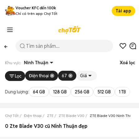
Voucher KFC đến 100k
Tải app
Chỉ có trên app Chợ Tốt
Khu vực:
Ninh Thuận
Xoá lọc
Điện thoại
67
Giá
Lọc
Dung lượng:
64 GB
128 GB
256 GB
512 GB
1 TB
2 
Chợ Tốt
Điện thoại
ZTE
ZTE Blade V30
ZTE Blade V30 Ninh Thuận
0 Zte Blade V30 cũ Ninh Thuận đẹp