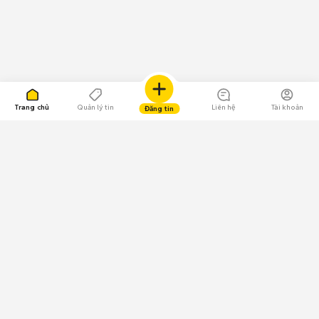
Trang chủ
Quản lý tin
Liên hệ
Tài khoản
Đăng tin
109.000 Bình chọn
Tải ứng dụng Chợ Tốt
Về Chợ Tốt
Quy chế sàn
Chính sách bảo mật
Giải quyết tranh chấp
CÔNG TY TNHH CHỢ TỐT - Người đại diện theo pháp luật: