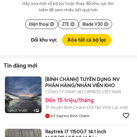
Hãy xóa một số bộ lọc hoặc thay đổi khu vực tìm 
kiếm để xem nhiều kết quả hơn
Điện thoại
ZTE
Blade V30
Đổi khu vực
Xóa tất cả bộ lọc
Tin đăng mới
[BÌNH CHÁNH] TUYỂN DỤNG NV
PHÂN HÀNG/NHÂN VIÊN KHO
CÔNG TY TNHH J&T EXPRESS VIỆT NAM
Đến 15 triệu/tháng
Huyện Bình Chánh
(
Xã Tân Vĩnh Lộc
mới)
1 phút trước
5
JnT Express Bình Chánh
Raytrek I7 1150G7 14.1 inch