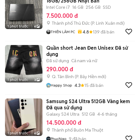
16GB/256GB Nhật Bản
Intel Core i7
16 GB
256 GB
SSD
7.500.000 đ
Thành phố Thủ Đức
(
P. Linh Xuân
mới)
1 phút trước
6
4.8
139
đã bán
THIÊN LÂM PC
Quần short Jean Đen Unisex Đã sử
dụng
Đã sử dụng
Cả nam và nữ
290.000 đ
Q. Tân Bình
(
P. Bảy Hiền
mới)
1 phút trước
2
4.3
15
đã bán
Happy Shop
Samsung S24 Ultra 512GB Vàng kem
Đã qua sử dụng
Galaxy S24 Ultra
512 GB
4-6 tháng
14.500.000 đ
Thành phố Buôn Ma Thuột
1 phút trước
6
9
đã bán
PhucNgo