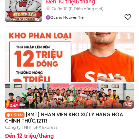
Đến 10 triệu/tháng
Quận 10
(
P. Diên Hồng
mới)
Quang Nguyen Tien
1 phút trước
1
Tin nổi bật
6
+
2
[BMT] NHÂN VIÊN KHO XỬ LÝ HÀNG HÓA
CHÍNH THỨC,12TR
Công ty TNHH SPX Express
Đến 12 triệu/tháng