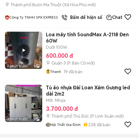
Thành phố Buôn Ma Thuột
(
Xã Hòa Phú
mới)
Bấm để hiện số
Chat
Công Ty TNHH SPX EXPRESS
Loa máy tính SoundMax A-2118 Đen
60W
Dưới 100W
600.000 đ
Quận 3
(
P. Bàn Cờ
mới)
1 phút trước
5
T
19
đã bán
Thanh
Tủ áo nhựa Đài Loan Xám Gương led
dài 2m2
Mới
Nhựa
3.700.000 đ
Thành phố Thủ Đức
(
P. Linh Xuân
mới)
1 phút trước
2
238
đã bán
Nội Thất Gia Đinh