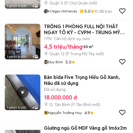
Quận 5
(
P. Chợ Quán
mới)
1 phút trước
6
5.0
10
đã bán
H Ngọc Hifriendz
TRỐNG 1 PHÒNG FULL NỘI THẤT
NGAY TÔ KÝ - CVPM - TRUNG MỸ
TÂY
1 PN
Căn hộ dịch vụ, mini
4,5 triệu/tháng
30 m²
Quận 12
(
P. Trung Mỹ Tây
mới)
1 phút trước
5
5.0
Duy Bình
Bàn bida Five Trọng Hiếu Gỗ Xanh,
Nâu đã sử dụng
Đã sử dụng
18.000.000 đ
Q. Tân Bình
(
P. Tân Bình
mới)
1 phút trước
6
N
4.9
Nguyễn Trường Huy
Giường ngủ Gỗ MDF Vàng gỗ 1m6x2m