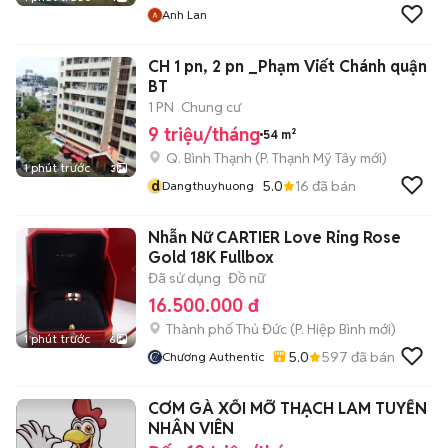
Anh Lan
CH 1 pn, 2 pn _Phạm Viết Chánh quận
BT
1 PN
Chung cư
9 triệu/tháng
54 m²
Q. Bình Thạnh
(
P. Thạnh Mỹ Tây
mới)
1 phút trước
3
d
5.0
16
đã bán
Dangthuyhuong
Nhẫn Nữ CARTIER Love Ring Rose
Gold 18K Fullbox
Đã sử dụng
Đồ nữ
16.500.000 đ
Thành phố Thủ Đức
(
P. Hiệp Bình
mới)
1 phút trước
6
5.0
597
đã bán
Chương Authentic
CƠM GÀ XỐI MỠ THẠCH LAM TUYỂN
NHÂN VIÊN