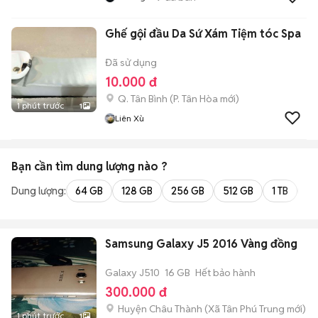
Ghế gội đầu Da Sứ Xám Tiệm tóc Spa
Đã sử dụng
10.000 đ
Q. Tân Bình
(
P. Tân Hòa
mới)
1 phút trước
1
Liên Xù
Bạn cần tìm
dung lượng
nào ?
Dung lượng:
64 GB
128 GB
256 GB
512 GB
1 TB
2 
Samsung Galaxy J5 2016 Vàng đồng
Galaxy J510
16 GB
Hết bảo hành
300.000 đ
Huyện Châu Thành
(
Xã Tân Phú Trung
mới)
1 phút trước
1