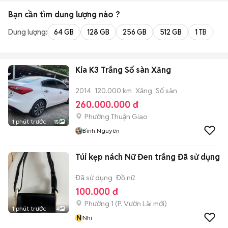
Bạn cần tìm
dung lượng
nào ?
Dung lượng:
64 GB
128 GB
256 GB
512 GB
1 TB
2 
Kia K3 Trắng Số sàn Xăng
2014
120.000 km
Xăng
Số sàn
260.000.000 đ
Phường Thuận Giao
1 phút trước
15
Bình Nguyên
Túi kẹp nách Nữ Đen trắng Đã sử dụng
Đã sử dụng
Đồ nữ
100.000 đ
Phường 1
(
P. Vườn Lài
mới)
1 phút trước
4
N
Nhi