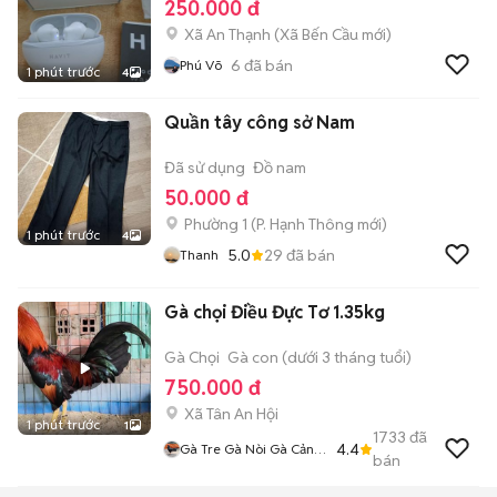
250.000 đ
Xã An Thạnh
(
Xã Bến Cầu
mới)
6
đã bán
Phú Võ
1 phút trước
4
Quần tây công sở Nam
Đã sử dụng
Đồ nam
50.000 đ
Phường 1
(
P. Hạnh Thông
mới)
1 phút trước
4
5.0
29
đã bán
Thanh
Gà chọi Điều Đực Tơ 1.35kg
Gà Chọi
Gà con (dưới 3 tháng tuổi)
750.000 đ
Xã Tân An Hội
1 phút trước
1
1733
đã
4.4
Gà Tre Gà Nòi Gà Cảnh
bán
Củ Chi