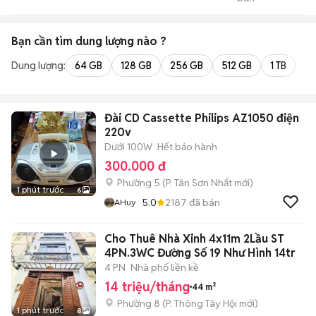
Củ Chi
Bạn cần tìm
dung lượng
nào ?
Dung lượng:
64 GB
128 GB
256 GB
512 GB
1 TB
2 
Đài CD Cassette Philips AZ1050 điện
220v
Dưới 100W
Hết bảo hành
300.000 đ
Phường 5
(
P. Tân Sơn Nhất
mới)
1 phút trước
6
5.0
2187
đã bán
AHuy
Cho Thuê Nhà Xinh 4x11m 2Lầu ST
4PN.3WC Đường Số 19 Như Hình 14tr
4 PN
Nhà phố liền kề
14 triệu/tháng
44 m²
Phường 8
(
P. Thông Tây Hội
mới)
1 phút trước
8