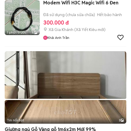
Modem Wifi H3C Magic Wifi 6 Đen
Đã sử dụng (chưa sửa chữa)
Hết bảo hành
300.000 đ
Xã Gia Khánh
(
Xã Yết Kiêu
mới)
1 phút trước
5
Khải Anh Trần
Tin nổi bật
3
Giường ngủ Gỗ Vàng gỗ 1m6x2m Mới 99%