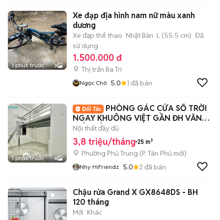
Xe đạp địa hình nam nữ màu xanh
dương
Xe đạp thể thao
Nhật Bản
L (55.5 cm)
Đã
sử dụng
1.500.000 đ
1 phút trước
3
Thị trấn Ba Tri
5.0
1
đã bán
Ngọc Chô
PHÒNG GÁC CỬA SỔ TRỜI
NGAY KHUÔNG VIỆT GẦN ĐH VĂN
HIẾN, ĐẦM SEN, Q10
Nội thất đầy đủ
3,8 triệu/tháng
25 m²
Phường Phú Trung
(
P. Tân Phú
mới)
1 phút trước
4
5.0
2
đã bán
Nhy HiFriendz
Chậu rửa Grand X GX8648DS - BH
120 tháng
Mới
Khác