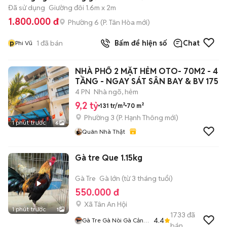
Đã sử dụng
Giường đôi 1.6m x 2m
1.800.000 đ
Phường 6
(
P. Tân Hòa
mới)
p
1
đã bán
Bấm để hiện số
Chat
Phi Vũ
NHÀ PHỐ 2 MẶT HẺM OTO- 70M2 - 4
TẦNG - NGAY SÁT SÂN BAY & BV 175
4 PN
Nhà ngõ, hẻm
9,2 tỷ
131 tr/m²
70 m²
Phường 3
(
P. Hạnh Thông
mới)
1 phút trước
6
Quân Nhà Thật
Gà tre Que 1.15kg
Gà Tre
Gà lớn (từ 3 tháng tuổi)
550.000 đ
Xã Tân An Hội
1 phút trước
1
1733
đã
4.4
Gà Tre Gà Nòi Gà Cảnh
bán