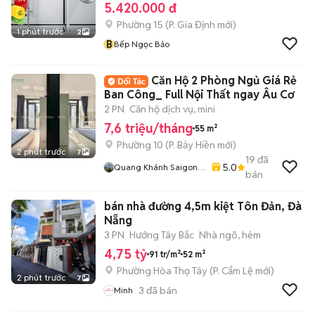
5.420.000 đ
Phường 15
(
P. Gia Định
mới)
1 phút trước
2
B
Bếp Ngọc Bảo
Căn Hộ 2 Phòng Ngủ Giá Rẻ
Ban Công_ Full Nội Thất ngay Âu Cơ
2 PN
Căn hộ dịch vụ, mini
7,6 triệu/tháng
55 m²
Phường 10
(
P. Bảy Hiền
mới)
2 phút trước
7
19
đã
5.0
Quang Khánh Saigon
bán
Homes
bán nhà đường 4,5m kiệt Tôn Đản, Đà
Nẵng
3 PN
Hướng Tây Bắc
Nhà ngõ, hẻm
4,75 tỷ
91 tr/m²
52 m²
Phường Hòa Thọ Tây
(
P. Cẩm Lệ
mới)
2 phút trước
7
3
đã bán
Minh