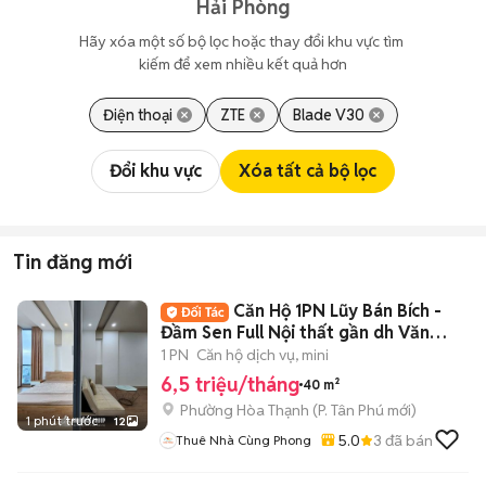
Hải Phòng
Hãy xóa một số bộ lọc hoặc thay đổi khu vực tìm 
kiếm để xem nhiều kết quả hơn
Điện thoại
ZTE
Blade V30
Đổi khu vực
Xóa tất cả bộ lọc
Tin đăng mới
Căn Hộ 1PN Lũy Bán Bích -
Đầm Sen Full Nội thất gần dh Văn
Hiến
1 PN
Căn hộ dịch vụ, mini
6,5 triệu/tháng
40 m²
Phường Hòa Thạnh
(
P. Tân Phú
mới)
1 phút trước
12
5.0
3
đã bán
Thuê Nhà Cùng Phong