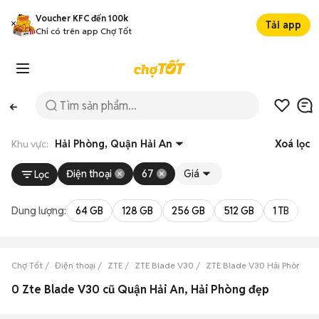
Voucher KFC đến 100k
Tải app
Chỉ có trên app Chợ Tốt
Khu vực:
Hải Phòng, Quận Hải An
Xoá lọc
Điện thoại
67
Giá
Lọc
Dung lượng:
64 GB
128 GB
256 GB
512 GB
1 TB
2 
Chợ Tốt
Điện thoại
ZTE
ZTE Blade V30
ZTE Blade V30 Hải Phòng
0 Zte Blade V30 cũ Quận Hải An, Hải Phòng đẹp