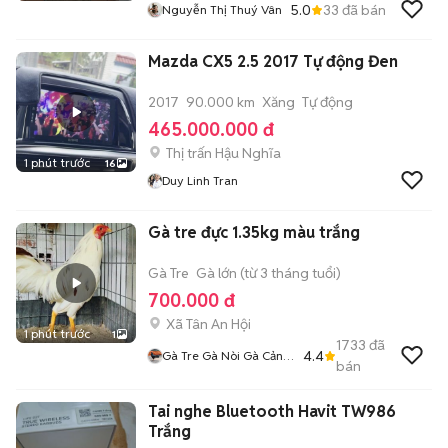
5.0
33
đã bán
Nguyễn Thị Thuý Vân
Mazda CX5 2.5 2017 Tự động Đen
2017
90.000 km
Xăng
Tự động
465.000.000 đ
Thị trấn Hậu Nghĩa
1 phút trước
16
Duy Linh Tran
Gà tre đực 1.35kg màu trắng
Gà Tre
Gà lớn (từ 3 tháng tuổi)
700.000 đ
Xã Tân An Hội
1 phút trước
1
1733
đã
4.4
Gà Tre Gà Nòi Gà Cảnh
bán
Củ Chi
Tai nghe Bluetooth Havit TW986
Trắng