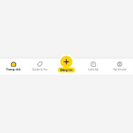
Trang chủ
Quản lý tin
Liên hệ
Tài khoản
Đăng tin
109.000 Bình chọn
Tải ứng dụng Chợ Tốt