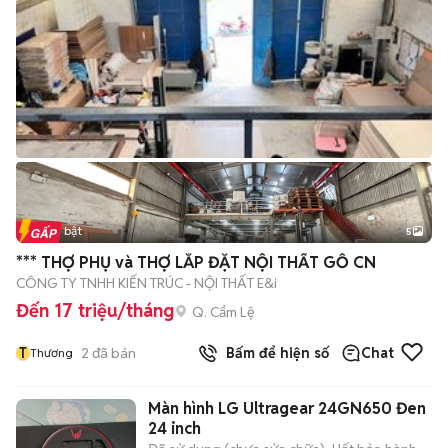
Tin nổi bật
5
*** THỢ PHỤ và THỢ LẮP ĐẶT NỘI THẤT GỖ CN
CÔNG TY TNHH KIẾN TRÚC - NỘI THẤT E&i
Đến 17 triệu/tháng
Q. Cẩm Lệ
T
2
đã bán
Bấm để hiện số
Chat
Thương
Màn hình LG Ultragear 24GN650 Đen
24 inch