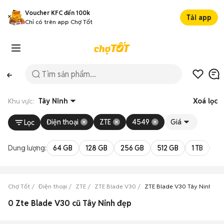
Voucher KFC đến 100k
Tải app
Chỉ có trên app Chợ Tốt
Khu vực:
Tây Ninh
Xoá lọc
Điện thoại
ZTE
4549
Giá
Lọc
Dung lượng:
64 GB
128 GB
256 GB
512 GB
1 TB
2 
Chợ Tốt
Điện thoại
ZTE
ZTE Blade V30
ZTE Blade V30 Tây Ninh
0 Zte Blade V30 cũ Tây Ninh đẹp