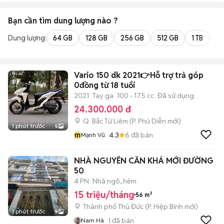
Bạn cần tìm
dung lượng
nào ?
Dung lượng:
64 GB
128 GB
256 GB
512 GB
1 TB
2 
Vario 150 dk 2021👉Hỗ trợ trả góp
0đồng từ 18 tuổi
2021
Tay ga
100 - 175 cc
Đã sử dụng
24.300.000 đ
Q. Bắc Từ Liêm
(
P. Phú Diễn
mới)
1 phút trước
5
m
4.3
6
đã bán
Mạnh Vũ
NHÀ NGUYÊN CĂN KHÁ MỚI ĐƯỜNG
50
4 PN
Nhà ngõ, hẻm
15 triệu/tháng
56 m²
Thành phố Thủ Đức
(
P. Hiệp Bình
mới)
1 phút trước
9
1
đã bán
Nam Hà