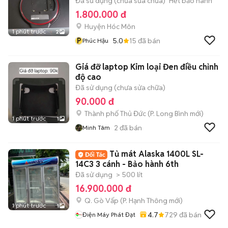
Đã sử dụng (chưa sửa chữa)
Hết bảo hành
1.800.000 đ
Huyện Hóc Môn
1 phút trước
2
P
5.0
15
đã bán
Phúc Hậu
Giá đỡ laptop Kim loại Đen điều chỉnh
độ cao
Đã sử dụng (chưa sửa chữa)
90.000 đ
Thành phố Thủ Đức
(
P. Long Bình
mới)
1 phút trước
1
2
đã bán
Minh Tâm
Tủ mát Alaska 1400L SL-
14C3 3 cánh - Bảo hành 6th
Đã sử dụng
> 500 lít
16.900.000 đ
Q. Gò Vấp
(
P. Hạnh Thông
mới)
1 phút trước
1
4.7
729
đã bán
Điện Máy Phát Đạt