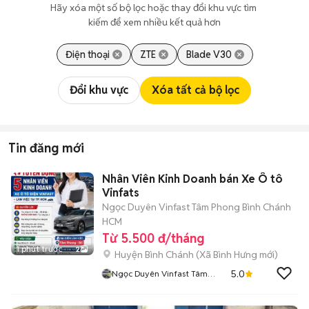
Hãy xóa một số bộ lọc hoặc thay đổi khu vực tìm 
kiếm để xem nhiều kết quả hơn
Điện thoại
ZTE
Blade V30
Đổi khu vực
Xóa tất cả bộ lọc
Tin đăng mới
Nhân Viên Kinh Doanh bán Xe Ô tô
Vinfats
Ngọc Duyên Vinfast Tâm Phong Bình Chánh
HCM
Từ 5.500 đ/tháng
1 phút trước
2
Huyện Bình Chánh
(
Xã Bình Hưng
mới)
5.0
Ngọc Duyên Vinfast Tâm
Phong Bình Chánh HCM