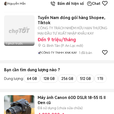
Bấm để hiện số
Chat
Nguyễn Mẫn
Tuyển Nam đóng gói hàng Shopee,
Tiktok
CÔNG TY TRÁCH NHIỆM HỮU HẠN THƯƠNG
MẠI ĐẦU TƯ XUẤT NHẬP KHẨU KAY
Đến 9 triệu/tháng
1 phút trước
Q. Bình Tân
(
P. An Lạc
mới)
1
đã bán
CÔNG TY TNHH XNK KAY
Bạn cần tìm
dung lượng
nào ?
Dung lượng:
64 GB
128 GB
256 GB
512 GB
1 TB
2 
Máy ảnh Canon 60D DSLR 18-55 IS II
Đen cũ
Đã sử dụng (chưa sửa chữa)