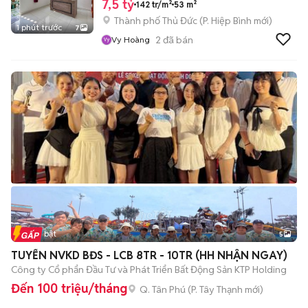
7,5 tỷ
142 tr/m²
53 m²
Thành phố Thủ Đức
(
P. Hiệp Bình
mới)
1 phút trước
7
2
đã bán
Vy Hoàng
Tin nổi bật
5
TUYỂN NVKD BĐS - LCB 8TR - 10TR (HH NHẬN NGAY)
Công ty Cổ phẩn Đầu Tư và Phát Triển Bất Động Sản KTP Holding
Đến 100 triệu/tháng
Q. Tân Phú
(
P. Tây Thạnh
mới)