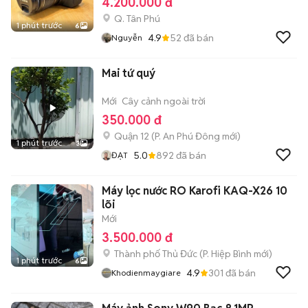
4.200.000 đ
Q. Tân Phú
1 phút trước
6
4.9
52
đã bán
Nguyễn
Mai tứ quý
Mới
Cây cảnh ngoài trời
350.000 đ
Quận 12
(
P. An Phú Đông
mới)
1 phút trước
3
5.0
892
đã bán
ĐẠT
Máy lọc nước RO Karofi KAQ-X26 10
lõi
Mới
3.500.000 đ
Thành phố Thủ Đức
(
P. Hiệp Bình
mới)
1 phút trước
6
4.9
301
đã bán
Khodienmaygiare