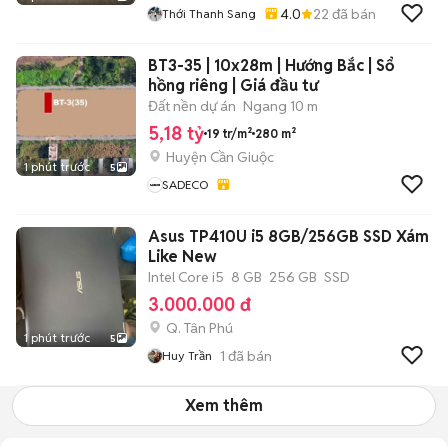
4.0
22
đã bán
Thới Thanh Sang
BT3-35 | 10x28m | Hướng Bắc | Sổ
hồng riêng | Giá đầu tư
Đất nền dự án
Ngang 10 m
5,18 tỷ
19 tr/m²
280 m²
Huyện Cần Giuộc
1 phút trước
5
SADECO
Asus TP410U i5 8GB/256GB SSD Xám
Like New
Intel Core i5
8 GB
256 GB
SSD
3.000.000 đ
Q. Tân Phú
1 phút trước
5
1
đã bán
Huy Trần
Xem thêm