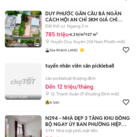
DUY PHƯỚC GẦN CẦU BÀ NGÂN
CÁCH HỘI AN CHỈ 3KM GIÁ CHỈ
785TR
Đất thổ cư
Ngang 5 m
785 triệu
6,2 tr/m²
127 m²
Huyện Duy Xuyên
(
Xã Nam Phước
mới)
1 phút trước
3
Gia Khánh LAND
tuyển nhân viên sân pickleball
sân pickleball thượng đình
Đến 12 triệu/tháng
Q. Thanh Xuân
(
P. Khương Đình
mới)
1 phút trước
A
A Sơn
N294 - NHÀ ĐẸP 3 TẦNG KHU ĐỒNG
BỘ NGAY ỦY BAN PHƯỜNG HIỆP
BÌNH
3 PN
Nhà mặt phố, mặt tiền