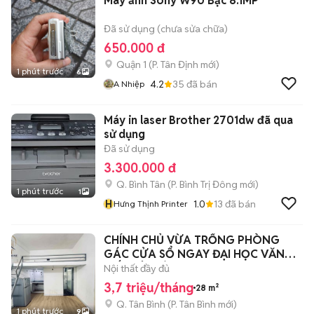
Máy ảnh Sony W90 Bạc 8.1MP
Đã sử dụng (chưa sửa chữa)
650.000 đ
Quận 1
(
P. Tân Định
mới)
1 phút trước
6
4.2
35
đã bán
A Nhiệp
Máy in laser Brother 2701dw đã qua
sử dụng
Đã sử dụng
3.300.000 đ
Q. Bình Tân
(
P. Bình Trị Đông
mới)
1 phút trước
1
H
1.0
13
đã bán
Hưng Thịnh Printer
CHÍNH CHỦ VỪA TRỐNG PHÒNG
GÁC CỬA SỔ NGAY ĐẠI HỌC VĂN
HIẾN TÂN BÌNH
Nội thất đầy đủ
3,7 triệu/tháng
28 m²
Q. Tân Bình
(
P. Tân Bình
mới)
1 phút trước
9