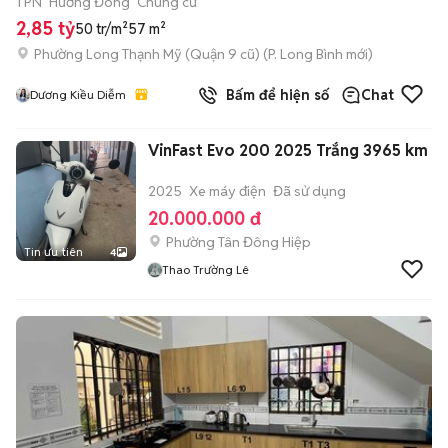
1 PN
Hướng Đông
Chung cư
2,85 tỷ
50 tr/m²
57 m²
Phường Long Thạnh Mỹ (Quận 9 cũ)
(
P. Long Bình
mới)
Bấm để hiện số
Chat
Dương Kiều Diễm
VinFast Evo 200 2025 Trắng 3965 km
2025
Xe máy điện
Đã sử dụng
20.000.000 đ
Phường Tân Đông Hiệp
Tin ưu tiên
4
Thao Trường Lê