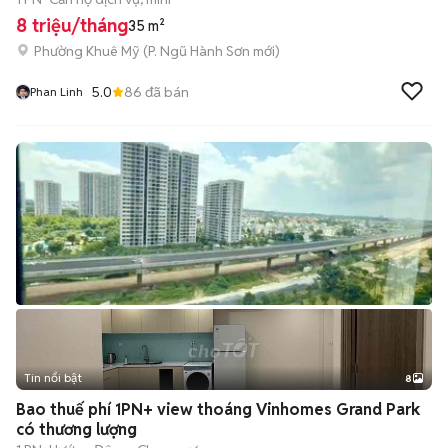
8 triệu/tháng
35 m²
Phường Khuê Mỹ
(
P. Ngũ Hành Sơn
mới)
5.0
86
đã bán
Phan Linh
Tin nổi bật
8
+
2
Bao thuế phí 1PN+ view thoáng Vinhomes Grand Park
có thương lượng