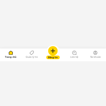
Trang chủ
Quản lý tin
Liên hệ
Tài khoản
Đăng tin
109.000 Bình chọn
Tải ứng dụng Chợ Tốt