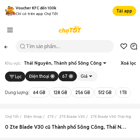
Voucher KFC đến 100k
Tải app
Chỉ có trên app Chợ Tốt
Khu vực:
Thái Nguyên, Thành phố Sông Công
Xoá lọc
Điện thoại
67
Giá
Lọc
Dung lượng:
64 GB
128 GB
256 GB
512 GB
1 TB
2 
Chợ Tốt
Điện thoại
ZTE
ZTE Blade V30
ZTE Blade V30 Thái Nguyên
0 Zte Blade V30 cũ Thành phố Sông Công, Thái Nguyên đẹp