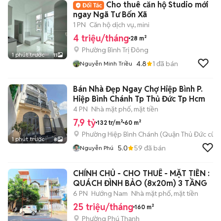
Cho thuê căn hộ Studio mới
ngay Ngã Tư Bốn Xã
1 PN
Căn hộ dịch vụ, mini
4 triệu/tháng
28 m²
Phường Bình Trị Đông
1 phút trước
11
4.8
1
đã bán
Nguyễn Minh Triều
Bán Nhà Đẹp Ngay Chợ Hiệp Bình P.
Hiệp Bình Chánh Tp Thủ Đức Tp Hcm
4 PN
Nhà mặt phố, mặt tiền
7,9 tỷ
132 tr/m²
60 m²
Phường Hiệp Bình Chánh (Quận Thủ Đức cũ)
1 phút trước
8
5.0
59
đã bán
Nguyễn Phú
CHÍNH CHỦ - CHO THUÊ - MẶT TIỀN :
QUÁCH ĐÌNH BẢO (8x20m) 3 TẦNG
6 PN
Hướng Nam
Nhà mặt phố, mặt tiền
25 triệu/tháng
160 m²
Phường Phú Thạnh