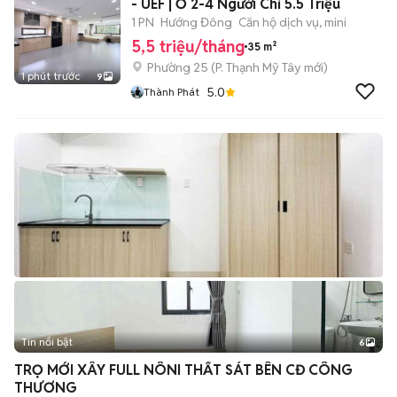
- UEF | Ở 2-4 Người Chỉ 5.5 Triệu
1 PN
Hướng Đông
Căn hộ dịch vụ, mini
5,5 triệu/tháng
35 m²
Phường 25
(
P. Thạnh Mỹ Tây
mới)
1 phút trước
9
5.0
Thành Phát
Tin nổi bật
6
+
2
TRỌ MỚI XÂY FULL NÔNI THẤT SÁT BÊN CĐ CÔNG
THƯƠNG