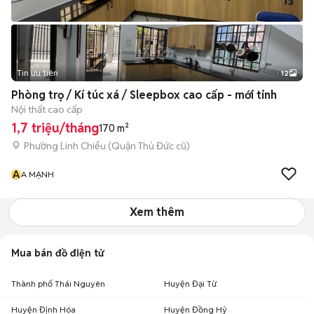
Tin ưu tiên
12
+
2
Phòng trọ / Kí túc xá / Sleepbox cao cấp - mới tinh
Nội thất cao cấp
1,7 triệu/tháng
170 m²
Phường Linh Chiểu (Quận Thủ Đức cũ)
A
A MẠNH
Xem thêm
Mua bán đồ điện tử
Thành phố Thái Nguyên
Huyện Đại Từ
Huyện Định Hóa
Huyện Đồng Hỷ