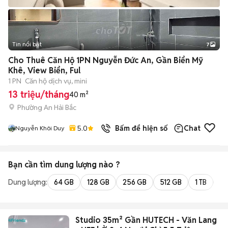
Tin nổi bật
7
+
2
Cho Thuê Căn Hộ 1PN Nguyễn Đức An, Gần Biển Mỹ
Khê, View Biển, Ful
1 PN
Căn hộ dịch vụ, mini
13 triệu/tháng
40 m²
Phường An Hải Bắc
5.0
Bấm để hiện số
Chat
Nguyễn Khôi Duy
Bạn cần tìm
dung lượng
nào ?
Dung lượng:
64 GB
128 GB
256 GB
512 GB
1 TB
2 
Studio 35m² Gần HUTECH - Văn Lang