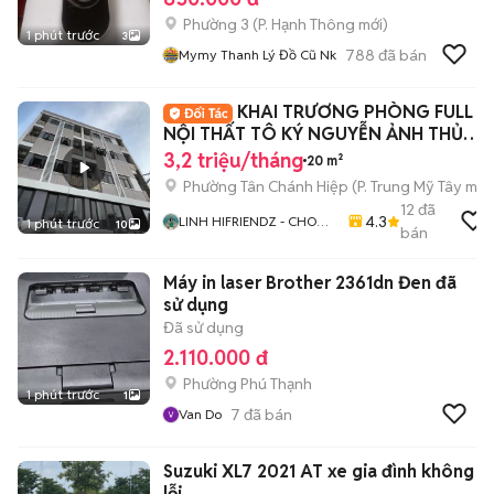
Phường 3
(
P. Hạnh Thông
mới)
1 phút trước
3
788
đã bán
Mymy Thanh Lý Đồ Cũ Nk
KHAI TRƯƠNG PHÒNG FULL
NỘI THẤT TÔ KÝ NGUYỄN ẢNH THỦ
Q12
3,2 triệu/tháng
20 m²
Phường Tân Chánh Hiệp
(
P. Trung Mỹ Tây
mới
12
đã
4.3
LINH HIFRIENDZ - CHO
1 phút trước
10
bán
THUÊ PHÒNG TRỌ CHDV
TP HCM
Máy in laser Brother 2361dn Đen đã
sử dụng
Đã sử dụng
2.110.000 đ
Phường Phú Thạnh
1 phút trước
1
7
đã bán
Van Do
Suzuki XL7 2021 AT xe gia đình không
lỗi