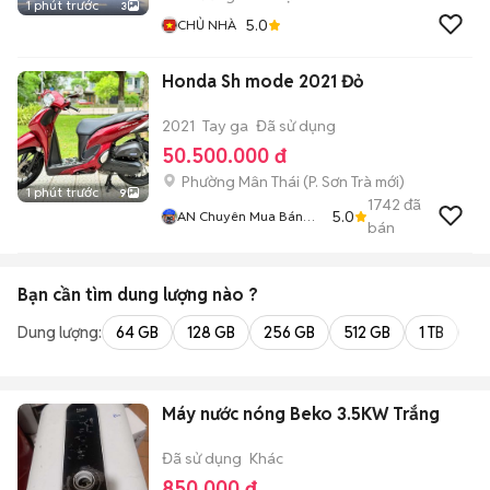
1 phút trước
3
5.0
CHỦ NHÀ
Honda Sh mode 2021 Đỏ
2021
Tay ga
Đã sử dụng
50.500.000 đ
Phường Mân Thái
(
P. Sơn Trà
mới)
1 phút trước
9
1742
đã
5.0
AN Chuyên Mua Bán
bán
Xe Máy Cũ Tại 386 Ngô
Quyền Sơn Trà Đà
Nẵng BÁN XE TRẢ GÓP
Bạn cần tìm
dung lượng
nào ?
Dung lượng:
64 GB
128 GB
256 GB
512 GB
1 TB
2 
Máy nước nóng Beko 3.5KW Trắng
Đã sử dụng
Khác
850.000 đ