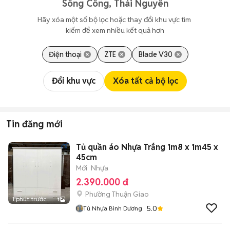
Sông Công, Thái Nguyên
Hãy xóa một số bộ lọc hoặc thay đổi khu vực tìm 
kiếm để xem nhiều kết quả hơn
Điện thoại
ZTE
Blade V30
Đổi khu vực
Xóa tất cả bộ lọc
Tin đăng mới
Tủ quần áo Nhựa Trắng 1m8 x 1m45 x
45cm
Mới
Nhựa
2.390.000 đ
Phường Thuận Giao
1 phút trước
1
5.0
Tủ Nhựa Bình Dương