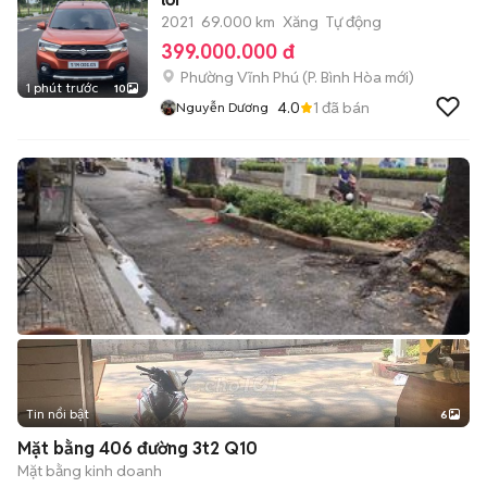
2021
69.000 km
Xăng
Tự động
399.000.000 đ
Phường Vĩnh Phú
(
P. Bình Hòa
mới)
1 phút trước
10
4.0
1
đã bán
Nguyễn Dương
Tin nổi bật
6
+
2
Mặt bằng 406 đường 3t2 Q10
Mặt bằng kinh doanh