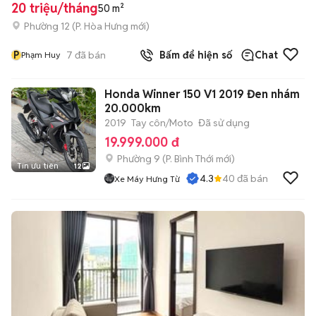
20 triệu/tháng
50 m²
Phường 12
(
P. Hòa Hưng
mới)
P
7
đã bán
Bấm để hiện số
Chat
Phạm Huy
Honda Winner 150 V1 2019 Đen nhám
20.000km
2019
Tay côn/Moto
Đã sử dụng
19.999.000 đ
Phường 9
(
P. Bình Thới
mới)
Tin ưu tiên
12
4.3
40
đã bán
Xe Máy Hưng Từ