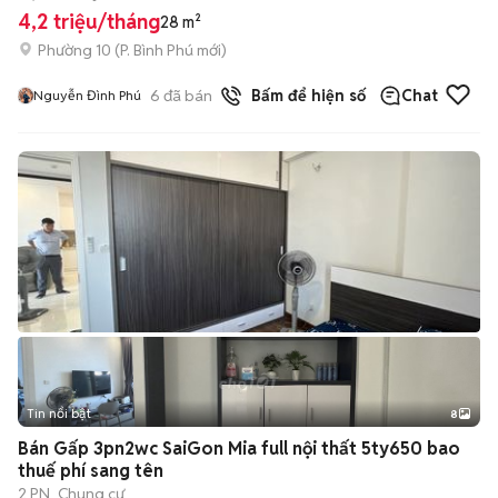
4,2 triệu/tháng
28 m²
Phường 10
(
P. Bình Phú
mới)
6
đã bán
Bấm để hiện số
Chat
Nguyễn Đình Phú
Tin nổi bật
8
+
2
Bán Gấp 3pn2wc SaiGon Mia full nội thất 5ty650 bao
thuế phí sang tên
2 PN
Chung cư