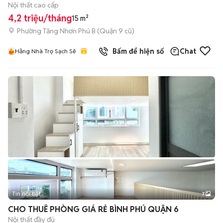
Nội thất cao cấp
4,2 triệu/tháng
15 m²
Phường Tăng Nhơn Phú B (Quận 9 cũ)
Bấm để hiện số
Chat
Hằng Nhà Trọ Sạch Sẽ
Tin nổi bật
7
+
2
CHO THUÊ PHÒNG GIÁ RẺ BÌNH PHÚ QUẬN 6
Nội thất đầy đủ