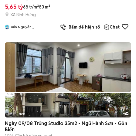
5,65 tỷ
68 tr/m²
83 m²
Xã Bình Hưng
Bấm để hiện số
Chat
Tuấn Nguyễn _
NEWHOUSEGROUP
Tin ưu tiên
9
+
2
Ngày 09/08 Trống Studio 35m2 - Ngũ Hành Sơn - Gần
Biển
1 PN
Căn hộ dịch vụ, mini