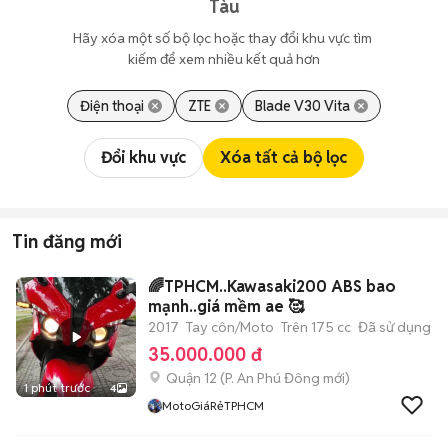
Tàu
Hãy xóa một số bộ lọc hoặc thay đổi khu vực tìm 
kiếm để xem nhiều kết quả hơn
Điện thoại
ZTE
Blade V30 Vita
Đổi khu vực
Xóa tất cả bộ lọc
Tin đăng mới
🌈TPHCM..Kawasaki200 ABS bao
mạnh..giá mềm ae 🥰
2017
Tay côn/Moto
Trên 175 cc
Đã sử dụng
35.000.000 đ
Quận 12
(
P. An Phú Đông
mới)
1 phút trước
4
MotoGiáRẻTPHCM