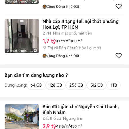
3 phút trước
3
Cộng Đồng Nhà Đất
Nhà cấp 4 tặng full nội thất phường
Hoà Lợi, TP HCM
2 PN
Nhà mặt phố, mặt tiền
1,7 tỷ
17 tr/m²
100 m²
Thị xã Bến Cát
(
P. Hòa Lợi
mới)
3 phút trước
5
Cộng Đồng Nhà Đất
Bạn cần tìm
dung lượng
nào ?
Dung lượng:
64 GB
128 GB
256 GB
512 GB
1 TB
2 
Bán đất gần chợ Nguyễn Chí Thanh,
Bình Nhâm
Đất thổ cư
Ngang 5 m
2,9 tỷ
19 tr/m²
150 m²