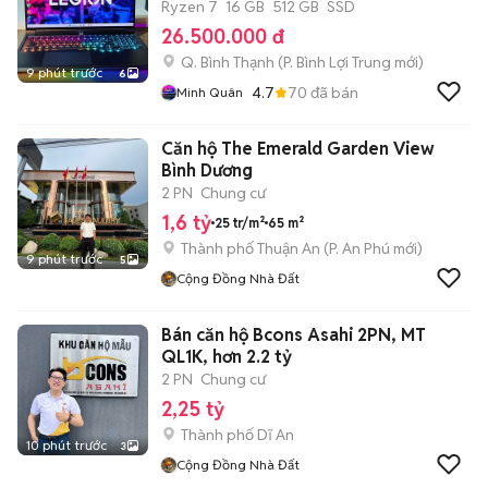
Ryzen 7
16 GB
512 GB
SSD
26.500.000 đ
Q. Bình Thạnh
(
P. Bình Lợi Trung
mới)
9 phút trước
6
4.7
70
đã bán
Minh Quân
Căn hộ The Emerald Garden View
Bình Dương
2 PN
Chung cư
1,6 tỷ
25 tr/m²
65 m²
Thành phố Thuận An
(
P. An Phú
mới)
9 phút trước
5
Cộng Đồng Nhà Đất
Bán căn hộ Bcons Asahi 2PN, MT
QL1K, hơn 2.2 tỷ
2 PN
Chung cư
2,25 tỷ
Thành phố Dĩ An
10 phút trước
3
Cộng Đồng Nhà Đất