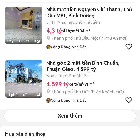
Nhà mặt tiền Nguyễn Chí Thanh, Thủ
Dầu Một, Bình Dương
3 PN
Nhà mặt phố, mặt tiền
4,3 tỷ
41 tr/m²
104 m²
Thành phố Thủ Dầu Một
(
P. Phú An
mới)
10 phút trước
5
Cộng Đồng Nhà Đất
Nhà góc 2 mặt tiền Bình Chuẩn,
Thuận Giao, 4.599 tỷ
Nhà mặt phố, mặt tiền
4,599 tỷ
51 tr/m²
91 m²
Thành phố Thủ Đức
(
P. An Khánh
mới)
11 phút trước
3
Cộng Đồng Nhà Đất
Xem thêm
Mua bán điện thoại