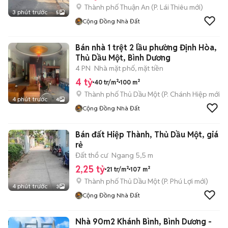
Thành phố Thuận An
(
P. Lái Thiêu
mới)
3 phút trước
5
Cộng Đồng Nhà Đất
Bán nhà 1 trệt 2 lầu phường Định Hòa,
Thủ Dầu Một, Bình Dương
4 PN
Nhà mặt phố, mặt tiền
4 tỷ
40 tr/m²
100 m²
Thành phố Thủ Dầu Một
(
P. Chánh Hiệp
mới)
4 phút trước
4
Cộng Đồng Nhà Đất
Bán đất Hiệp Thành, Thủ Dầu Một, giá
rẻ
Đất thổ cư
Ngang 5,5 m
2,25 tỷ
21 tr/m²
107 m²
Thành phố Thủ Dầu Một
(
P. Phú Lợi
mới)
4 phút trước
3
Cộng Đồng Nhà Đất
Nhà 90m2 Khánh Bình, Bình Dương -