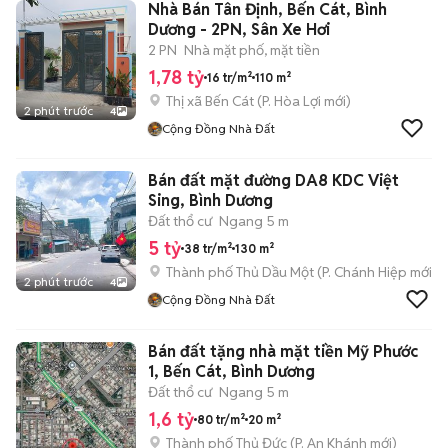
Nhà Bán Tân Định, Bến Cát, Bình
Dương - 2PN, Sân Xe Hơi
2 PN
Nhà mặt phố, mặt tiền
1,78 tỷ
16 tr/m²
110 m²
Thị xã Bến Cát
(
P. Hòa Lợi
mới)
2 phút trước
4
Cộng Đồng Nhà Đất
Bán đất mặt đường DA8 KDC Việt
Sing, Bình Dương
Đất thổ cư
Ngang 5 m
5 tỷ
38 tr/m²
130 m²
Thành phố Thủ Dầu Một
(
P. Chánh Hiệp
mới)
2 phút trước
4
Cộng Đồng Nhà Đất
Bán đất tặng nhà mặt tiền Mỹ Phước
1, Bến Cát, Bình Dương
Đất thổ cư
Ngang 5 m
1,6 tỷ
80 tr/m²
20 m²
Thành phố Thủ Đức
(
P. An Khánh
mới)