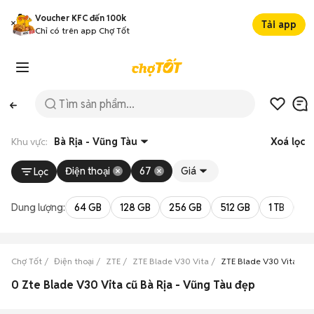
Voucher KFC đến 100k
Tải app
Chỉ có trên app Chợ Tốt
Khu vực:
Bà Rịa - Vũng Tàu
Xoá lọc
Điện thoại
67
Giá
Lọc
Dung lượng:
64 GB
128 GB
256 GB
512 GB
1 TB
2 
Chợ Tốt
Điện thoại
ZTE
ZTE Blade V30 Vita
ZTE Blade V30 Vita Bà 
0 Zte Blade V30 Vita cũ Bà Rịa - Vũng Tàu đẹp