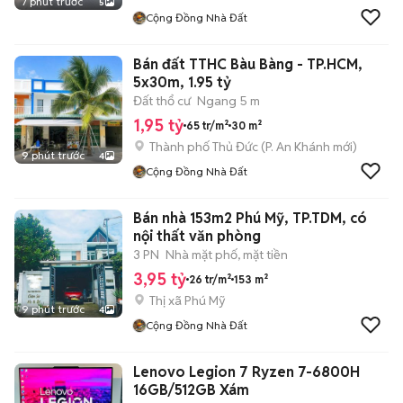
7 phút trước
5
Cộng Đồng Nhà Đất
Bán đất TTHC Bàu Bàng - TP.HCM,
5x30m, 1.95 tỷ
Đất thổ cư
Ngang 5 m
1,95 tỷ
65 tr/m²
30 m²
Thành phố Thủ Đức
(
P. An Khánh
mới)
9 phút trước
4
Cộng Đồng Nhà Đất
Bán nhà 153m2 Phú Mỹ, TP.TDM, có
nội thất văn phòng
3 PN
Nhà mặt phố, mặt tiền
3,95 tỷ
26 tr/m²
153 m²
Thị xã Phú Mỹ
9 phút trước
4
Cộng Đồng Nhà Đất
Lenovo Legion 7 Ryzen 7-6800H
16GB/512GB Xám