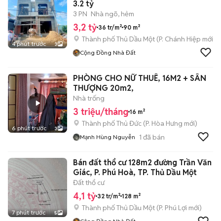
3.2 tỷ
3 PN
Nhà ngõ, hẻm
3,2 tỷ
36 tr/m²
90 m²
Thành phố Thủ Dầu Một
(
P. Chánh Hiệp
mới)
4 phút trước
3
Cộng Đồng Nhà Đất
PHÒNG CHO NỮ THUÊ, 16M2 + SÂN
THƯỢNG 20m2,
Nhà trống
3 triệu/tháng
16 m²
Thành phố Thủ Đức
(
P. Hòa Hưng
mới)
6 phút trước
3
1
đã bán
Mạnh Hùng Nguyễn
Bán đất thổ cư 128m2 đường Trần Văn
Giác, P. Phú Hoà, TP. Thủ Dầu Một
Đất thổ cư
4,1 tỷ
32 tr/m²
128 m²
Thành phố Thủ Dầu Một
(
P. Phú Lợi
mới)
7 phút trước
5