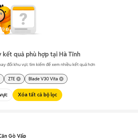
 kết quả phù hợp tại Hà Tĩnh
hay đổi khu vực tìm kiếm để xem nhiều kết quả hơn
ZTE
Blade V30 Vita
 vực
Xóa tất cả bộ lọc
Căn Gò Vấp