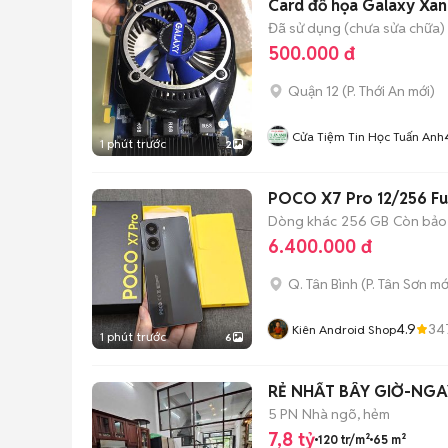
Card đồ họa Galaxy Xan
Đã sử dụng (chưa sửa chữa)
500.000 đ
Quận 12
(
P. Thới An
mới)
Cửa Tiệm Tin Học Tuấn Anh
1 phút trước
2
POCO X7 Pro 12/256 Ful
Dòng khác
256 GB
Còn bảo
6.400.000 đ
Q. Tân Bình
(
P. Tân Sơn
mớ
4.9
34
Kiên Android Shop
1 phút trước
6
5 PN
Nhà ngõ, hẻm
7,8 tỷ
120 tr/m²
65 m²