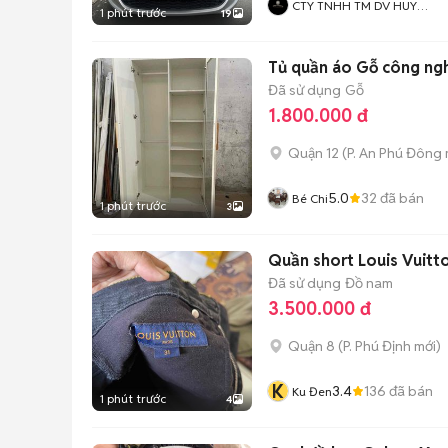
CTY TNHH TM DV HUY
1 phút trước
19
HOÀNG HIỆP
Tủ quần áo Gỗ công n
Đã sử dụng
Gỗ
1.800.000 đ
Quận 12
(
P. An Phú Đông
5.0
32
đã bán
Bé Chi
1 phút trước
3
Quần short Louis Vuitt
Đã sử dụng
Đồ nam
3.500.000 đ
Quận 8
(
P. Phú Định
mới)
K
3.4
136
đã bán
Ku Đen
1 phút trước
4