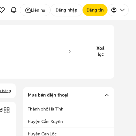
Đăng nhập
Đăng tin
Liên hệ
Xoá
lọc
a hàng
Mua bán điện thoại
Thành phố Hà Tĩnh
ới
Huyện Cẩm Xuyên
Huyện Can Lộc