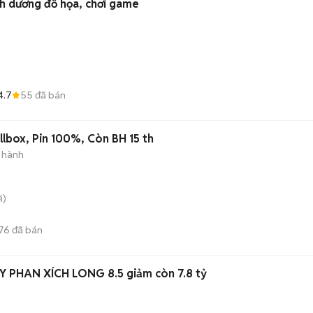
h dương đồ họa, chơi game
4.7
55
đã bán
lbox, Pin 100%, Còn BH 15 th
 hành
i)
76
đã bán
RẺ NHẤT BÂY GIỜ-NGAY PHAN XÍCH LONG 8.5 giảm còn 7.8 tỷ