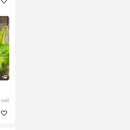
1
c
mới)