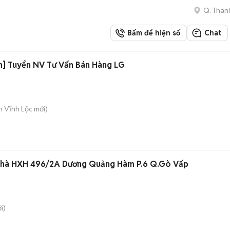
Q. Than
Bấm để hiện số
Chat
nh] Tuyển NV Tư Vấn Bán Hàng LG
n Vĩnh Lộc
mới)
nhà HXH 496/2A Dương Quảng Hàm P.6 Q.Gò Vấp
i)