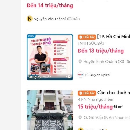
Đến 14 triệu/tháng
N
1
đã bán
Nguyễn Văn Thành
[TP. Hồ Chí Mi
TNHH SỨC BẬT
Đến 13 triệu/tháng
Huyện Bình Chánh
(
Xã Tâ
Tú Quyên Spiral
40 giây trước
1
Cần cho thuê 
4 PN
Nhà ngõ, hẻm
15 triệu/tháng
81 m²
Q. Gò Vấp
(
P. An Nhơn
mớ