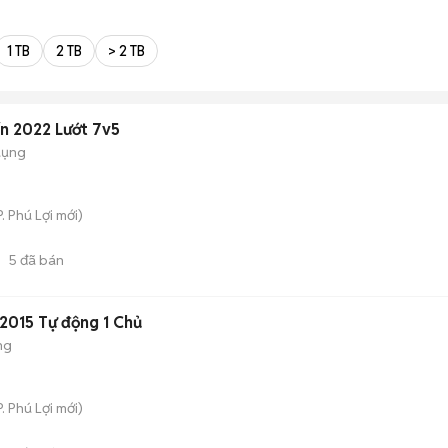
1 TB
2 TB
> 2 TB
n 2022 Lướt 7v5
dụng
P. Phú Lợi
mới)
5
đã bán
 2015 Tự động 1 Chủ
ng
P. Phú Lợi
mới)