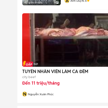
A
4.5
Anh Duy
42 giây trước
5
Tin nổi bật
TUYỂN NHÂN VIÊN LÀM CA ĐÊM
city beef
Đến 11 triệu/tháng
N
Nguyễn Xuân Phúc