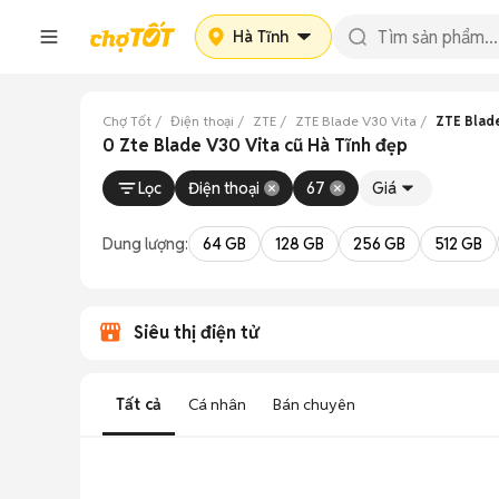
Hà Tĩnh
Chợ Tốt
Điện thoại
ZTE
ZTE Blade V30 Vita
ZTE Blade
0 Zte Blade V30 Vita cũ Hà Tĩnh đẹp
Lọc
Điện thoại
67
Giá
Dung lượng:
64 GB
128 GB
256 GB
512 GB
Siêu thị điện tử
Tất cả
Cá nhân
Bán chuyên