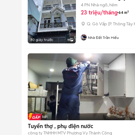
4 PN
Nhà ngõ, hẻm
23 triệu/tháng
64 m²
Q. Gò Vấp
(
P. Thông Tây 
Nhà Đất Trần Hiếu
30 giây trước
11
Tin nổi bật
Tuyển thợ , phụ điện nước
công ty TNHHH MTV Phương Vy Thành Công