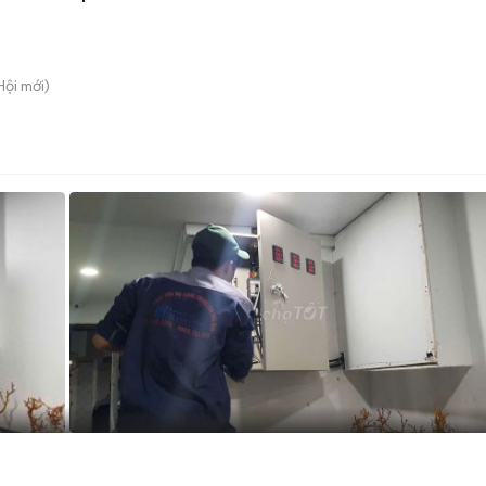
Hội
mới)