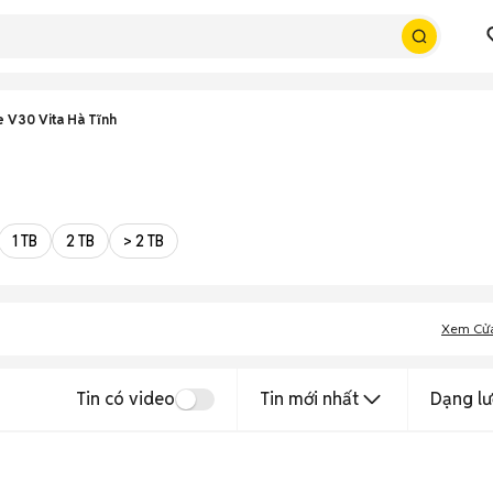
 V30 Vita Hà Tĩnh
1 TB
2 TB
> 2 TB
Xem Cử
Tin có video
Tin mới nhất
Dạng lư