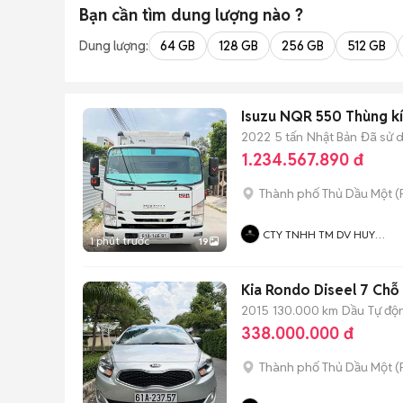
Bạn cần tìm
dung lượng
nào ?
Dung lượng:
64 GB
128 GB
256 GB
512 GB
Isuzu NQR 550 Thùng kí
2022
5 tấn
Nhật Bản
Đã sử 
1.234.567.890 đ
Thành phố Thủ Dầu Một
(
CTY TNHH TM DV HUY
1 phút trước
19
HOÀNG HIỆP
Kia Rondo Diseel 7 Chỗ
2015
130.000 km
Dầu
Tự độ
338.000.000 đ
Thành phố Thủ Dầu Một
(