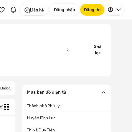
Đăng nhập
Đăng tin
Liên hệ
Xoá
lọc
a hàng
Mua bán đồ điện tử
Thành phố Phủ Lý
ới
Huyện Bình Lục
Thị xã Duy Tiên