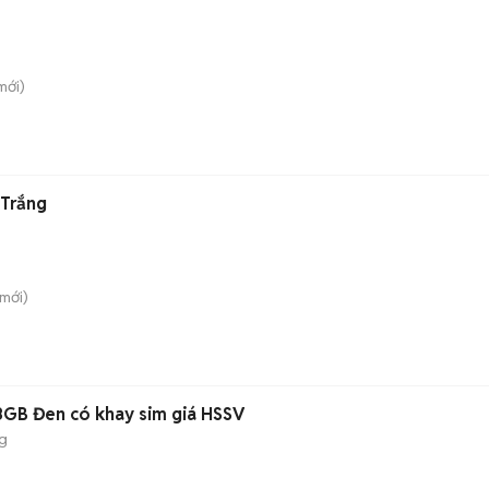
mới)
 Trắng
mới)
8GB Đen có khay sim giá HSSV
g