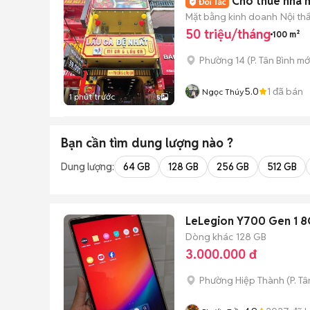
Cho thuê nhà m
Mặt bằng kinh doanh
Nội th
50 triệu/tháng
100 m²
Phường 14
(
P. Tân Bình
mớ
5.0
1
đã bán
Ngọc Thúy
1 phút trước
5
Bạn cần tìm
dung lượng
nào ?
Dung lượng:
64 GB
128 GB
256 GB
512 GB
LeLegion Y700 Gen 1 
Dòng khác
128 GB
3.000.000 đ
Phường Hiệp Thành
(
P. T