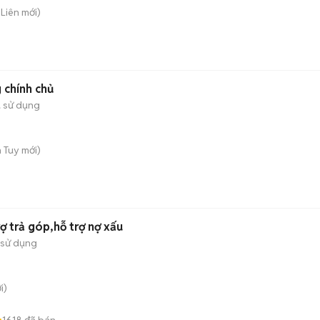
 Liên
mới)
y mầu Trắng chính chủ
 sử dụng
h Tuy
mới)
ợ trả góp,hỗ trợ nợ xấu
 sử dụng
i)
1618
đã bán