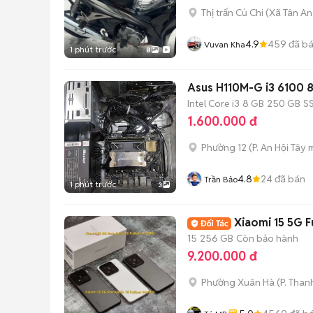
Thị trấn Củ Chi
(
Xã Tân An
4.9
459
đã b
Vuvan Kha
1 phút trước
8
Asus H110M-G i3 6100
Intel Core i3
8 GB
250 GB
S
1.600.000 đ
Phường 12
(
P. An Hội Tây
m
4.8
24
đã bán
Trần Bảo
1 phút trước
3
Xiaomi 15 5G F
15
256 GB
Còn bảo hành
9.200.000 đ
Phường Xuân Hà
(
P. Than