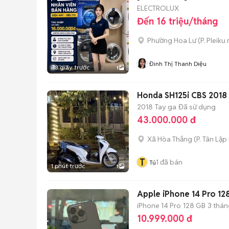
ELECTROLUX
Đến 16 triệu/tháng
Phường Hoa Lư
(
P. Pleiku
Đinh Thị Thanh Diệu
43 giây trước
1
Honda SH125i CBS 2018
2018
Tay ga
Đã sử dụng
43.000.000 đ
Xã Hòa Thắng
(
P. Tân Lập
T
1
đã bán
Tú
1 phút trước
1
Apple iPhone 14 Pro 12
iPhone 14 Pro
128 GB
3 thán
10.999.000 đ