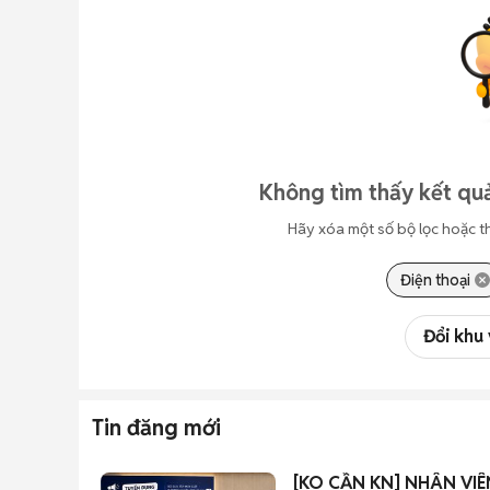
Không tìm thấy kết qu
Hãy xóa một số bộ lọc hoặc t
Điện thoại
Đổi khu
Tin đăng mới
[KO CẦN KN] NHÂN VI