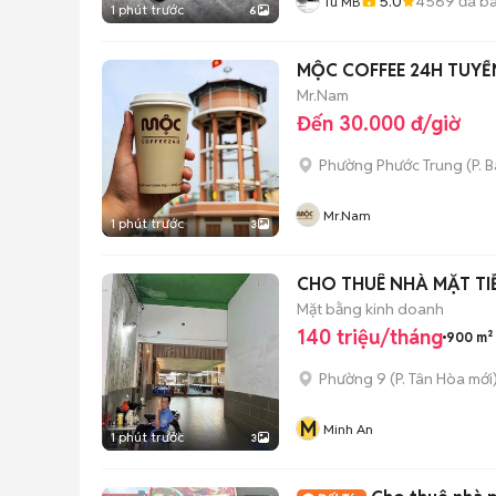
5.0
4569
đã b
Tú MB
1 phút trước
6
MỘC COFFEE 24H TUYỂ
Mr.Nam
Đến 30.000 đ/giờ
Phường Phước Trung
(
P. 
Mr.Nam
1 phút trước
3
CHO THUÊ NHÀ MẶT T
Mặt bằng kinh doanh
140 triệu/tháng
900 m²
Phường 9
(
P. Tân Hòa
mới
M
Minh An
1 phút trước
3