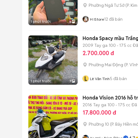
Phường Ngã Tư Sở
(
P. Kim
12
đã bán
H IStore
1 phút trước
6
Honda Spac
2009
Tay ga
100 - 175 cc
Đã
2.700.000 đ
Phường Mai Động
(
P. Vĩn
L
5
đã bán
Lê Văn Tình
1 phút trước
7
Honda Vision 2016 hỗ tr
2016
Tay ga
100 - 175 cc
Đã
17.800.000 đ
Phường 10
(
P. Bảy Hiền
mớ
4.7