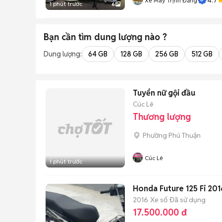
Xe Máy Trịnh Đăng
1 phút trước
6
Bạn cần tìm
dung lượng
nào ?
Dung lượng:
64 GB
128 GB
256 GB
512 GB
Tuyển nữ gội đầu
Cúc Lê
Thương lượng
Phường Phú Thuận
Cúc Lê
1 phút trước
Honda Future 125 Fi 201
2016
Xe số
Đã sử dụng
17.500.000 đ