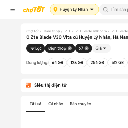
Huyện Lý Nhân
Chợ Tốt
Điện thoại
ZTE
ZTE Blade V30 Vita
ZTE Blade
0 Zte Blade V30 Vita cũ Huyện Lý Nhân, Hà Na
Lọc
Điện thoại
67
Giá
Dung lượng:
64 GB
128 GB
256 GB
512 GB
Siêu thị điện tử
Tất cả
Cá nhân
Bán chuyên