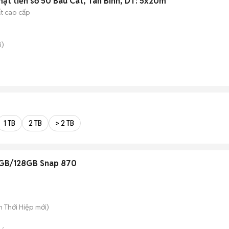
ặt tiền số 50 Bàu Cát, Tân Bình, DT: 5x20m
ất cao cấp
i)
1 TB
2 TB
> 2 TB
8GB/128GB Snap 870
ân Thới Hiệp
mới)