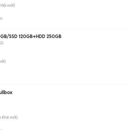
 Hội
mới)
án
 8GB/SSD 120GB+HDD 250GB
SD
ới)
ullbox
h Khê
mới)