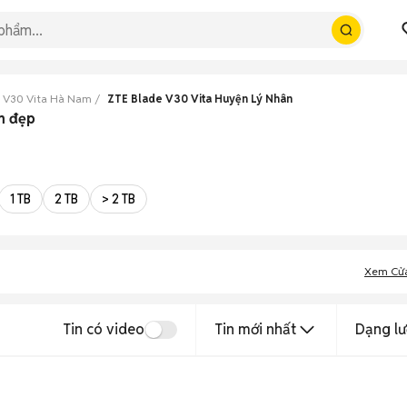
 V30 Vita Hà Nam
ZTE Blade V30 Vita Huyện Lý Nhân
m đẹp
1 TB
2 TB
> 2 TB
Xem Cử
Tin có video
Tin mới nhất
Dạng lư