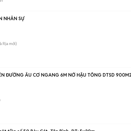
án
N NHÂN SỰ
Bà Rịa
mới)
IỀN ĐƯỜNG ÂU CƠ NGANG 6M NỞ HẬU TỔNG DTSD 900M
)