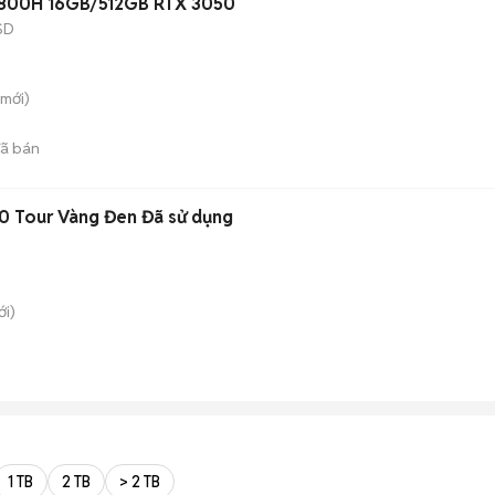
11800H 16GB/512GB RTX 3050
SD
mới)
ã bán
0 Tour Vàng Đen Đã sử dụng
i)
1 TB
2 TB
> 2 TB