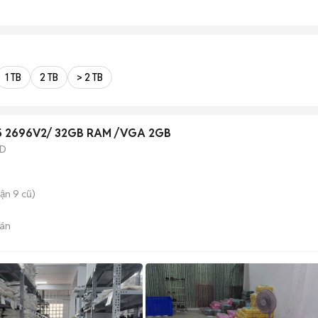
1 TB
2 TB
> 2 TB
5 2696V2/ 32GB RAM /VGA 2GB
SD
ận 9 cũ)
án