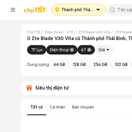
Thành phố Thái Bình
Chợ Tốt
Điện thoại
ZTE
ZTE Blade V30 Vita
ZTE Blade
0 Zte Blade V30 Vita cũ Thành phố Thái Bình, T
Lọc
Điện thoại
67
Giá
Dung lượng:
64 GB
128 GB
256 GB
512 GB
Siêu thị điện tử
Tất cả
Cá nhân
Bán chuyên