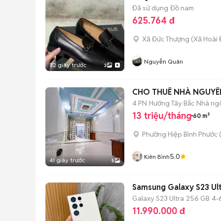
Đã sử dụng
Đồ nam
625.764 đ
Xã Đức Thượng
(
Xã Hoài 
Nguyễn Quân
32 giây trước
3
CHO THUÊ NHÀ NGUYÊN
4 PN
Hướng Tây Bắc
Nhà ng
13 triệu/tháng
60 m²
Phường Hiệp Bình Phước 
5.0
Kiên Bình
41 giây trước
5
Samsung Galaxy S23 Ul
Galaxy S23 Ultra
256 GB
4-
11.990.000 đ