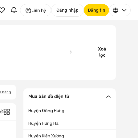
Đăng nhập
Đăng tin
Liên hệ
Xoá
lọc
a hàng
Mua bán đồ điện tử
Huyện Đông Hưng
ới
Huyện Hưng Hà
Huyện Kiến Xương