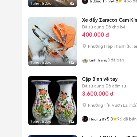
4.8
1486
đã
Trường Thịnh
1 phút trước
3
Xe đẩy Zaracos Cam Kim
Đã sử dụng
Đồ cho bé
400.000 đ
Phường Hiệp Thành
(
P. T
3
đã bán
Linh Trang
1 phút trước
5
Cặp Bình vẽ tay
Đã sử dụng
Đồ gốm sứ
3.600.000 đ
Phường 1
(
P. Vườn Lài
mới
5.0
96
đã bán
Huong 89
1 phút trước
5