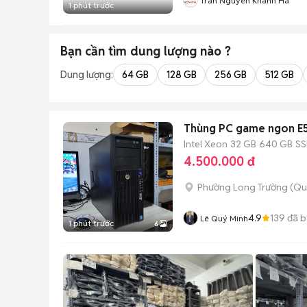
Tran Nguyen Khanh Ha
1 phút trước
Bạn cần tìm
dung lượng
nào ?
Dung lượng:
64 GB
128 GB
256 GB
512 GB
Thùng PC game ngon E
Intel Xeon
32 GB
640 GB
S
4.500.000 đ
Phường Long Trường (Qu
4.9
139
đã b
Lê Quý Minh
1 phút trước
6