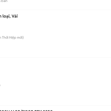
 bán
 loại, Vải
ân Thới Hiệp
mới)
)