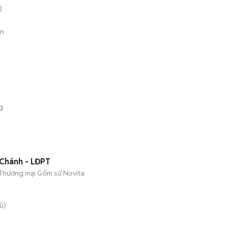
)
án
g
Chánh - LĐPT
 Thương mại Gốm sứ Novita
ũ)