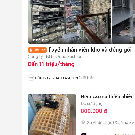
Tin nổi bật
Tuyển nhân viên kho và đóng gói
Công ty TNHH Quao Fashion
Đến 11 triệu/tháng
2
đã bán
CÔNG TY QUAO FASHION
Nệm cao su thiên nhiên
Đã sử dụng
800.000 đ
Xã Phước Lộc
(
Xã Nhà Bè