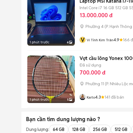
Laptop MSI Katana i7-
Intel Core i7
16 GB
512 GB
S
13.000.000 đ
Phường 4
(
P. Hạnh Thông
V
4.9
166
đ
Vi Tính Kim Trân
1 phút trước
6
Vợt cầu lông Yonex 100
Đã sử dụng
700.000 đ
Phường 11
(
P. Nhiêu Lộc
mớ
4.3
141
đã bán
Kaito
1 phút trước
5
Bạn cần tìm
dung lượng
nào ?
Dung lượng:
64 GB
128 GB
256 GB
512 GB