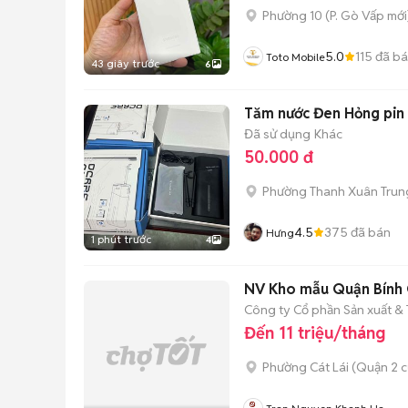
Phường 10
(
P. Gò Vấp
mới
5.0
115
đã b
Toto Mobile
43 giây trước
6
Tăm nước Đen Hỏng pin
Đã sử dụng
Khác
50.000 đ
Phường Thanh Xuân Trun
4.5
375
đã bán
Hưng
1 phút trước
4
NV Kho mẫu Quận Bính 
Công ty Cổ phần Sản xuất &
Đến 11 triệu/tháng
Phường Cát Lái (Quận 2 c