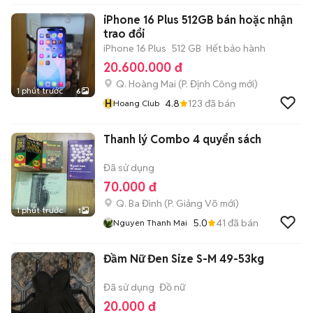
iPhone 16 Plus 512GB bán hoặc nhận
trao đổi
iPhone 16 Plus
512 GB
Hết bảo hành
20.600.000 đ
Q. Hoàng Mai
(
P. Định Công
mới)
1 phút trước
6
H
4.8
123
đã bán
Hoang Club
Thanh lý Combo 4 quyển sách
Đã sử dụng
70.000 đ
Q. Ba Đình
(
P. Giảng Võ
mới)
1 phút trước
1
5.0
41
đã bán
Nguyen Thanh Mai
Đầm Nữ Đen Size S-M 49-53kg
Đã sử dụng
Đồ nữ
20.000 đ