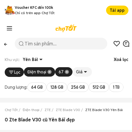
Voucher KFC đến 100k
Tải app
Chỉ có trên app Chợ Tốt
Khu vực:
Yên Bái
Xoá lọc
Điện thoại
67
Giá
Lọc
Dung lượng:
64 GB
128 GB
256 GB
512 GB
1 TB
2 
Chợ Tốt
Điện thoại
ZTE
ZTE Blade V30
ZTE Blade V30 Yên Bái
0 Zte Blade V30 cũ Yên Bái đẹp