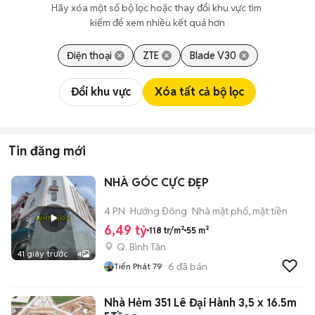
Hãy xóa một số bộ lọc hoặc thay đổi khu vực tìm 
kiếm để xem nhiều kết quả hơn
Điện thoại
ZTE
Blade V30
Đổi khu vực
Xóa tất cả bộ lọc
Tin đăng mới
NHÀ GÓC CỰC ĐẸP
4 PN
Hướng Đông
Nhà mặt phố, mặt tiền
6,49 tỷ
118 tr/m²
55 m²
Q. Bình Tân
41 giây trước
4
6
đã bán
Tiến Phát 79
Nhà Hẻm 351 Lê Đại Hành 3,5 x 16.5m