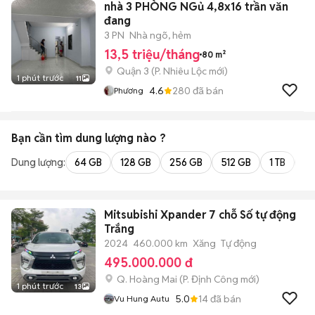
nhà 3 PHÒNG NGủ 4,8x16 trần văn
đang
3 PN
Nhà ngõ, hẻm
13,5 triệu/tháng
80 m²
Quận 3
(
P. Nhiêu Lộc
mới)
1 phút trước
11
4.6
280
đã bán
Phương
Bạn cần tìm
dung lượng
nào ?
Dung lượng:
64 GB
128 GB
256 GB
512 GB
1 TB
2 
Mitsubishi Xpander 7 chỗ Số tự động
Trắng
2024
460.000 km
Xăng
Tự động
495.000.000 đ
Q. Hoàng Mai
(
P. Định Công
mới)
1 phút trước
13
5.0
14
đã bán
Vu Hung Autu