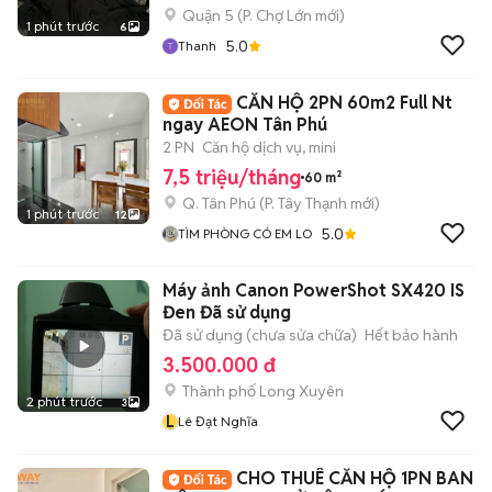
Quận 5
(
P. Chợ Lớn
mới)
1 phút trước
6
5.0
Thanh
CĂN HỘ 2PN 60m2 Full Nt
ngay AEON Tân Phú
2 PN
Căn hộ dịch vụ, mini
7,5 triệu/tháng
60 m²
Q. Tân Phú
(
P. Tây Thạnh
mới)
1 phút trước
12
5.0
TÌM PHÒNG CÓ EM LO
Máy ảnh Canon PowerShot SX420 IS
Đen Đã sử dụng
Đã sử dụng (chưa sửa chữa)
Hết bảo hành
3.500.000 đ
Thành phố Long Xuyên
2 phút trước
3
L
Lê Đạt Nghĩa
CHO THUÊ CĂN HỘ 1PN BAN