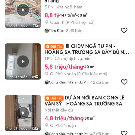
5Tầng
5 PN
Nhà ngõ, hẻm
8,8 tỷ
147 tr/m²
60 m²
Quận 11
(
P. Phú Thọ
mới)
1 phút trước
7
3
đã bán
Tâm Đức
🧧 CHDV NGÃ TƯ PN -
HOÀNG SA TRƯỜNG SA ĐẦY ĐỦ NỘI
THẤT SIÊU RỘNG RÃI
1 PN
Căn hộ dịch vụ, mini
5,8 triệu/tháng
40 m²
Q. Phú Nhuận
(
P. Cầu Kiệu
mới)
1 phút trước
12
42
đã bán
Công Khải HiFriendz Pn
DỰ ÁN MỚI BAN CÔNG LÊ
VĂN SỸ - HOÀNG SA TRƯỜNG SA
Nội thất đầy đủ
4,8 triệu/tháng
30 m²
Q. Phú Nhuận
1 phút trước
12
42
đã bán
Công Khải HiFriendz Pn