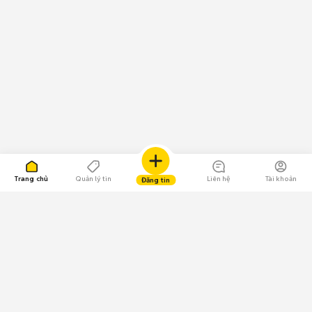
Trang chủ
Quản lý tin
Liên hệ
Tài khoản
Đăng tin
109.000 Bình chọn
Tải ứng dụng Chợ Tốt