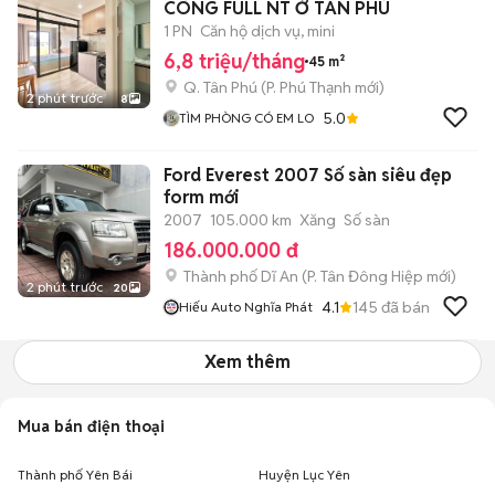
CÔNG FULL NT Ở TÂN PHÚ
1 PN
Căn hộ dịch vụ, mini
6,8 triệu/tháng
45 m²
Q. Tân Phú
(
P. Phú Thạnh
mới)
2 phút trước
8
5.0
TÌM PHÒNG CÓ EM LO
Ford Everest 2007 Số sàn siêu đẹp
form mới
2007
105.000 km
Xăng
Số sàn
186.000.000 đ
Thành phố Dĩ An
(
P. Tân Đông Hiệp
mới)
2 phút trước
20
4.1
145
đã bán
Hiếu Auto Nghĩa Phát
Xem thêm
Mua bán điện thoại
Thành phố Yên Bái
Huyện Lục Yên