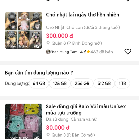
Chó nhật lai ngây thơ hồn nhiên
Chó Nhật
Chó con (dưới 3 tháng tuổi)
300.000 đ
Quận 8
(
P. Bình Đông
mới)
1 phút trước
6
4.6
462
đã bán
Phan Hung Tam
Bạn cần tìm
dung lượng
nào ?
Dung lượng:
64 GB
128 GB
256 GB
512 GB
1 TB
2 
Sale đồng giá Balo Vải màu Unisex
mùa tựu trường
Đã sử dụng
Cả nam và nữ
30.000 đ
Quận 3
(
P. Bàn Cờ
mới)
1 phút trước
6