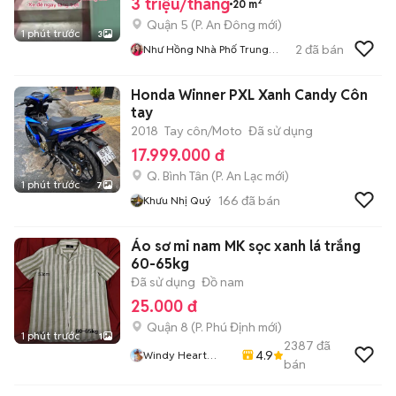
3 triệu/tháng
20 m²
Quận 5
(
P. An Đông
mới)
1 phút trước
3
2
đã bán
Như Hồng Nhà Phố Trung
Tâm
Honda Winner PXL Xanh Candy Côn
tay
2018
Tay côn/Moto
Đã sử dụng
17.999.000 đ
Q. Bình Tân
(
P. An Lạc
mới)
1 phút trước
7
166
đã bán
Khưu Nhị Quý
Áo sơ mi nam MK sọc xanh lá trắng
60-65kg
Đã sử dụng
Đồ nam
25.000 đ
Quận 8
(
P. Phú Định
mới)
1 phút trước
1
2387
đã
4.9
Windy Heart
bán
Store