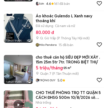
4.6
161
đã bán
Sơn
Áo khoác Gulendo L Xanh navy
thoáng khí
Đã sử dụng
Cả nam và nữ
80.000 đ
Q. Gò Vấp
(
P. Thông Tây Hội
mới)
1 phút trước
3
15
đã bán
Milo Pandora
cho thuê căn hộ SIÊU ĐẸP MỚI XÂY .
15m 25m 5tr 7tr. TRONG BIỆT THỰ
5 triệu/tháng
25 m²
Quận 7
(
P. Tân Thuận
mới)
5.0
TRỌNG DUY
1 phút trước
7
CHO THUÊ PHÒNG TRỌ TT QUẬN 5
CÁCH ĐHSG 500m 10/8/2026 sẽ
trống
Nhà trống