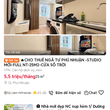
Tin nổi bật
12
+
2
🔥CHO THUÊ NGÃ TƯ PHÚ NHUẬN -STUDIO
MỚI-FULL NT-25M2-CỬA SỔ TRỜI
1 PN
Căn hộ dịch vụ, mini
5,5 triệu/tháng
25 m²
Q. Phú Nhuận
45
đã bán
Bấm để hiện số
Chat
Sỹ Lâm Hifriendz
🏦 Nhà mới đẹp NC nup hẻm 1/ Đường