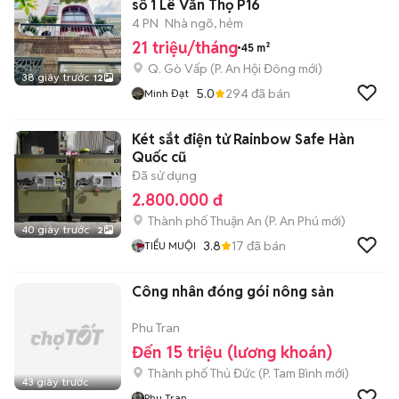
số 1 Lê Văn Thọ P16
4 PN
Nhà ngõ, hẻm
21 triệu/tháng
45 m²
Q. Gò Vấp
(
P. An Hội Đông
mới)
38 giây trước
12
5.0
294
đã bán
Minh Đạt
Két sắt điện tử Rainbow Safe Hàn
Quốc cũ
Đã sử dụng
2.800.000 đ
Thành phố Thuận An
(
P. An Phú
mới)
40 giây trước
2
3.8
17
đã bán
TIỂU MUỘI
Công nhân đóng gói nông sản
Phu Tran
Đến 15 triệu (lương khoán)
Thành phố Thủ Đức
(
P. Tam Bình
mới)
43 giây trước
Phu Tran