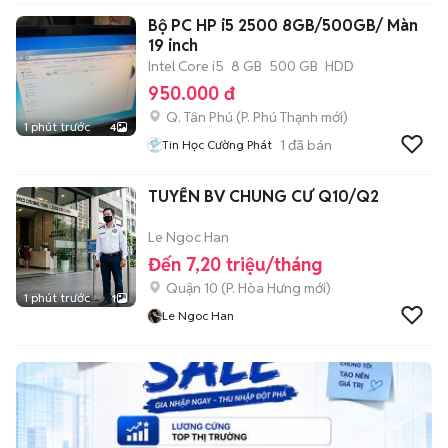
Bộ PC HP i5 2500 8GB/500GB/ Màn
19 inch
Intel Core i5
8 GB
500 GB
HDD
950.000 đ
Q. Tân Phú
(
P. Phú Thạnh
mới)
1 phút trước
4
1
đã bán
Tin Học Cường Phát
TUYỂN BV CHUNG CƯ Q10/Q2
Le Ngoc Han
Đến 7,20 triệu/tháng
Quận 10
(
P. Hòa Hưng
mới)
1 phút trước
1
Le Ngoc Han