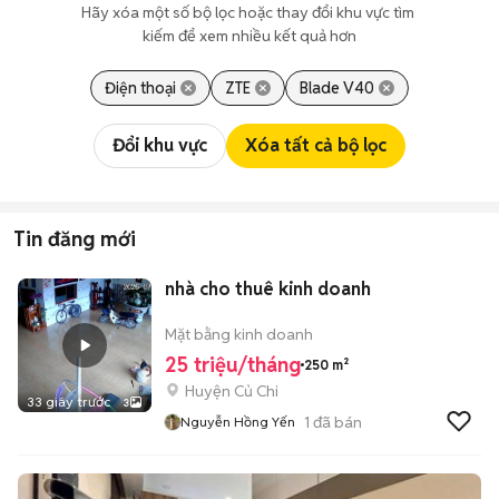
Hãy xóa một số bộ lọc hoặc thay đổi khu vực tìm 
kiếm để xem nhiều kết quả hơn
Điện thoại
ZTE
Blade V40
Đổi khu vực
Xóa tất cả bộ lọc
Tin đăng mới
nhà cho thuê kinh doanh
Mặt bằng kinh doanh
25 triệu/tháng
250 m²
Huyện Củ Chi
33 giây trước
3
1
đã bán
Nguyễn Hồng Yến