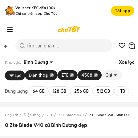
Voucher KFC đến 100k
Tải app
Chỉ có trên app Chợ Tốt
Khu vực:
Bình Dương
Xoá lọc
Điện thoại
ZTE
4508
Giá
Lọc
Dung lượng:
64 GB
128 GB
256 GB
512 GB
1 TB
2 
Chợ Tốt
Điện thoại
ZTE
ZTE Blade V40
ZTE Blade V40 Bình Dương
0 Zte Blade V40 cũ Bình Dương đẹp