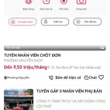
Tin nổi bật
1
TUYỄN NHÂN VIÊN CHỐT ĐƠN
PHƯƠNG NGUYỄN SHOP
Đến 9,50 triệu/tháng
Q. Tân Bình
(
P. Tân Sơn Nhất
mới)
Bấm để hiện số
Chat
Phương Nguyễn
TUYỂN GẤP 3 NHÂN VIÊN PHỤ BÁN
CÔNG TY TNHH TM DV VÀ XÂY DỰNG CÔNG
LỘC PHÁT