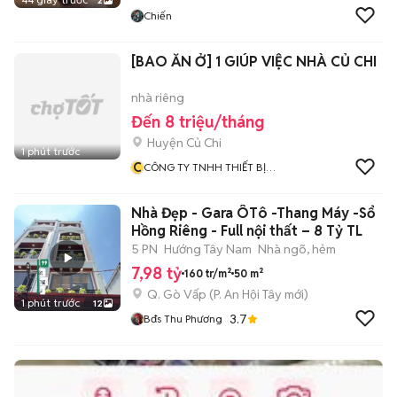
2
Chiến
[BAO ĂN Ở] 1 GIÚP VIỆC NHÀ CỦ CHI
nhà riêng
Đến 8 triệu/tháng
Huyện Củ Chi
1 phút trước
C
CÔNG TY TNHH THIẾT BỊ
GIÁO DỤC BAVICO
Nhà Đẹp - Gara ÔTô -Thang Máy -Sổ
Hồng Riêng - Full nội thất – 8 Tỷ TL
5 PN
Hướng Tây Nam
Nhà ngõ, hẻm
7,98 tỷ
160 tr/m²
50 m²
Q. Gò Vấp
(
P. An Hội Tây
mới)
1 phút trước
12
3.7
Bđs Thu Phương