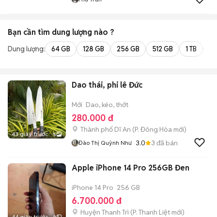
Bạn cần tìm
dung lượng
nào ?
Dung lượng:
64 GB
128 GB
256 GB
512 GB
1 TB
2 
Dao thái, phi lê Đức
Mới
Dao, kéo, thớt
280.000 đ
Thành phố Dĩ An
(
P. Đông Hòa
mới)
43 giây trước
5
3.0
3
đã bán
Đào Thị Quỳnh Như
Apple iPhone 14 Pro 256GB Đen
iPhone 14 Pro
256 GB
6.700.000 đ
Huyện Thanh Trì
(
P. Thanh Liệt
mới)
44 giây trước