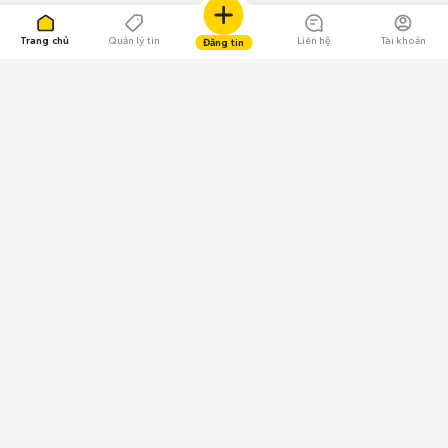
Trang chủ
Quản lý tin
Liên hệ
Tài khoản
Đăng tin
109.000 Bình chọn
Tải ứng dụng Chợ Tốt
Về Chợ Tốt
Quy chế sàn
Chính sách bảo mật
Giải quyết tranh chấp
CÔNG TY TNHH CHỢ TỐT - Người đại diện theo pháp luật:
Nguyễn Trọng Tấn; GPDKKD: 0312120782 do Sở KH & ĐT TP.HCM cấp ngày
11/01/2013;
GPMXH: 185/GP-BTTTT do Bộ Thông tin và Truyền thông
cấp ngày 09/07/2024 - Chịu trách nhiệm
nội dung: Trần Hoàng Ly.
Chính sách sử dụng
Địa chỉ: Tầng 18, Toà nhà UOA, Số 6 đường Tân Trào, Phường Tân Mỹ,