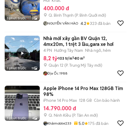
Mới
Khác
400.000 đ
Q. Bình Thạnh
(
P. Bình Quới
mới)
1 phút trước
2
4.2
323
đã bán
NGUYỄN VĂN HÀO
Nhà mới xây gần BV Quận 12,
4mx20m, 1 trệt 3 lầu,gara xe hơi
4 PN
Hướng Tây Nam
Nhà ngõ, hẻm
8,2 tỷ
103 tr/m²
80 m²
Quận 12
(
P. Trung Mỹ Tây
mới)
1 phút trước
11
Địa Ốc 1988
Apple iPhone 14 Pro Max 128GB Tím
98%
iPhone 14 Pro Max
128 GB
Còn bảo hành
14.790.000 đ
Q. Ninh Kiều
(
P. Tân An
mới)
1 phút trước
4
5.0
175
đã bán
Khảimoblie233