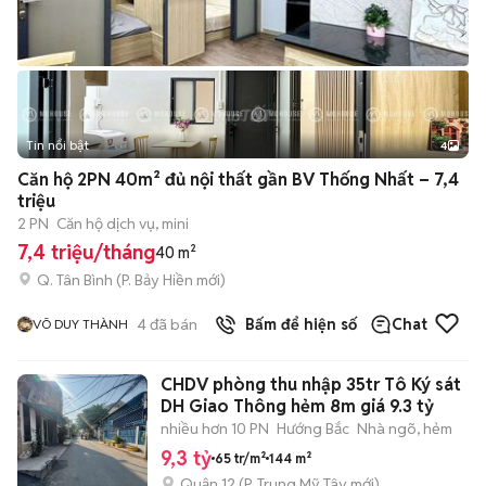
Tin nổi bật
4
Căn hộ 2PN 40m² đủ nội thất gần BV Thống Nhất – 7,4
triệu
2 PN
Căn hộ dịch vụ, mini
7,4 triệu/tháng
40 m²
Q. Tân Bình
(
P. Bảy Hiền
mới)
4
đã bán
Bấm để hiện số
Chat
VÕ DUY THÀNH
CHDV phòng thu nhập 35tr Tô Ký sát
DH Giao Thông hẻm 8m giá 9.3 tỷ
nhiều hơn 10 PN
Hướng Bắc
Nhà ngõ, hẻm
9,3 tỷ
65 tr/m²
144 m²
Quận 12
(
P. Trung Mỹ Tây
mới)