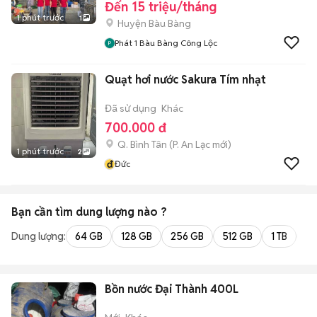
Đến 15 triệu/tháng
1 phút trước
1
Huyện Bàu Bàng
Phát 1 Bàu Bàng Công Lộc
Quạt hơi nước Sakura Tím nhạt
Đã sử dụng
Khác
700.000 đ
Q. Bình Tân
(
P. An Lạc
mới)
1 phút trước
2
đ
Đức
Bạn cần tìm
dung lượng
nào ?
Dung lượng:
64 GB
128 GB
256 GB
512 GB
1 TB
2 
Bồn nước Đại Thành 400L