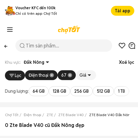
Voucher KFC đến 100k
Tải app
Chỉ có trên app Chợ Tốt
Khu vực:
Đắk Nông
Xoá lọc
Điện thoại
67
Giá
Lọc
Dung lượng:
64 GB
128 GB
256 GB
512 GB
1 TB
2 
Chợ Tốt
Điện thoại
ZTE
ZTE Blade V40
ZTE Blade V40 Đắk Nông
0 Zte Blade V40 cũ Đắk Nông đẹp