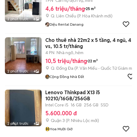
1 PN
Căn hộ dịch vụ, mini
4,6 triệu/tháng
25 m²
Q. Liên Chiểu
(
P. Hòa Khánh
mới)
2 phút trước
6
Diệu Rental Danang
Cho thuê nhà 22m2 x 5 tầng, 4 ngủ, 4
vs, 10.5 tr/tháng
4 PN
Nhà ngõ, hẻm
10,5 triệu/tháng
22 m²
Q. Đống Đa
(
P. Văn Miếu - Quốc Tử Giám
mới)
2 phút trước
4
Cộng Đồng Nhà Đất
Lenovo Thinkpad X13 i5
10210/16GB/256GB
Intel Core i5
16 GB
256 GB
SSD
5.600.000 đ
Quận 3
(
P. Nhiêu Lộc
mới)
2 phút trước
4
H
Hoa Mười Giờ