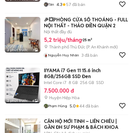
4.3
57
đã bán
Tân
🎉💥PHÒNG CỬA SỔ THOÁNG - FULL
NỘI THẤT - THẢO ĐIỀN QUẬN 2
Nội thất đầy đủ
5,2 triệu/tháng
25 m²
Thành phố Thủ Đức
(
P. An Khánh
mới)
2 phút trước
7
3
đã bán
Nguyễn Huy Nhân
IIYAMA i7 Gen 11 15.6 inch
8GB/256GB SSD Đen
Intel Core i7
8 GB
256 GB
SSD
7.500.000 đ
Huyện Hiệp Hòa
2 phút trước
6
5.0
44
đã bán
Phạm Hùng
CĂN HỘ MỚI TINH – LIÊN CHIỂU |
GẦN ĐH SƯ PHẠM & BÁCH KHOA