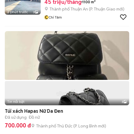
45 triệu/tháng
1100 m²
Thành phố Thuận An
(
P. Thuận Giao
mới)
2 phút trước
3
C
Chí Tâm
Tin nổi bật
3
Túi xách Hapas Nữ Da Đen
Đã sử dụng
Đồ nữ
700.000 đ
Thành phố Thủ Đức
(
P. Long Bình
mới)