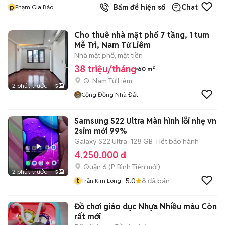
p
Bấm để hiện số
Chat
Phạm Gia Bảo
Cho thuê nhà mặt phố 7 tầng, 1 tum
Mễ Trì, Nam Từ Liêm
Nhà mặt phố, mặt tiền
38 triệu/tháng
60 m²
Q. Nam Từ Liêm
2 phút trước
5
Cộng Đồng Nhà Đất
Samsung S22 Ultra Màn hình lỗi nhẹ vn
2sim mới 99%
Galaxy S22 Ultra
128 GB
Hết bảo hành
4.250.000 đ
Quận 6
(
P. Bình Tiên
mới)
2 phút trước
5
t
5.0
8
đã bán
Trần Kim Long
Đồ chơi giáo dục Nhựa Nhiều màu Còn
rất mới