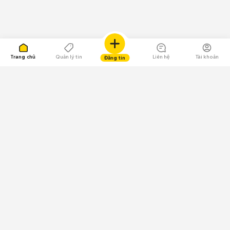
Trang chủ
Quản lý tin
Liên hệ
Tài khoản
Đăng tin
109.000 Bình chọn
Tải ứng dụng Chợ Tốt
Về Chợ Tốt
Quy chế sàn
Chính sách bảo mật
Giải quyết tranh chấp
CÔNG TY TNHH CHỢ TỐT - Người đại diện theo pháp luật:
Nguyễn Trọng Tấn; GPDKKD: 0312120782 do Sở KH & ĐT TP.HCM cấp ngày
11/01/2013;