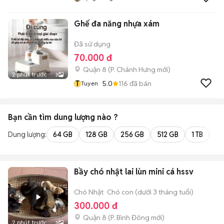
Ghế đa năng nhựa xám
Đã sử dụng
70.000 đ
Quận 8
(
P. Chánh Hưng
mới)
2 phút trước
3
T
5.0
116
đã bán
Tuyen
Bạn cần tìm
dung lượng
nào ?
Dung lượng:
64 GB
128 GB
256 GB
512 GB
1 TB
2 
Bầy chó nhật lai lùn mini cá hssv
Chó Nhật
Chó con (dưới 3 tháng tuổi)
300.000 đ
Quận 8
(
P. Bình Đông
mới)
2 phút trước
3