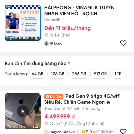
HẢI PHÒNG - VINAMILK TUYỂN
NHÂN VIÊN HỖ TRỢ CH
Vinamilk
Đến 11 triệu/tháng
Q. Lê Chân
2 phút trước
1
HR Long
Bạn cần tìm
dung lượng
nào ?
Dung lượng:
64 GB
128 GB
256 GB
512 GB
1 TB
2 
iPad Gen 9 64gb 4G/wifi
Siêu Rẻ, Chiến Game Ngon 🔥
iPad Gen 9
64 GB
4-6 tháng
4.499.999 đ
Quận 1
(
P. Cầu Ông Lãnh
mới)
Tin ưu tiên
6
5.0
13
đã bán
Chuyên Táo Giá Sỉ