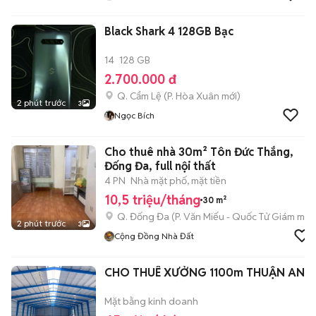
Black Shark 4 128GB Bạc
14
128 GB
2.700.000 đ
Q. Cẩm Lệ
(
P. Hòa Xuân
mới)
2 phút trước
3
Ngọc Bích
Cho thuê nhà 30m² Tôn Đức Thắng,
Đống Đa, full nội thất
4 PN
Nhà mặt phố, mặt tiền
10,5 triệu/tháng
30 m²
Q. Đống Đa
(
P. Văn Miếu - Quốc Tử Giám
mới)
2 phút trước
3
Cộng Đồng Nhà Đất
CHO THUÊ XƯỞNG 1100m THUẬN AN
Mặt bằng kinh doanh