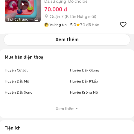
Đã sử dụng
Đồ cho bé
70.000 đ
Quận 7
(
P. Tân Hưng
mới)
3 phút trước
1
P
5.0
70
đã bán
Phương Nhi
Xem thêm
Mua bán điện thoại
Huyện Cư Jút
Huyện Đăk Glong
Huyện Đắk Mil
Huyện Đắk R'Lấp
Huyện Đắk Song
Huyện Krông Nô
Xem thêm
Tiện ích