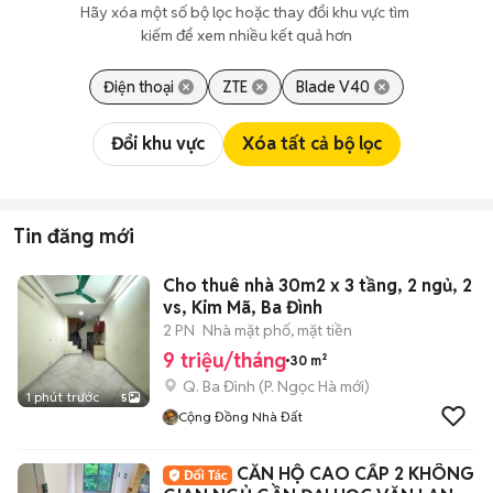
Hãy xóa một số bộ lọc hoặc thay đổi khu vực tìm 
kiếm để xem nhiều kết quả hơn
Điện thoại
ZTE
Blade V40
Đổi khu vực
Xóa tất cả bộ lọc
Tin đăng mới
Cho thuê nhà 30m2 x 3 tầng, 2 ngủ, 2
vs, Kim Mã, Ba Đình
2 PN
Nhà mặt phố, mặt tiền
9 triệu/tháng
30 m²
Q. Ba Đình
(
P. Ngọc Hà
mới)
1 phút trước
5
Cộng Đồng Nhà Đất
CĂN HỘ CAO CẤP 2 KHÔNG