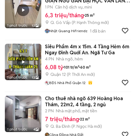
GIAN NGỦ GẦN ĐẠI HỌC VĂN LANG
- CÔNG NGHIỆP 🏡
1 PN
Căn hộ dịch vụ, mini
6,3 triệu/tháng
25 m²
Q. Gò Vấp
(
P. Hạnh Thông
mới)
1 phút trước
12
1
đã bán
Nhật Quang HiFriendz
Siêu Phẩm 4m x 15m. 4 Tầng Hẻm 6m
Ngay Đình Quới An. Ngã Tư Ga
4 PN
Nhà ngõ, hẻm
6,08 tỷ
101 tr/m²
60 m²
Quận 12
(
P. Thới An
mới)
1 phút trước
12
BĐS Nhà Phố Quận 12
Cho thuê nhà ngõ 639 Hoàng Hoa
Thám, 22m2, 4 tầng, 2 ngủ
2 PN
Nhà mặt phố, mặt tiền
7 triệu/tháng
22 m²
Q. Ba Đình
(
P. Ngọc Hà
mới)
1 phút trước
4
Cộng Đồng Nhà Đất