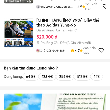
1 phút trước
4
2815
đã
4.9
Như 2Hand Chuyên Si
bán
Hiệu Tuyển
[CHÍNH HÃNG][Mới 99%] Giày thể
thao Adidas Yung-96
Đã sử dụng
Cả nam và nữ
520.000 đ
Phường Cầu Đất
(
P. Gia Viên
mới)
1 phút trước
6
2452
đã
4.7
Chú CÔNG AN Bán
bán
GIÀY CHÍNH HÃNG
Bạn cần tìm
dung lượng
nào ?
Dung lượng:
64 GB
128 GB
256 GB
512 GB
1 TB
2 