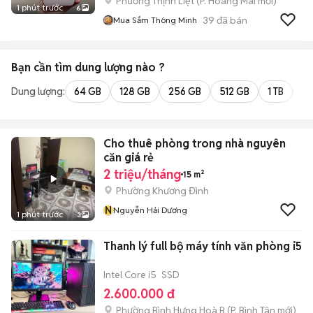
Phường Thịnh Liệt
(
P. Hoàng Mai
mới)
1 phút trước
6
39
đã bán
Mua Sắm Thông Minh
Bạn cần tìm
dung lượng
nào ?
Dung lượng:
64 GB
128 GB
256 GB
512 GB
1 TB
2 
Cho thuê phòng trong nhà nguyên
căn giá rẻ
2 triệu/tháng
15 m²
Phường Khương Đình
N
Nguyễn Hải Dương
1 phút trước
3
Thanh lý full bộ máy tính văn phòng i5
Intel Core i5
SSD
2.600.000 đ
Phường Bình Hưng Hoà B
(
P. Bình Tân
mới)