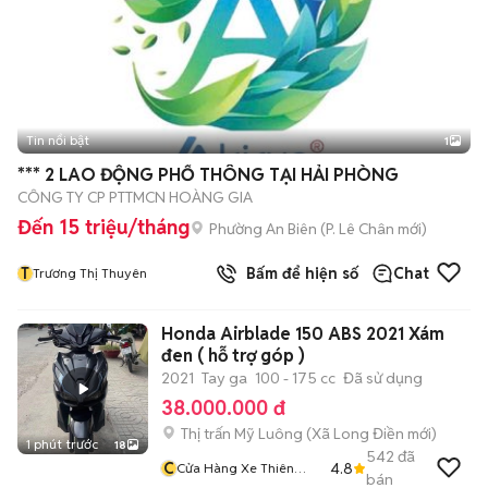
Tin nổi bật
1
*** 2 LAO ĐỘNG PHỔ THÔNG TẠI HẢI PHÒNG
CÔNG TY CP PTTMCN HOÀNG GIA
Đến 15 triệu/tháng
Phường An Biên
(
P. Lê Chân
mới)
T
Bấm để hiện số
Chat
Trương Thị Thuyên
Honda Airblade 150 ABS 2021 Xám
đen ( hỗ trợ góp )
2021
Tay ga
100 - 175 cc
Đã sử dụng
38.000.000 đ
Thị trấn Mỹ Luông
(
Xã Long Điền
mới)
1 phút trước
18
542
đã
C
4.8
Cửa Hàng Xe Thiên
bán
Phước 2