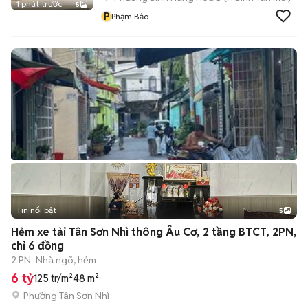
1 phút trước
5
P
Phạm Bảo
Tin nổi bật
5
Hẻm xe tải Tân Sơn Nhì thông Âu Cơ, 2 tầng BTCT, 2PN,
chỉ 6 đồng
2 PN
Nhà ngõ, hẻm
6 tỷ
125 tr/m²
48 m²
Phường Tân Sơn Nhì