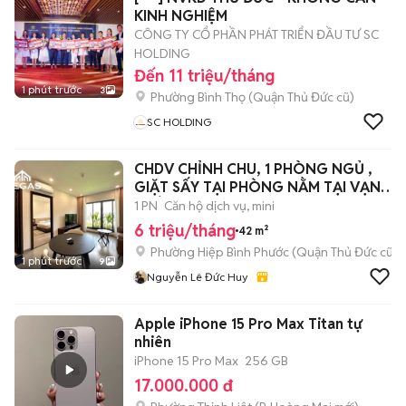
KINH NGHIỆM
CÔNG TY CỔ PHẦN PHÁT TRIỂN ĐẦU TƯ SC
HOLDING
Đến 11 triệu/tháng
1 phút trước
3
Phường Bình Thọ (Quận Thủ Đức cũ)
SC HOLDING
CHDV CHỈNH CHU, 1 PHÒNG NGỦ ,
GIẶT SẤY TẠI PHÒNG NẰM TẠI VẠN
PHÚC CITY
1 PN
Căn hộ dịch vụ, mini
6 triệu/tháng
42 m²
Phường Hiệp Bình Phước (Quận Thủ Đức cũ)
1 phút trước
9
Nguyễn Lê Đức Huy
Apple iPhone 15 Pro Max Titan tự
nhiên
iPhone 15 Pro Max
256 GB
17.000.000 đ