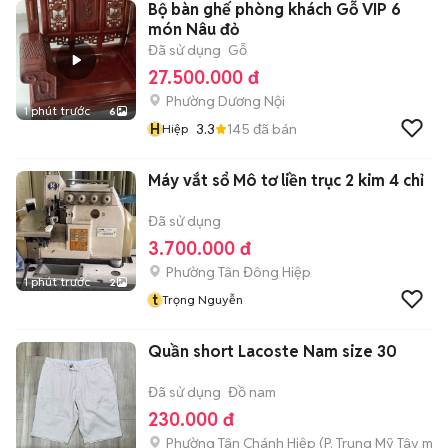
Bộ bàn ghế phòng khách Gỗ VIP 6
món Nâu đỏ
Đã sử dụng
Gỗ
27.500.000 đ
Phường Dương Nội
1 phút trước
6
H
3.3
145
đã bán
Hiệp
Máy vắt sổ Mô tơ liền trục 2 kim 4 chỉ
Đã sử dụng
3.700.000 đ
Phường Tân Đông Hiệp
1 phút trước
2
t
Trọng Nguyễn
Quần short Lacoste Nam size 30
Đã sử dụng
Đồ nam
230.000 đ
Phường Tân Chánh Hiệp
(
P. Trung Mỹ Tây
mới