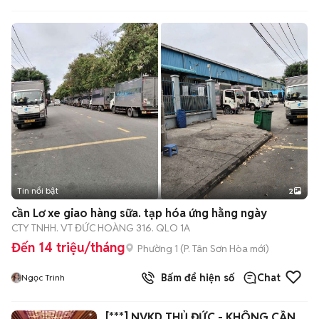
Tin nổi bật
2
cần Lơ xe giao hàng sữa. tạp hóa ứng hằng ngày
CTY TNHH. VT ĐỨC HOÀNG 316. QLO 1A
Đến 14 triệu/tháng
Phường 1
(
P. Tân Sơn Hòa
mới)
Bấm để hiện số
Chat
Ngọc Trinh
[***] NVKD THỦ ĐỨC - KHÔNG CẦN