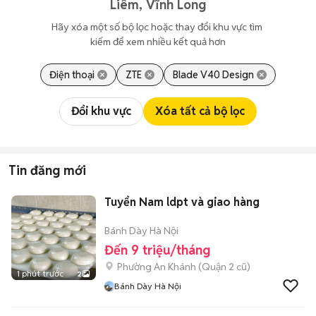
Liêm, Vĩnh Long
Hãy xóa một số bộ lọc hoặc thay đổi khu vực tìm 
kiếm để xem nhiều kết quả hơn
Điện thoại
ZTE
Blade V40 Design
Đổi khu vực
Xóa tất cả bộ lọc
Tin đăng mới
Tuyển Nam ldpt và giao hàng
Bánh Dày Hà Nội
Đến 9 triệu/tháng
Phường An Khánh (Quận 2 cũ)
1 phút trước
2
Bánh Dày Hà Nội