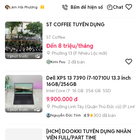
Bấm để hiện số
Chat
Lâm Hải Phương
ST COFFEE TUYỂN DỤNG
ST Coffee
Đến 8 triệu/tháng
Phường 13
(
P. Nhiêu Lộc
mới)
1 phút trước
1
2
đã bán
Kimi Puu
Dell XPS 13 7390 i7-10710U 13.3 inch
16GB/256GB
Intel Core i7
16 GB
256 GB
SSD
9.900.000 đ
Phường Linh Tây (Quận Thủ Đức cũ)
(
P. Linh 
1 phút trước
6
4.9
302
đã bán
Nguyễn Đức Tính
[HCM] DOOKKI TUYỂN DỤNG NHÂN
VIÊN FULL/PART TIME