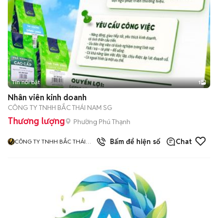
Tin nổi bật
1
Nhân viên kinh doanh
CÔNG TY TNHH BẮC THÁI NAM SG
Thương lượng
Phường Phú Thạnh
3
đã bán
Bấm để hiện số
Chat
CÔNG TY TNHH BẮC THÁI
NAM SG