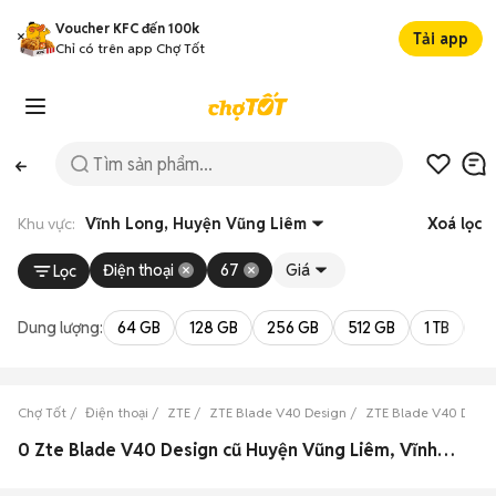
Voucher KFC đến 100k
Tải app
Chỉ có trên app Chợ Tốt
Khu vực:
Vĩnh Long, Huyện Vũng Liêm
Xoá lọc
Điện thoại
67
Giá
Lọc
Dung lượng:
64 GB
128 GB
256 GB
512 GB
1 TB
2 
Chợ Tốt
Điện thoại
ZTE
ZTE Blade V40 Design
ZTE Blade V40 Desig
0 Zte Blade V40 Design cũ Huyện Vũng Liêm, Vĩnh Long đẹp