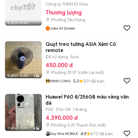
Công ty TNHH Di Vina
Thương lượng
Phường Tân Hưng
2 phút trước
Jobs At Dookki
Quạt treo tường ASIA Xám Có
remote
Đã sử dụng
Asia
450.000 đ
Phường 10
(
P. Vườn Lài
mới)
2 phút trước
2
M
5.0
201
đã bán
MINH LONG
Huawei P60 8/256GB màu vàng vân
đá
P60
256 GB
1 tháng
4.390.000 đ
Phường 5
(
P. Thanh Đức
mới)
2 phút trước
6
4.9
672
đã bán
Duy Kha MOBILE