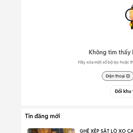
Không tìm thấy 
Hãy xóa một số bộ lọc hoặc t
Điện thoại
Đổi khu
Tin đăng mới
GHẾ XẾP SẮT LÒ XO C