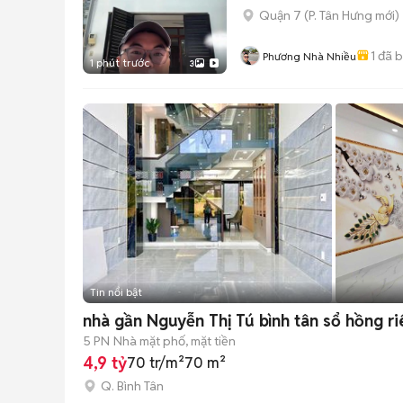
Quận 7
(
P. Tân Hưng
mới)
1
đã 
Phương Nhà Nhiều
1 phút trước
3
Tin nổi bật
nhà gần Nguyễn Thị Tú bình tân sổ hồng r
5 PN
Nhà mặt phố, mặt tiền
4,9 tỷ
70 tr/m²
70 m²
Q. Bình Tân