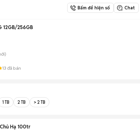
Bấm để hiện số
Chat
G 12GB/256GB
ới)
13
đã bán
1 TB
2 TB
> 2 TB
Chủ Hạ 100tr