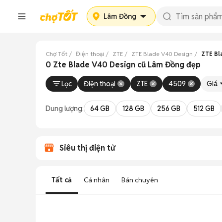
Lâm Đồng
Chợ Tốt
Điện thoại
ZTE
ZTE Blade V40 Design
ZTE Bl
0 Zte Blade V40 Design cũ Lâm Đồng đẹp
Lọc
Điện thoại
ZTE
4509
Giá
Dung lượng:
64 GB
128 GB
256 GB
512 GB
Siêu thị điện tử
Tất cả
Cá nhân
Bán chuyên