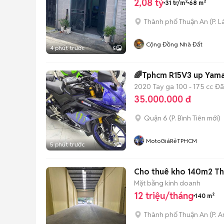
2,08 tỷ
31 tr/m²
68 m²
Thành phố Thuận An
(
P. L
Cộng Đồng Nhà Đất
4 phút trước
5
🌈Tphcm R15V3 up Yama
2020
Tay ga
100 - 175 cc
Đã
35.000.000 đ
Quận 6
(
P. Bình Tiên
mới)
MotoGiáRẻTPHCM
5 phút trước
3
Cho thuê kho 140m2 Thu
Mặt bằng kinh doanh
12 triệu/tháng
140 m²
Thành phố Thuận An
(
P. 