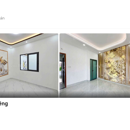
bán
iêng