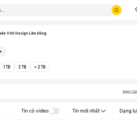
ade V40 Design Lâm Đồng
1 TB
2 TB
> 2 TB
Xem Cử
Tin có video
Tin mới nhất
Dạng lư