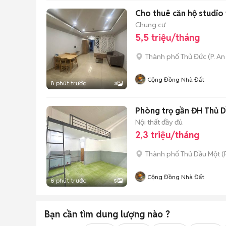
Cho thuê căn hộ studio f
Chung cư
5,5 triệu/tháng
Thành phố Thủ Đức
(
P. A
Cộng Đồng Nhà Đất
8 phút trước
3
Phòng trọ gần ĐH Thủ D
Nội thất đầy đủ
2,3 triệu/tháng
Thành phố Thủ Dầu Một
(
Cộng Đồng Nhà Đất
8 phút trước
5
Bạn cần tìm
dung lượng
nào ?