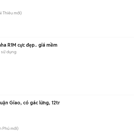
ái Thiêu
mới)
ha R1M cực đẹp.. giá mềm
 sử dụng
ận Giao, có gác lửng, 12tr
An Phú
mới)