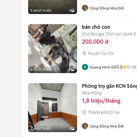
Cộng Đồng Nhà Đất
5 phút trước
4
bán chó con
Chó Becgie
Chó con (dưới 3 
200.000 đ
Huyện Củ Chi
5.0
10
đã
Quang Minh Đỗ
6 phút trước
6
Phòng trọ gần KCN Sóng
Nhà trống
1,8 triệu/tháng
Thành phố Dĩ An
Cộng Đồng Nhà Đất
7 phút trước
5