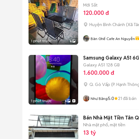
Mới
Sắt
120.000 đ
Huyện Bình Chánh
(
Xã Tâ
Bàn Ghế Cafe An Nguyễn
1 phút trước
6
Samsung Galaxy A51 6
Galaxy A51
128 GB
1.600.000 đ
Q. Gò Vấp
(
P. Hạnh Thôn
5.0
21
đã bán
Như Băng
1 phút trước
6
Bán Nhà Mặt Tiền Tân Q
Nhà mặt phố, mặt tiền
13 tỷ