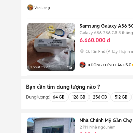
Van Long
Samsung Galaxy A56 5
Galaxy A56
256 GB
3 tháng
6.660.000 đ
Q. Tân Phú
(
P. Tây Thạnh
m
5.0
DI ĐỘNG CHÍNH HÃNG
3 phút trước
2
Bạn cần tìm
dung lượng
nào ?
Dung lượng:
64 GB
128 GB
256 GB
512 GB
Nhà Chánh Mỹ Gần Chợ 
2 PN
Nhà ngõ, hẻm