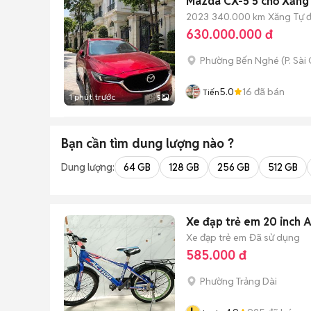
Mazda CX-5 5 chỗ Xăng
2023
340.000 km
Xăng
Tự 
630.000.000 đ
Phường Bến Nghé
(
P. Sài
5.0
16
đã bán
Tiến
1 phút trước
5
Bạn cần tìm
dung lượng
nào ?
Dung lượng:
64 GB
128 GB
256 GB
512 GB
Xe đạp trẻ em 20 inch
Xe đạp trẻ em
Đã sử dụng
585.000 đ
Phường Trảng Dài