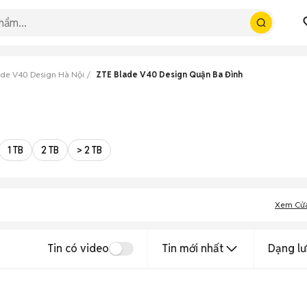
ade V40 Design Hà Nội
ZTE Blade V40 Design Quận Ba Đình
1 TB
2 TB
> 2 TB
Xem Cử
Tin có video
Tin mới nhất
Dạng lư