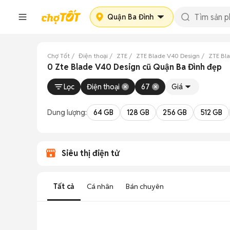
Quận Ba Đình
Chợ Tốt
Điện thoại
ZTE
ZTE Blade V40 Design
ZTE Bl
0 Zte Blade V40 Design cũ Quận Ba Đình đẹp
Lọc
Điện thoại
67
Giá
Dung lượng:
64 GB
128 GB
256 GB
512 GB
Siêu thị điện tử
Tất cả
Cá nhân
Bán chuyên