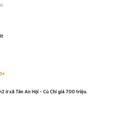
i)
it
0
2 ở xã Tân An Hội - Củ Chi giá 700 triệu.