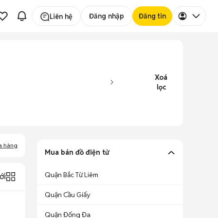
Đăng nhập
Đăng tin
Liên hệ
Xoá
lọc
a hàng
Mua bán đồ điện tử
Quận Bắc Từ Liêm
ới
Quận Cầu Giấy
Quận Đống Đa