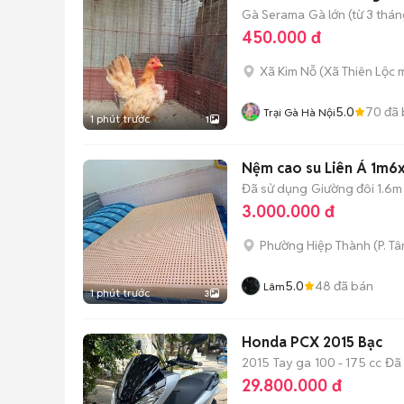
Gà Serama
Gà lớn (từ 3 thán
450.000 đ
Xã Kim Nỗ
(
Xã Thiên Lộc
m
5.0
70
đã 
Trại Gà Hà Nội
1 phút trước
1
Nệm cao su Liên Á 1m
Đã sử dụng
Giường đôi 1.6m
3.000.000 đ
Phường Hiệp Thành
(
P. T
5.0
48
đã bán
Lâm
1 phút trước
3
Honda PCX 2015 Bạc
2015
Tay ga
100 - 175 cc
Đã
29.800.000 đ