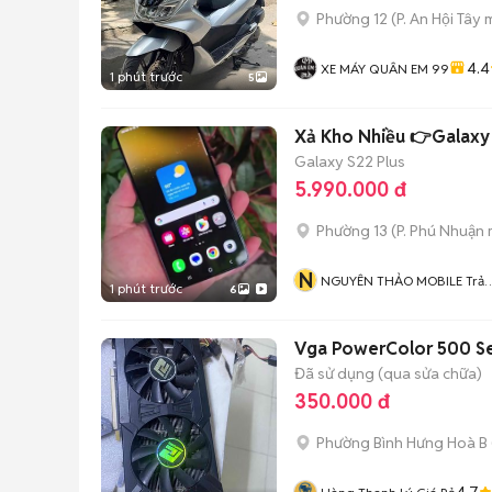
Phường 12
(
P. An Hội Tây
m
4.4
XE MÁY QUÂN EM 99
1 phút trước
5
Xả Kho Nhiều 👉Galaxy
Galaxy S22 Plus
5.990.000 đ
Phường 13
(
P. Phú Nhuận
N
NGUYÊN THẢO MOBILE Trả
1 phút trước
6
Góp
Vga PowerColor 500 Se
Đã sử dụng (qua sửa chữa)
350.000 đ
Phường Bình Hưng Hoà B
4.7