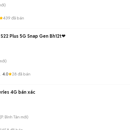
ới)
439
đã bán
 S22 Plus 5G Snap Gen Bh12t❤
mới)
4.0
28
đã bán
ries 4G bán xác
(
P. Bình Tân
mới)
1458
đã bán