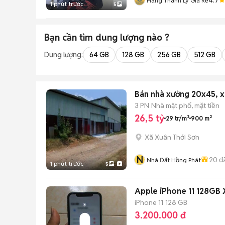
Hàng Thanh Lý Giá Rẻ
1 phút trước
5
Bạn cần tìm
dung lượng
nào ?
Dung lượng:
64 GB
128 GB
256 GB
512 GB
Bán nhà xưởng 20x45, xâ
3 PN
Nhà mặt phố, mặt tiền
26,5 tỷ
29 tr/m²
900 m²
Xã Xuân Thới Sơn
N
20
đ
Nhà Đất Hồng Phát
1 phút trước
5
Apple iPhone 11 128GB X
iPhone 11
128 GB
3.200.000 đ