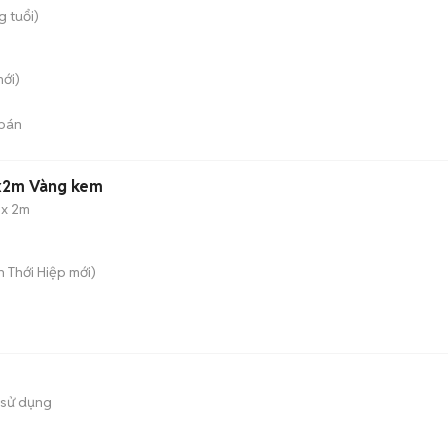
g tuổi)
ới)
bán
6x2m Vàng kem
 x 2m
ân Thới Hiệp
mới)
 sử dụng