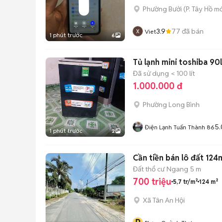
Phường Bưởi
(
P. Tây Hồ
mớ
3.9
77
đã bán
Viet
1 phút trước
6
Tủ lạnh mini toshiba 90l
Đã sử dụng
< 100 lít
1.000.000 đ
Phường Long Bình
5.
Điện Lạnh Tuấn Thành 86
1 phút trước
2
Cần tiền bán lô đất 124m
Đất thổ cư
Ngang 5 m
700 triệu
5,7 tr/m²
124 m²
Xã Tân An Hội