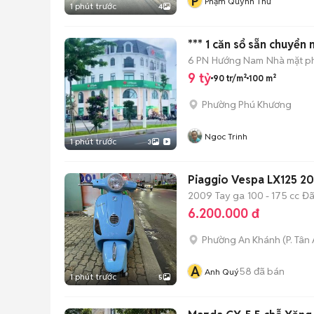
P
Phạm Quỳnh Thư
1 phút trước
4
*** 1 căn sổ sẵn chuyển
6 PN
Hướng Nam
Nhà mặt ph
9 tỷ
90 tr/m²
100 m²
Phường Phú Khương
Ngoc Trinh
1 phút trước
3
Piaggio Vespa LX125 20
2009
Tay ga
100 - 175 cc
Đã
6.200.000 đ
Phường An Khánh
(
P. Tân
A
58
đã bán
Anh Quý
1 phút trước
5