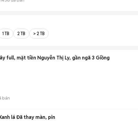
1 TB
2 TB
> 2 TB
y full, mặt tiền Nguyễn Thị Ly, gần ngã 3 Giồng
ã bán
anh lá Đã thay màn, pin