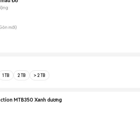
 màu Đỏ
động
 Gòn
mới)
1 TB
2 TB
> 2 TB
 Action MTB350 Xanh dương