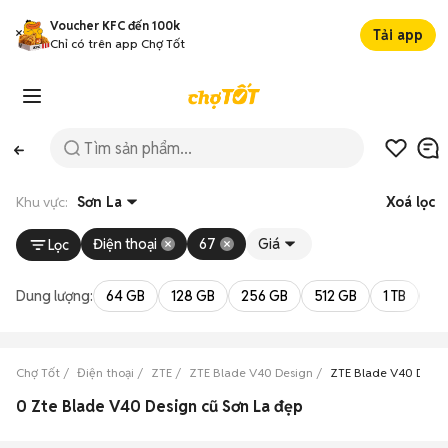
Voucher KFC đến 100k
Tải app
Chỉ có trên app Chợ Tốt
Khu vực:
Sơn La
Xoá lọc
Điện thoại
67
Giá
Lọc
Dung lượng:
64 GB
128 GB
256 GB
512 GB
1 TB
2 
Chợ Tốt
Điện thoại
ZTE
ZTE Blade V40 Design
ZTE Blade V40 Desig
0 Zte Blade V40 Design cũ Sơn La đẹp