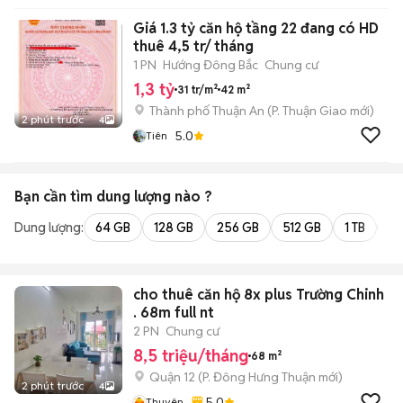
Giá 1.3 tỷ căn hộ tầng 22 đang có HD
thuê 4,5 tr/ tháng
1 PN
Hướng Đông Bắc
Chung cư
1,3 tỷ
31 tr/m²
42 m²
Thành phố Thuận An
(
P. Thuận Giao
mới)
2 phút trước
4
5.0
Tiên
Bạn cần tìm
dung lượng
nào ?
Dung lượng:
64 GB
128 GB
256 GB
512 GB
1 TB
2 
cho thuê căn hộ 8x plus Trường Chinh
. 68m full nt
2 PN
Chung cư
8,5 triệu/tháng
68 m²
Quận 12
(
P. Đông Hưng Thuận
mới)
2 phút trước
4
5.0
Thuyên