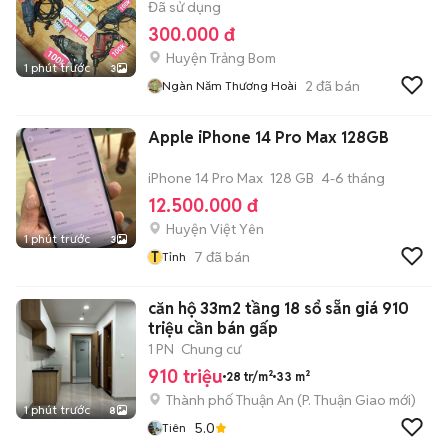
Đã sử dụng
300.000 đ
Huyện Trảng Bom
1 phút trước
3
2
đã bán
Ngàn Năm Thương Hoài
Apple iPhone 14 Pro Max 128GB
iPhone 14 Pro Max
128 GB
4-6 tháng
12.500.000 đ
Huyện Việt Yên
1 phút trước
3
T
7
đã bán
Tỉnh
căn hộ 33m2 tầng 18 sổ sẵn giá 910
triệu cần bán gấp
1 PN
Chung cư
910 triệu
28 tr/m²
33 m²
Thành phố Thuận An
(
P. Thuận Giao
mới)
1 phút trước
8
5.0
Tiên