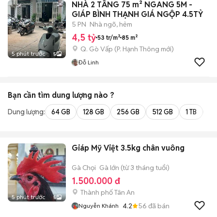
NHÀ 2 TẦNG 75 m² NGANG 5M -
GIÁP BÌNH THẠNH GIÁ NGỘP 4.5TỶ
5 PN
Nhà ngõ, hẻm
4,5 tỷ
53 tr/m²
85 m²
Q. Gò Vấp
(
P. Hạnh Thông
mới)
5 phút trước
5
Đỗ Linh
Bạn cần tìm
dung lượng
nào ?
Dung lượng:
64 GB
128 GB
256 GB
512 GB
1 TB
2 
Giáp Mỹ Việt 3.5kg chân vuông
Gà Chọi
Gà lớn (từ 3 tháng tuổi)
1.500.000 đ
Thành phố Tân An
5 phút trước
5
4.2
56
đã bán
Nguyễn Khánh