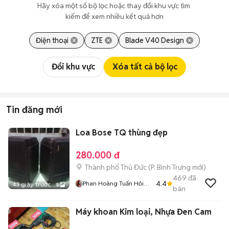
Hãy xóa một số bộ lọc hoặc thay đổi khu vực tìm 
kiếm để xem nhiều kết quả hơn
Điện thoại
ZTE
Blade V40 Design
Đổi khu vực
Xóa tất cả bộ lọc
Tin đăng mới
Loa Bose TQ thùng đẹp
280.000 đ
Thành phố Thủ Đức
(
P. Bình Trưng
mới)
469
đã
4.4
Phan Hoàng Tuấn Hỏi
43 giây trước
5
bán
Chơi Cho Vui Thì Bỏ
Qua Dùm
Máy khoan Kim loại, Nhựa Đen Cam