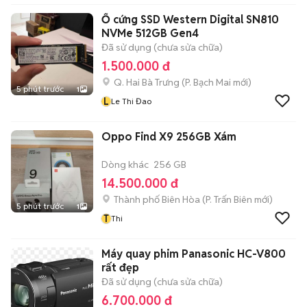
Ổ cứng SSD Western Digital SN810
NVMe 512GB Gen4
Đã sử dụng (chưa sửa chữa)
1.500.000 đ
Q. Hai Bà Trưng
(
P. Bạch Mai
mới)
5 phút trước
1
L
Le Thi Đao
Oppo Find X9 256GB Xám
Dòng khác
256 GB
14.500.000 đ
Thành phố Biên Hòa
(
P. Trấn Biên
mới)
5 phút trước
1
T
Thi
Máy quay phim Panasonic HC-V800
rất đẹp
Đã sử dụng (chưa sửa chữa)
6.700.000 đ