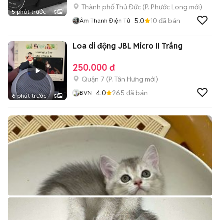
Thành phố Thủ Đức
(
P. Phước Long
mới)
5 phút trước
5
5.0
10
đã bán
Âm Thanh Điện Tử
Loa di động JBL Micro II Trắng
250.000 đ
Quận 7
(
P. Tân Hưng
mới)
4.0
265
đã bán
BVN
6 phút trước
5