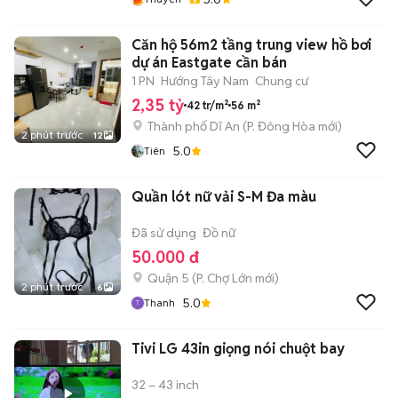
Căn hộ 56m2 tầng trung view hồ bơi
dự án Eastgate cần bán
1 PN
Hướng Tây Nam
Chung cư
2,35 tỷ
42 tr/m²
56 m²
Thành phố Dĩ An
(
P. Đông Hòa
mới)
2 phút trước
12
5.0
Tiên
Quần lót nữ vải S-M Đa màu
Đã sử dụng
Đồ nữ
50.000 đ
Quận 5
(
P. Chợ Lớn
mới)
2 phút trước
6
5.0
Thanh
Tivi LG 43in giọng nói chuột bay
32 – 43 inch