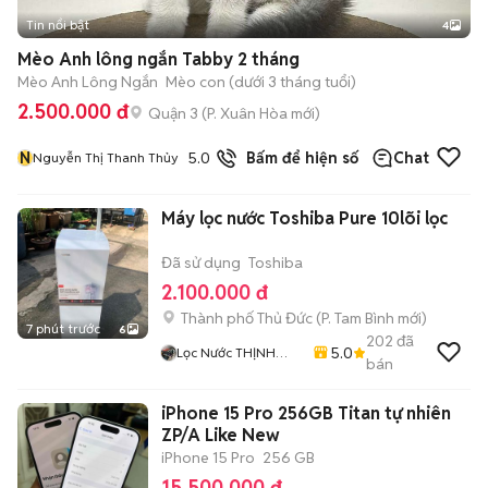
Tin nổi bật
4
Mèo Anh lông ngắn Tabby 2 tháng
Mèo Anh Lông Ngắn
Mèo con (dưới 3 tháng tuổi)
2.500.000 đ
Quận 3
(
P. Xuân Hòa
mới)
N
5.0
19
đã bán
Bấm để hiện số
Chat
Nguyễn Thị Thanh Thủy
Máy lọc nước Toshiba Pure 10lõi lọc
Đã sử dụng
Toshiba
2.100.000 đ
Thành phố Thủ Đức
(
P. Tam Bình
mới)
7 phút trước
6
202
đã
5.0
Lọc Nước THỊNH
bán
THÀNH
iPhone 15 Pro 256GB Titan tự nhiên
ZP/A Like New
iPhone 15 Pro
256 GB
15.500.000 đ