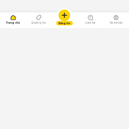
Trang chủ
Quản lý tin
Liên hệ
Tài khoản
Đăng tin
109.000 Bình chọn
Tải ứng dụng Chợ Tốt
Về Chợ Tốt
Quy chế sàn
Chính sách bảo mật
Giải quyết tranh chấp
CÔNG TY TNHH CHỢ TỐT - Người đại diện theo pháp luật:
Nguyễn Trọng Tấn; GPDKKD: 0312120782 do Sở KH & ĐT TP.HCM cấp ngày
11/01/2013;
GPMXH: 185/GP-BTTTT do Bộ Thông tin và Truyền thông
cấp ngày 09/07/2024 - Chịu trách nhiệm