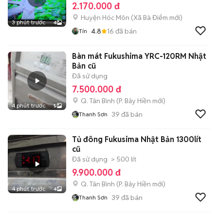
2.170.000 đ
Huyện Hóc Môn
(
Xã Bà Điểm
mới)
3 phút trước
4
4.8
16
đã bán
Tín
Bàn mát Fukushima YRC-120RM Nhật
Bản cũ
Đã sử dụng
7.500.000 đ
Q. Tân Bình
(
P. Bảy Hiền
mới)
4 phút trước
5
39
đã bán
Thanh Sơn
Tủ đông Fukusima Nhật Bản 1300lít
cũ
Đã sử dụng
> 500 lít
9.900.000 đ
Q. Tân Bình
(
P. Bảy Hiền
mới)
4 phút trước
4
39
đã bán
Thanh Sơn