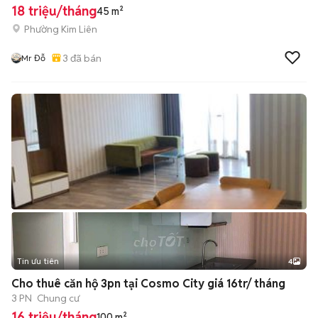
18 triệu/tháng
45 m²
Phường Kim Liên
3
đã bán
Mr Đỗ
Tin ưu tiên
4
Cho thuê căn hộ 3pn tại Cosmo City giá 16tr/ tháng
3 PN
Chung cư
16 triệu/tháng
100 m²