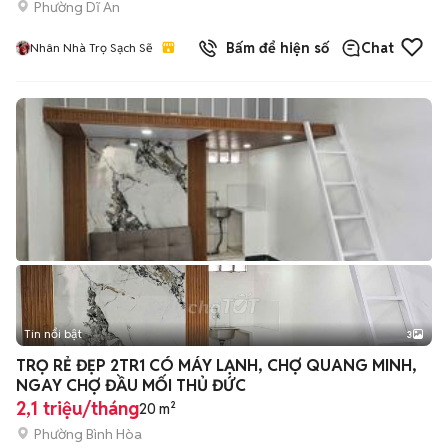
Phường Dĩ An
Bấm để hiện số
Chat
Nhân Nhà Trọ Sạch Sẽ
Tin nổi bật
3
TRỌ RẺ ĐẸP 2TR1 CÓ MÁY LẠNH, CHỢ QUANG MINH,
NGAY CHỢ ĐẦU MỐI THỦ ĐỨC
2,1 triệu/tháng
20 m²
Phường Bình Hòa