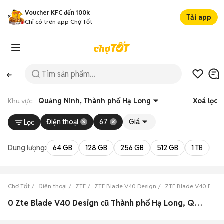
Voucher KFC đến 100k
Tải app
Chỉ có trên app Chợ Tốt
Khu vực:
Quảng Ninh, Thành phố Hạ Long
Xoá lọc
Điện thoại
67
Giá
Lọc
Dung lượng:
64 GB
128 GB
256 GB
512 GB
1 TB
2 
Chợ Tốt
Điện thoại
ZTE
ZTE Blade V40 Design
ZTE Blade V40 Desi
0 Zte Blade V40 Design cũ Thành phố Hạ Long, Quảng Ninh đẹp