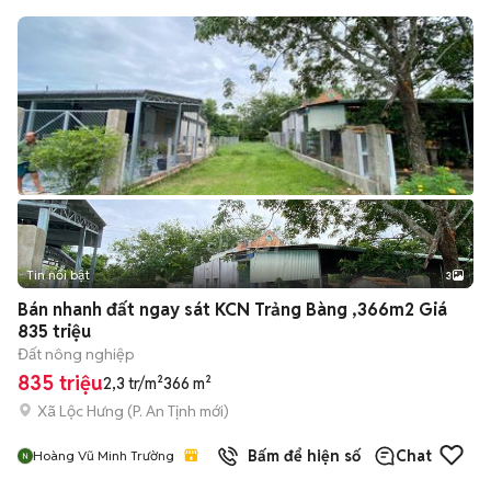
Tin nổi bật
3
Bán nhanh đất ngay sát KCN Trảng Bàng ,366m2 Giá
835 triệu
Đất nông nghiệp
835 triệu
2,3 tr/m²
366 m²
Xã Lộc Hưng
(
P. An Tịnh
mới)
Bấm để hiện số
Chat
Hoàng Vũ Minh Trường