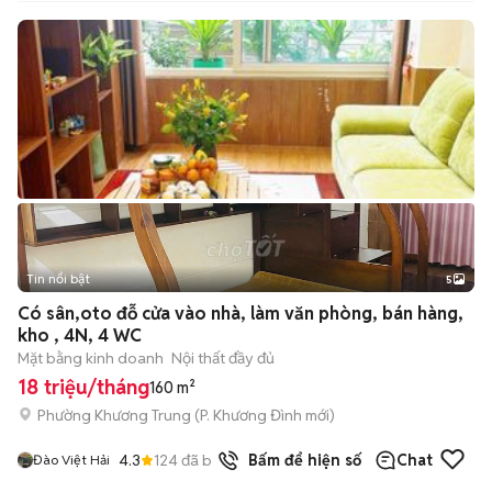
Tin nổi bật
5
Có sân,oto đỗ cửa vào nhà, làm văn phòng, bán hàng,
kho , 4N, 4 WC
Mặt bằng kinh doanh
Nội thất đầy đủ
18 triệu/tháng
160 m²
Phường Khương Trung
(
P. Khương Đình
mới)
4.3
124
đã bán
Bấm để hiện số
Chat
Đào Việt Hải