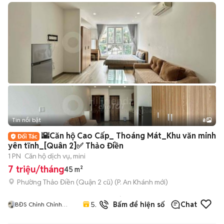
Tin nổi bật
8
+
2
🌇Căn hộ Cao Cấp_ Thoáng Mát_Khu văn minh
yên tĩnh_[Quân 2]✅ Thảo Điền
1 PN
Căn hộ dịch vụ, mini
7 triệu/tháng
45 m²
Phường Thảo Điền (Quận 2 cũ)
(
P. An Khánh
mới)
29
đã
5.0
Bấm để hiện số
Chat
BĐS Chỉnh Chỉnh
bán
Apartment Tư Vấn
Căn Hộ TPHCM