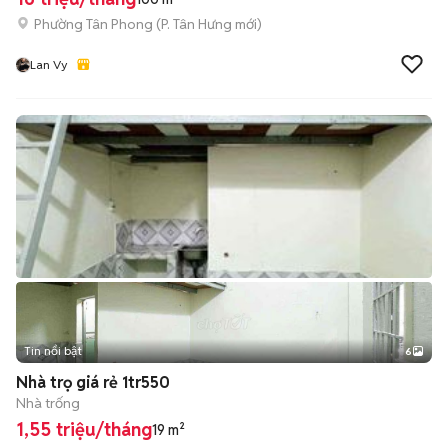
Phường Tân Phong
(
P. Tân Hưng
mới)
Lan Vy
Tin nổi bật
6
+
2
Nhà trọ giá rẻ 1tr550
Nhà trống
1,55 triệu/tháng
19 m²