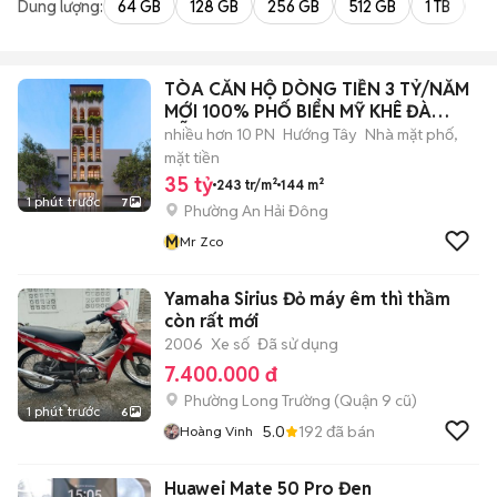
Dung lượng:
64 GB
128 GB
256 GB
512 GB
1 TB
2 
TÒA CĂN HỘ DÒNG TIỀN 3 TỶ/NĂM
MỚI 100% PHỐ BIỂN MỸ KHÊ ĐÀ
NẴNG
nhiều hơn 10 PN
Hướng Tây
Nhà mặt phố,
mặt tiền
35 tỷ
243 tr/m²
144 m²
1 phút trước
7
Phường An Hải Đông
M
Mr Zco
Yamaha Sirius Đỏ máy êm thì thầm
còn rất mới
2006
Xe số
Đã sử dụng
7.400.000 đ
Phường Long Trường (Quận 9 cũ)
1 phút trước
6
5.0
192
đã bán
Hoàng Vinh
Huawei Mate 50 Pro Đen