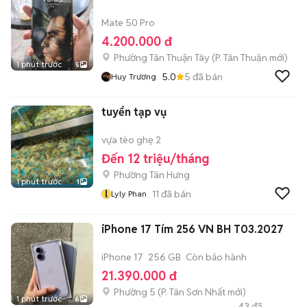
Mate 50 Pro
4.200.000 đ
Phường Tân Thuận Tây
(
P. Tân Thuận
mới)
1 phút trước
5
5.0
5
đã bán
Huy Trương
tuyển tạp vụ
vựa tèo ghẹ 2
Đến 12 triệu/tháng
Phường Tân Hưng
1 phút trước
1
l
11
đã bán
Lyly Phan
iPhone 17 Tím 256 VN BH T03.2027
iPhone 17
256 GB
Còn bảo hành
21.390.000 đ
Phường 5
(
P. Tân Sơn Nhất
mới)
1 phút trước
6
43
đã