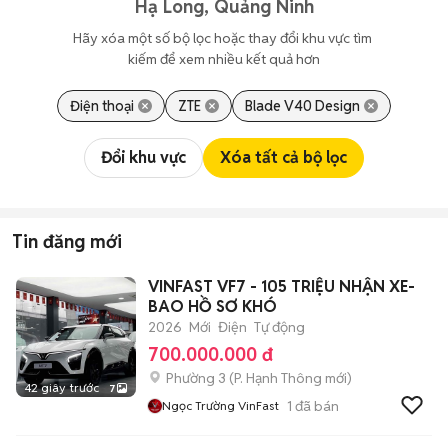
Hạ Long, Quảng Ninh
Hãy xóa một số bộ lọc hoặc thay đổi khu vực tìm 
kiếm để xem nhiều kết quả hơn
Điện thoại
ZTE
Blade V40 Design
Đổi khu vực
Xóa tất cả bộ lọc
Tin đăng mới
VINFAST VF7 - 105 TRIỆU NHẬN XE-
BAO HỒ SƠ KHÓ
2026
Mới
Điện
Tự động
700.000.000 đ
Phường 3
(
P. Hạnh Thông
mới)
42 giây trước
7
1
đã bán
Ngọc Trường VinFast