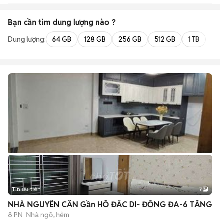
Bạn cần tìm
dung lượng
nào ?
Dung lượng:
64 GB
128 GB
256 GB
512 GB
1 TB
2 
Tin ưu tiên
7
+
2
NHÀ NGUYÊN CĂN Gần HỒ ĐẮC DI- ĐỐNG ĐA-6 TẦNG
8 PN
Nhà ngõ, hẻm