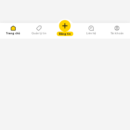
Trang chủ
Quản lý tin
Liên hệ
Tài khoản
Đăng tin
109.000 Bình chọn
Tải ứng dụng Chợ Tốt
Về Chợ Tốt
Quy chế sàn
Chính sách bảo mật
Giải quyết tranh chấp
CÔNG TY TNHH CHỢ TỐT - Người đại diện theo pháp luật:
Nguyễn Trọng Tấn; GPDKKD: 0312120782 do Sở KH & ĐT TP.HCM cấp ngày
11/01/2013;