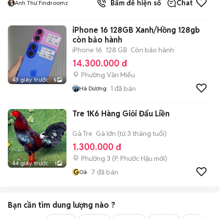
Bấm để hiện số
Chat
Anh Thư Findroomz
iPhone 16 128GB Xanh/Hồng 128gb
còn bảo hành
iPhone 16
128 GB
Còn bảo hành
14.300.000 đ
Phường Văn Miếu
43 giây trước
5
1
đã bán
Hà Dương
Tre 1K6 Hàng Giỏi Đấu Liền
Gà Tre
Gà lớn (từ 3 tháng tuổi)
1.300.000 đ
Phường 3
(
P. Phước Hậu
mới)
44 giây trước
1
G
7
đã bán
Gà
Bạn cần tìm
dung lượng
nào ?