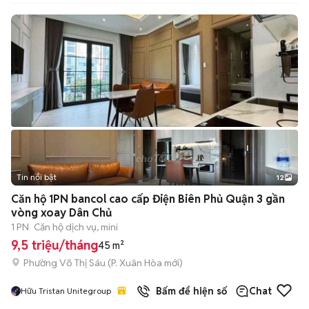
Tin nổi bật
12
+
2
Căn hộ 1PN bancol cao cấp Điện Biên Phủ Quận 3 gần
vòng xoay Dân Chủ
1 PN
Căn hộ dịch vụ, mini
9,5 triệu/tháng
45 m²
Phường Võ Thị Sáu
(
P. Xuân Hòa
mới)
Bấm để hiện số
Chat
Hữu Tristan Unitegroup