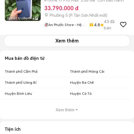
iPhone 17 Pro Max
256 GB
Còn bảo hành
33.790.000 đ
Phường 5
(
P. Tân Sơn Nhất
mới)
1 phút trước
6
43
đã
4.8
An Phước Store - Hệ
bán
Thống Bán Lẻ Di Động
Chính Hãng Việt Nam
Xem thêm
Mua bán đồ điện tử
Thành phố Cẩm Phả
Thành phố Móng Cái
Thành phố Uông Bí
Huyện Ba Chẽ
Huyện Bình Liêu
Huyện Cô Tô
Xem thêm
Tiện ích