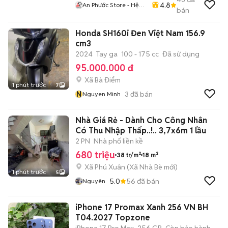
4.8
An Phước Store - Hệ
bán
Thống Bán Lẻ Di Động
Chính Hãng Việt Nam
Honda SH160i Đen Việt Nam 156.9
cm3
2024
Tay ga
100 - 175 cc
Đã sử dụng
95.000.000 đ
Xã Bà Điểm
1 phút trước
7
N
3
đã bán
Nguyen Minh
Nhà Giá Rẻ - Dành Cho Công Nhân
Có Thu Nhập Thấp..!.. 3,7x6m 1 lầu
2 PN
Nhà phố liền kề
680 triệu
38 tr/m²
18 m²
Xã Phú Xuân
(
Xã Nhà Bè
mới)
1 phút trước
5
5.0
56
đã bán
Nguyên
iPhone 17 Promax Xanh 256 VN BH
T04.2027 Topzone