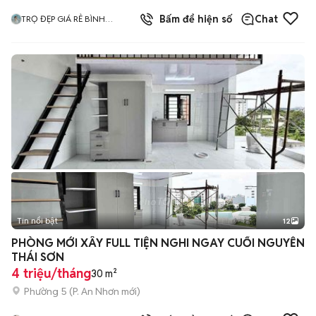
1
đã bán
Bấm để hiện số
Chat
TRỌ ĐẸP GIÁ RẺ BÌNH
DƯƠNG
Tin nổi bật
12
+
2
PHÒNG MỚI XÂY FULL TIỆN NGHI NGAY CUỐI NGUYỄN
THÁI SƠN
4 triệu/tháng
30 m²
Phường 5
(
P. An Nhơn
mới)