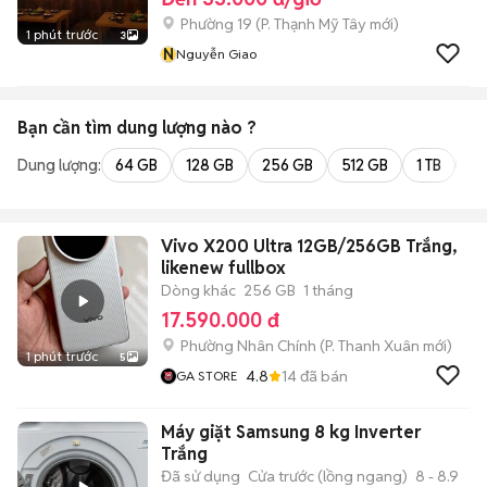
Phường 19
(
P. Thạnh Mỹ Tây
mới)
1 phút trước
3
N
Nguyễn Giao
Bạn cần tìm
dung lượng
nào ?
Dung lượng:
64 GB
128 GB
256 GB
512 GB
1 TB
2 
Vivo X200 Ultra 12GB/256GB Trắng,
likenew fullbox
Dòng khác
256 GB
1 tháng
17.590.000 đ
Phường Nhân Chính
(
P. Thanh Xuân
mới)
1 phút trước
5
4.8
14
đã bán
GA STORE
Máy giặt Samsung 8 kg Inverter
Trắng
Đã sử dụng
Cửa trước (lồng ngang)
8 - 8.9