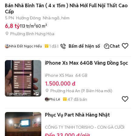
+
2
Bán Nhà Bình Tân ( 4 x 15m ) Nhà Mới Full Nội Thất Cao
Cấp
5 PN
Hướng Đông
Nhà ngõ, hẻm
6,8 tỷ
113 tr/m²
60 m²
Phường Bình Hưng Hòa
1
đã bán
Bấm để hiện số
Chat
Nhà Đất Ngọc Hiếu
iPhone Xs Max 64GB Vàng Đồng Sọc
iPhone XS Max
64 GB
1.500.000 đ
Phường Hoá An
(
P. Biên Hòa
mới)
1 phút trước
4
47
đã bán
Phú Lê
Phục Vụ Part Nhà Hàng Nhật
CÔNG TY TNHH TORISHO - CON GÀ CƯỜI
Đến 33.000 đ/giờ