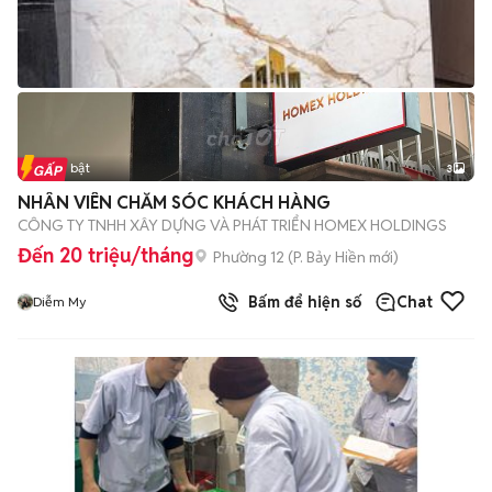
Tin nổi bật
3
NHÂN VIÊN CHĂM SÓC KHÁCH HÀNG
CÔNG TY TNHH XÂY DỰNG VÀ PHÁT TRIỂN HOMEX HOLDINGS
Đến 20 triệu/tháng
Phường 12
(
P. Bảy Hiền
mới)
Bấm để hiện số
Chat
Diễm My