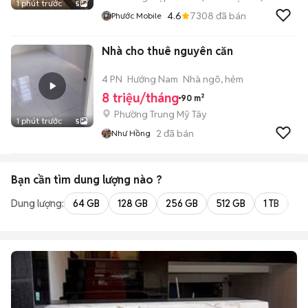
1 phút trước
5
4.6
7308
đã bán
Phước Mobile
Nhà cho thuê nguyên căn
4 PN
Hướng Nam
Nhà ngõ, hẻm
8 triệu/tháng
90 m²
Phường Trung Mỹ Tây
1 phút trước
5
2
đã bán
Như Hồng
Bạn cần tìm
dung lượng
nào ?
Dung lượng:
64 GB
128 GB
256 GB
512 GB
1 TB
2 