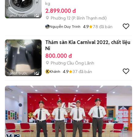
kg
2.899.000 đ
1 phút trước
3
Phường 12
(
P. Bình Thạnh
mới)
4.9
78
đã bán
Nguyễn Duy Trinh
Thảm sàn Kia Carnival 2022, chất liệu
Nỉ
800.000 đ
Phường Cầu Ông Lãnh
K
4.9
37
đã bán
Khánh
1 phút trước
3