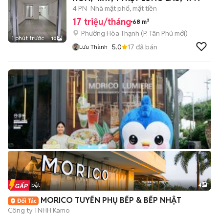
4 PN
Nhà mặt phố, mặt tiền
17 triệu/tháng
68 m²
Phường Hòa Thạnh
(
P. Tân Phú
mới)
1 phút trước
10
5.0
17
đã bán
Lưu Thành
Tin nổi bật
4
MORICO TUYỂN PHỤ BẾP & BẾP NHẬT
Công ty TNHH Kamo