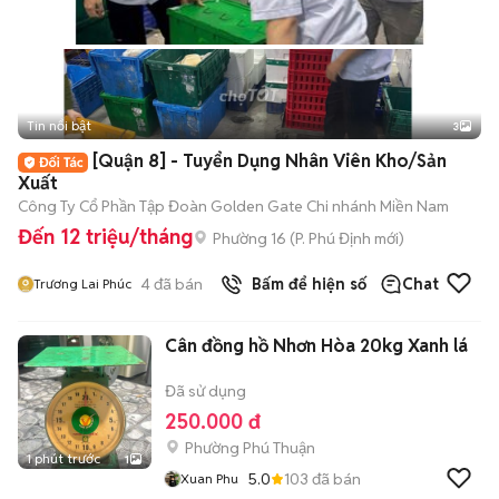
Tin nổi bật
3
[Quận 8] - Tuyển Dụng Nhân Viên Kho/Sản
Xuất
Công Ty Cổ Phần Tập Đoàn Golden Gate Chi nhánh Miền Nam
Đến 12 triệu/tháng
Phường 16
(
P. Phú Định
mới)
4
đã bán
Bấm để hiện số
Chat
Trương Lai Phúc
Cân đồng hồ Nhơn Hòa 20kg Xanh lá
Đã sử dụng
250.000 đ
Phường Phú Thuận
1 phút trước
1
5.0
103
đã bán
Xuan Phu