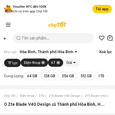
Voucher KFC đến 100k
Tải app
Chỉ có trên app Chợ Tốt
Khu vực:
Hòa Bình, Thành phố Hòa Bình
Xoá lọc
Điện thoại
67
Giá
Lọc
Dung lượng:
64 GB
128 GB
256 GB
512 GB
1 TB
2 
Chợ Tốt
Điện thoại
ZTE
ZTE Blade V40 Design
ZTE Blade V40 Desig
0 Zte Blade V40 Design cũ Thành phố Hòa Bình, Hòa Bình đẹp