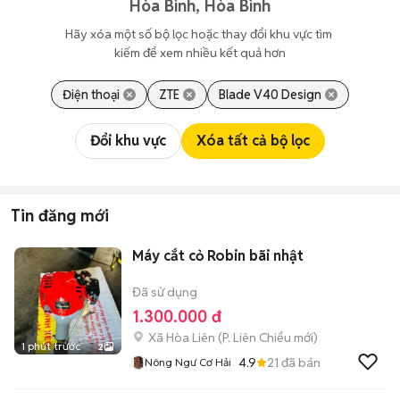
Hòa Bình, Hòa Bình
Hãy xóa một số bộ lọc hoặc thay đổi khu vực tìm 
kiếm để xem nhiều kết quả hơn
Điện thoại
ZTE
Blade V40 Design
Đổi khu vực
Xóa tất cả bộ lọc
Tin đăng mới
Máy cắt cỏ Robin bãi nhật
Đã sử dụng
1.300.000 đ
Xã Hòa Liên
(
P. Liên Chiểu
mới)
1 phút trước
2
4.9
21
đã bán
Nông Ngư Cơ Hải