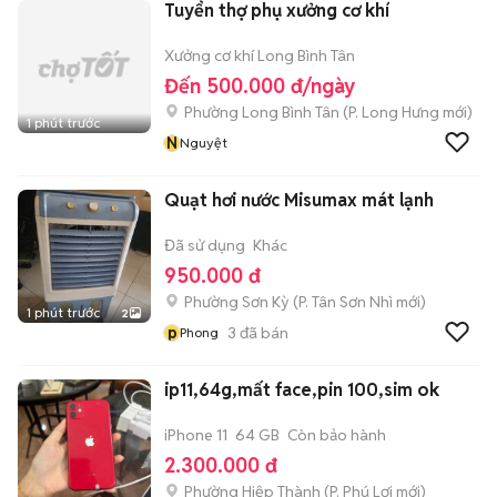
Tuyển thợ phụ xưởng cơ khí
Xưởng cơ khí Long Bình Tân
Đến 500.000 đ/ngày
Phường Long Bình Tân
(
P. Long Hưng
mới)
1 phút trước
N
Nguyệt
Quạt hơi nước Misumax mát lạnh
Đã sử dụng
Khác
950.000 đ
Phường Sơn Kỳ
(
P. Tân Sơn Nhì
mới)
1 phút trước
2
p
3
đã bán
Phong
ip11,64g,mất face,pin 100,sim ok
iPhone 11
64 GB
Còn bảo hành
2.300.000 đ
Phường Hiệp Thành
(
P. Phú Lợi
mới)