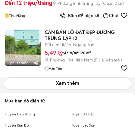
Đến 12 triệu/tháng
Phường Bình Trưng Tây (Quận 2 cũ)
T
Bấm để hiện số
Chat
Thu Hằng
CẦN BÁN LÔ ĐẤT ĐẸP ĐƯỜNG
TRUNG LẬP 12
Đất nền dự án
Ngang 6 m
5,49 tỷ
46 tr/m²
120 m²
Phường Hòa Hiệp Nam
(
P. Hải Vân
mới)
2 phút trước
3
Văn Tân
Xem thêm
Mua bán đồ điện tử
Huyện Cao Phong
Huyện Đà Bắc
Huyện Kim Bôi
Huyện Lạc Sơn