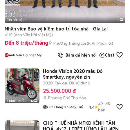
Tin nổi bật
1
Nhân viên Bảo vệ kiêm bảo trì tòa nhà - Gia Lai
VUS (Anh Văn Hội Việt Mỹ)
Đến 8 triệu/tháng
Phường Thắng Lợi
(
P. An Phú
mới)
Bấm để hiện số
Chat
Anh Văn Hội Việt Mỹ
Honda Vision 2020 màu Đỏ
Smartkey, nguyên zin
2020
Tay ga
Đã sử dụng
25.500.000 đ
Phường Phú Thọ Hòa
1 phút trước
13
421
đã
4.4
Cửa Hàng Xe Máy Tuấn
bán
Đạt
CHO THUÊ NHÀ MTKD KÊNH TÂN
HOÁ, 4x17, 1 TRỆT LỬNG LẦU, 4PN