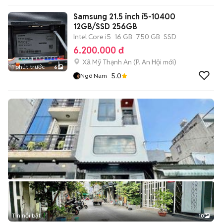
Samsung 21.5 inch i5-10400
12GB/SSD 256GB
Intel Core i5
16 GB
750 GB
SSD
6.200.000 đ
Xã Mỹ Thạnh An
(
P. An Hội
mới)
1 phút trước
6
5.0
Ngô Nam
Tin nổi bật
10