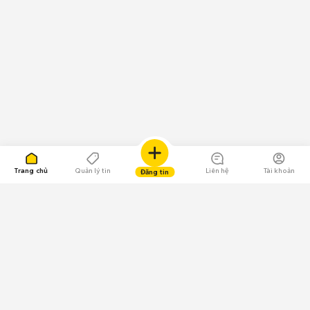
Trang chủ
Quản lý tin
Liên hệ
Tài khoản
Đăng tin
109.000 Bình chọn
Tải ứng dụng Chợ Tốt