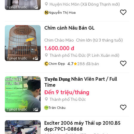
Huyện Hóc Môn
(
Xã Đông Thạnh
mới)
1 phút trước
1
N
Nguyễn Thị Hoa
Chim cảnh Nâu Bán GL
Chim Chào Mào
Chim lớn (từ 3 tháng tuổi)
1.600.000 đ
Thành phố Thủ Đức
(
P. Linh Xuân
mới)
1 phút trước
6
C
4.7
288
đã bán
Chim Đẹp
𝐓𝐮𝐲𝐞̂̉𝐧 𝐃𝐮̣𝐧𝐠 Nhân Viên Part / Full
Time
Đến 9 triệu/tháng
Thành phố Thủ Đức
Trân Châu
1 phút trước
3
Exciter 2006 máy Thái up 2010.BS
đẹp:79C1-08868