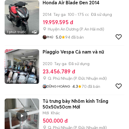
Honda Air Blade Đen 2014
2014
Tay ga
100 - 175 cc
Đã sử dụng
19.959.595 đ
Huyện An Dương
(
P. An Hải
mới)
1 phút trước
4
5.0
94
đã bán
PHÚ
Piaggio Vespa Cả nam và nữ
2020
Tay ga
Đã sử dụng
23.456.789 đ
Q. Phú Nhuận
(
P. Đức Nhuận
mới)
1 phút trước
11
4.3
70
đã bán
DŨNG HOÀNG
Tủ trưng bày Nhôm kính Trắng
50x50x50cm Mới
Mới
Khác
500.000 đ
Q. Phú Nhuận
(
P. Đức Nhuận
mới)