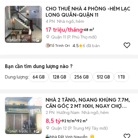
CHO THUÊ NHÀ 4 PHÒNG -HẺM LẠC
LONG QUÂN-QUẬN 11
4 PN
Nhà ngõ, hẻm
17 triệu/tháng
48 m²
Quận 11
(
P. Phú Thọ
mới)
1 phút trước
10
4.5
6
đã bán
Tố Trinh Ori
Bạn cần tìm
dung lượng
nào ?
Dung lượng:
64 GB
128 GB
256 GB
512 GB
1 TB
2 
NHÀ 2 TẦNG, NGANG KHỦNG 7.7M,
CĂN GÓC 2 MT HXH, NGAY CHỢ
ĐÔNG BẮC,
2 PN
Hướng Nam
Nhà ngõ, hẻm
8,5 tỷ
92 tr/m²
92 m²
Quận 12
(
P. Trung Mỹ Tây
mới)
1 phút trước
8
Nhà Đất Vinh Nguyễn