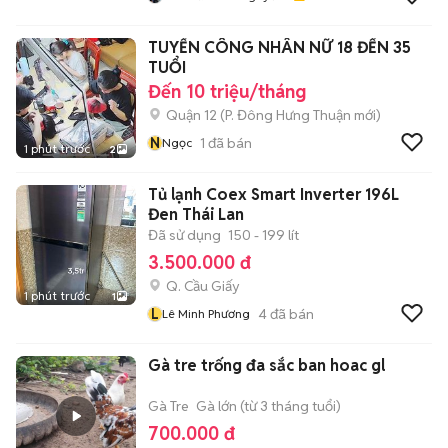
TUYỂN CÔNG NHÂN NỮ 18 ĐẾN 35
TUỔI
Đến 10 triệu/tháng
Quận 12
(
P. Đông Hưng Thuận
mới)
N
1
đã bán
Ngọc
1 phút trước
2
Tủ lạnh Coex Smart Inverter 196L
Đen Thái Lan
Đã sử dụng
150 - 199 lít
3.500.000 đ
Q. Cầu Giấy
1 phút trước
1
L
4
đã bán
Lê Minh Phương
Gà tre trống đa sắc ban hoac gl
Gà Tre
Gà lớn (từ 3 tháng tuổi)
700.000 đ