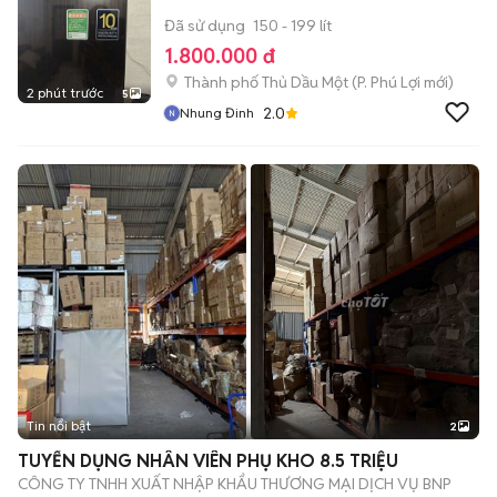
Đã sử dụng
150 - 199 lít
1.800.000 đ
Thành phố Thủ Dầu Một
(
P. Phú Lợi
mới)
2 phút trước
5
2.0
Nhung Đinh
Tin nổi bật
2
TUYỂN DỤNG NHÂN VIÊN PHỤ KHO 8.5 TRIỆU
CÔNG TY TNHH XUẤT NHẬP KHẨU THƯƠNG MẠI DỊCH VỤ BNP