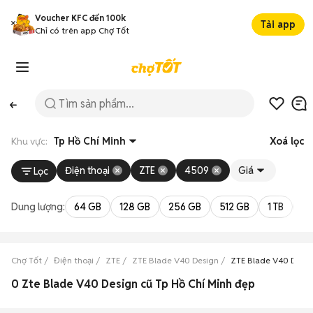
Voucher KFC đến 100k
Tải app
Chỉ có trên app Chợ Tốt
Khu vực:
Tp Hồ Chí Minh
Xoá lọc
Điện thoại
ZTE
4509
Giá
Lọc
Dung lượng:
64 GB
128 GB
256 GB
512 GB
1 TB
2 
Chợ Tốt
Điện thoại
ZTE
ZTE Blade V40 Design
ZTE Blade V40 Desig
0 Zte Blade V40 Design cũ Tp Hồ Chí Minh đẹp