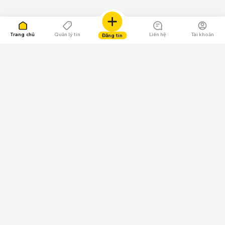
Trang chủ
Quản lý tin
Liên hệ
Tài khoản
Đăng tin
109.000 Bình chọn
Tải ứng dụng Chợ Tốt
Về Chợ Tốt
Quy chế sàn
Chính sách bảo mật
Giải quyết tranh chấp
CÔNG TY TNHH CHỢ TỐT - Người đại diện theo pháp luật:
Nguyễn Trọng Tấn; GPDKKD: 0312120782 do Sở KH & ĐT TP.HCM cấp ngày
11/01/2013;
GPMXH: 185/GP-BTTTT do Bộ Thông tin và Truyền thông
cấp ngày 09/07/2024 - Chịu trách nhiệm