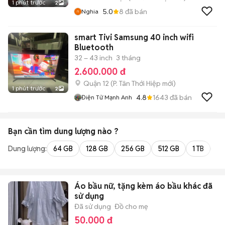
1 phút trước
2
5.0
8
đã bán
Nghia
smart Tivi Samsung 40 inch wifi
Bluetooth
32 – 43 inch
3 tháng
2.600.000 đ
Quận 12
(
P. Tân Thới Hiệp
mới)
1 phút trước
2
4.8
1643
đã bán
Điện Tử Mạnh Anh
Bạn cần tìm
dung lượng
nào ?
Dung lượng:
64 GB
128 GB
256 GB
512 GB
1 TB
2 
Áo bầu nữ, tặng kèm áo bầu khác đã
sử dụng
Đã sử dụng
Đồ cho mẹ
50.000 đ