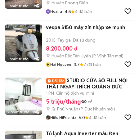
Huyện Phong Điền
1 phút trước
2
4.8
4
đã bán
Hoang
vespa S150 máy zin nhập xe mạnh
2010
Tay ga
Đã sử dụng
8.200.000 đ
Huyện Bắc Tân Uyên
(
P. Vĩnh Tân
mới)
1 phút trước
2
H
3.7
7
đã bán
Hai Nguyen
STUDIO CỬA SỔ FULL NỘI
THẤT NGAY THÍCH QUẢNG ĐỨC
1 PN
Căn hộ dịch vụ, mini
5 triệu/tháng
30 m²
Q. Phú Nhuận
(
P. Đức Nhuận
mới)
2 phút trước
10
5.0
4
đã bán
Hiếu HiFriendz
Tủ lạnh Aqua Inverter màu Đen