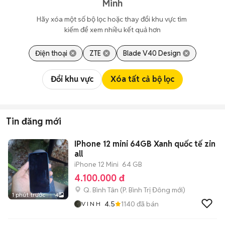
Minh
Hãy xóa một số bộ lọc hoặc thay đổi khu vực tìm 
kiếm để xem nhiều kết quả hơn
Điện thoại
ZTE
Blade V40 Design
Đổi khu vực
Xóa tất cả bộ lọc
Tin đăng mới
IPhone 12 mini 64GB Xanh quốc tế zin
all
iPhone 12 Mini
64 GB
4.100.000 đ
Q. Bình Tân
(
P. Bình Trị Đông
mới)
1 phút trước
4
4.5
1140
đã bán
V I N H