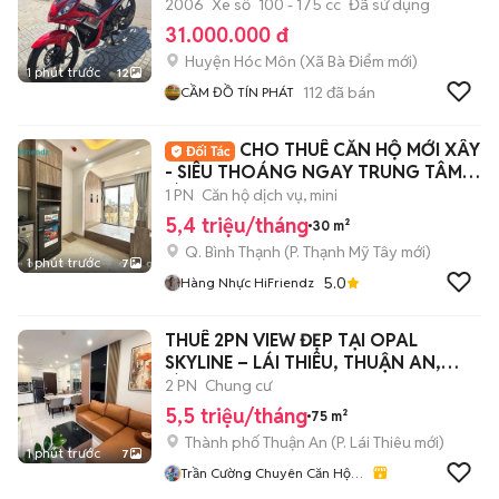
2006
Xe số
100 - 175 cc
Đã sử dụng
31.000.000 đ
Huyện Hóc Môn
(
Xã Bà Điểm
mới)
1 phút trước
12
112
đã bán
CẦM ĐỒ TÍN PHÁT
CHO THUÊ CĂN HỘ MỚI XÂY
- SIÊU THOÁNG NGAY TRUNG TÂM
BÌNH THẠNH
1 PN
Căn hộ dịch vụ, mini
5,4 triệu/tháng
30 m²
Q. Bình Thạnh
(
P. Thạnh Mỹ Tây
mới)
1 phút trước
7
5.0
Hàng Nhực HiFriendz
THUÊ 2PN VIEW ĐẸP TẠI OPAL
SKYLINE – LÁI THIÊU, THUẬN AN,
BÌNH DƯƠNG
2 PN
Chung cư
5,5 triệu/tháng
75 m²
Thành phố Thuận An
(
P. Lái Thiêu
mới)
1 phút trước
7
Trần Cường Chuyên Căn Hộ
Bình Dương