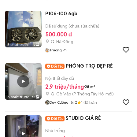
P106-100 6gb
Đã sử dụng (chưa sửa chữa)
500.000 đ
Q. Hà Đông
5 phút trước
2
Truong Ph
PHÒNG TRỌ ĐẸP RẺ
Nội thất đầy đủ
2,9 triệu/tháng
28 m²
Q. Gò Vấp
(
P. Thông Tây Hội
mới)
6 phút trước
10
5.0
1
đã bán
Duy Cường
STUDIO GIÁ RẺ
Nhà trống