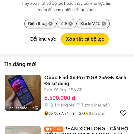
Hãy xóa một số bộ lọc hoặc thay đổi khu vực tìm 
kiếm để xem nhiều kết quả hơn
Điện thoại
ZTE
Blade V40
Đổi khu vực
Xóa tất cả bộ lọc
Tin đăng mới
Oppo Find X6 Pro 12GB 256GB Xanh
Đã sử dụng
Find X6 Pro
256 GB
6.500.000 đ
Q. Hoàng Mai
(
P. Tương Mai
mới)
1 phút trước
6
B
3.0
8
đã bán
Bố Của An Nhiên
PHAN XÍCH LONG - CĂN HỘ