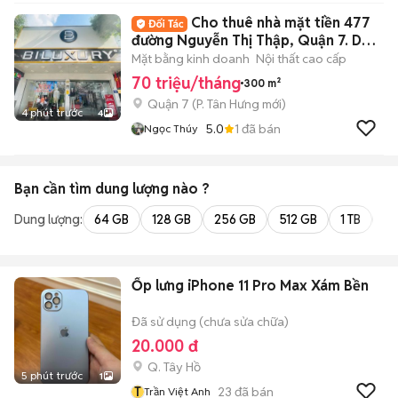
Cho thuê nhà mặt tiền 477
đường Nguyễn Thị Thập, Quận 7. DT:
10x30m
Mặt bằng kinh doanh
Nội thất cao cấp
70 triệu/tháng
300 m²
Quận 7
(
P. Tân Hưng
mới)
4 phút trước
4
5.0
1
đã bán
Ngọc Thúy
Bạn cần tìm
dung lượng
nào ?
Dung lượng:
64 GB
128 GB
256 GB
512 GB
1 TB
2 
Ốp lưng iPhone 11 Pro Max Xám Bền
Đã sử dụng (chưa sửa chữa)
20.000 đ
Q. Tây Hồ
5 phút trước
1
T
23
đã bán
Trần Việt Anh