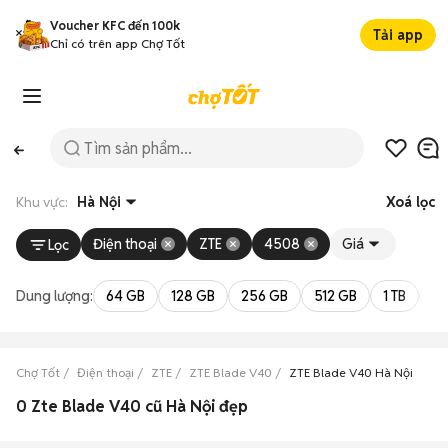
Voucher KFC đến 100k
Tải app
Chỉ có trên app Chợ Tốt
Khu vực:
Hà Nội
Xoá lọc
Điện thoại
ZTE
4508
Giá
Lọc
Dung lượng:
64 GB
128 GB
256 GB
512 GB
1 TB
2 
Chợ Tốt
Điện thoại
ZTE
ZTE Blade V40
ZTE Blade V40 Hà Nội
0 Zte Blade V40 cũ Hà Nội đẹp