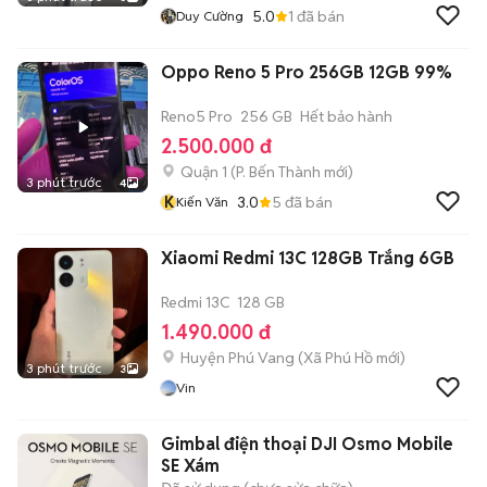
5.0
1
đã bán
Duy Cường
Oppo Reno 5 Pro 256GB 12GB 99%
Reno5 Pro
256 GB
Hết bảo hành
2.500.000 đ
Quận 1
(
P. Bến Thành
mới)
3 phút trước
4
K
3.0
5
đã bán
Kiến Văn
Xiaomi Redmi 13C 128GB Trắng 6GB
Redmi 13C
128 GB
1.490.000 đ
Huyện Phú Vang
(
Xã Phú Hồ
mới)
3 phút trước
3
Vin
Gimbal điện thoại DJI Osmo Mobile
SE Xám