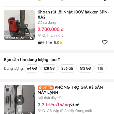
Khoan rút lõi Nhật 100V hakken SPN-
8A2
Đã sử dụng
2.700.000 đ
Q. Thanh Khê
2 phút trước
1
m
5.0
Mr Shin
Bạn cần tìm
dung lượng
nào ?
Dung lượng:
64 GB
128 GB
256 GB
512 GB
1 TB
2 
PHÒNG TRỌ GIÁ RẺ SẴN
MÁY LẠNH
Nội thất đầy đủ
3,2 triệu/tháng
28 m²
Q. Gò Vấp
(
P. An Hội Đông
mới)
3 phút trước
3