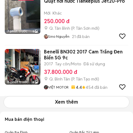
Quạt hơi nước Tiankeplus Jet20-Pro
Mới
Khác
250.000 đ
Q. Tân Bình
(
P. Tân Sơn
mới)
7 phút trước
5
21
đã bán
Sino Nguyễn
Benelli BN302 2017 Cam Trắng Đen
Biển SG 9c
2017
Tay côn/Moto
Đã sử dụng
37.800.000 đ
Q. Bình Tân
(
P. Tân Tạo
mới)
8 phút trước
8
4.4
454
đã bán
VIỆT MOTOR
Xem thêm
Mua bán điện thoại
Quận Ba Đình
Quận Bắc Từ Liêm