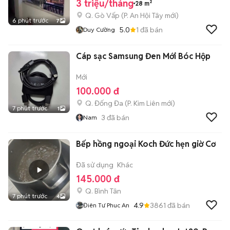
3 triệu/tháng
28 m²
Q. Gò Vấp
(
P. An Hội Tây
mới)
6 phút trước
7
5.0
1
đã bán
Duy Cường
Cáp sạc Samsung Đen Mới Bóc Hộp
Mới
100.000 đ
Q. Đống Đa
(
P. Kim Liên
mới)
7 phút trước
1
3
đã bán
Nam
Bếp hồng ngoại Koch Đức hẹn giờ Cơ
Đã sử dụng
Khác
145.000 đ
Q. Bình Tân
7 phút trước
4
4.9
3861
đã bán
Điên Tư Phuc An