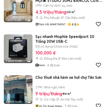
MỚI🔥 STUDIO 30M2 BANCOL CỬA
SỔ - FULL NT 100%
1 PN
Căn hộ dịch vụ, mini
4,5 triệu/tháng
30 m²
Q. Phú Nhuận
(
P. Cầu Kiệu
mới)
1 phút trước
12
4.8
Tâm Hồ APARTMENT
Sạc nhanh Mophie Speedport 20
Trắng 20W USB-C
Đã sử dụng (chưa sửa chữa)
100.000 đ
Q. Đống Đa
(
P. Kim Liên
mới)
2 phút trước
1
3
đã bán
Nam
Cho thuê nhà hẻm xe hơi chợ Tân Sơn
2 PN
Nhà ngõ, hẻm
9 triệu/tháng
84 m²
Q. Gò Vấp
(
P. An Hội Tây
mới)
2 phút trước
6
V
7
đã bán
Vo Thi Xuan Ngoc