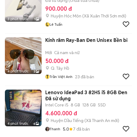
Đã sử dụng (chưa sửa chữa)
900.000 đ
Huyện Hóc Môn
(
Xã Xuân Thới Sơn
mới)
3 phút trước
1
L
Lê Tuấn
Kính râm Ray-Ban Đen Unisex Bền bỉ
Mới
Cả nam và nữ
50.000 đ
Q. Tây Hồ
4 phút trước
2
T
23
đã bán
Trần Việt Anh
Lenovo IdeaPad 3 82HS i5 8GB Đen
Đã sử dụng
Intel Core i5
8 GB
128 GB
SSD
4.600.000 đ
Huyện Dầu Tiếng
(
Xã Thanh An
mới)
4 phút trước
6
5.0
7
đã bán
Thanh