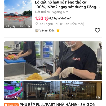
Lô đất nở hậu sổ riêng thổ cư
100%,162m2 ngay sát đường Đồng
Khởi
Đất thổ cư
Ngang 6 m
1,33 tỷ
8,2 tr/m²
162 m²
Xã Thạnh Phú
(
P. Tân Triều
mới)
43 giây trước
3
Tạ Minh Đức
Tin nổi bật
5
PHỤ BẾP FULL/PART NHÀ HÀNG - SAIGON