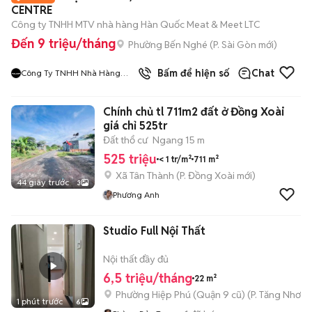
CENTRE
Công ty TNHH MTV nhà hàng Hàn Quốc Meat & Meet LTC
Đến 9 triệu/tháng
Phường Bến Nghé
(
P. Sài Gòn
mới)
9
đã bán
Bấm để hiện số
Chat
Công Ty TNHH Nhà Hàng
Hàn Quốc Meat And Meet
Chính chủ tl 711m2 đất ở Đồng Xoài
giá chỉ 525tr
Đất thổ cư
Ngang 15 m
525 triệu
< 1 tr/m²
711 m²
Xã Tân Thành
(
P. Đồng Xoài
mới)
44 giây trước
3
Phương Anh
Studio Full Nội Thất
Nội thất đầy đủ
6,5 triệu/tháng
22 m²
Phường Hiệp Phú (Quận 9 cũ)
(
P. Tăng Nhơn 
1 phút trước
6