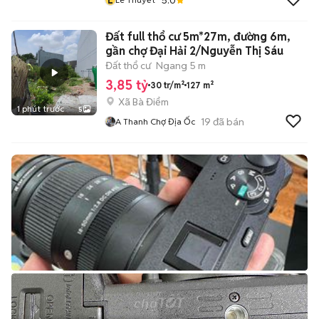
Đất full thổ cư 5m*27m, đường 6m,
gần chợ Đại Hải 2/Nguyễn Thị Sáu
Đất thổ cư
Ngang 5 m
3,85 tỷ
30 tr/m²
127 m²
Xã Bà Điểm
1 phút trước
5
19
đã bán
A Thanh Chợ Địa Ốc