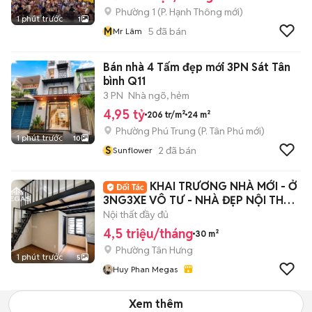
Phường 1
(
P. Hạnh Thông
mới)
1 phút trước
1
M
5
đã bán
Mr Lâm
Bán nhà 4 Tấm đẹp mới 3PN Sát Tân
bình Q11
3 PN
Nhà ngõ, hẻm
4,95 tỷ
206 tr/m²
24 m²
Phường Phú Trung
(
P. Tân Phú
mới)
1 phút trước
10
S
2
đã bán
Sunflower
KHAI TRƯƠNG NHÀ MỚI - Ở
3NG3XE VÔ TƯ - NHÀ ĐẸP NỘI THẤT
XỊN NGAY Q7
Nội thất đầy đủ
4,5 triệu/tháng
30 m²
Phường Tân Hưng
1 phút trước
5
Huy Phan Megas
Xem thêm