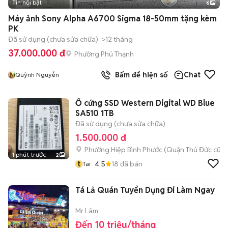
Tin nổi bật
6
+
2
Máy ảnh Sony Alpha A6700 Sigma 18-50mm tặng kèm
PK
Đã sử dụng (chưa sửa chữa)
>12 tháng
37.000.000 đ
Phường Phú Thạnh
Bấm để hiện số
Chat
Quỳnh Nguyễn
Ổ cứng SSD Western Digital WD Blue
SA510 1TB
Đã sử dụng (chưa sửa chữa)
1.500.000 đ
Phường Hiệp Bình Phước (Quận Thủ Đức cũ)
1 phút trước
2
t
4.5
18
đã bán
Tai
Tá Lả Quán Tuyển Dụng Đi Làm Ngay
Mr Lâm
Đến 10 triệu/tháng