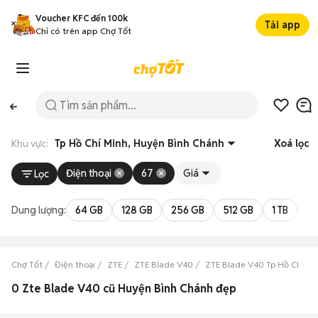
Voucher KFC đến 100k
Tải app
Chỉ có trên app Chợ Tốt
Khu vực:
Tp Hồ Chí Minh, Huyện Bình Chánh
Xoá lọc
Điện thoại
67
Giá
Lọc
Dung lượng:
64 GB
128 GB
256 GB
512 GB
1 TB
2 
Chợ Tốt
Điện thoại
ZTE
ZTE Blade V40
ZTE Blade V40 Tp Hồ Chí Mi
0 Zte Blade V40 cũ Huyện Bình Chánh đẹp