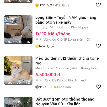
1 phút trước
3
5.0
412
đã bán
NGÔ
Long Biên - Tuyển NAM giao hàng
bằng oto và xe máy
Công ty TNHH Đồ Uống Khởi Nguyên
Từ 10 triệu/tháng
Phường Cự Khối
(
P. Long Biên
mới)
1 phút trước
1
T
Tuấn Nguyễn
Mèo golden ny12 thuần chủng tone
red
Mèo Golden
Mèo con (dưới 3 tháng tuổi)
6.500.000 đ
Phường Đa Kao
(
P. Tân Định
mới)
1 phút trước
6
5.0
41
đã bán
Như Ý
Đất đường 5m oto thông thoáng
Nguyễn Văn Cừ - Kim liên