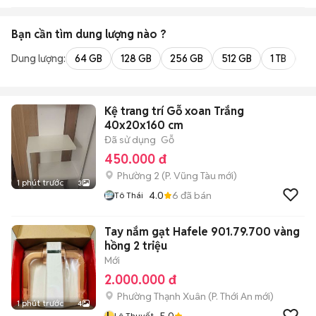
Bạn cần tìm
dung lượng
nào ?
Dung lượng:
64 GB
128 GB
256 GB
512 GB
1 TB
2 
Kệ trang trí Gỗ xoan Trắng
40x20x160 cm
Đã sử dụng
Gỗ
450.000 đ
Phường 2
(
P. Vũng Tàu
mới)
1 phút trước
3
4.0
6
đã bán
Tô Thái
Tay nắm gạt Hafele 901.79.700 vàng
hồng 2 triệu
Mới
2.000.000 đ
Phường Thạnh Xuân
(
P. Thới An
mới)
1 phút trước
4
L
5.0
Lê Thuyết