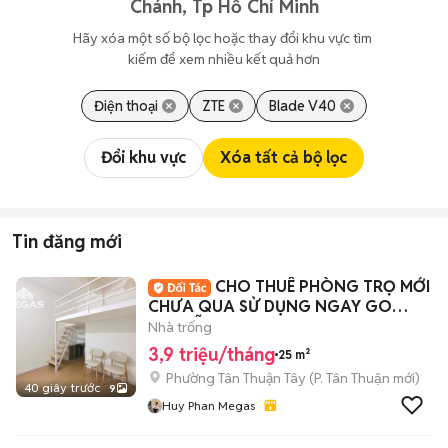
Chánh, Tp Hồ Chí Minh
Hãy xóa một số bộ lọc hoặc thay đổi khu vực tìm 
kiếm để xem nhiều kết quả hơn
Điện thoại
ZTE
Blade V40
Đổi khu vực
Xóa tất cả bộ lọc
Tin đăng mới
CHO THUÊ PHÒNG TRỌ MỚI
CHƯA QUA SỬ DỤNG NGAY GO
NGUYỄN THỊ THẬP Q7
Nhà trống
3,9 triệu/tháng
25 m²
Phường Tân Thuận Tây
(
P. Tân Thuận
mới)
40 giây trước
9
Huy Phan Megas