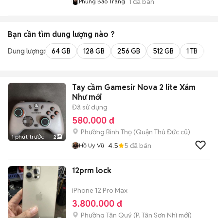
1
đã bán
Phùng Bảo Trang
Bạn cần tìm
dung lượng
nào ?
Dung lượng:
64 GB
128 GB
256 GB
512 GB
1 TB
2 
Tay cầm Gamesir Nova 2 lite Xám
Như mới
Đã sử dụng
580.000 đ
Phường Bình Thọ (Quận Thủ Đức cũ)
1 phút trước
2
4.5
5
đã bán
Hồ Uy Vũ
12prm lock
iPhone 12 Pro Max
3.800.000 đ
Phường Tân Quý
(
P. Tân Sơn Nhì
mới)