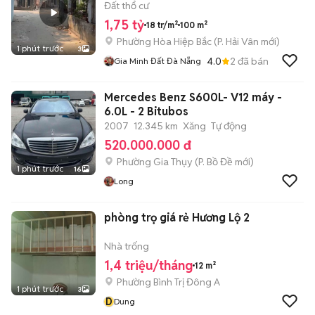
Đất thổ cư
1,75 tỷ
18 tr/m²
100 m²
Phường Hòa Hiệp Bắc
(
P. Hải Vân
mới)
1 phút trước
3
4.0
2
đã bán
Gia Minh Đất Đà Nẵng
Mercedes Benz S600L- V12 máy -
6.0L - 2 Bitubos
2007
12.345 km
Xăng
Tự động
520.000.000 đ
Phường Gia Thụy
(
P. Bồ Đề
mới)
1 phút trước
16
Long
phòng trọ giá rẻ Hương Lộ 2
Nhà trống
1,4 triệu/tháng
12 m²
Phường Bình Trị Đông A
1 phút trước
3
D
Dung