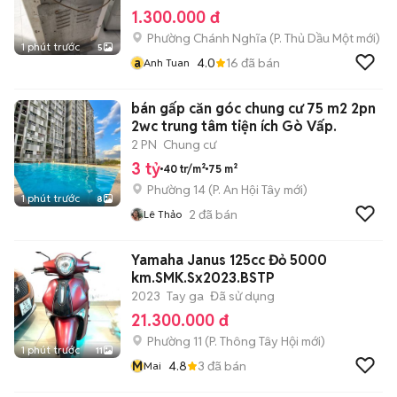
1.300.000 đ
Phường Chánh Nghĩa
(
P. Thủ Dầu Một
mới)
1 phút trước
5
a
4.0
16
đã bán
Anh Tuan
bán gấp căn góc chung cư 75 m2 2pn
2wc trung tâm tiện ích Gò Vấp.
2 PN
Chung cư
3 tỷ
40 tr/m²
75 m²
Phường 14
(
P. An Hội Tây
mới)
1 phút trước
8
2
đã bán
Lê Thảo
Yamaha Janus 125cc Đỏ 5000
km.SMK.Sx2023.BSTP
2023
Tay ga
Đã sử dụng
21.300.000 đ
Phường 11
(
P. Thông Tây Hội
mới)
1 phút trước
11
M
4.8
3
đã bán
Mai