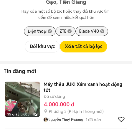
Gạo, Tiền Giang
Hãy xóa một số bộ lọc hoặc thay đổi khu vực tìm 
kiếm để xem nhiều kết quả hơn
Điện thoại
ZTE
Blade V40
Đổi khu vực
Xóa tất cả bộ lọc
Tin đăng mới
Máy thêu JUKI Xám xanh hoạt động
tốt
Đã sử dụng
4.000.000 đ
Phường 3
(
P. Hạnh Thông
mới)
35 giây trước
1
1
đã bán
Nguyễn Thuý Phương