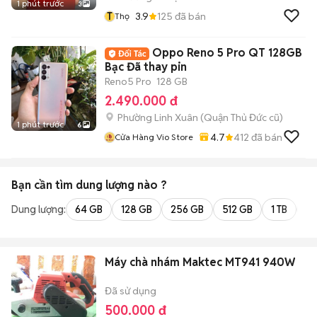
1 phút trước
3
T
3.9
125
đã bán
Thọ
Oppo Reno 5 Pro QT 128GB
Bạc Đã thay pin
Reno5 Pro
128 GB
2.490.000 đ
Phường Linh Xuân (Quận Thủ Đức cũ)
1 phút trước
6
4.7
412
đã bán
Cửa Hàng Vio Store
Bạn cần tìm
dung lượng
nào ?
Dung lượng:
64 GB
128 GB
256 GB
512 GB
1 TB
2 
Máy chà nhám Maktec MT941 940W
Đã sử dụng
500.000 đ