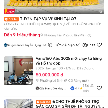
Tin nổi bật
1
TUYỂN TẠP VỤ VỆ SINH TẠI Q7
CÔNG TY TNHH THIẾT BỊ &#38; DỊCH VỤ VỆ SINH CÔNG NGHIÊP
SÀI GÒN
Đến 9 triệu/tháng
Phường Tân Phú
(
P. Tân Mỹ
mới)
14
đã bán
Bấm để hiện số
Chat
Saigon Inces Tuyển Dụng
Vario160 Abs 2025 mới chạy từ hãng
về Hỗ trợ góp
2025
Tay ga
100 - 175 cc
Đã sử dụng
50.000.000 đ
Phường Lê Bình
(
P. Cái Răng
mới)
1 phút trước
11
356
đã
4.4
Cửa Hàng Xe Máy
bán
Quang Sang
🔥CHO THUÊ PHÒNG TRỌ
GÁC CAO 2M GẦN ĐH TÀI NGUYÊN