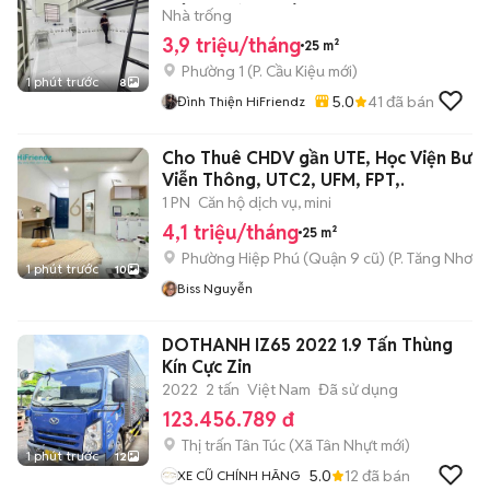
MÔI TRƯỜNG LÊ VĂN SỸ
Nhà trống
3,9 triệu/tháng
25 m²
Phường 1
(
P. Cầu Kiệu
mới)
1 phút trước
8
5.0
41
đã bán
Đình Thiện HiFriendz
Cho Thuê CHDV gần UTE, Học Viện Bưu 
Viễn Thông, UTC2, UFM, FPT,.
1 PN
Căn hộ dịch vụ, mini
4,1 triệu/tháng
25 m²
Phường Hiệp Phú (Quận 9 cũ)
(
P. Tăng Nhơn 
1 phút trước
10
Biss Nguyễn
DOTHANH IZ65 2022 1.9 Tấn Thùng
Kín Cực Zin
2022
2 tấn
Việt Nam
Đã sử dụng
123.456.789 đ
Thị trấn Tân Túc
(
Xã Tân Nhựt
mới)
1 phút trước
12
5.0
12
đã bán
XE CŨ CHÍNH HÃNG