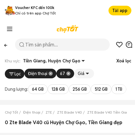
Voucher KFC đến 100k
Tải app
Chỉ có trên app Chợ Tốt
Khu vực:
Tiền Giang, Huyện Chợ Gạo
Xoá lọc
Điện thoại
67
Giá
Lọc
Dung lượng:
64 GB
128 GB
256 GB
512 GB
1 TB
2 
Chợ Tốt
Điện thoại
ZTE
ZTE Blade V40
ZTE Blade V40 Tiền Giang
0 Zte Blade V40 cũ Huyện Chợ Gạo, Tiền Giang đẹp