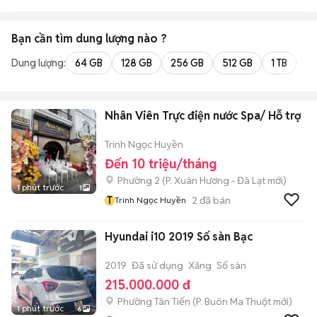
Bạn cần tìm
dung lượng
nào ?
Dung lượng:
64 GB
128 GB
256 GB
512 GB
1 TB
2 
Nhân Viên Trực điện nước Spa/ Hỗ trợ
Trinh Ngọc Huyền
Đến 10 triệu/tháng
Phường 2
(
P. Xuân Hương - Đà Lạt
mới)
1 phút trước
1
T
2
đã bán
Trinh Ngọc Huyền
Hyundai i10 2019 Số sàn Bạc
2019
Đã sử dụng
Xăng
Số sàn
215.000.000 đ
Phường Tân Tiến
(
P. Buôn Ma Thuột
mới)
1 phút trước
6