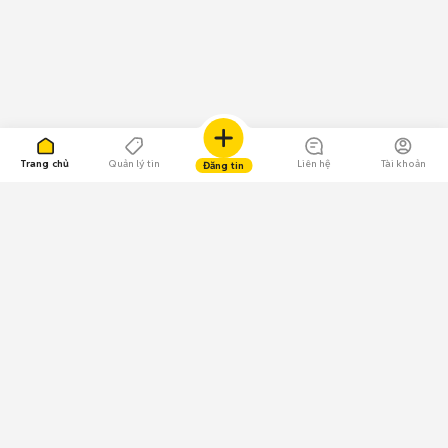
Trang chủ
Quản lý tin
Liên hệ
Tài khoản
Đăng tin
109.000 Bình chọn
Tải ứng dụng Chợ Tốt
Về Chợ Tốt
Quy chế sàn
Chính sách bảo mật
Giải quyết tranh chấp