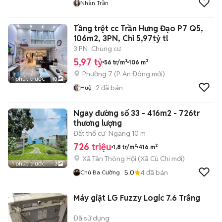
Nhàn Trần
Tầng trệt cc Trần Hưng Đạo P7 Q5,
106m2, 3PN, Chỉ 5,97tỷ tl
3 PN
Chung cư
5,97 tỷ
56 tr/m²
106 m²
Phường 7
(
P. An Đông
mới)
1 phút trước
10
2
đã bán
Huệ
Ngay đường số 33 - 416m2 - 726tr
thương lượng
Đất thổ cư
Ngang 10 m
726 triệu
1,8 tr/m²
416 m²
Xã Tân Thông Hội
(
Xã Củ Chi
mới)
1 phút trước
3
5.0
4
đã bán
Chú Ba Cường
Máy giặt LG Fuzzy Logic 7.6 Trắng
Đã sử dụng