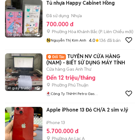
Tủ nhựa Happy Cabinet Hồng
Đã sử dụng
Nhựa
700.000 đ
Phường Hòa Khánh Bắc
(
P. Liên Chiểu
mới)
39 giây trước
1
N
4.0
136
đã bán
Nguyễn Thị Kim Anh
TUYỂN NV CỬA HÀNG
(NAM) - BIẾT SỬ DỤNG MÁY TÍNH
Cửa hàng Gas Anh Thư
Đến 12 triệu/tháng
Phường Phú Thuận
41 giây trước
1
Công Ty TNHH Petro Gas
Thanh Bình
Apple iPhone 13 Đỏ CH/A 2 sim v.lý
iPhone 13
5.700.000 đ
Phường An Lạc A