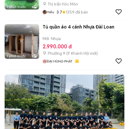
Thị trấn Hóc Môn
1 phút trước
4
3.7
1359
đã bán
Hiếu
Tủ quần áo 4 cánh Nhựa Đài Loan
Mới
Nhựa
2.990.000 đ
Phường 9
(
P. Khánh Hội
mới)
1 phút trước
2
ĐẠI HÙNG PHÁT