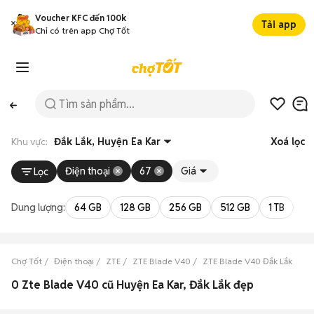
Voucher KFC đến 100k
Tải app
Chỉ có trên app Chợ Tốt
Khu vực:
Đắk Lắk, Huyện Ea Kar
Xoá lọc
Điện thoại
67
Giá
Lọc
Dung lượng:
64 GB
128 GB
256 GB
512 GB
1 TB
2 
Chợ Tốt
Điện thoại
ZTE
ZTE Blade V40
ZTE Blade V40 Đắk Lắk
ZT
0 Zte Blade V40 cũ Huyện Ea Kar, Đắk Lắk đẹp