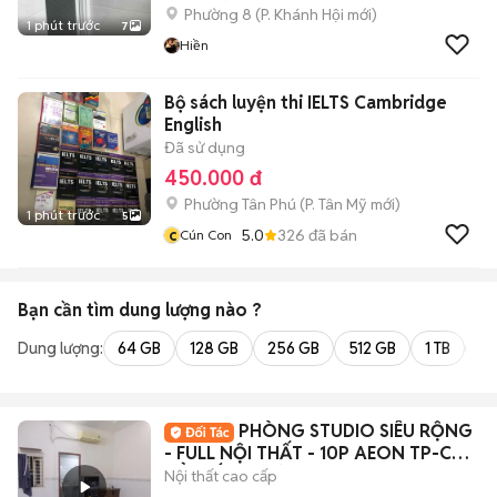
Phường 8
(
P. Khánh Hội
mới)
1 phút trước
7
Hiền
Bộ sách luyện thi IELTS Cambridge
English
Đã sử dụng
450.000 đ
Phường Tân Phú
(
P. Tân Mỹ
mới)
1 phút trước
5
c
5.0
326
đã bán
Cún Con
Bạn cần tìm
dung lượng
nào ?
Dung lượng:
64 GB
128 GB
256 GB
512 GB
1 TB
2 
PHÒNG STUDIO SIÊU RỘNG
- FULL NỘI THẤT - 10P AEON TP-CỬA
SỔ GIẾNG TRỜI
Nội thất cao cấp