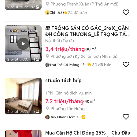
Phường Thạnh Xuân
(
P. Thới An
mới)
2 phút trước
20
c
5.0
24
đã bán
Chí
🎁 TRỐNG SẴN CÓ GÁC_3🍠X_GẦN
ĐH CÔNG THƯƠNG_LÊ TRỌNG TẤN,
TÂN PHÚ
Nội thất đầy đủ
3,4 triệu/tháng
30 m²
Phường Sơn Kỳ
(
P. Tân Sơn Nhì
mới)
2 phút trước
6
30
đã bán
Trai Trẻ Có Phòng Rẻ
studio tách bếp
1 PN
Căn hộ dịch vụ, mini
7,2 triệu/tháng
40 m²
Phường Tân Hưng
2 phút trước
7
Duy Nhàn Homie
Mua Căn Hộ Chỉ Đóng 25% – Chủ Đầu