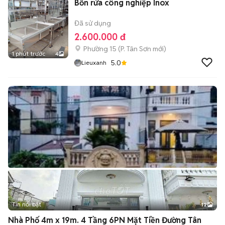
Bồn rửa công nghiệp Inox
Đã sử dụng
2.600.000 đ
Phường 15
(
P. Tân Sơn
mới)
1 phút trước
4
5.0
Lieuxanh
Tin nổi bật
12
+
2
Nhà Phố 4m x 19m. 4 Tầng 6PN Mặt Tiền Đường Tân