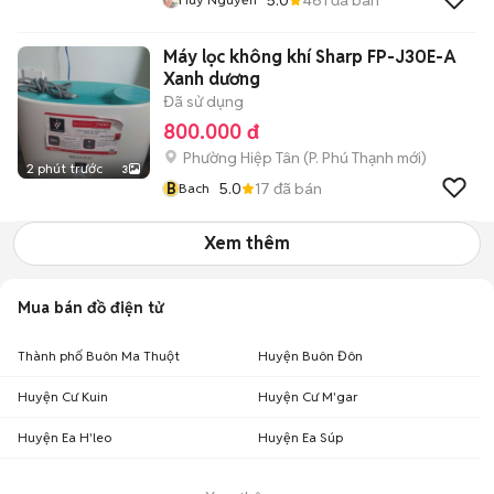
Máy lọc không khí Sharp FP-J30E-A
Xanh dương
Đã sử dụng
800.000 đ
Phường Hiệp Tân
(
P. Phú Thạnh
mới)
2 phút trước
3
B
5.0
17
đã bán
Bach
Xem thêm
Mua bán đồ điện tử
Thành phố Buôn Ma Thuột
Huyện Buôn Đôn
Huyện Cư Kuin
Huyện Cư M'gar
Huyện Ea H'leo
Huyện Ea Súp