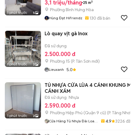
3,1 triệu/tháng
25 m²
Phường Bình Hưng Hòa
1 phút trước
5
130
đã bán
Hùng Đạt HiFriendz
Lò quay vịt gà Inox
Đã sử dụng
2.500.000 đ
Phường 15
(
P. Tân Sơn
mới)
1 phút trước
2
5.0
Lieuxanh
TỦ NHỰA CỬA LÙA 4 CÁNH KHUNG MÀ
CÁNH XÁM
Đã sử dụng
Nhựa
2.590.000 đ
Phường Hiệp Phú (Quận 9 cũ)
(
P. Tăng Nhơn 
1 phút trước
2
4.9
3226
đã b
Cửa Hàng Tủ Nhựa Đài Loan
Hoàng Quân