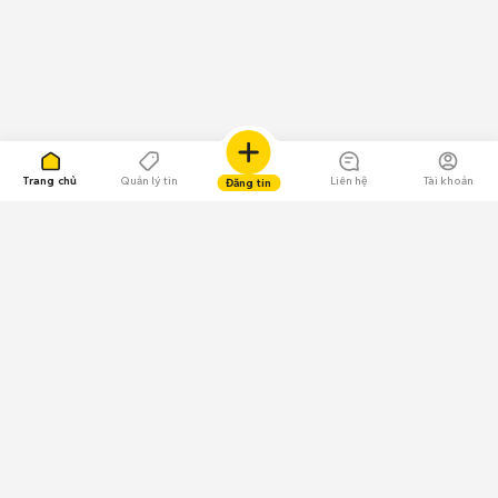
Trang chủ
Quản lý tin
Liên hệ
Tài khoản
Đăng tin
109.000 Bình chọn
Tải ứng dụng Chợ Tốt
Về Chợ Tốt
Quy chế sàn
Chính sách bảo mật
Giải quyết tranh chấp