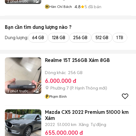
2 phút trước
2
H
4.8
5
đã bán
Hàn Chí Bách
Bạn cần tìm
dung lượng
nào ?
Dung lượng:
64 GB
128 GB
256 GB
512 GB
1 TB
2 
Realme 15T 256GB Xám 8GB
Dòng khác
256 GB
6.000.000 đ
Phường 7
(
P. Hạnh Thông
mới)
2 phút trước
4
P
Phạm Bình
Mazda CX5 2022 Premium 51000 km
Xám
2022
51.000 km
Xăng
Tự động
655.000.000 đ