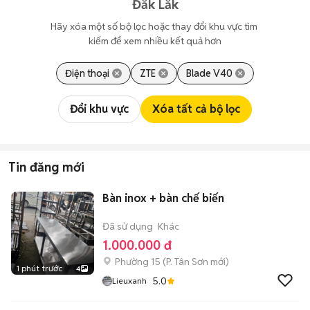
Đắk Lắk
Hãy xóa một số bộ lọc hoặc thay đổi khu vực tìm 
kiếm để xem nhiều kết quả hơn
Điện thoại
ZTE
Blade V40
Đổi khu vực
Xóa tất cả bộ lọc
Tin đăng mới
Bàn inox + bàn chế biến
Đã sử dụng
Khác
1.000.000 đ
Phường 15
(
P. Tân Sơn
mới)
1 phút trước
4
5.0
Lieuxanh