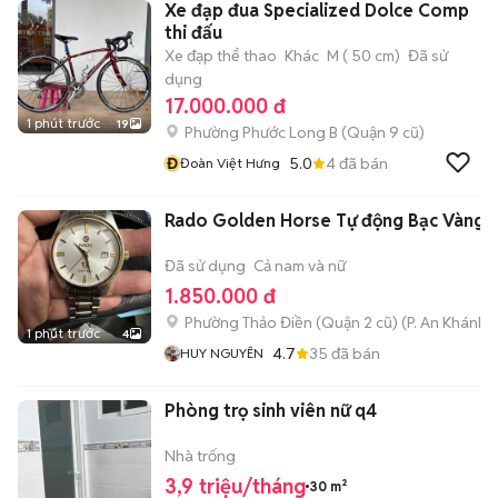
Xe đạp đua Specialized Dolce Comp
thi đấu
Xe đạp thể thao
Khác
M ( 50 cm)
Đã sử
dụng
17.000.000 đ
1 phút trước
19
Phường Phước Long B (Quận 9 cũ)
Đ
5.0
4
đã bán
Đoàn Việt Hưng
Rado Golden Horse Tự động Bạc Vàng
Đã sử dụng
Cả nam và nữ
1.850.000 đ
Phường Thảo Điền (Quận 2 cũ)
(
P. An Khánh
m
1 phút trước
4
4.7
35
đã bán
HUY NGUYÊN
Phòng trọ sinh viên nữ q4
Nhà trống
3,9 triệu/tháng
30 m²