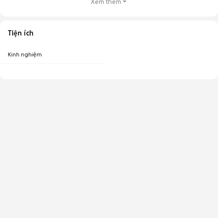
Xem thêm
Tiện ích
Kinh nghiệm