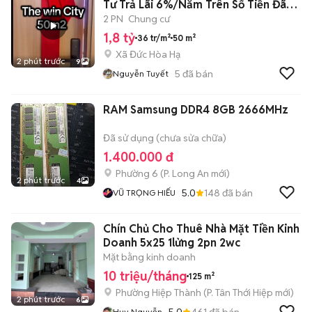
Tư Trả Lãi 6%/Năm Trên Số Tiền Đã
Th
2 PN
Chung cư
1,8 tỷ
36 tr/m²
50 m²
Xã Đức Hòa Hạ
2 phút trước
9
5
đã bán
Nguyễn Tuyết
RAM Samsung DDR4 8GB 2666MHz
Đã sử dụng (chưa sửa chữa)
1.400.000 đ
Phường 6
(
P. Long An
mới)
2 phút trước
4
5.0
148
đã bán
VŨ TRỌNG HIẾU
Chín Chủ Cho Thuê Nhà Mặt Tiền Kinh
Doanh 5x25 1lửng 2pn 2wc
Mặt bằng kinh doanh
10 triệu/tháng
125 m²
Phường Hiệp Thành
(
P. Tân Thới Hiệp
mới)
2 phút trước
6
5.0
461
đã bán
Huy Nguyễn