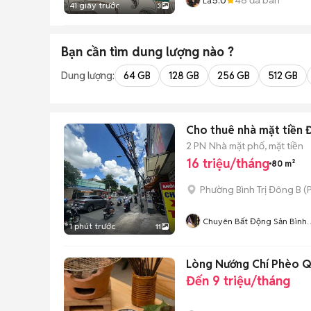
La
41 giây trước
3
Bạn cần tìm
dung lượng
nào ?
Dung lượng:
64 GB
128 GB
256 GB
512 GB
Cho thuê nhà mặt tiền Đ
2 PN
Nhà mặt phố, mặt tiền
16 triệu/tháng
80 m²
Phường Bình Trị Đông B
(
P
Chuyên Bất Động Sản Bình
1 phút trước
11
Tân ( Mua Bán- Cho Thuê
Nhà Đất, Kho Xưởng)
Lòng Nướng Chí Phèo Q
Đến 9 triệu/tháng