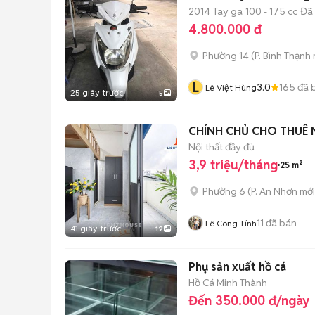
2014
Tay ga
100 - 175 cc
Đã
4.800.000 đ
Phường 14
(
P. Bình Thạnh
L
3.0
165
đã 
Lê Việt Hùng
25 giây trước
5
CHÍNH CHỦ CHO THUÊ N
Nội thất đầy đủ
3,9 triệu/tháng
25 m²
Phường 6
(
P. An Nhơn
mới
11
đã bán
Lê Công Tính
41 giây trước
12
Phụ sản xuất hồ cá
Hồ Cá Minh Thành
Đến 350.000 đ/ngày