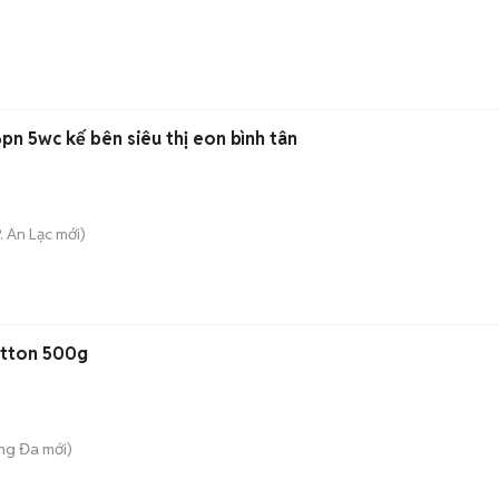
6pn 5wc kế bên siêu thị eon bình tân
. An Lạc
mới)
otton 500g
ống Đa
mới)