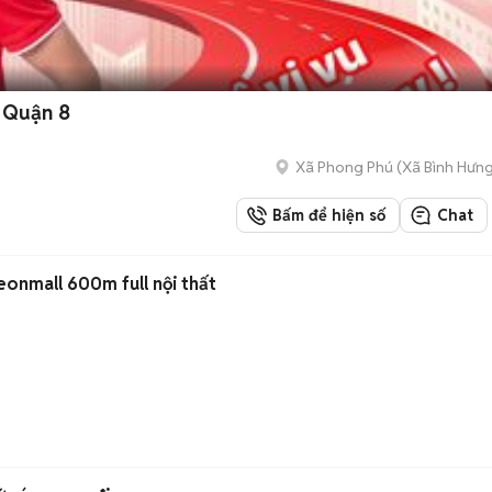
Bình Chánh - Quận 8
Xã Phong Phú
(
Xã Bình Hưn
Bấm để hiện số
Chat
eonmall 600m full nội thất