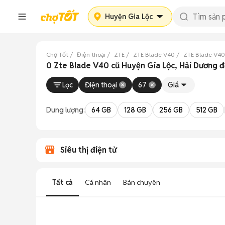
Huyện Gia Lộc
Chợ Tốt
Điện thoại
ZTE
ZTE Blade V40
ZTE Blade V40
0 Zte Blade V40 cũ Huyện Gia Lộc, Hải Dương 
Lọc
Điện thoại
67
Giá
Dung lượng:
64 GB
128 GB
256 GB
512 GB
Siêu thị điện tử
Tất cả
Cá nhân
Bán chuyên