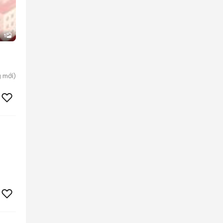
1
g
mới)