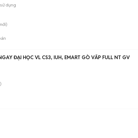
 sử dụng
mới)
bán
GAY ĐẠI HỌC VL CS3, IUH, EMART GÒ VẤP FULL NT GV
)