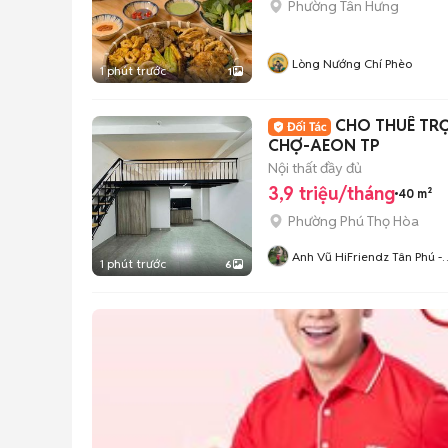
Phường Tân Hưng
Lòng Nướng Chí Phèo
1 phút trước
1
CHO THUÊ TR
CHỢ-AEON TP
Nội thất đầy đủ
3,9 triệu/tháng
40 m²
Phường Phú Thọ Hòa
Anh Vũ HiFriendz Tân Phú -
1 phút trước
6
Bình Tân