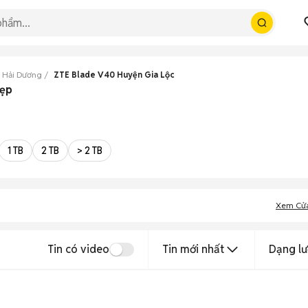
 Hải Dương
ZTE Blade V40 Huyện Gia Lộc
đẹp
1 TB
2 TB
> 2 TB
Xem Cử
Tin có video
Tin mới nhất
Dạng lư