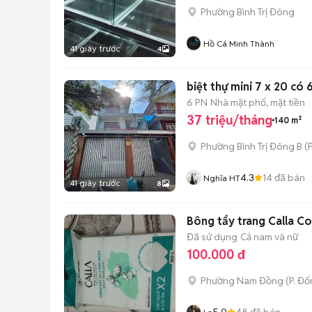
Phường Bình Trị Đông
Hồ Cá Minh Thành
41 giây trước
4
biệt thự mini 7 x 20 có 
6 PN
Nhà mặt phố, mặt tiền
37 triệu/tháng
140 m²
Phường Bình Trị Đông B
(
P
4.3
14
đã bán
Nghĩa HT
41 giây trước
8
Bông tẩy trang Calla C
Đã sử dụng
Cả nam và nữ
100.000 đ
Phường Nam Đồng
(
P. Đ
5.0
48
đã bán