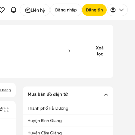
Đăng nhập
Đăng tin
Liên hệ
Xoá
lọc
a hàng
Mua bán đồ điện tử
Thành phố Hải Dương
ới
Huyện Bình Giang
Huyện Cẩm Giàng