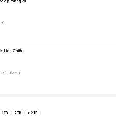
ớc ép mang đi
ới)
c,Linh Chiểu
 Thủ Đức cũ)
1 TB
2 TB
> 2 TB