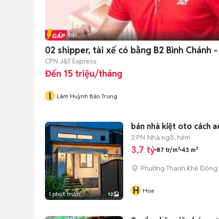
Tin nổi bật
02 shipper, tài xế có bằng B2 
CPN J&T Express
Đến 15 triệu/tháng
l
Lâm Huỳnh Bảo Trung
bán nhà kiệt oto cách a
2 PN
Nhà ngõ, hẻm
3,7 tỷ
87 tr/m²
43 m²
Phường Thanh Khê Đông
H
Hoa
1 phút trước
12