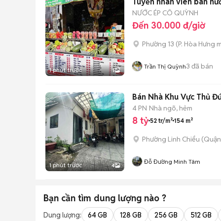
Tuyển nhân viên bán nư
NƯỚC ÉP CÔ QUỲNH
Đến 30.000 đ/giờ
Phường 13
(
P. Hòa Hưng
m
3
đã bán
Trần Thị Quỳnh
1 phút trước
1
Bán Nhà Khu Vực Thủ Đứ
4 PN
Nhà ngõ, hẻm
8 tỷ
52 tr/m²
154 m²
Phường Linh Chiểu (Quận
Đỗ Đường Minh Tâm
1 phút trước
4
Bạn cần tìm
dung lượng
nào ?
Dung lượng:
64 GB
128 GB
256 GB
512 GB