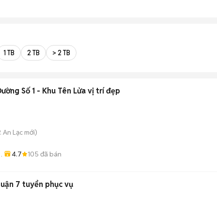
1 TB
2 TB
> 2 TB
ường Số 1 - Khu Tên Lửa vị trí đẹp
. An Lạc
mới)
4.7
105
đã bán
uận 7 tuyển phục vụ