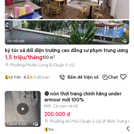
Tin nổi bật
3
ký túc xá đối diện trường cao đẳng sư phạm trung ương
1,5 triệu/tháng
100 m²
Phường Phước Long B (Quận 9 cũ)
L
4.5
3
đã bán
Bấm để hiện số
Chat
Lệ Trần
🔴 nón thời trang chính hãng under
armour mới 100%
Mới
Cả nam và nữ
200.000 đ
Phường An Phú (Quận 2 cũ)
(
P. Bình Trưng
mới
1 phút trước
5
t
Tin