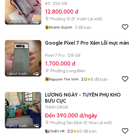
60
256 GB
12.800.000 đ
Phường 10
(
P. Vườn Lài
mới)
1 phút trước
2
k
3
đã bán
Khánh Quỳnh
Google Pixel 7 Pro Xám Lỗi mực màn
Pixel 7 Pro
128 GB
1.700.000 đ
Phường Long Biên
1 phút trước
6
N
3.0
8
đã bán
Nguyen The Vinh
LƯƠNG NGÀY - TUYỂN PHỤ KHO
BƯU CỤC
TNHH GRGR
Đến 390.000 đ/ngày
Phường Tân Định
(
P. Hòa Lợi
mới)
1 phút trước
1
3.0
60
đã bán
Chiến HR