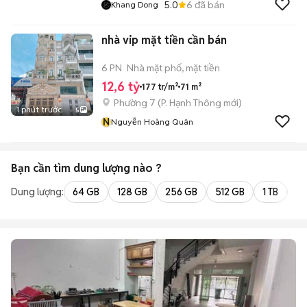
5.0
6
đã bán
Khang Dong
nhà vip mặt tiền cần bán
6 PN
Nhà mặt phố, mặt tiền
12,6 tỷ
177 tr/m²
71 m²
Phường 7
(
P. Hạnh Thông
mới)
1 phút trước
5
N
Nguyễn Hoàng Quân
Bạn cần tìm
dung lượng
nào ?
Dung lượng:
64 GB
128 GB
256 GB
512 GB
1 TB
2 