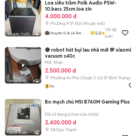
Loa siêu trầm Polk Audio PSW-
10.bass 25cm.loa zin
4.000.000 đ
Phường 9
(
P. Đức Nhuận
mới)
119
đã
5.0
Chuyên Sỉ & Lẻ Âm
44 giây trước
6
bán
Thanh Bãi Toàn Quốc
🔴 robot hút bụi lau nhà mới 💯 xiaomi
vacuum s40c
Mới
Khác
2.500.000 đ
Phường An Phú (Quận 2 cũ)
(
P. Bình Trưng
mới
1 phút trước
6
t
Tin
Bo mạch chủ MSI B760M Gaming Plus
Đã sử dụng (chưa sửa chữa)
2.400.000 đ
Xã Đạo Thạnh
1 phút trước
1