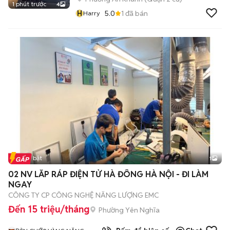
1 phút trước
4
H
5.0
1
đã bán
Harry
Tin nổi bật
1
02 NV LẮP RÁP ĐIỆN TỬ HÀ ĐÔNG HÀ NỘI - ĐI LÀM
NGAY
CÔNG TY CP CÔNG NGHỆ NĂNG LƯỢNG EMC
Đến 15 triệu/tháng
Phường Yên Nghĩa