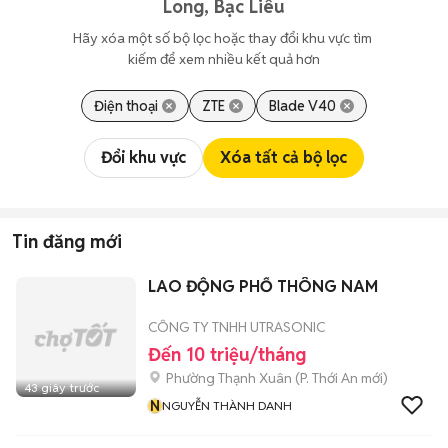
Long, Bạc Liêu
Hãy xóa một số bộ lọc hoặc thay đổi khu vực tìm 
kiếm để xem nhiều kết quả hơn
Điện thoại
ZTE
Blade V40
Đổi khu vực
Xóa tất cả bộ lọc
Tin đăng mới
LAO ĐỘNG PHỔ THÔNG NAM
CÔNG TY TNHH UTRASONIC
Đến 10 triệu/tháng
Phường Thạnh Xuân
(
P. Thới An
mới)
43 giây trước
N
NGUYỄN THÀNH DANH