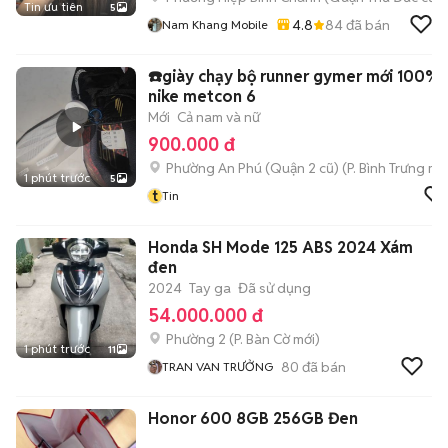
Tin ưu tiên
5
4.8
84
đã bán
Nam Khang Mobile
☎️giày chạy bộ runner gymer mới 100%
nike metcon 6
Mới
Cả nam và nữ
900.000 đ
Phường An Phú (Quận 2 cũ)
(
P. Bình Trưng
mới
1 phút trước
5
t
Tin
Honda SH Mode 125 ABS 2024 Xám
đen
2024
Tay ga
Đã sử dụng
54.000.000 đ
Phường 2
(
P. Bàn Cờ
mới)
1 phút trước
11
80
đã bán
TRAN VAN TRƯỞNG
Honor 600 8GB 256GB Đen