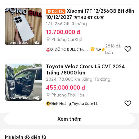
Xiaomi 17T 12/256GB BH đến
10/12/2027 ★ᴛʜᴜ ᴆᴛ ᴄᴜ̃★
17T
256 GB
3 tháng
12.700.000 đ
Phường Cái Khế
1 phút trước
4
2816
đã
4.9
DI ĐỘNG BULL (Thu
bán
Máy Cũ - Góp Ko Cần
Trả Trước)
Toyota Veloz Cross 1.5 CVT 2024
Trắng 78000 km
2024
78.000 km
Xăng
Tự động
455.000.000 đ
Phường Thới Hòa
1 phút trước
10
Đ
Đình Hoàng Toyota Sure Mỹ
Phước
Xem thêm
Mua bán đồ điện tử