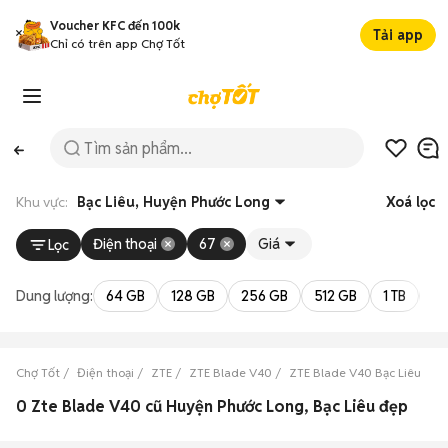
Voucher KFC đến 100k
Tải app
Chỉ có trên app Chợ Tốt
Khu vực:
Bạc Liêu, Huyện Phước Long
Xoá lọc
Điện thoại
67
Giá
Lọc
Dung lượng:
64 GB
128 GB
256 GB
512 GB
1 TB
2 
Chợ Tốt
Điện thoại
ZTE
ZTE Blade V40
ZTE Blade V40 Bạc Liêu
Z
0 Zte Blade V40 cũ Huyện Phước Long, Bạc Liêu đẹp