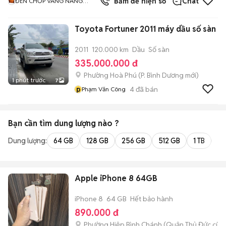
Bấm để hiện số
Chat
ĐÈN CHỚP VÀNG NĂNG
LƯỢNG MẶT TRỜI
Toyota Fortuner 2011 máy dầu số sàn
2011
120.000 km
Dầu
Số sàn
335.000.000 đ
Phường Hoà Phú
(
P. Bình Dương
mới)
1 phút trước
7
p
4
đã bán
Phạm Văn Công
Bạn cần tìm
dung lượng
nào ?
Dung lượng:
64 GB
128 GB
256 GB
512 GB
1 TB
2 
Apple iPhone 8 64GB
iPhone 8
64 GB
Hết bảo hành
890.000 đ
Phường Hiệp Bình Chánh (Quận Thủ Đức cũ)