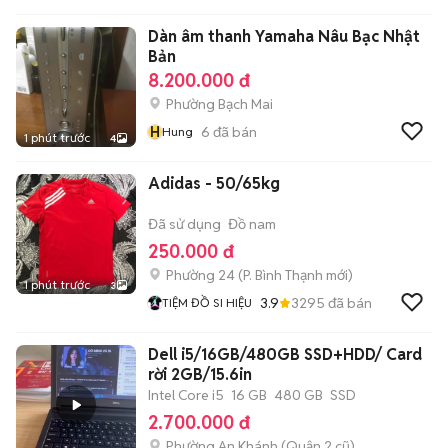
Dàn âm thanh Yamaha Nâu Bạc Nhật
Bản
8.200.000 đ
Phường Bạch Mai
H
6
đã bán
Hung
1 phút trước
4
Adidas - 50/65kg
Đã sử dụng
Đồ nam
250.000 đ
Phường 24
(
P. Bình Thạnh
mới)
1 phút trước
3
3.9
3295
đã bán
TIỆM ĐỒ SI HIỆU
Dell i5/16GB/480GB SSD+HDD/ Card
rời 2GB/15.6in
Intel Core i5
16 GB
480 GB
SSD
2.700.000 đ
Phường An Khánh (Quận 2 cũ)