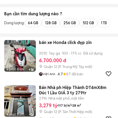
Bạn cần tìm
dung lượng
nào ?
Dung lượng:
64 GB
128 GB
256 GB
512 GB
1 TB
2 
bán xe Honda click đẹp zin
2010
Tay ga
100 - 175 cc
Đã sử dụng
6.700.000 đ
Quận 12
(
P. Trung Mỹ Tây
mới)
4 phút trước
6
4.7
87
đã bán
Việt Anh
Bán Nhà ph Hiệp Thành DT4mX8m
Đúc 1 Lầu GIÁ 3 ty 279tr
2 PN
Nhà mặt phố, mặt tiền
3,279 tỷ
117 tr/m²
28 m²
Quận 12
(
P. Tân Thới Hiệp
mới)
4 phút trước
4