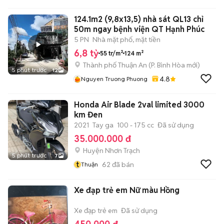
124.1m2 (9,8x13,5) nhà sát QL13 chỉ
50m ngay bệnh viện QT Hạnh Phúc
5 PN
Nhà mặt phố, mặt tiền
6,8 tỷ
55 tr/m²
124 m²
Thành phố Thuận An
(
P. Bình Hòa
mới)
5 phút trước
12
4.8
Nguyen Truong Phuong
Honda Air Blade 2val limited 3000
km Đen
2021
Tay ga
100 - 175 cc
Đã sử dụng
35.000.000 đ
Huyện Nhơn Trạch
5 phút trước
7
t
62
đã bán
Thuận
Xe đạp trẻ em Nữ màu Hồng
Xe đạp trẻ em
Đã sử dụng