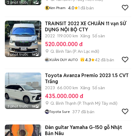
2 phút trước
4
K
4.0
1
đã bán
Ken Pham
TRAINSIT 2022 XE CHUẨN 11 vạn SỬ
DỤNG NỘI BỘ CTY
2022
119.000 km
Xăng
Số sàn
520.000.000 đ
Q. Bình Tân
(
P. An Lạc
mới)
3 phút trước
18
4.3
42
đã bán
XUÂN DUY AUTO
Toyota Avanza Premio 2023 1.5 CVT
Trắng
2023
66.000 km
Xăng
Số sàn
435.000.000 đ
Q. Bình Thạnh
(
P. Thạnh Mỹ Tây
mới)
3 phút trước
18
377
đã bán
Toyota Sure
Đàn guitar Yamaha G-150 gỗ Nhật
Bản Nâu