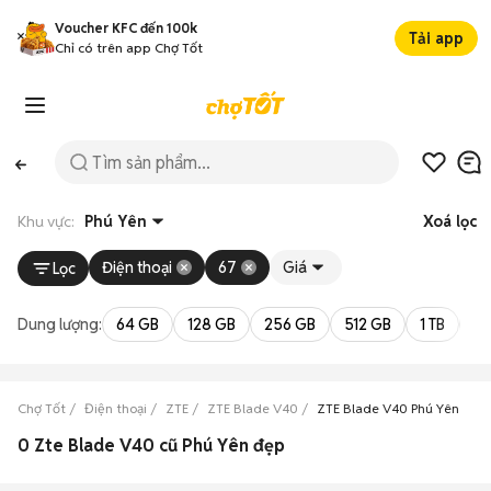
Voucher KFC đến 100k
Tải app
Chỉ có trên app Chợ Tốt
Khu vực:
Phú Yên
Xoá lọc
Điện thoại
67
Giá
Lọc
Dung lượng:
64 GB
128 GB
256 GB
512 GB
1 TB
2 
Chợ Tốt
Điện thoại
ZTE
ZTE Blade V40
ZTE Blade V40 Phú Yên
0 Zte Blade V40 cũ Phú Yên đẹp