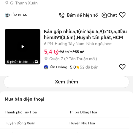
Q. Thanh Xuân
Bấm để hiện số
Chat
ĐIỂM PHAN
Bán gấp nhà:5,1(nở hậu 5,9)x10,5,3lầu
hẻm391(3,5m),Huỳnh tấn phát,HCM
6 PN
Hướng Tây Nam
Nhà ngõ, hẻm
5,4 tỷ
98 tr/m²
55 m²
Quận 7
(
P. Tân Thuận
mới)
5 phút trước
5
5.0
52
đã bán
Trần Hoàng
Xem thêm
Mua bán điện thoại
Thành phố Tuy Hòa
Thị xã Đông Hòa
Huyện Đồng Xuân
Huyện Phú Hòa