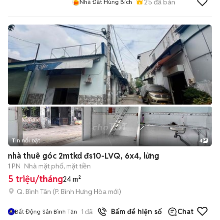
25
đã bán
Nhà Đất Hùng Bích
Tin nổi bật
4
nhà thuê góc 2mtkd đs10-LVQ, 6x4, lửng
1 PN
Nhà mặt phố, mặt tiền
5 triệu/tháng
24 m²
Q. Bình Tân
(
P. Bình Hưng Hòa
mới)
1
đã bán
Bấm để hiện số
Chat
Bất Động Sản Bình Tân