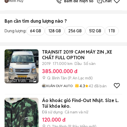
Bấm để hiện số
Chat
Minh Huy
Bạn cần tìm
dung lượng
nào ?
Dung lượng:
64 GB
128 GB
256 GB
512 GB
1 TB
2 
TRAINSIT 2019 CAM MÁY ZIN ,XE
CHẤT FULL OPTION
2019
171.000 km
Dầu
Số sàn
385.000.000 đ
Q. Bình Tân
(
P. An Lạc
mới)
2 phút trước
20
4.3
42
đã bán
XUÂN DUY AUTO
Áo khoác gió Find-Out Nhật. Size L.
Túi khóa kéo.
Đã sử dụng
Cả nam và nữ
120.000 đ
Q. Tân Bình
(
P. Bảy Hiền
mới)