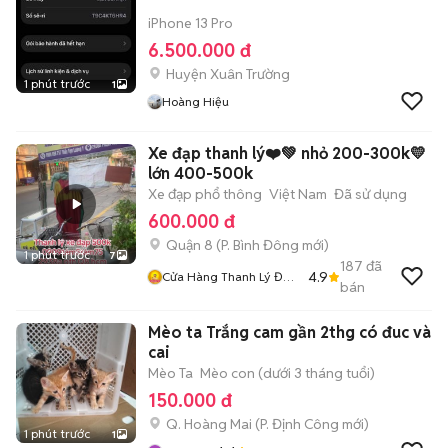
iPhone 13 Pro
6.500.000 đ
Huyện Xuân Trường
1 phút trước
1
Hoàng Hiệu
Xe đạp thanh lý❤️💚 nhỏ 200-300k💛
lớn 400-500k
Xe đạp phổ thông
Việt Nam
Đã sử dụng
600.000 đ
Quận 8
(
P. Bình Đông
mới)
1 phút trước
7
187
đã
4.9
Cửa Hàng Thanh Lý Đồ
bán
Cũ Mới
Mèo ta Trắng cam gần 2thg có đuc và
cai
Mèo Ta
Mèo con (dưới 3 tháng tuổi)
150.000 đ
Q. Hoàng Mai
(
P. Định Công
mới)
1 phút trước
1