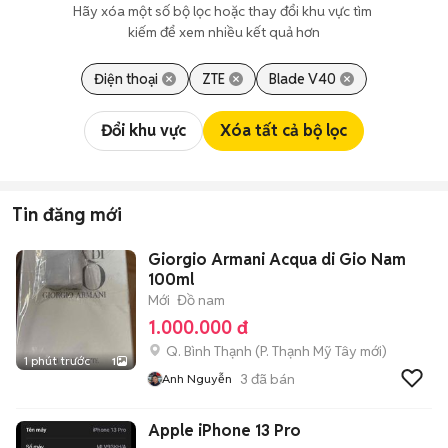
Hãy xóa một số bộ lọc hoặc thay đổi khu vực tìm 
kiếm để xem nhiều kết quả hơn
Điện thoại
ZTE
Blade V40
Đổi khu vực
Xóa tất cả bộ lọc
Tin đăng mới
Giorgio Armani Acqua di Gio Nam
100ml
Mới
Đồ nam
1.000.000 đ
Q. Bình Thạnh
(
P. Thạnh Mỹ Tây
mới)
1 phút trước
1
3
đã bán
Anh Nguyễn
Apple iPhone 13 Pro