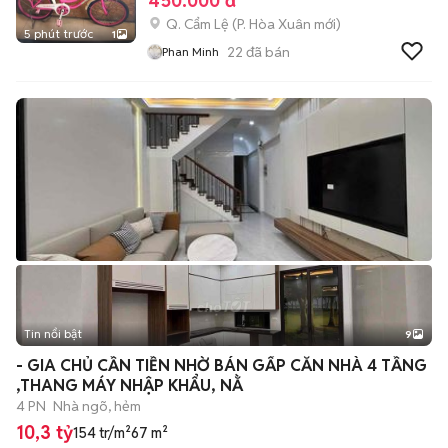
450.000 đ
Q. Cẩm Lệ
(
P. Hòa Xuân
mới)
5 phút trước
1
22
đã bán
Phan Minh
Tin nổi bật
9
+
2
- GIA CHỦ CẦN TIỀN NHỜ BÁN GẤP CĂN NHÀ 4 TẦNG
,THANG MÁY NHẬP KHẨU, NẰ
4 PN
Nhà ngõ, hẻm
10,3 tỷ
154 tr/m²
67 m²