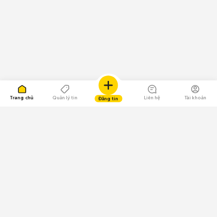
Trang chủ
Quản lý tin
Liên hệ
Tài khoản
Đăng tin
109.000 Bình chọn
Tải ứng dụng Chợ Tốt
Về Chợ Tốt
Quy chế sàn