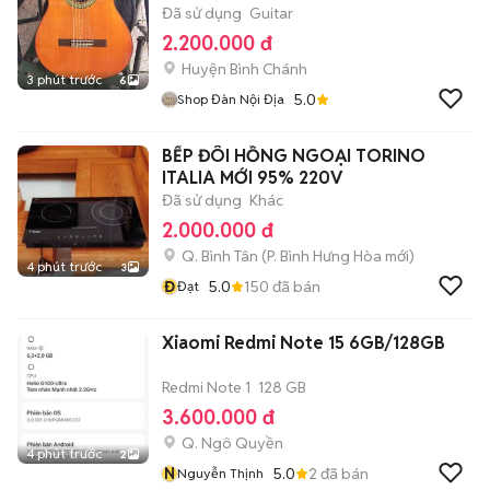
Đã sử dụng
Guitar
2.200.000 đ
Huyện Bình Chánh
3 phút trước
6
5.0
Shop Đàn Nội Địa
BẾP ĐÔI HỒNG NGOẠI TORINO
ITALIA MỚI 95% 220V
Đã sử dụng
Khác
2.000.000 đ
Q. Bình Tân
(
P. Bình Hưng Hòa
mới)
4 phút trước
3
Đ
5.0
150
đã bán
Đạt
Xiaomi Redmi Note 15 6GB/128GB
Redmi Note 1
128 GB
3.600.000 đ
Q. Ngô Quyền
4 phút trước
2
N
5.0
2
đã bán
Nguyễn Thịnh