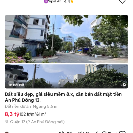
4.4
Sipal Ah
Tin nổi bật
5
Đất siêu đẹp, giá siêu mềm 8.x, cần bán đất mặt tiền
An Phú Đông 13.
Đất nền dự án
Ngang 5,6 m
8,3 tỷ
102 tr/m²
81 m²
Quận 12
(
P. An Phú Đông
mới)