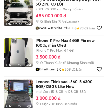
SỐ ZIN, KO LỖI
2021
98.000 km
Xăng
Số sàn
485.000.000 đ
Q. Bình Tân
(
P. An Lạc
mới)
1 phút trước
16
4.8
93
đã bán
CẢNH AUTO BÌNH TÂN
iPhone 11 Pro Max 64GB Pin new
100%, màn Oled
iPhone 11 Pro Max
64 GB
3.500.000 đ
Q. Thanh Xuân
(
P. Khương Đình
mới)
1 phút trước
6
5.0
509
đã bán
EnterPhone
Lenovo Thinkpad L560 I5 6300
8GB/128GB Like New
Intel Core i5
8 GB
< 128 GB
SSD
3.000.000 đ
Quận 6
(
P. Bình Tiên
mới)
1 phút trước
4