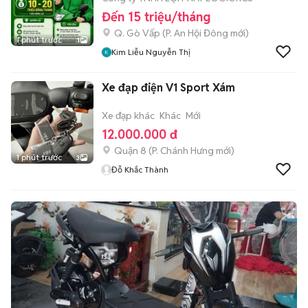
Đến 15 triệu/tháng
Q. Gò Vấp
(
P. An Hội Đông
mới)
1 phút trước
1
Kim Liễu Nguyễn Thị
Xe đạp điện V1 Sport Xám
Xe đạp khác
Khác
Mới
12.000.000 đ
Quận 8
(
P. Chánh Hưng
mới)
1 phút trước
3
Đỗ Khắc Thành