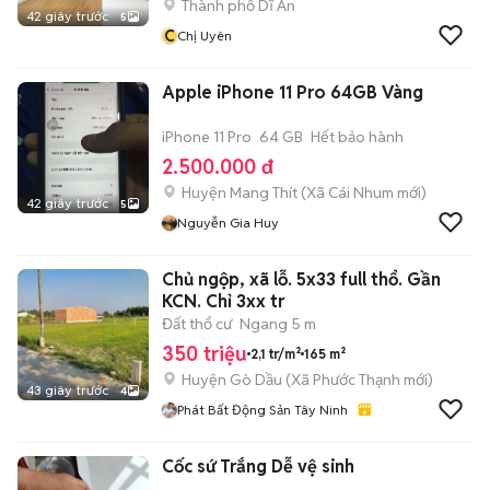
Thành phố Dĩ An
42 giây trước
5
C
Chị Uyên
Apple iPhone 11 Pro 64GB Vàng
iPhone 11 Pro
64 GB
Hết bảo hành
2.500.000 đ
Huyện Mang Thít
(
Xã Cái Nhum
mới)
42 giây trước
5
Nguyễn Gia Huy
Chủ ngộp, xã lỗ. 5x33 full thổ. Gần
KCN. Chỉ 3xx tr
Đất thổ cư
Ngang 5 m
350 triệu
2,1 tr/m²
165 m²
Huyện Gò Dầu
(
Xã Phước Thạnh
mới)
43 giây trước
4
Phát Bất Động Sản Tây Ninh
Cốc sứ Trắng Dễ vệ sinh