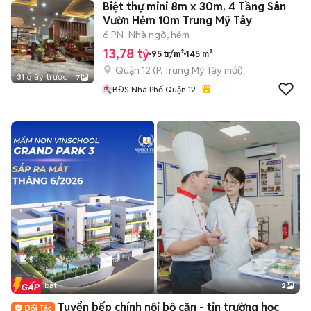
Biệt thự mini 8m x 30m. 4 Tầng Sân
Vườn Hẻm 10m Trung Mỹ Tây
6 PN
Nhà ngõ, hẻm
13,78 tỷ
95 tr/m²
145 m²
Quận 12
(
P. Trung Mỹ Tây
mới)
31 giây trước
7
BĐS Nhà Phố Quận 12
Tin nổi bật
2
Tuyển bếp chính nội bộ căn - tin trường học