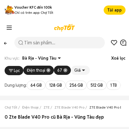
Voucher KFC đến 100k
Tải app
Chỉ có trên app Chợ Tốt
Khu vực:
Bà Rịa - Vũng Tàu
Xoá lọc
Điện thoại
67
Giá
Lọc
Dung lượng:
64 GB
128 GB
256 GB
512 GB
1 TB
2 
Chợ Tốt
Điện thoại
ZTE
ZTE Blade V40 Pro
ZTE Blade V40 Pro Bà Rị
0 Zte Blade V40 Pro cũ Bà Rịa - Vũng Tàu đẹp