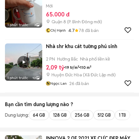
Mới
65.000 đ
Quận 8
(
P. Bình Đông
mới)
1 phút trước
3
C
4.7
78
đã bán
Chị Hạnh
Nhà shr khu cát tường phú sinh
2 PN
Hướng Bắc
Nhà phố liền kề
2,09 tỷ
19 tr/m²
110 m²
Huyện Đức Hòa
(
Xã Đức Lập
mới)
1 phút trước
12
N
26
đã bán
Ngọc Lan
Bạn cần tìm
dung lượng
nào ?
Dung lượng:
64 GB
128 GB
256 GB
512 GB
1 TB
2 
INNOVA 2.0E 2021 XE CỰC ĐẸP MÁY