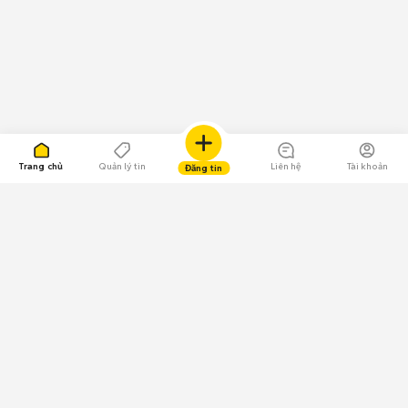
Trang chủ
Quản lý tin
Liên hệ
Tài khoản
Đăng tin
109.000 Bình chọn
Tải ứng dụng Chợ Tốt
Về Chợ Tốt
Quy chế sàn