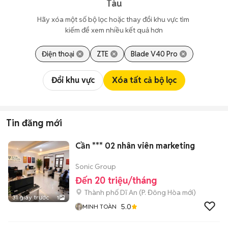
Tàu
Hãy xóa một số bộ lọc hoặc thay đổi khu vực tìm 
kiếm để xem nhiều kết quả hơn
Điện thoại
ZTE
Blade V40 Pro
Đổi khu vực
Xóa tất cả bộ lọc
Tin đăng mới
Cần *** 02 nhân viên marketing
Sonic Group
Đến 20 triệu/tháng
Thành phố Dĩ An
(
P. Đông Hòa
mới)
31 giây trước
1
5.0
MINH TOÀN