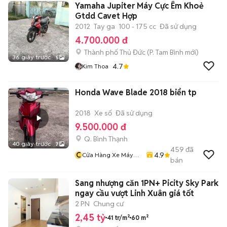
Yamaha Jupiter Máy Cực Êm Khoẻ
Gtdd Cavet Hợp
2012
Tay ga
100 - 175 cc
Đã sử dụng
4.700.000 đ
Thành phố Thủ Đức
(
P. Tam Bình
mới)
36 giây trước
5
4.7
Kim Thoa
Honda Wave Blade 2018 biển tp
2018
Xe số
Đã sử dụng
9.500.000 đ
Q. Bình Thạnh
40 giây trước
7
459
đã
C
4.9
Cửa Hàng Xe Máy
bán
Văn Vũ
Sang nhượng căn 1PN+ Picity Sky Park
ngay cầu vượt Linh Xuân giá tốt
2 PN
Chung cư
2,45 tỷ
41 tr/m²
60 m²