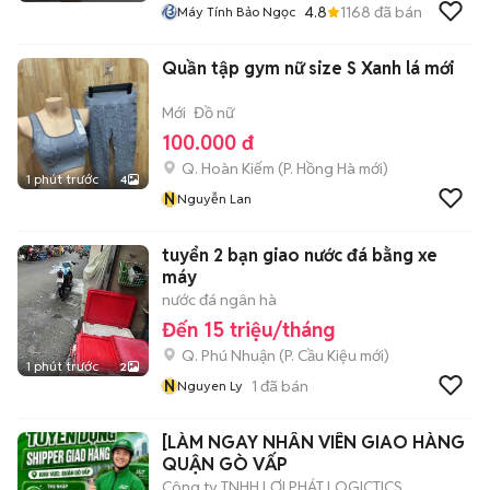
4.8
1168
đã bán
Máy Tính Bảo Ngọc
Quần tập gym nữ size S Xanh lá mới
Mới
Đồ nữ
100.000 đ
Q. Hoàn Kiếm
(
P. Hồng Hà
mới)
1 phút trước
4
N
Nguyễn Lan
tuyển 2 bạn giao nước đá bằng xe
máy
nước đá ngân hà
Đến 15 triệu/tháng
Q. Phú Nhuận
(
P. Cầu Kiệu
mới)
1 phút trước
2
N
1
đã bán
Nguyen Ly
[LÀM NGAY NHÂN VIÊN GIAO HÀNG
QUẬN GÒ VẤP
Công ty TNHH LỢI PHÁT LOGICTICS