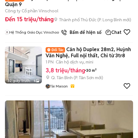
Quận 9
Công ty Cổ phần Vinschool
Đến 15 triệu/tháng
Thành phố Thủ Đức
(
P. Long Bình
mới)
Bấm để hiện số
Chat
Hệ Thống Giáo Dục Vinschool
Căn hộ Duplex 28m2, Huỳnh
Văn Nghệ, Full nội thất, Chỉ từ 3tr8
1 PN
Căn hộ dịch vụ, mini
3,8 triệu/tháng
30 m²
Q. Tân Bình
(
P. Tân Sơn
mới)
32 giây trước
5
Tài Maison