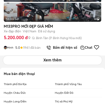
Tin nổi bật
10
+
2
M133PRO MỚI ĐẸP GIÁ MÊM
Xe đạp điện
Việt Nam
Đã sử dụng
5.200.000 đ
Q. Bình Tân
(
P. Bình Hưng Hòa
mới)
5.0
1961
đã bán
Bấm để hiện số
Chat
Minh
Xem thêm
Mua bán điện thoại
Thành phố Bà Rịa
Thành phố Vũng Tàu
Huyện Châu Đức
Huyện Đất Đỏ
Huyện Long Điền
Thị xã Phú Mỹ