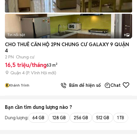
Tin nổi bật
9
+
2
CHO THUÊ CĂN HỘ 2PN CHUNG CƯ GALAXY 9 QUẬN
4
2 PN
Chung cư
16,5 triệu/tháng
63 m²
Quận 4
(
P. Vĩnh Hội
mới)
K
Bấm để hiện số
Chat
Khánh Trình
Bạn cần tìm
dung lượng
nào ?
Dung lượng:
64 GB
128 GB
256 GB
512 GB
1 TB
2 