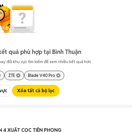
kết quả phù hợp tại Bình Thuận
hay đổi khu vực tìm kiếm để xem nhiều kết quả hơn
ZTE
Blade V40 Pro
 vực
Xóa tất cả bộ lọc
ÒN 4 XUẤT CỌC TIÊN PHONG