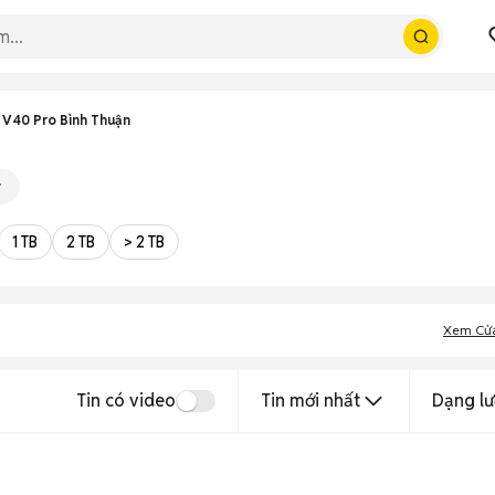
 V40 Pro Bình Thuận
1 TB
2 TB
> 2 TB
Xem Cử
Tin có video
Tin mới nhất
Dạng lư