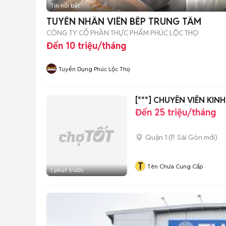
Tin nổi bật
TUYỂN NHÂN VIÊN BẾP TRUNG TÂM
CÔNG TY CỔ PHẦN THỰC PHẨM PHÚC LỘC THỌ
Đến 10 triệu/tháng
Tuyển Dụng Phúc Lộc Thọ
[***] CHUYÊN VIÊN KI
Đến 25 triệu/tháng
Quận 1
(
P. Sài Gòn
mới)
T
Tên Chưa Cung Cấp
1 phút trước