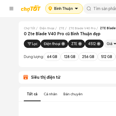
Bình Thuận
Chợ Tốt
Điện thoại
ZTE
ZTE Blade V40 Pro
ZTE Blade
0 Zte Blade V40 Pro cũ Bình Thuận đẹp
Lọc
Điện thoại
ZTE
4512
Giá
Dung lượng:
64 GB
128 GB
256 GB
512 GB
Siêu thị điện tử
Tất cả
Cá nhân
Bán chuyên