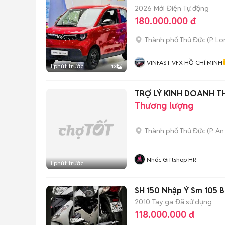
2026
Mới
Điện
Tự động
180.000.000 đ
Thành phố Thủ Đức
(
P. L
VINFAST VFX HỒ CHÍ MINH
1 phút trước
13
TRỢ LÝ KINH DOANH T
Thương lượng
Thành phố Thủ Đức
(
P. A
Nhóc Giftshop HR
1 phút trước
SH 150 Nhập Ý Sm 105 
2010
Tay ga
Đã sử dụng
118.000.000 đ