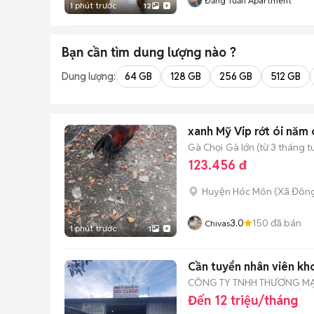
Đăng Tuấn Apartment
1 phút trước
12
Bạn cần tìm
dung lượng
nào ?
Dung lượng:
64 GB
128 GB
256 GB
512 GB
xanh Mỹ Vip rớt ói năm 
Gà Chọi
Gà lớn (từ 3 tháng t
123.456 đ
Huyện Hóc Môn
(
Xã Đôn
3.0
150
đã bán
Chivas
1 phút trước
1
Cần tuyển nhân viên kho
CÔNG TY TNHH THƯƠNG MẠI
Đến 12 triệu/tháng