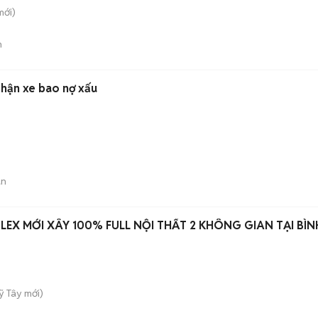
ới)
n
 nhận xe bao nợ xấu
án
LEX MỚI XÂY 100% FULL NỘI THẤT 2 KHÔNG GIAN TẠI BÌN
ỹ Tây
mới)