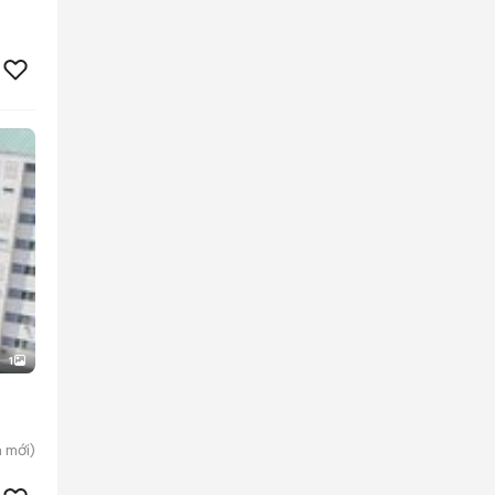
1
h
mới)