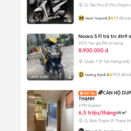
Q. Tân Phú
(
P. Phú Thạnh
m
M
4.3
111
đã bá
Minh Thành
1 phút trước
20
Nouvo 5 Fi trả trc 4tr9
2012
Tay ga
Đã sử dụng
8.900.000 đ
Quận 7
(
P. Tân Hưng
mới)
D
4.4
923
đã b
Dương Đạt
1 phút trước
7
🌈CĂN HỘ DUP
THẠNH
2 PN
Duplex
6,5 triệu/tháng
35 m²
Q. Bình Thạnh
(
P. Thạnh M