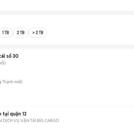
1 TB
2 TB
> 2 TB
cái sổ 30
uổi)
g Thạnh
mới)
 tại quận 12
 DỊCH VỤ VẬN TẢI BIG CARGO