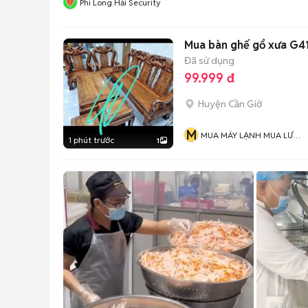
Phi Long Hải Security
Mua bàn ghế gổ xưa G41
Đã sử dụng
99.999 đ
Huyện Cần Giờ
M
MUA MÁY LẠNH MUA LƯ
1 phút trước
1
ĐỒNG Và MUA ĐỒ CỔ