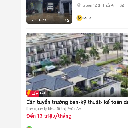
Quận 12
(
P. Thới An
mới)
M
Mr Vinh
1 phút trước
1
Tin nổi bật
Cần tuyển trưởng ban-kỹ thuật- kế toán d
Ban quản lý khu đô thị Phúc An
Đến 13 triệu/tháng