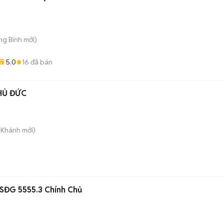
ong Bình
mới)
5.0
16
đã bán
HỦ ĐỨC
n Khánh
mới)
BSĐG 5555.3 Chính Chủ