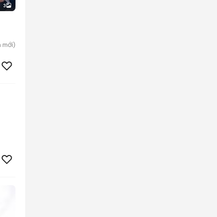
3
h
mới)