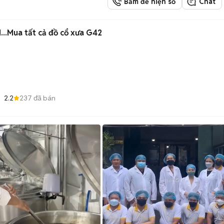
Bấm để hiện số
Chat
...Mua tất cả đồ cổ xưa G42
2.2
237
đã bán