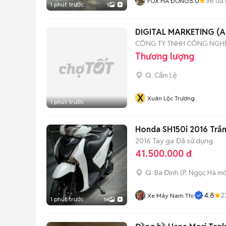
5.0
36
đã 
FOX HÀ ĐÔNG
1 phút trước
1
DIGITAL MARKETING (A
CÔNG TY TNHH CÔNG NGH
Thương lượng
Q. Cẩm Lệ
X
Xuân Lộc Trương
1 phút trước
Honda SH150i 2016 Trắn
2016
Tay ga
Đã sử dụng
41.500.000 đ
Q. Ba Đình
(
P. Ngọc Hà
mớ
4.8
2
Xe Máy Nam Thi
1 phút trước
14