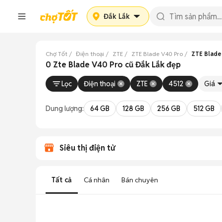
Đắk Lắk
Chợ Tốt
Điện thoại
ZTE
ZTE Blade V40 Pro
ZTE Blade
0 Zte Blade V40 Pro cũ Đắk Lắk đẹp
Lọc
Điện thoại
ZTE
4512
Giá
Dung lượng:
64 GB
128 GB
256 GB
512 GB
Siêu thị điện tử
Tất cả
Cá nhân
Bán chuyên