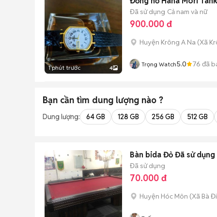
Đồng hồ Hana Mori Tank
Đã sử dụng
Cả nam và nữ
900.000 đ
Huyện Krông A Na
(
Xã K
5.0
76
đã b
Trọng Watch
1 phút trước
4
Bạn cần tìm
dung lượng
nào ?
Dung lượng:
64 GB
128 GB
256 GB
512 GB
Bàn bida Đỏ Đã sử dụng
Đã sử dụng
70.000 đ
Huyện Hóc Môn
(
Xã Bà Đ