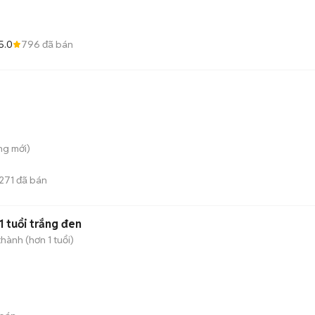
5.0
796
đã bán
ông
mới)
271
đã bán
 tuổi trắng đen
hành (hơn 1 tuổi)