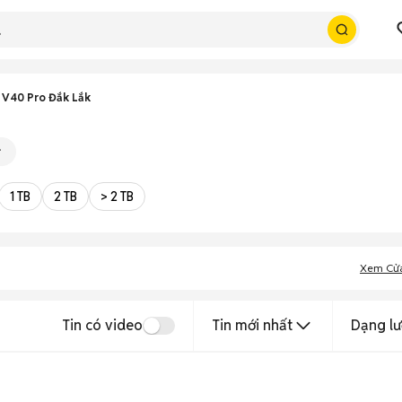
 V40 Pro Đắk Lắk
1 TB
2 TB
> 2 TB
Xem Cử
Tin có video
Tin mới nhất
Dạng lư