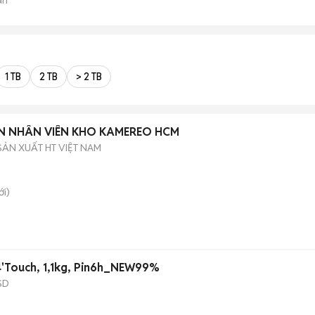
1 TB
2 TB
> 2 TB
YỂN NHÂN VIÊN KHO KAMEREO HCM
SẢN XUẤT HT VIỆT NAM
i)
4'Touch, 1,1kg, Pin6h_NEW99%
SD