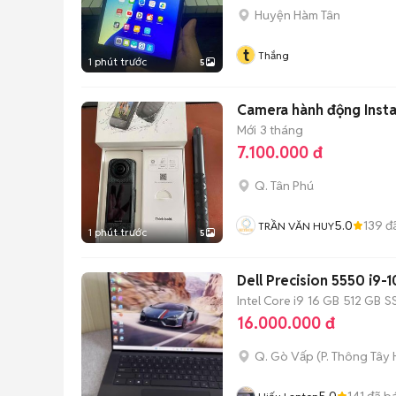
Huyện Hàm Tân
t
Thắng
1 phút trước
5
Camera hành động Inst
Mới
3 tháng
7.100.000 đ
Q. Tân Phú
5.0
139
đ
TRẦN VĂN HUY
1 phút trước
5
Dell Precision 5550 i9-
Intel Core i9
16 GB
512 GB
S
16.000.000 đ
Q. Gò Vấp
(
P. Thông Tây 
5.0
141
đã b