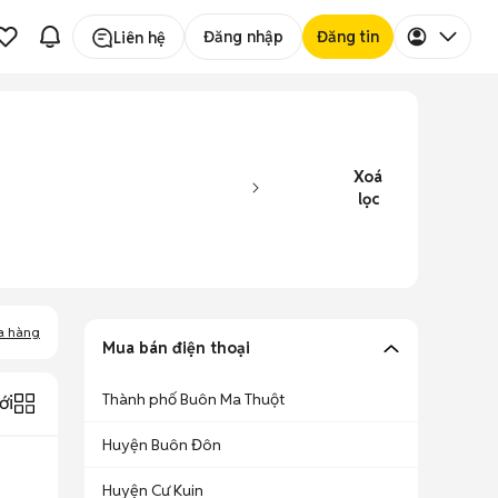
Đăng nhập
Đăng tin
Liên hệ
Xoá
lọc
a hàng
Mua bán điện thoại
Thành phố Buôn Ma Thuột
ới
Huyện Buôn Đôn
Huyện Cư Kuin