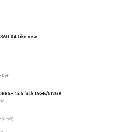
a360 X4 Like new
ã bán
10885H 15.6 inch 16GB/512GB
SD
Hội
mới)
án