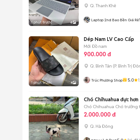
Q. Thanh Khê
Laptop 2nd Bao Bền Giá Rẻ
1 phút trước
6
Dép Nam LV Cao Cấp
Mới
Đồ nam
900.000 đ
Q. Bình Tân
(
P. Bình Trị Đ
5.0
1
Trúc Phương Shop
1 phút trước
4
Chó Chihuahua đực hơn 1
Chó Chihuahua
Chó trưởng t
2.000.000 đ
Q. Hà Đông