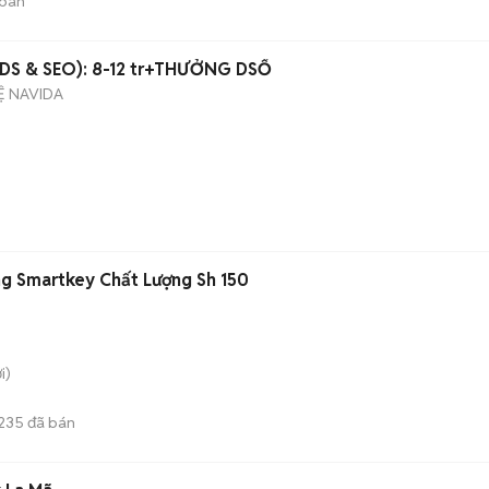
bán
DS & SEO): 8-12 tr+THƯỞNG DSỐ
Ệ NAVIDA
g Smartkey Chất Lượng Sh 150
i)
235
đã bán