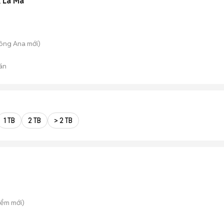
 La Mã
rông Ana
mới)
án
1 TB
2 TB
> 2 TB
iểm
mới)