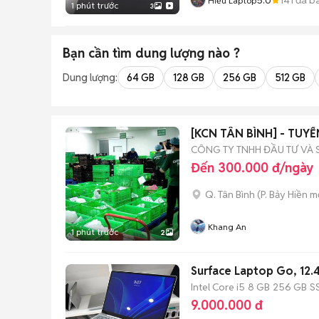
Hiếu Laptop
1 phút trước
3
Bạn cần tìm
dung lượng
nào ?
Dung lượng:
64 GB
128 GB
256 GB
512 GB
[KCN TÂN BÌNH] - TU
CÔNG TY TNHH ĐẦU TƯ VÀ 
Đến 300.000 đ/ngày
Q. Tân Bình
(
P. Bảy Hiền
mớ
Khang An
1 phút trước
2
Surface Laptop Go, 12.
Intel Core i5
8 GB
256 GB
S
9.000.000 đ