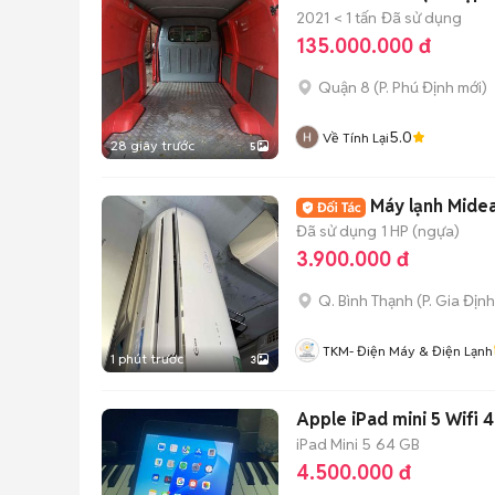
2021
< 1 tấn
Đã sử dụng
135.000.000 đ
Quận 8
(
P. Phú Định
mới)
5.0
Về Tính Lại
28 giây trước
5
Máy lạnh Midea
Đã sử dụng
1 HP (ngựa)
3.900.000 đ
Q. Bình Thạnh
(
P. Gia Định
TKM- Điện Máy & Điện Lạnh
1 phút trước
3
Apple iPad mini 5 Wifi
iPad Mini 5
64 GB
4.500.000 đ