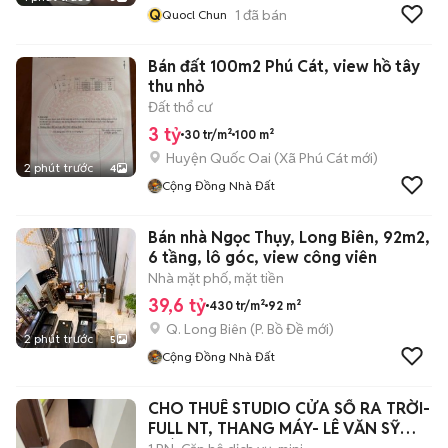
Q
1
đã bán
Quocl Chun
Bán đất 100m2 Phú Cát, view hồ tây
thu nhỏ
Đất thổ cư
3 tỷ
30 tr/m²
100 m²
Huyện Quốc Oai
(
Xã Phú Cát
mới)
2 phút trước
4
Cộng Đồng Nhà Đất
Bán nhà Ngọc Thụy, Long Biên, 92m2,
6 tầng, lô góc, view công viên
Nhà mặt phố, mặt tiền
39,6 tỷ
430 tr/m²
92 m²
Q. Long Biên
(
P. Bồ Đề
mới)
2 phút trước
5
Cộng Đồng Nhà Đất
CHO THUÊ STUDIO CỬA SỔ RA TRỜI-
FULL NT, THANG MÁY- LÊ VĂN SỸ