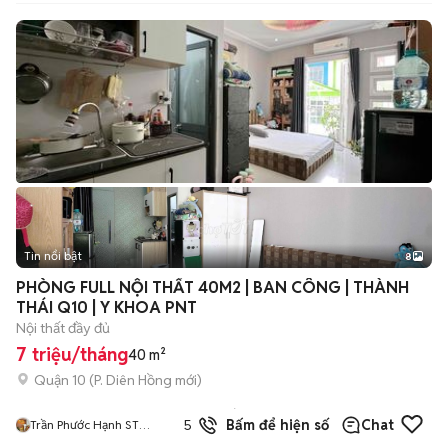
Tin nổi bật
8
+
2
PHÒNG FULL NỘI THẤT 40M2 | BAN CÔNG | THÀNH
THÁI Q10 | Y KHOA PNT
Nội thất đầy đủ
7 triệu/tháng
40 m²
Quận 10
(
P. Diên Hồng
mới)
4
đã
5.0
Bấm để hiện số
Chat
Trần Phước Hạnh ST
bán
FARMER HOME