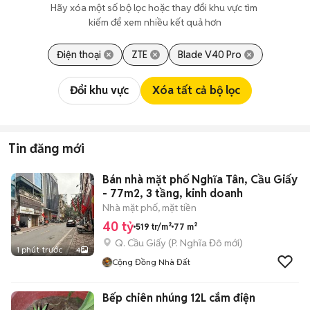
Hãy xóa một số bộ lọc hoặc thay đổi khu vực tìm 
kiếm để xem nhiều kết quả hơn
Điện thoại
ZTE
Blade V40 Pro
Đổi khu vực
Xóa tất cả bộ lọc
Tin đăng mới
Bán nhà mặt phố Nghĩa Tân, Cầu Giấy
- 77m2, 3 tầng, kinh doanh
Nhà mặt phố, mặt tiền
40 tỷ
519 tr/m²
77 m²
Q. Cầu Giấy
(
P. Nghĩa Đô
mới)
1 phút trước
4
Cộng Đồng Nhà Đất
Bếp chiên nhúng 12L cắm điện