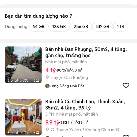
Bạn cần tìm
dung lượng
nào ?
Dung lượng:
64 GB
128 GB
256 GB
512 GB
1 TB
2 
Bán nhà Đan Phượng, 50m2, 4 tầng,
gần chợ, trường học
Nhà mặt phố, mặt tiền
4 tỷ
80 tr/m²
50 m²
Huyện Đan Phượng
3 phút trước
3
Cộng Đồng Nhà Đất
Bán nhà Cù Chính Lan, Thanh Xuân,
35m2, 4 tầng, 9.9 tỷ
3 PN
Nhà mặt phố, mặt tiền
9,9 tỷ
283 tr/m²
35 m²
Q. Thanh Xuân
(
P. Khương Đình
mới)
3 phút trước
4