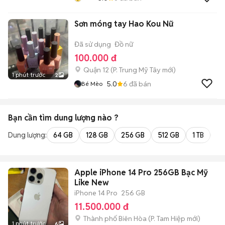
Sơn móng tay Hao Kou Nữ
Đã sử dụng
Đồ nữ
100.000 đ
Quận 12
(
P. Trung Mỹ Tây
mới)
1 phút trước
2
5.0
6
đã bán
Bé Mèo
Bạn cần tìm
dung lượng
nào ?
Dung lượng:
64 GB
128 GB
256 GB
512 GB
1 TB
2 
Apple iPhone 14 Pro 256GB Bạc Mỹ
Like New
iPhone 14 Pro
256 GB
11.500.000 đ
Thành phố Biên Hòa
(
P. Tam Hiệp
mới)
1 phút trước
6