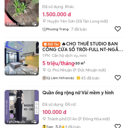
Đã sử dụng
Khác
1.500.000 đ
Huyện Yên Sơn
(
Xã Tân Long
mới)
1 phút trước
1
7
đã bán
Phuong Trang
🔥CHO THUÊ STUDIO BAN
CÔNG CỬA SỔ TRỜI-FULL NT-NGÃ
TƯ PHÚ NHUẬN-30M2
1 PN
Căn hộ dịch vụ, mini
5 triệu/tháng
30 m²
Q. Phú Nhuận
(
P. Đức Nhuận
mới)
1 phút trước
12
45
đã bán
Sỹ Lâm Hifriendz
Quần ống rộng nữ Vải mềm y hình
Đã sử dụng
Đồ nữ
100.000 đ
Thành phố Dĩ An
(
P. Đông Hòa
mới)
1 phút trước
2
T
5.0
3
đã bán
Tien