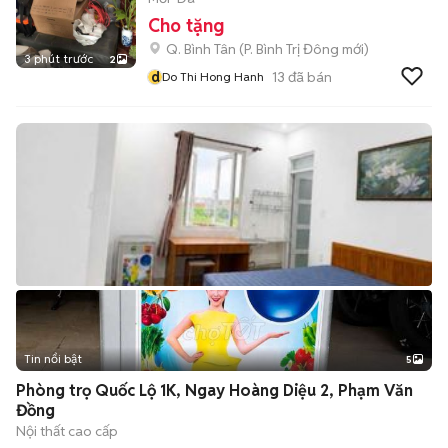
Cho tặng
Q. Bình Tân
(
P. Bình Trị Đông
mới)
3 phút trước
2
d
13
đã bán
Do Thi Hong Hanh
Tin nổi bật
5
Phòng trọ Quốc Lộ 1K, Ngay Hoàng Diệu 2, Phạm Văn
Đồng
Nội thất cao cấp