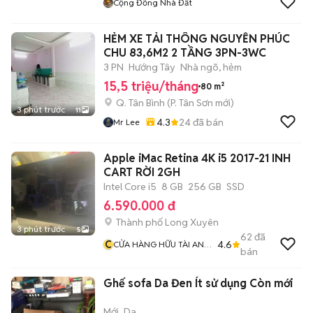
Cộng Đồng Nhà Đất
HẺM XE TẢI THÔNG NGUYỄN PHÚC
CHU 83,6M2 2 TẦNG 3PN-3WC
3 PN
Hướng Tây
Nhà ngõ, hẻm
15,5 triệu/tháng
80 m²
Q. Tân Bình
(
P. Tân Sơn
mới)
3 phút trước
11
4.3
24
đã bán
Mr Lee
Apple iMac Retina 4K i5 2017-21 INH
CART RỜI 2GH
Intel Core i5
8 GB
256 GB
SSD
6.590.000 đ
Thành phố Long Xuyên
3 phút trước
5
62
đã
C
4.6
CỬA HÀNG HỮU TÀI AN
bán
GIANG CÓ THU LẠI MÁY
TÍNH CŨ
Ghế sofa Da Đen Ít sử dụng Còn mới
Mới
Da