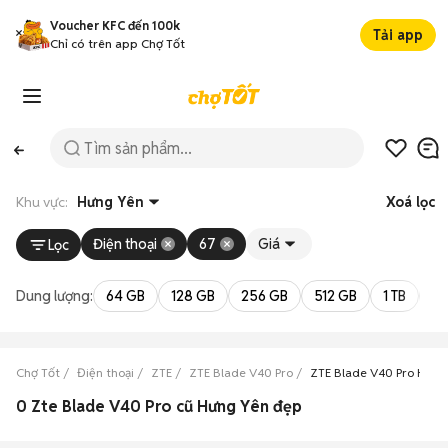
Voucher KFC đến 100k
Tải app
Chỉ có trên app Chợ Tốt
Khu vực:
Hưng Yên
Xoá lọc
Điện thoại
67
Giá
Lọc
Dung lượng:
64 GB
128 GB
256 GB
512 GB
1 TB
2 
Chợ Tốt
Điện thoại
ZTE
ZTE Blade V40 Pro
ZTE Blade V40 Pro Hưng
0 Zte Blade V40 Pro cũ Hưng Yên đẹp