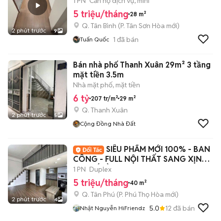
GIÁP Q3
1 PN
Căn hộ dịch vụ, mini
5 triệu/tháng
28 m²
Q. Tân Bình
(
P. Tân Sơn Hòa
mới)
2 phút trước
9
1
đã bán
Tuấn Quốc
Bán nhà phố Thanh Xuân 29m² 3 tầng
mặt tiền 3.5m
Nhà mặt phố, mặt tiền
6 tỷ
207 tr/m²
29 m²
Q. Thanh Xuân
2 phút trước
5
Cộng Đồng Nhà Đất
SIÊU PHẨM MỚI 100% - BAN
CÔNG - FULL NỘI THẤT SANG XỊN
MỊN KẾ ĐẦM SEN
1 PN
Duplex
5 triệu/tháng
40 m²
Q. Tân Phú
(
P. Phú Thọ Hòa
mới)
2 phút trước
4
5.0
12
đã bán
Nhật Nguyễn HiFriendz