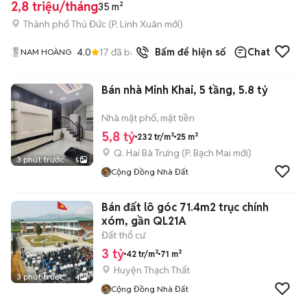
2,8 triệu/tháng
35 m²
Thành phố Thủ Đức
(
P. Linh Xuân
mới)
4.0
17
đã bán
Bấm để hiện số
Chat
NAM HOÀNG
Bán nhà Minh Khai, 5 tầng, 5.8 tỷ
Nhà mặt phố, mặt tiền
5,8 tỷ
232 tr/m²
25 m²
Q. Hai Bà Trưng
(
P. Bạch Mai
mới)
3 phút trước
5
Cộng Đồng Nhà Đất
Bán đất lô góc 71.4m2 trục chính
xóm, gần QL21A
Đất thổ cư
3 tỷ
42 tr/m²
71 m²
Huyện Thạch Thất
3 phút trước
4
Cộng Đồng Nhà Đất