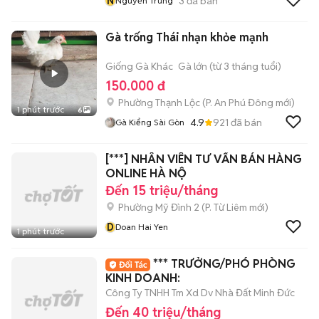
N
3
đã bán
Nguyễn Trung
Gà trống Thái nhạn khỏe mạnh
Giống Gà Khác
Gà lớn (từ 3 tháng tuổi)
150.000 đ
Phường Thạnh Lộc
(
P. An Phú Đông
mới)
1 phút trước
6
4.9
921
đã bán
Gà Kiểng Sài Gòn
[***] NHÂN VIÊN TƯ VẤN BÁN HÀNG
ONLINE HÀ NỘ
Đến 15 triệu/tháng
Phường Mỹ Đình 2
(
P. Từ Liêm
mới)
D
Doan Hai Yen
1 phút trước
*** TRƯỞNG/PHÓ PHÒNG
KINH DOANH:
Công Ty TNHH Tm Xd Dv Nhà Đất Minh Đức
Đến 40 triệu/tháng