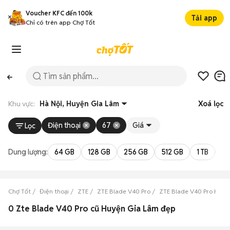
Voucher KFC đến 100k
Tải app
Chỉ có trên app Chợ Tốt
Khu vực:
Hà Nội, Huyện Gia Lâm
Xoá lọc
Điện thoại
67
Giá
Lọc
Dung lượng:
64 GB
128 GB
256 GB
512 GB
1 TB
2 
Chợ Tốt
Điện thoại
ZTE
ZTE Blade V40 Pro
ZTE Blade V40 Pro Hà N
0 Zte Blade V40 Pro cũ Huyện Gia Lâm đẹp