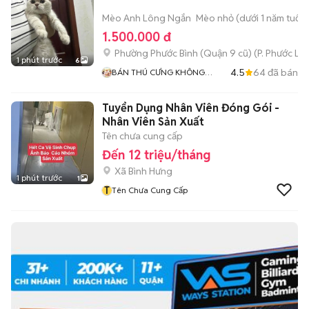
Mèo Anh Lông Ngắn
Mèo nhỏ (dưới 1 năm tuổi)
1.500.000 đ
Phường Phước Bình (Quận 9 cũ)
(
P. Phước Lo
1 phút trước
6
4.5
64
đã bán
BÁN THÚ CƯNG KHÔNG
ĐĂNG ẢNH LỪA ĐẢO
Tuyển Dụng Nhân Viên Đóng Gói -
Nhân Viên Sản Xuất
Tên chưa cung cấp
Đến 12 triệu/tháng
Xã Bình Hưng
1 phút trước
1
T
Tên Chưa Cung Cấp