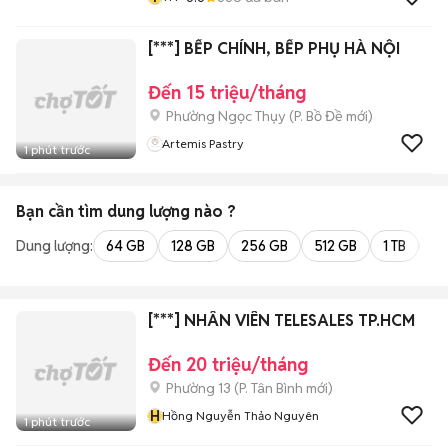
[***] BẾP CHÍNH, BẾP PHỤ HÀ NỘI
Đến 15 triệu/tháng
Phường Ngọc Thụy
(
P. Bồ Đề
mới)
Artemis Pastry
1 phút trước
Bạn cần tìm
dung lượng
nào ?
Dung lượng:
64 GB
128 GB
256 GB
512 GB
1 TB
2 
[***] NHÂN VIÊN TELESALES TP.HCM
Đến 20 triệu/tháng
Phường 13
(
P. Tân Bình
mới)
H
Hồng Nguyễn Thảo Nguyên
1 phút trước