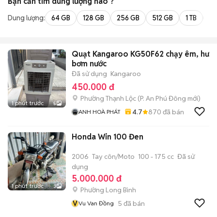
Bạn cần tìm
dung lượng
nào ?
Dung lượng:
64 GB
128 GB
256 GB
512 GB
1 TB
2 
Quạt Kangaroo KG50F62 chạy êm, hư
bơm nước
Đã sử dụng
Kangaroo
450.000 đ
Phường Thạnh Lộc
(
P. An Phú Đông
mới)
1 phút trước
5
4.7
870
đã bán
ANH HOÀ PHÁT
Honda Win 100 Đen
2006
Tay côn/Moto
100 - 175 cc
Đã sử
dụng
5.000.000 đ
1 phút trước
3
Phường Long Bình
V
5
đã bán
Vu Van Đồng