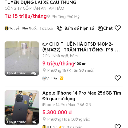
TUYỂN DỤNG LÁI XE CẨU THÙNG
CÔNG TY CỔ PHẦN AN TAM HẢO
Từ 15 triệu/tháng
Phường Phú Mỹ
N
1
đã bán
Bấm để hiện số
Chat
Nguyễn Phú Quốc
👉 CHO THUÊ NHÀ DTSD 140M2-
(5M❌22)- TRẦN THÁI TÔNG- P15-
TÂN BÌNH.
2 PN
Nhà ngõ, hẻm
9 triệu/tháng
100 m²
Phường 15
(
P. Tân Sơn
mới)
1 phút trước
8
VinhKa
Apple iPhone 14 Pro Max 256GB Tím
Đã qua sử dụng
iPhone 14 Pro Max
256 GB
5.300.000 đ
Phường Hòa Cường Bắc
1 phút trước
3
T
3.3
338
đã bán
TH