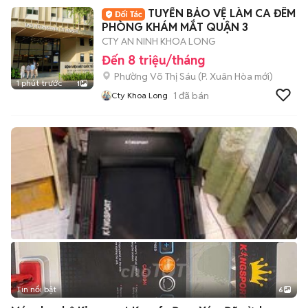
TUYỂN BẢO VỆ LÀM CA ĐÊM
PHÒNG KHÁM MẮT QUẬN 3
CTY AN NINH KHOA LONG
Đến 8 triệu/tháng
Phường Võ Thị Sáu
(
P. Xuân Hòa
mới)
1 phút trước
1
1
đã bán
Cty Khoa Long
Tin nổi bật
6
+
2