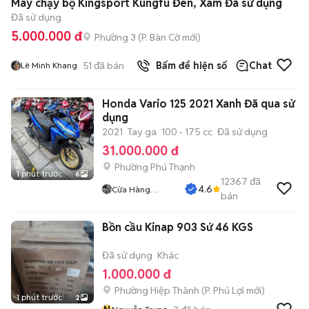
Máy chạy bộ Kingsport Kungfu Đen, Xám Đã sử dụng
Đã sử dụng
5.000.000 đ
Phường 3
(
P. Bàn Cờ
mới)
51
đã bán
Bấm để hiện số
Chat
Lê Minh Khang
Honda Vario 125 2021 Xanh Đã qua sử
dụng
2021
Tay ga
100 - 175 cc
Đã sử dụng
31.000.000 đ
Phường Phú Thạnh
1 phút trước
6
12367
đã
4.6
Cửa Hàng
bán
Tuanduy
Bồn cầu Kinap 903 Sứ 46 KGS
Đã sử dụng
Khác
1.000.000 đ
Phường Hiệp Thành
(
P. Phú Lợi
mới)
1 phút trước
2