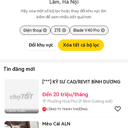
Lâm, Hà Nội
Hãy xóa một số bộ lọc hoặc thay đổi khu vực tìm 
kiếm để xem nhiều kết quả hơn
Điện thoại
ZTE
Blade V40 Pro
Đổi khu vực
Xóa tất cả bộ lọc
Tin đăng mới
[***] KỸ SƯ CAD/REVIT BÌNH DƯƠNG
Đến 20 triệu/tháng
Phường Hoà Phú
(
P. Bình Dương
mới)
CÔNG TY TNHH THƯƠNG
1 phút trước
MẠI ĐIỆN TỬ WOWBUY
Mèo Cái ALN