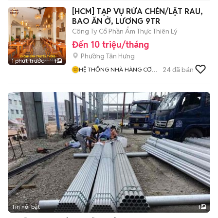
[HCM] TẠP VỤ RỬA CHÉN/LẶT RAU,
BAO ĂN Ở, LƯƠNG 9TR
Công Ty Cổ Phần Ẩm Thực Thiên Lý
Đến 10 triệu/tháng
Phường Tân Hưng
1 phút trước
1
24
đã bán
HỆ THỐNG NHÀ HÀNG CƠM
NIÊU THIÊN LÝ
Tin nổi bật
1