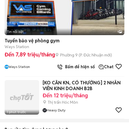
Tin nổi bật
1
Tuyển bảo vệ phòng gym
Ways Station
Đến 7,89 triệu/tháng
Phường 9
(
P. Đức Nhuận
mới)
Bấm để hiện số
Chat
Ways Station
[KO CẦN KN, CÓ THƯỞNG] 2 NHÂN
VIÊN KINH DOANH B2B
Đến 12 triệu/tháng
Thị trấn Hóc Môn
Heavy Duty
1 phút trước