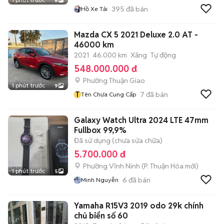
8
395
đã bán
Hồ Xe Tải
Mazda CX 5 2021 Deluxe 2.0 AT -
46000 km
2021
46.000 km
Xăng
Tự động
548.000.000 đ
Phường Thuận Giao
1 phút trước
9
T
7
đã bán
Tên Chưa Cung Cấp
Galaxy Watch Ultra 2024 LTE 47mm
Fullbox 99,9%
Đã sử dụng (chưa sửa chữa)
5.700.000 đ
Phường Vĩnh Ninh
(
P. Thuận Hóa
mới)
1 phút trước
5
6
đã bán
Minh Nguyễn
Yamaha R15V3 2019 odo 29k chính
chủ biển số 60