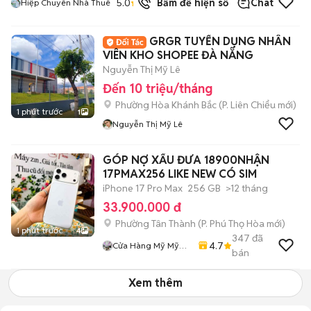
5.0
Bấm để hiện số
Chat
Hiệp Chuyên Nhà Thuê
GRGR TUYỂN DỤNG NHÂN
VIÊN KHO SHOPEE ĐÀ NẴNG
Nguyễn Thị Mỹ Lê
Đến 10 triệu/tháng
Phường Hòa Khánh Bắc
(
P. Liên Chiểu
mới)
1 phút trước
1
Nguyễn Thị Mỹ Lê
GÓP NỢ XẤU ĐƯA 18900NHẬN
17PMAX256 LIKE NEW CÓ SIM
iPhone 17 Pro Max
256 GB
>12 tháng
33.900.000 đ
Phường Tân Thành
(
P. Phú Thọ Hòa
mới)
1 phút trước
4
347
đã
4.7
Cửa Hàng Mỹ Mỹ
bán
Store
Xem thêm