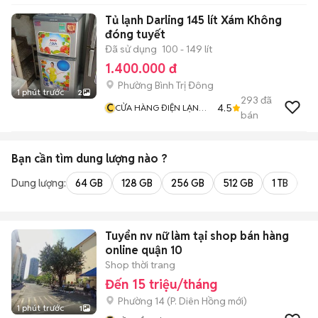
Tủ lạnh Darling 145 lít Xám Không
đóng tuyết
Đã sử dụng
100 - 149 lít
1.400.000 đ
Phường Bình Trị Đông
1 phút trước
2
293
đã
C
4.5
CỬA HÀNG ĐIỆN LẠNH
bán
BÌNH TÂN
Bạn cần tìm
dung lượng
nào ?
Dung lượng:
64 GB
128 GB
256 GB
512 GB
1 TB
2 
Tuyển nv nữ làm tại shop bán hàng
online quận 10
Shop thời trang
Đến 15 triệu/tháng
Phường 14
(
P. Diên Hồng
mới)
1 phút trước
1