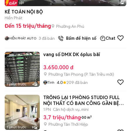
Tin nổi bật
3
KẾ TOÁN NỘI BỘ
Hiển Phát
Đến 15 triệu/tháng
Phường An Phú
3
đã bán
Bấm để hiện số
Chat
HIỂN PHÁT AUTO
vang số DMX DK 6plus bãi
3.650.000 đ
Phường Tân Phong
(
P. Tân Triều
mới)
4.0
209
đã bán
Tình
1 phút trước
4
TRỐNG LẠI 1 PHÒNG STUDIO FULL
NỘI THẤT CÓ BAN CÔNG GẦN BỆNH
VIỆN Q12🌟
1 PN
Căn hộ dịch vụ, mini
3,7 triệu/tháng
30 m²
Phường Tân Thới Hiệp
1 phút trước
9