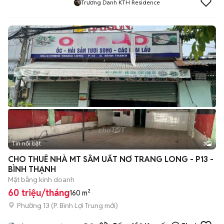
Trương Danh KTH Residence
Tin nổi bật
3
CHO THUÊ NHÀ MT SẦM UẤT NƠ TRANG LONG - P13 -
BÌNH THẠNH
Mặt bằng kinh doanh
60 triệu/tháng
160 m²
Phường 13
(
P. Bình Lợi Trung
mới)