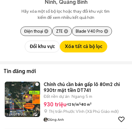
Ninh, Quảng Bình
Hãy xóa một số bộ lọc hoặc thay đổi khu vực tìm 
kiếm để xem nhiều kết quả hơn
Điện thoại
ZTE
Blade V40 Pro
Đổi khu vực
Xóa tất cả bộ lọc
Tin đăng mới
Chính chủ cần bán gấp lô 80m2 chỉ
930tr mặt tiền DT741
Đất nền dự án
Ngang 5 m
930 triệu
12 tr/m²
80 m²
Thị trấn Phước Vĩnh
(
Xã Phú Giáo
mới)
1 phút trước
3
Dũng Anh