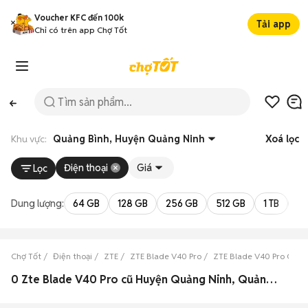
Voucher KFC đến 100k
Tải app
Chỉ có trên app Chợ Tốt
Khu vực:
Quảng Bình, Huyện Quảng Ninh
Xoá lọc
Điện thoại
Giá
Lọc
Dung lượng:
64 GB
128 GB
256 GB
512 GB
1 TB
2 
Chợ Tốt
Điện thoại
ZTE
ZTE Blade V40 Pro
ZTE Blade V40 Pro Quản
0 Zte Blade V40 Pro cũ Huyện Quảng Ninh, Quảng Bình đẹp