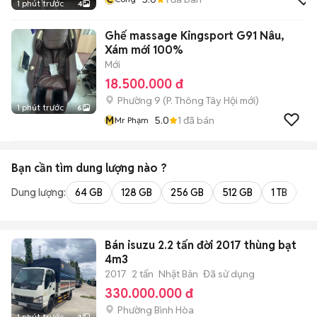
1 phút trước
4
Ghế massage Kingsport G91 Nâu,
Xám mới 100%
Mới
18.500.000 đ
Phường 9
(
P. Thông Tây Hội
mới)
1 phút trước
6
M
5.0
1
đã bán
Mr Phạm
Bạn cần tìm
dung lượng
nào ?
Dung lượng:
64 GB
128 GB
256 GB
512 GB
1 TB
2 
Bán isuzu 2.2 tấn đời 2017 thùng bạt
4m3
2017
2 tấn
Nhật Bản
Đã sử dụng
330.000.000 đ
Phường Bình Hòa
1 phút trước