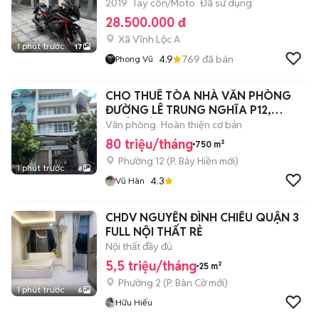
2019
Tay côn/Moto
Đã sử dụng
28.500.000 đ
Xã Vĩnh Lộc A
1 phút trước
17
4.9
769
đã bán
Phong Vũ
CHO THUÊ TÒA NHÀ VĂN PHÒNG
ĐƯỜNG LÊ TRUNG NGHĨA P12,
Q.TÂN BÌNH (K300)
Văn phòng
Hoàn thiện cơ bản
80 triệu/tháng
750 m²
Phường 12
(
P. Bảy Hiền
mới)
1 phút trước
8
4.3
Vũ Hàn
CHDV NGUYỄN ĐÌNH CHIỂU QUẬN 3
FULL NỘI THẤT RẺ
Nội thất đầy đủ
5,5 triệu/tháng
25 m²
Phường 2
(
P. Bàn Cờ
mới)
1 phút trước
6
Hữu Hiếu