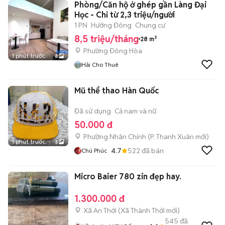
Phòng/Căn hộ ở ghép gần Làng Đại
Học - Chỉ từ 2,3 triệu/người
1 PN
Hướng Đông
Chung cư
8,5 triệu/tháng
28 m²
Phường Đông Hòa
1 phút trước
8
Hải Cho Thuê
Mũ thể thao Hàn Quốc
Đã sử dụng
Cả nam và nữ
50.000 đ
Phường Nhân Chính
(
P. Thanh Xuân
mới)
1 phút trước
5
4.7
522
đã bán
Chú Phúc
Micro Baier 780 zin đẹp hay.
1.300.000 đ
Xã An Thới
(
Xã Thành Thới
mới)
545
đã