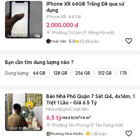
iPhone XR 64GB Trắng Đã qua sử
dụng
iPhone XR
64 GB
2.000.000 đ
Phường Tứ Liên
(
P. Hồng Hà
mới)
1 phút trước
4
5.0
33
đã bán
Hoài Văn
Bạn cần tìm
dung lượng
nào ?
Dung lượng:
64 GB
128 GB
256 GB
512 GB
1 TB
2 
Bán Nhà Phố Quận 7 Sát Q4, 4x14m, 1
Trệt 1 Lầu - Giá 6.5 Tỷ
Nhà mặt phố, mặt tiền
6,5 tỷ
464 tr/m²
14 m²
Phường Tân Phong
(
P. Tân Hưng
mới)
1 phút trước
3
1
đã bán
Phương Nhà Nhiều