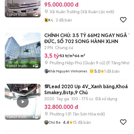
95.000.000 đ
Xã Xuân Trường
(
Xã Xuân Lộc
mới)
1 phút trước
3
k
2
đã bán
K L
CHÍNH CHỦ: 3.5 TỶ 66M2 NGAY NGÃ T
ĐỨC, SỐ 702 SONG HÀNH XLHN
2 PN
Chung cư
3,5 tỷ
53 tr/m²
66 m²
Phường Hiệp Phú (Quận 9 cũ)
(
P. Tăng Nhơn 
1 phút trước
8
5.0
1
đã bán
Khải Nguyên Vinhomes
💯Lead 2020 Up 4V_Xanh băng,Khoá
Smakey,Bstp,9 Chủ
2020
Tay ga
100 - 175 cc
Đã sử dụng
32.800.000 đ
Phường 1
(
P. Tân Sơn Hòa
mới)
1 phút trước
8
4.4
15
đã bán
Chú Ba