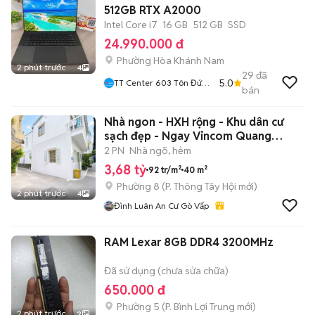
512GB RTX A2000
Intel Core i7
16 GB
512 GB
SSD
24.990.000 đ
Phường Hòa Khánh Nam
2 phút trước
4
29
đã
5.0
TT Center 603 Tôn Đức
bán
Thắng Hòa Khánh
Nhà ngon - HXH rộng - Khu dân cư
sạch đẹp - Ngay Vincom Quang
Trung
2 PN
Nhà ngõ, hẻm
3,68 tỷ
92 tr/m²
40 m²
Phường 8
(
P. Thông Tây Hội
mới)
2 phút trước
4
Đình Luân An Cư Gò Vấp
RAM Lexar 8GB DDR4 3200MHz
Đã sử dụng (chưa sửa chữa)
650.000 đ
Phường 5
(
P. Bình Lợi Trung
mới)
2 phút trước
2