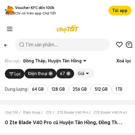
Voucher KFC đến 100k
Tải app
Chỉ có trên app Chợ Tốt
Khu vực:
Đồng Tháp, Huyện Tân Hồng
Xoá lọc
Điện thoại
67
Giá
Lọc
Dung lượng:
64 GB
128 GB
256 GB
512 GB
1 TB
2 
Chợ Tốt
Điện thoại
ZTE
ZTE Blade V40 Pro
ZTE Blade V40 Pro Đồng
0 Zte Blade V40 Pro cũ Huyện Tân Hồng, Đồng Tháp đẹp