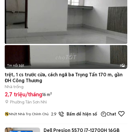
Tin nổi bật
3
trệt, 1 cs trước cửa, cách ngã ba Trọng Tấn 170 m, gần
ĐH Công Thương
Nhà trống
2,7 triệu/tháng
16 m²
Phường Tân Sơn Nhì
N
2.9
41
đã bán
Bấm để hiện số
Chat
Nhứt Nhà Trọ Chính Chủ
Dell Presion 5570 i7-12700H 16GB