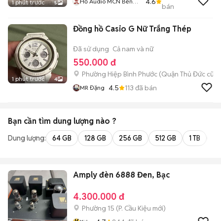
4.6
Hồ Audio MCN Bến
1 phút trước
5
bán
Tre
Đồng hồ Casio G Nữ Trắng Thép
Đã sử dụng
Cả nam và nữ
550.000 đ
Phường Hiệp Bình Phước (Quận Thủ Đức cũ)
1 phút trước
4
4.5
113
đã bán
MR Đặng
Bạn cần tìm
dung lượng
nào ?
Dung lượng:
64 GB
128 GB
256 GB
512 GB
1 TB
2 
Amply đèn 6888 Đen, Bạc
4.300.000 đ
Phường 15
(
P. Cầu Kiệu
mới)