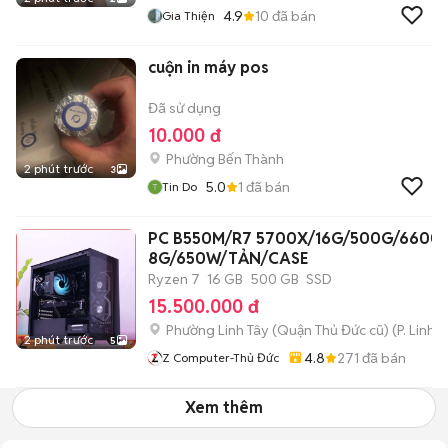
4.9
10
đã bán
Gia Thiện
cuộn in máy pos
Đã sử dụng
10.000 đ
Phường Bến Thành
2 phút trước
3
5.0
1
đã bán
Tin Do
PC B550M/R7 5700X/16G/500G/6600L
8G/650W/TẢN/CASE
Ryzen 7
16 GB
500 GB
SSD
15.500.000 đ
Phường Linh Tây (Quận Thủ Đức cũ)
(
P. Linh 
2 phút trước
5
4.8
271
đã bán
Z Computer-Thủ Đức
Xem thêm