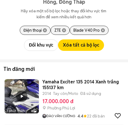
Hồng, Đồng Tháp
Hãy xóa một số bộ lọc hoặc thay đổi khu vực tìm 
kiếm để xem nhiều kết quả hơn
Điện thoại
ZTE
Blade V40 Pro
Đổi khu vực
Xóa tất cả bộ lọc
Tin đăng mới
Yamaha Exciter 135 2014 Xanh trắng
155137 km
2014
Tay côn/Moto
Đã sử dụng
17.000.000 đ
Phường Phú Lợi
1 phút trước
8
4.4
22
đã bán
ĐÀO VĂN CƯỜNG