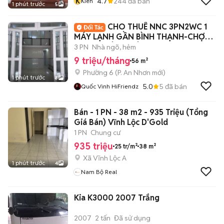
K
4.7
244
đã bán
Kiên
1 phút trước
5
CHO THUÊ NNC 3PN2WC 1
MÁY LẠNH GẦN BÌNH THẠNH-CHỢ
HẠNH THÔNG TÂY
3 PN
Nhà ngõ, hẻm
9 triệu/tháng
56 m²
Phường 6
(
P. An Nhơn
mới)
1 phút trước
8
5.0
5
đã bán
Quốc Vinh HiFriendz
Bán - 1 PN - 38 m2 - 935 Triệu (Tổng
Giá Bán) Vĩnh Lộc D'Gold
1 PN
Chung cư
935 triệu
25 tr/m²
38 m²
Xã Vĩnh Lộc A
1 phút trước
4
Nam Bộ Real
Kia K3000 2007 Trắng
2007
2 tấn
Đã sử dụng