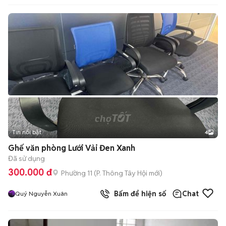
Tin nổi bật
4
Ghế văn phòng Lưới Vải Đen Xanh
Đã sử dụng
300.000 đ
Phường 11
(
P. Thông Tây Hội
mới)
Bấm để hiện số
Chat
Quý Nguyễn Xuân