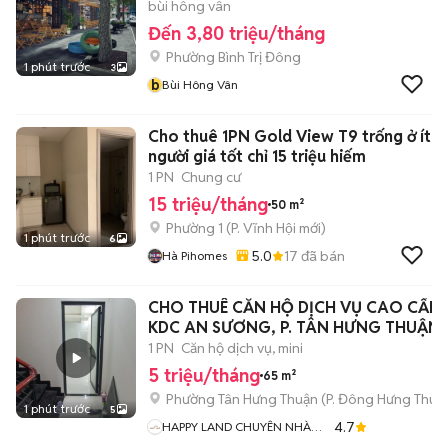
bùi hông vân
Đến 3,80 triệu/tháng
Phường Bình Trị Đông
1 phút trước
3
b
Bùi Hông Vân
Cho thuê 1PN Gold View T9 trống ở ít
người giá tốt chỉ 15 triệu hiếm
1 PN
Chung cư
15 triệu/tháng
50 m²
Phường 1
(
P. Vĩnh Hội
mới)
1 phút trước
6
5.0
17
đã bán
Hà Pihomes
CHO THUÊ CĂN HỘ DỊCH VỤ CAO CẤP 
KDC AN SƯƠNG, P. TÂN HƯNG THUẬN,
1 PN
Căn hộ dịch vụ, mini
5 triệu/tháng
65 m²
Phường Tân Hưng Thuận
(
P. Đông Hưng Thuậ
1 phút trước
5
4.7
HAPPY LAND CHUYÊN NHÀ
ĐẤT GIÁ TỐT HCM