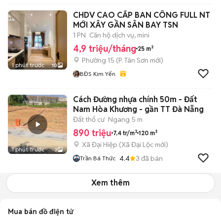
CHDV CAO CẤP BAN CÔNG FULL NT
MỚI XÂY GẦN SÂN BAY TSN
1 PN
Căn hộ dịch vụ, mini
4,9 triệu/tháng
25 m²
Phường 15
(
P. Tân Sơn
mới)
1 phút trước
10
BĐS Kim Yến
Cách Đường nhựa chính 50m - Đất
Nam Hòa Khương - gần TT Đà Nẵng
Đất thổ cư
Ngang 5 m
890 triệu
7,4 tr/m²
120 m²
Xã Đại Hiệp
(
Xã Đại Lộc
mới)
1 phút trước
3
4.4
3
đã bán
Trần Bá Thức
Xem thêm
Mua bán đồ điện tử