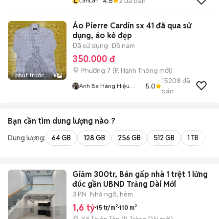
L
4.8
2
đã bán
LanLan
Áo Pierre Cardin sx 41 đã qua sử
dụng, áo kẻ đẹp
Đã sử dụng
Đồ nam
350.000 đ
Phường 7
(
P. Hạnh Thông
mới)
1 phút trước
5
15208
đã
5.0
Anh Ba Hàng Hiệu
bán
Tuyển Chuyên Bán
Online Uy Tín
Bạn cần tìm
dung lượng
nào ?
Dung lượng:
64 GB
128 GB
256 GB
512 GB
1 TB
2 
Giảm 300tr, Bán gấp nhà 1 trệt 1 lửng
đúc gần UBND Trảng Dài Mới
3 PN
Nhà ngõ, hẻm
1,6 tỷ
15 tr/m²
110 m²