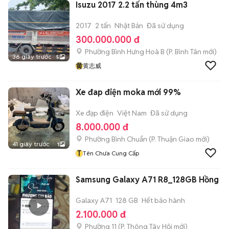
Isuzu 2017 2.2 tấn thùng 4m3
2017
2 tấn
Nhật Bản
Đã sử dụng
300.000.000 đ
Phường Bình Hưng Hoà B
(
P. Bình Tân
mới)
36 giây trước
5
黄
黄志威
Xe đap điện moka mới 99%
Xe đạp điện
Việt Nam
Đã sử dụng
8.000.000 đ
Phường Bình Chuẩn
(
P. Thuận Giao
mới)
41 giây trước
1
T
Tên Chưa Cung Cấp
Samsung Galaxy A71 R8_128GB Hồng
Galaxy A71
128 GB
Hết bảo hành
2.100.000 đ
Phường 11
(
P. Thông Tây Hội
mới)