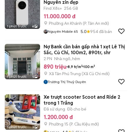
Nguyên zin đẹp
Find X8s+
256 GB
11.000.000 đ
Phường An Khánh
(
P. Tân An
mới)
1 phút trước
6
5.0
954
đã bán
Nguyên Mobile 65
Nợ Bank cần bán gấp nhà 1 xẹt Lê Thị
Sắc, Củ Chi, 100m2, 890tr, shr
2 PN
Nhà ngõ, hẻm
890 triệu
8,9 tr/m²
100 m²
Xã Tân Phú Trung
(
Xã Củ Chi
mới)
1 phút trước
5
Trương Thị Thuỳ Duyên
Xe trượt scooter Scoot and Ride 2
trong 1 Trắng
Đã sử dụng
Đồ cho bé
1.200.000 đ
Phường 15
(
P. Cầu Kiệu
mới)
1 phút trước
2