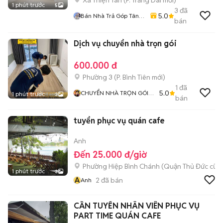
Xã Thiện Tân
(
P. Trảng Dài
mới)
1 phút trước
5
3
đã
5.0
Bán Nhà Trả Góp Tân
bán
Triều
Dịch vụ chuyển nhà trọn gói
600.000 đ
Phường 3
(
P. Bình Tiên
mới)
1
đã
5.0
CHUYỂN NHÀ TRỌN GÓI
1 phút trước
3
bán
400k
tuyển phục vụ quán cafe
Anh
Đến 25.000 đ/giờ
Phường Hiệp Bình Chánh (Quận Thủ Đức cũ)
1 phút trước
3
A
2
đã bán
Anh
CẦN TUYỂN NHÂN VIÊN PHỤC VỤ
PART TIME QUÁN CAFE