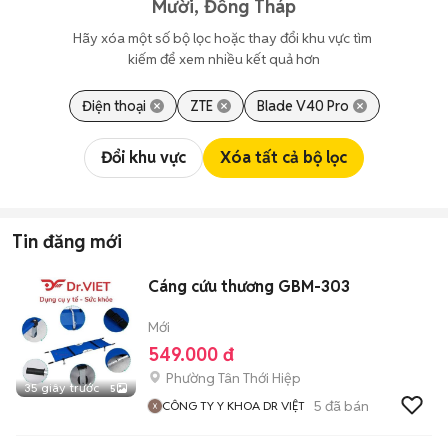
Mười, Đồng Tháp
Hãy xóa một số bộ lọc hoặc thay đổi khu vực tìm 
kiếm để xem nhiều kết quả hơn
Điện thoại
ZTE
Blade V40 Pro
Đổi khu vực
Xóa tất cả bộ lọc
Tin đăng mới
Cáng cứu thương GBM-303
Mới
549.000 đ
Phường Tân Thới Hiệp
35 giây trước
5
5
đã bán
CÔNG TY Y KHOA DR VIỆT