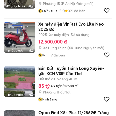
Phường 15
(
P. An Hội Đông
mới)
42 giây trước
4
C
5.0
321
đã bán
Chiều Mưa
Xe máy điện VinFast Evo Lite Neo
2025 Đỏ
2025
Xe máy điện
Đã sử dụng
12.500.000 đ
Xã Hưng Thịnh
(
Xã Hưng Nguyên
mới)
1 phút trước
14
V
9
đã bán
Vinh
Bán Đất Tuyến Tránh Long Xuyên-
gần KCN VSIP Cần Thơ
Đất thổ cư
Ngang 40 m
85 tỷ
4,9 tr/m²
17500 m²
Phường Thốt Nốt
1 phút trước
7
M
Minh Sang
Oppo Find X8s Plus 12/256GB Trắng -