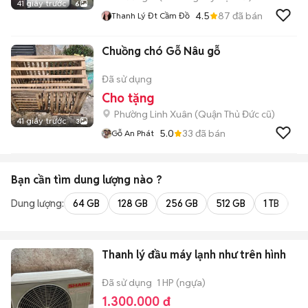
41 giây trước
6
4.5
87
đã bán
Thanh Lý Đt Cầm Đồ
Chuồng chó Gỗ Nâu gỗ
Đã sử dụng
Cho tặng
Phường Linh Xuân (Quận Thủ Đức cũ)
41 giây trước
3
5.0
33
đã bán
Gỗ An Phát
Bạn cần tìm
dung lượng
nào ?
Dung lượng:
64 GB
128 GB
256 GB
512 GB
1 TB
2 
Thanh lý đầu máy lạnh như trên hình
Đã sử dụng
1 HP (ngựa)
1.300.000 đ