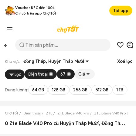
Voucher KFC đến 100k
Tải app
Chỉ có trên app Chợ Tốt
Khu vực:
Đồng Tháp, Huyện Tháp Mười
Xoá lọc
Điện thoại
67
Giá
Lọc
Dung lượng:
64 GB
128 GB
256 GB
512 GB
1 TB
2 
Chợ Tốt
Điện thoại
ZTE
ZTE Blade V40 Pro
ZTE Blade V40 Pro Đồng
0 Zte Blade V40 Pro cũ Huyện Tháp Mười, Đồng Tháp đẹp