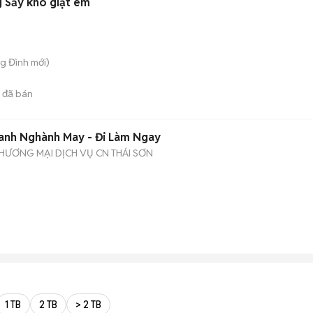
g Sấy khô giặt êm
ng Đình
mới)
đã bán
anh Nghành May - Đi Làm Ngay
HƯƠNG MẠI DỊCH VỤ CN THÁI SƠN
1 TB
2 TB
> 2 TB