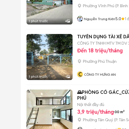
Phường Vĩnh Phú
(
P. Bìn
5.0
1
đ
Nguyễn Trung Kiên
1 phút trước
4
TUYỂN DỤNG TÀI XẾ DẤ
CÔNG TY TNHH MTV TM DV
Đến 18 triệu/tháng
Phường Phú Thuận
C
CÔNG TY HƯNG AN
1 phút trước
1
🌄PHÒNG CÓ GÁC_CỬA 
PHÚ
Nội thất đầy đủ
3,9 triệu/tháng
30 m²
Phường Tân Quý
(
P. Tân 