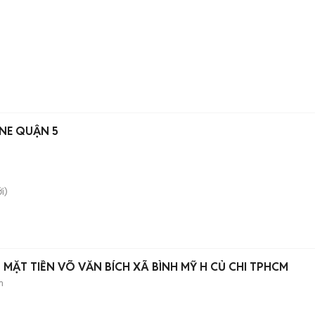
INE QUẬN 5
i)
MẶT TIỀN VÕ VĂN BÍCH XÃ BÌNH MỸ H CỦ CHI TPHCM
m