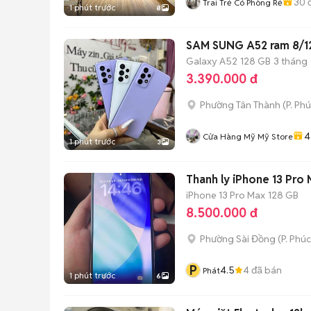
30
đ
Trai Trẻ Có Phòng Rẻ
1 phút trước
8
SAM SUNG A52 ram 8/12
Galaxy A52
128 GB
3 tháng
3.390.000 đ
Phường Tân Thành
(
P. Ph
4
Cửa Hàng Mỹ Mỹ Store
1 phút trước
3
Thanh ly iPhone 13 Pro
iPhone 13 Pro Max
128 GB
8.500.000 đ
Phường Sài Đồng
(
P. Phúc
P
4.5
4
đã bán
Phát
1 phút trước
6