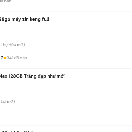
ã bán
8gb máy zin keng full
ú Thọ Hòa
mới)
.7
341
đã bán
 Max 128GB Trắng đẹp như mới
 Lợi
mới)