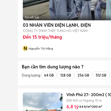
Tin nổi bật
03 NHÂN VIÊN ĐIỆN LẠNH, ĐIỆN
CÔNG TY TNHH THÉP TUNG HO VIỆT NAM
Đến 15 triệu/tháng
N
Nguyễn Thị Hằng
Bạn cần tìm
dung lượng
nào ?
Dung lượng:
64 GB
128 GB
256 GB
512 GB
Vĩnh Phú 27- 200m2 ( 10
Đất thổ cư
Ngang 10 m
6,8 tỷ
34 tr/m²
200 m²