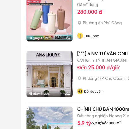
Đã sử dụng
280.000 đ
Phường An Phú Đông
T
Thu Trâm
31 giây trước
1
[***] 5 NV TƯ VẤN ONL
CÔNG TY TNHH AN GIA ANH
Đến 25.000 đ/giờ
Phường 1
(
P. Chợ Quán
mớ
Đ
Đỗ Nguyên
41 giây trước
2
CHÍNH CHỦ BÁN 1000m 
Đất nông nghiệp
Ngang 21 
5,9 tỷ
5,9 tr/m²
1000 m²