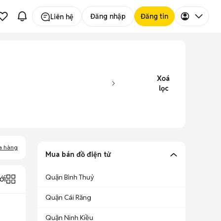
Đăng nhập
Đăng tin
Liên hệ
Xoá
lọc
a hàng
Mua bán đồ điện tử
Quận Bình Thuỷ
ới
Quận Cái Răng
Quận Ninh Kiều