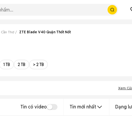
 Cần Thơ
ZTE Blade V40 Quận Thốt Nốt
1 TB
2 TB
> 2 TB
Xem Cử
Tin có video
Tin mới nhất
Dạng lư