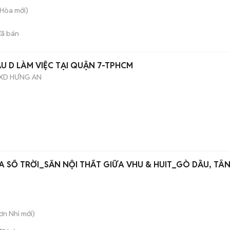
h Hòa
mới)
ã bán
U D LÀM VIỆC TẠI QUẬN 7-TPHCM
 XD HƯNG AN
SỔ TRỜI_SẴN NỘI THẤT GIỮA VHU & HUIT_GÒ DẦU, TÂ
Sơn Nhì
mới)