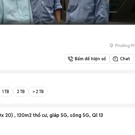
Phường P
Bấm để hiện số
Chat
1 TB
2 TB
> 2 TB
x 20) , 120m2 thổ cư, giáp SG, sông SG, Ql 13