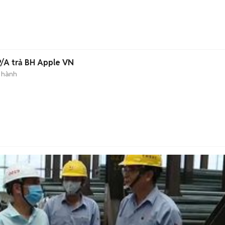
/A trả BH Apple VN
 hành
)