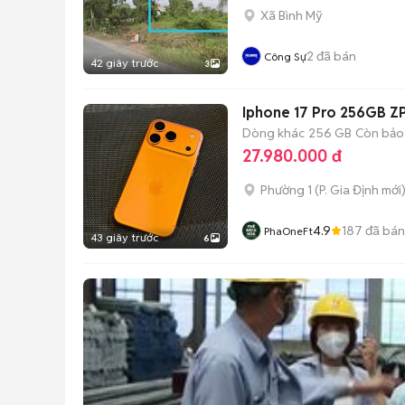
Xã Bình Mỹ
2
đã bán
Công Sự
42 giây trước
3
Iphone 17 Pro 256GB ZP
Dòng khác
256 GB
Còn bảo
27.980.000 đ
Phường 1
(
P. Gia Định
mới
4.9
187
đã bán
PhaOneFt
43 giây trước
6