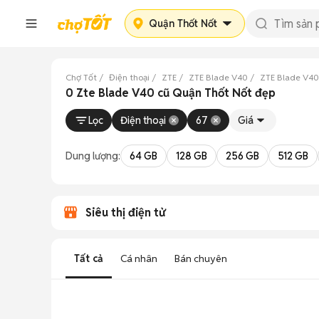
Quận Thốt Nốt
Chợ Tốt
Điện thoại
ZTE
ZTE Blade V40
ZTE Blade V40
0 Zte Blade V40 cũ Quận Thốt Nốt đẹp
Lọc
Điện thoại
67
Giá
Dung lượng:
64 GB
128 GB
256 GB
512 GB
Siêu thị điện tử
Tất cả
Cá nhân
Bán chuyên