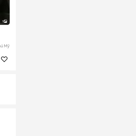
1
hú Mỹ