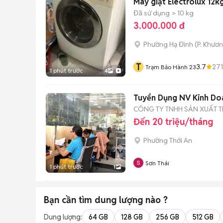
Máy giặt Electrolux 12k
Đã sử dụng
> 10 kg
3.000.000 đ
Phường Hạ Đình
(
P. Khươ
T
3.7
271
Trạm Bảo Hành 23
1 phút trước
4
Tuyển Dụng NV Kinh Do
CÔNG TY TNHH SẢN XUẤT T
Đến 20 triệu/tháng
Phường Thới An
Sơn Thái
1 phút trước
1
Bạn cần tìm
dung lượng
nào ?
Dung lượng:
64 GB
128 GB
256 GB
512 GB