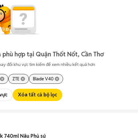
 phù hợp tại Quận Thốt Nốt, Cần Thơ
hay đổi khu vực tìm kiếm để xem nhiều kết quả hơn
ZTE
Blade V40
 vực
Xóa tất cả bộ lọc
ck 740ml Nâu Phủ sứ