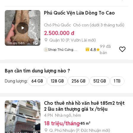
Phú Quốc Vện Lửa Dòng To Cao
Chó Phú Quốc
Chó con (dưới 3 tháng tuổi)
2.500.000 đ
Quận 10
(
P. Vườn Lài
mới)
Tin ưu tiên
3
99
đã
4.8
Shop Thú Cưng
bán
PenTa
Bạn cần tìm
dung lượng
nào ?
Dung lượng:
64 GB
128 GB
256 GB
512 GB
1 TB
2 
Cho thuê nhà hồ văn huê t85m2 trệt
2 lầu sân thượng giá 1x /triệu
4 PN
Nhà ngõ, hẻm
18 triệu/tháng
85 m²
Q. Phú Nhuận
(
P. Đức Nhuận
mới)