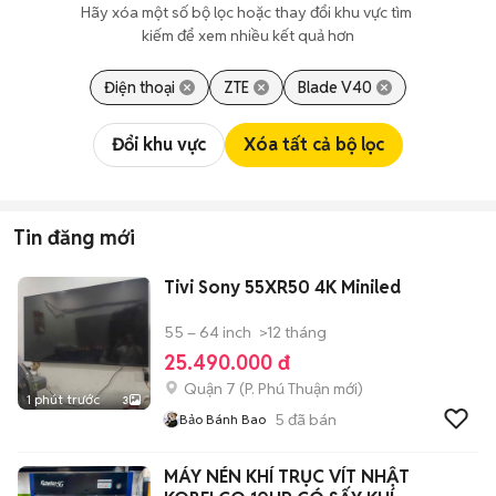
Hãy xóa một số bộ lọc hoặc thay đổi khu vực tìm 
kiếm để xem nhiều kết quả hơn
Điện thoại
ZTE
Blade V40
Đổi khu vực
Xóa tất cả bộ lọc
Tin đăng mới
Tivi Sony 55XR50 4K Miniled
55 – 64 inch
>12 tháng
25.490.000 đ
Quận 7
(
P. Phú Thuận
mới)
1 phút trước
3
5
đã bán
Bảo Bánh Bao
MÁY NÉN KHÍ TRỤC VÍT NHẬT