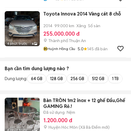
Toyota Innova 2014 Vàng cát 8 chỗ
2014
99.000 km
Xăng
Số sàn
255.000.000 đ
Thành phố Thuận An
4 phút trước
6
H
5.0
145
đã bán
Huỳnh Hồng Cầu
Bạn cần tìm
dung lượng
nào ?
Dung lượng:
64 GB
128 GB
256 GB
512 GB
1 TB
2 
Bàn TRÒN 1m2 inox + 12 ghế Đẩu,Ghế
GAMING Rẻ.!
Đã sử dụng
Nệm
1.200.000 đ
Huyện Hóc Môn
(
Xã Bà Điểm
mới)
6 phút trước
6