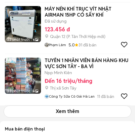
MÁY NÉN KHÍ TRỤC VÍT NHẬT
AIRMAN 15HP CÓ SẤY KHÍ
Đã sử dụng
123.456 đ
Quận 12
(
P. Tân Thới Hiệp
mới)
22 phút trước
6
5.0
31
đã bán
Phạm Lâm
TUYỂN 1 NHÂN VIÊN BÁN HÀNG KHU
VỰC SƠN TÂY - BA VÌ
Npp Minh Kiên
Đến 16 triệu/tháng
Thị xã Sơn Tây
23 phút trước
6
11
đã bán
Công Ty Sữa Cô Gái Hà Lan
Xem thêm
Mua bán điện thoại