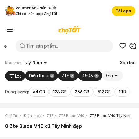
Voucher KFC đến 100k
Tải app
Chỉ có trên app Chợ Tốt
Khu vực:
Tây Ninh
Xoá lọc
Điện thoại
ZTE
4508
Giá
Lọc
Dung lượng:
64 GB
128 GB
256 GB
512 GB
1 TB
2 
Chợ Tốt
Điện thoại
ZTE
ZTE Blade V40
ZTE Blade V40 Tây Ninh
0 Zte Blade V40 cũ Tây Ninh đẹp