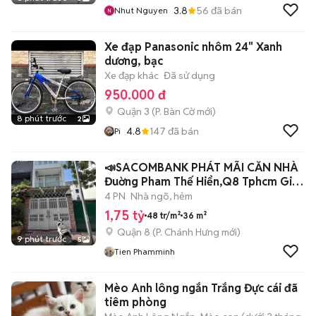
3.8
56
đã bán
Nhut Nguyen
Xe đạp Panasonic nhôm 24" Xanh
dương, bạc
Xe đạp khác
Đã sử dụng
950.000 đ
Quận 3
(
P. Bàn Cờ
mới)
8 phút trước
2
4.8
147
đã bán
Pi
📣SACOMBANK PHÁT MÃI CĂN NHÀ
Đuờng Pham Thế Hiển,Q8 Tphcm Giá
1tỷ750
4 PN
Nhà ngõ, hẻm
1,75 tỷ
48 tr/m²
36 m²
Quận 8
(
P. Chánh Hưng
mới)
9 phút trước
5
Tien Phamminh
Mèo Anh lông ngắn Trắng Đực cái đã
tiêm phòng