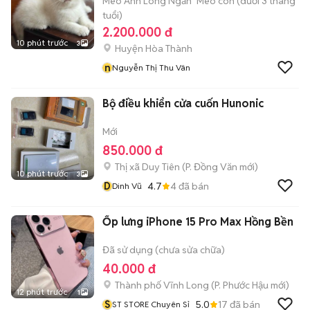
Mèo Anh Lông Ngắn
Mèo con (dưới 3 tháng
tuổi)
2.200.000 đ
10 phút trước
3
Huyện Hòa Thành
n
Nguyễn Thị Thu Vân
Bộ điều khiển cửa cuốn Hunonic
Mới
850.000 đ
Thị xã Duy Tiên
(
P. Đồng Văn
mới)
10 phút trước
3
D
4.7
4
đã bán
Dinh Vũ
Ốp lưng iPhone 15 Pro Max Hồng Bền
Đã sử dụng (chưa sửa chữa)
40.000 đ
Thành phố Vĩnh Long
(
P. Phước Hậu
mới)
12 phút trước
1
S
5.0
17
đã bán
ST STORE Chuyên Sỉ