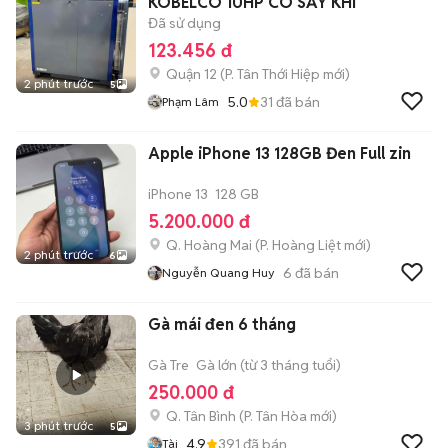
KOBELCO 10HP CÓ SẤY KHÍ
Đã sử dụng
123.456 đ
Quận 12
(
P. Tân Thới Hiệp
mới)
2 phút trước
5
5.0
31
đã bán
Phạm Lâm
Apple iPhone 13 128GB Đen Full zin
iPhone 13
128 GB
5.200.000 đ
Q. Hoàng Mai
(
P. Hoàng Liệt
mới)
2 phút trước
6
6
đã bán
Nguyễn Quang Huy
Gà mái đen 6 tháng
Gà Tre
Gà lớn (từ 3 tháng tuổi)
250.000 đ
Q. Tân Bình
(
P. Tân Hòa
mới)
3 phút trước
5
4.9
391
đã bán
Tài