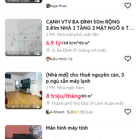
13 phút trước
3
Nga Phan
CẠNH VTV BA ĐÌNH 50m RỘNG
3.81m NHÀ 2 TẦNG 2 MẶT NGÕ 6 Ty
9
2 PN
Nhà mặt phố, mặt tiền
6,9 tỷ
138 tr/m²
50 m²
Q. Ba Đình
(
P. Giảng Võ
mới)
14 phút trước
4
Kiều Minh Tứ
(Nhà mới) cho thuê nguyên căn, 3
p.ngủ sẵn máy lạnh
3 PN
Nhà ngõ, hẻm
8 triệu/tháng
80 m²
Thành phố Thủ Đức
(
P. Linh Xuân
mới)
17 phút trước
10
5.0
1
đã bán
A Khánh
Màn hình máy tính