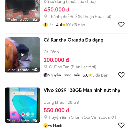
Đã sử dụng (chưa sửa chữa)
450.000 đ
Thành phố Huế
(
P. Thuận Hóa
mới)
17 phút trước
3
l
4.4
101
đã bán
Lân
Cá Ranchu Oranda Đa dạng
Cá Cảnh
200.000 đ
Q. Bình Tân
(
P. An Lạc
mới)
18 phút trước
2
5.0
3
đã bán
Nguyễn Trọng Hiếu
Vivo 2029 128GB Màn hình nứt nhẹ
Dòng khác
128 GB
550.000 đ
Huyện Bình Chánh
(
Xã Vĩnh Lộc
mới)
20 phút trước
1
v
Vu Manh