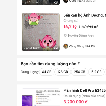
2
đã bán
Quốc Toán
1 phút trước
4
Bán căn hộ Ánh Dương, 
Chung cư
16,2 tỷ
191 tr/m²
85 m²
Huyện Đông Anh
Cộng Đồng Nhà Đất
2 phút trước
5
Bạn cần tìm
dung lượng
nào ?
Dung lượng:
64 GB
128 GB
256 GB
512 GB
Màn hình Dell Pro E242
Đã sử dụng (chưa sửa chữa)
3.200.000 đ