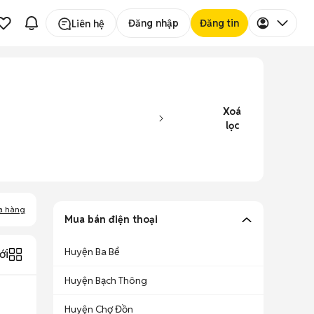
Đăng nhập
Đăng tin
Liên hệ
Xoá
lọc
a hàng
Mua bán điện thoại
Huyện Ba Bể
ới
Huyện Bạch Thông
Huyện Chợ Đồn