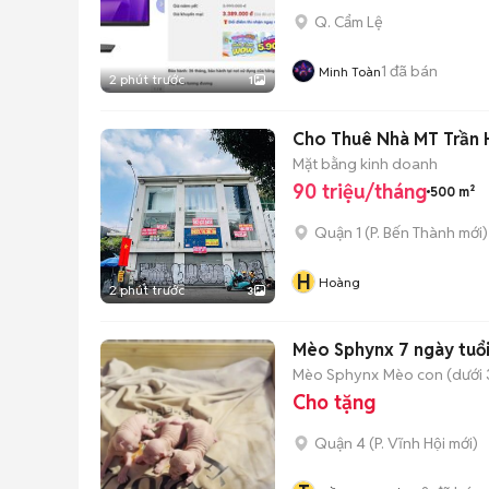
Q. Cẩm Lệ
1
đã bán
Minh Toàn
2 phút trước
1
Cho Thuê Nhà MT Trần H
Mặt bằng kinh doanh
90 triệu/tháng
500 m²
Quận 1
(
P. Bến Thành
mới)
H
Hoàng
2 phút trước
3
Mèo Sphynx 7 ngày tuổi 
Mèo Sphynx
Mèo con (dưới 
Cho tặng
Quận 4
(
P. Vĩnh Hội
mới)