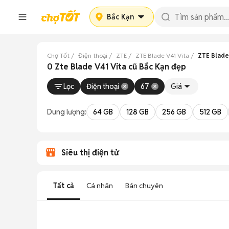
Bắc Kạn
Chợ Tốt
Điện thoại
ZTE
ZTE Blade V41 Vita
ZTE Blade
0 Zte Blade V41 Vita cũ Bắc Kạn đẹp
Lọc
Điện thoại
67
Giá
Dung lượng:
64 GB
128 GB
256 GB
512 GB
Siêu thị điện tử
Tất cả
Cá nhân
Bán chuyên