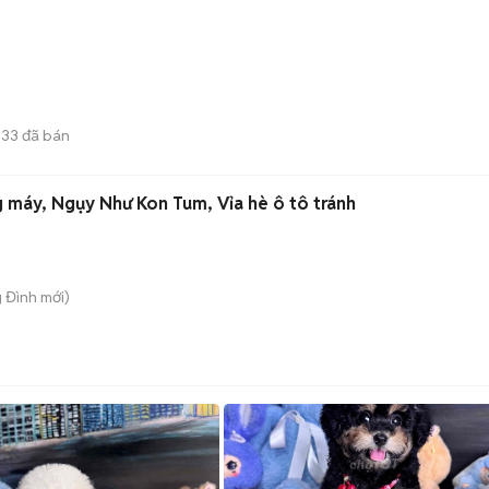
33
đã bán
 máy, Ngụy Như Kon Tum, Vỉa hè ô tô tránh
g Đình
mới)