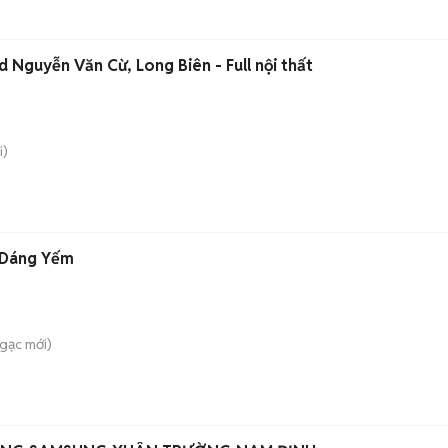
Nguyễn Văn Cừ, Long Biên - Full nội thất
i)
 Dáng Yếm
Ngạc
mới)