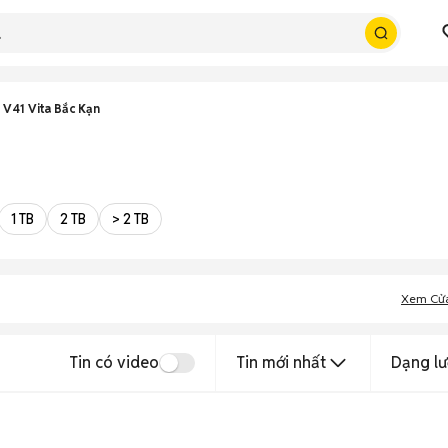
 V41 Vita Bắc Kạn
1 TB
2 TB
> 2 TB
Xem Cử
Tin có video
Tin mới nhất
Dạng lư