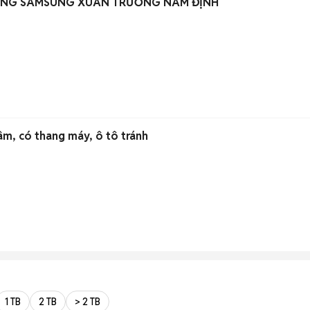
ỜNG SAMSUNG XUÂN TRƯỜNG NAM ĐỊNH
âm, có thang máy, ô tô tránh
1 TB
2 TB
> 2 TB