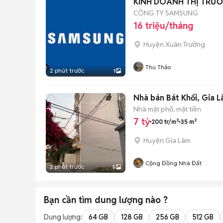
KINH DOANH THỊ TRƯ
CÔNG TY SAMSUNG
16 triệu/tháng
Huyện Xuân Trường
Thu Thảo
2 phút trước
1
Nhà bán Bát Khối, Gia L
Nhà mặt phố, mặt tiền
7 tỷ
200 tr/m²
35 m²
Huyện Gia Lâm
Cộng Đồng Nhà Đất
2 phút trước
5
Bạn cần tìm
dung lượng
nào ?
Dung lượng:
64 GB
128 GB
256 GB
512 GB