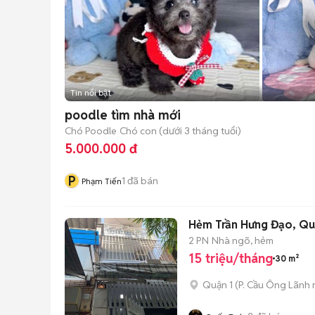
Tin nổi bật
poodle tìm nhà mới
Chó Poodle
Chó con (dưới 3 tháng tuổi)
5.000.000 đ
P
1
đã bán
Phạm Tiến
Hẻm Trần Hưng Đạo, Quâ
2 PN
Nhà ngõ, hẻm
15 triệu/tháng
30 m²
Quận 1
(
P. Cầu Ông Lãnh