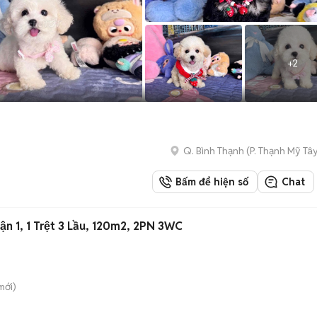
+
2
Q. Bình Thạnh
(
P. Thạnh Mỹ Tâ
Bấm để hiện số
Chat
̣n 1, 1 Trệt 3 Lầu, 120m2, 2PN 3WC
mới)