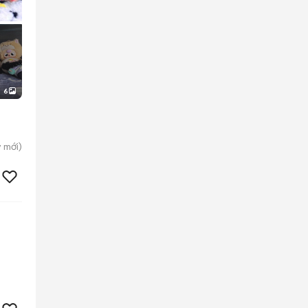
6
y
mới)