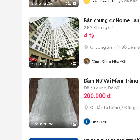
T
8
đã bán
Trần Thanh Tùng
2 phút trước
3
Bán chung cư Home Land 
2 PN
Chung cư
4 tỷ
Q. Long Biên
(
P. Bồ Đề
mớ
Cộng Đồng Nhà Đất
2 phút trước
4
Đầm Nữ Vải Mềm Trắng
Đã sử dụng
Đồ nữ
200.000 đ
Q. Bắc Từ Liêm
(
P. Đông 
Linh Dieu
2 phút trước
1