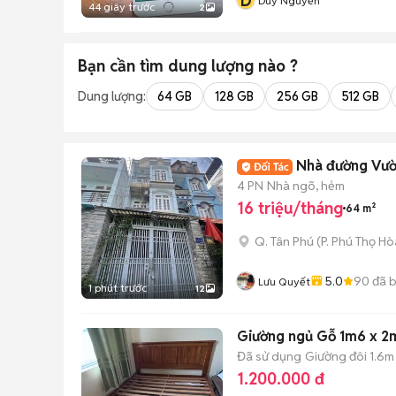
D
Duy Nguyễn
44 giây trước
2
Bạn cần tìm
dung lượng
nào ?
Dung lượng:
64 GB
128 GB
256 GB
512 GB
Nhà đường Vườn 
4 PN
Nhà ngõ, hẻm
16 triệu/tháng
64 m²
Q. Tân Phú
(
P. Phú Thọ Hò
5.0
90
đã 
Lưu Quyết
1 phút trước
12
Giường ngủ Gỗ 1m6 x 2
Đã sử dụng
Giường đôi 1.6m
1.200.000 đ