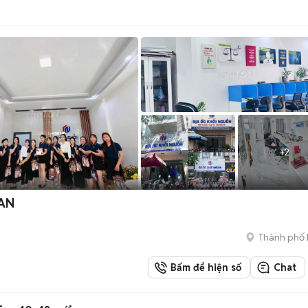
+
2
 AN
Thành phố 
Bấm để hiện số
Chat