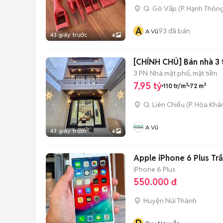
Q. Gò Vấp
(
P. Hạnh Thôn
A
93
đã bán
A Vũ
43 giây trước
6
[CHÍNH CHỦ] Bán nhà 3 
3 PN
Nhà mặt phố, mặt tiền
7,95 tỷ
110 tr/m²
72 m²
Q. Liên Chiểu
(
P. Hòa Khá
A Vũ
43 giây trước
6
Apple iPhone 6 Plus Tr
iPhone 6 Plus
550.000 đ
Huyện Núi Thành