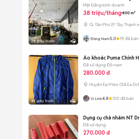
Mặt bằng kinh doanh
38 triệu/tháng
800 m²
Q. Tân Phú
(
P. Tây Thạnh
m
5.0
19
đã bán
Đông Nam
29 giây trước
4
Áo khoác Puma Chính 
Đã sử dụng
Đồ nam
280.000 đ
Huyện Ea H'leo
(
Xã Ea Dr
4.8
100
đã bán
Vi Linh
42 giây trước
6
Dụng cụ chà nhám NT Dr
Đã sử dụng
270.000 đ