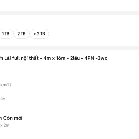
1 TB
2 TB
> 2 TB
Lài full nội thất - 4m x 16m - 2lâu - 4PN -3wc
a
mới)
bán
m Còn mới
 x 2m