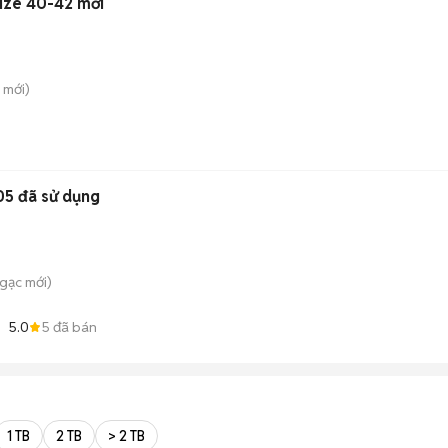
ize 40-42 mới
mới)
05 đã sử dụng
Ngạc
mới)
5.0
5
đã bán
1 TB
2 TB
> 2 TB