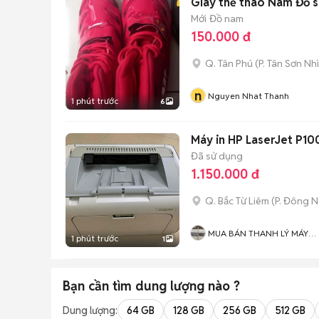
Giày thể thao Nam Đỏ s
Mới
Đồ nam
150.000 đ
Q. Tân Phú
(
P. Tân Sơn Nhì
n
Nguyen Nhat Thanh
1 phút trước
6
Máy in HP LaserJet P10
Đã sử dụng
1.150.000 đ
Q. Bắc Từ Liêm
(
P. Đông 
MUA BÁN THANH LÝ MÁY
1 phút trước
1
VĂN PHÒNG TẠI HÀ NỘI
Bạn cần tìm
dung lượng
nào ?
Dung lượng:
64 GB
128 GB
256 GB
512 GB