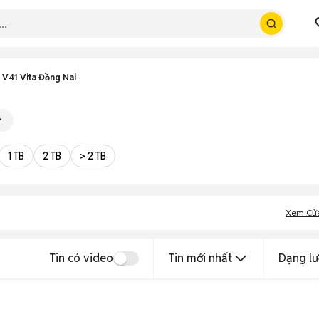
 V41 Vita Đồng Nai
1 TB
2 TB
> 2 TB
Xem Cử
Tin có video
Tin mới nhất
Dạng lư