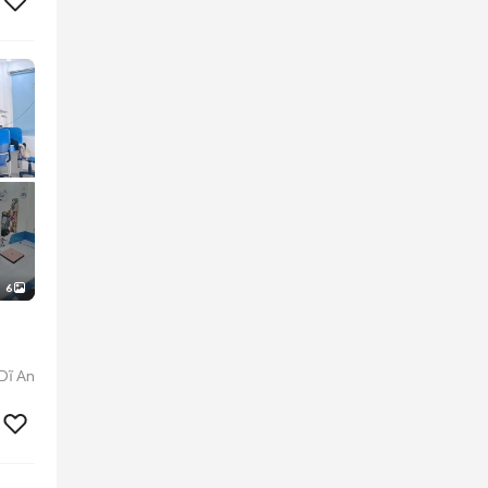
6
Dĩ An