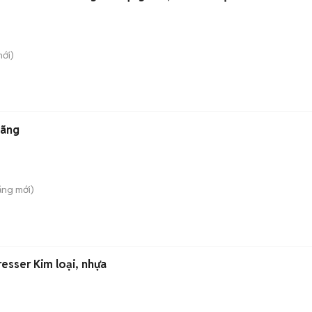
ới)
Hãng
ăng
mới)
esser Kim loại, nhựa