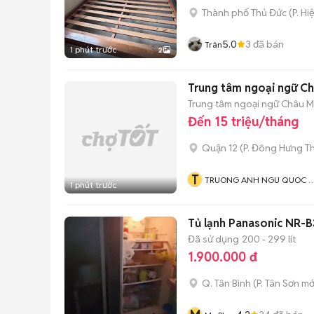
Thành phố Thủ Đức
(
P. Hi
5.0
3
đã bán
Trân
1 phút trước
2
Trung tâm ngoại ngữ C
Trung tâm ngoại ngữ Châu 
Đến 15 triệu/tháng
Quận 12
(
P. Đông Hưng T
T
TRUONG ANH NGU QUOC T
1 phút trước
CHAU MY
Tủ lạnh Panasonic NR-B
Đã sử dụng
200 - 299 lít
1.900.000 đ
Q. Tân Bình
(
P. Tân Sơn
mớ