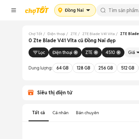
Đồng Nai
Chợ Tốt
Điện thoại
ZTE
ZTE Blade V41 Vita
ZTE Blade
0 Zte Blade V41 Vita cũ Đồng Nai đẹp
Lọc
Điện thoại
ZTE
4510
Giá
Dung lượng:
64 GB
128 GB
256 GB
512 GB
Siêu thị điện tử
Tất cả
Cá nhân
Bán chuyên