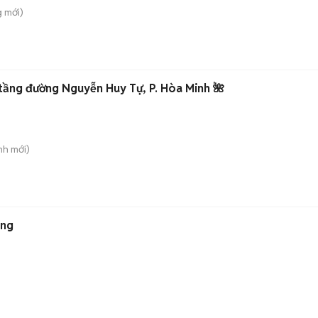
g
mới)
tầng đường Nguyễn Huy Tự, P. Hòa Minh 🌺
nh
mới)
ắng