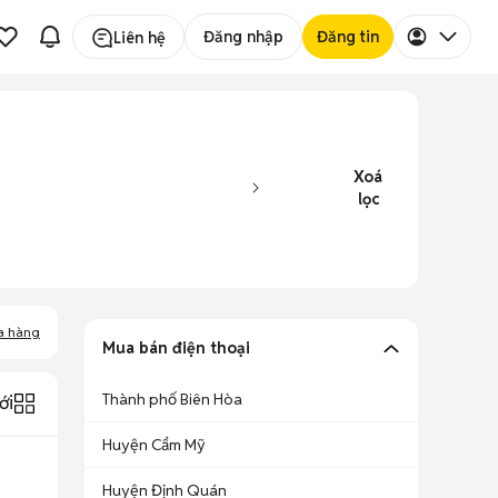
Đăng nhập
Đăng tin
Liên hệ
Xoá
lọc
a hàng
Mua bán điện thoại
Thành phố Biên Hòa
ới
Huyện Cẩm Mỹ
Huyện Định Quán