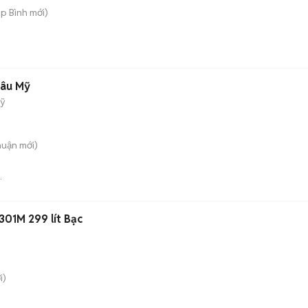
ệp Bình
mới)
hâu Mỹ
Mỹ
huận
mới)
E
301M 299 lít Bạc
i)