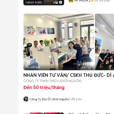
M
4.2
34
đã bán
Mr. Phuc
1 phút trước
6
Tin nổi bật
NHÂN VIÊN TƯ VẤN/ CSKH THỦ ĐỨC- DĨ
CÔNG TY TNHH TMDV KHỞI NGUỒN
Đến 50 triệu/tháng
1
đã bán
Công Ty Địa Ốc Khởi Nguồn